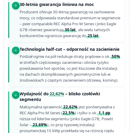
30-letnia gwarancja liniowa na moc
Producent oferuje 30-letnią gwarancję na zachowanie
mocy, co odpowiada standardowi premium w segmencie
– peer comparable REC Alpha Pro M Series i Jinko Eagle
G7B również gwarantują
30 lat
, ale wielu tańszych
konkurentów ogranicza gwarancję do
25 lat
.
Technologia half-cut – odporność na zacienienie
Podział ogniw na pół redukuje straty prądowe o ok.
50%
w strefach częściowego zacienienia i obniża ryzyko
powstawania hot-spotów, co jest kluczowe dla instalacji
na dachach skomplikowanych geometrycznie lub w
środowiskach z częstym zacienieniem (drzewa, kominy).
Wydajność do
22,62%
– blisko czołówki
segmentu
Maksymalna sprawność
22,62%
jest porównywalna z
REC Alpha Pro M Series (
22,5%
) i tylko o ok.
1,1 pp
niższa od liderów segmentu (Jinko Eagle G7B, Powitt
Solar –
23,69%
), co przy typowej instalacji
prosumenckiej 10 kWp przekłada się na różnicę rzędu