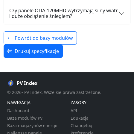
Czy panele ODA-120MHD wytrzymają silny wiatr
i duże obciążenie śniegiem?
Powrót do bazy modułów
Drukuj specyfikację
PV Index
© 2026- PV Index. Wszelkie prawa zastrzeżone.
NAWIGACJA
ZASOBY
Dashboard
API
Baza modułów PV
Edukacja
Baza magazynów energii
Changelog
Najlepsze panele
Preferencje