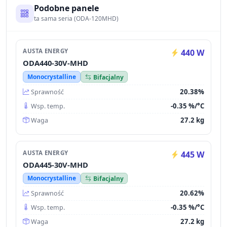
Podobne panele
ta sama seria (ODA-120MHD)
AUSTA ENERGY
440 W
ODA440-30V-MHD
Monocrystalline
Bifacjalny
20.38%
Sprawność
-0.35 %/°C
Wsp. temp.
27.2 kg
Waga
AUSTA ENERGY
445 W
ODA445-30V-MHD
Monocrystalline
Bifacjalny
20.62%
Sprawność
-0.35 %/°C
Wsp. temp.
27.2 kg
Waga