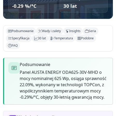
-0.29 %/°C
30 lat
Podsumowanie
Wady i zalety
Insights
Seria
Specyfikacja
30 lat
Temperatura
Podobne
FAQ
Podsumowanie
Panel AUSTA ENERGY ODA625-30V-MHD o
mocy nominalnej 625 Wp, osiąga sprawność
22.09%, wykonany w technologii TOPCon, z
współczynnikiem temperaturowym mocy
-0.29%/°C, objęty 30-letnią gwarancją mocy.