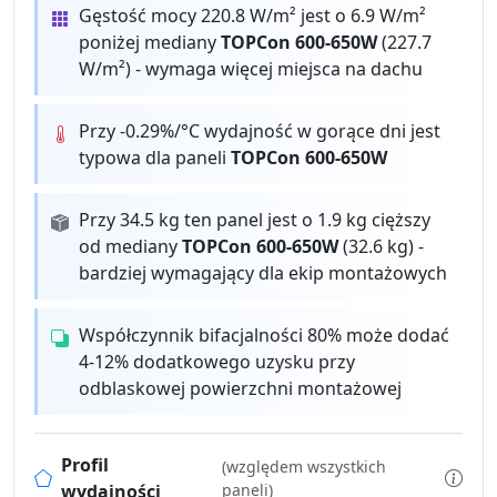
Gęstość mocy 220.8 W/m² jest o 6.9 W/m²
poniżej mediany
TOPCon 600-650W
(227.7
W/m²) - wymaga więcej miejsca na dachu
Przy -0.29%/°C wydajność w gorące dni jest
typowa dla paneli
TOPCon 600-650W
Przy 34.5 kg ten panel jest o 1.9 kg cięższy
od mediany
TOPCon 600-650W
(32.6 kg) -
bardziej wymagający dla ekip montażowych
Współczynnik bifacjalności 80% może dodać
4-12% dodatkowego uzysku przy
odblaskowej powierzchni montażowej
Profil
(względem wszystkich
wydajności
paneli)