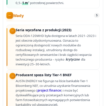
0,5–
1 m
² potrzebnej powierzchni.
Wady
5
Seria wycofana z produkcji (2023)
Seria ODA-120MHD była dostępna w latach 2021–2023 i
jest obecnie zdyskontynuowana. Oznacza to
ograniczoną dostępność nowych modułów do
rozbudowy instalacji, utrudniony dostęp do
certyfikowanych serwisantów i brak ciągłości wsparcia
technicznego producenta – ryzyko
krytyczne
dla
inwestycji 25–30-letnich.
Producent spoza listy Tier-1 BNEF
AUSTA ENERGY nie figuruje na liście bankable Tier-1
Bloomberg NEF, co utrudnia uzyskanie finansowania
projektowego (
project finance
) i może być
dyskwalifikujące przy przetargach komercyjnych lub
farm fotowoltaicznych wymagających potwierdzenia
bankability od ubezpieczycieli.