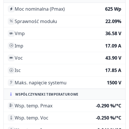
Moc nominalna (Pmax)
625 Wp
Sprawność modułu
22.09%
Vmp
36.58 V
Imp
17.09 A
Voc
43.90 V
Isc
17.85 A
Maks. napięcie systemu
1500 V
WSPÓŁCZYNNIKI TEMPERATUROWE
Wsp. temp. Pmax
-0.290 %/°C
Wsp. temp. Voc
-0.250 %/°C