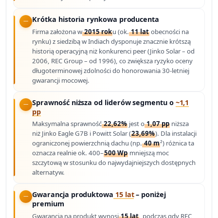
Krótka historia rynkowa producenta
Firma założona w
2015 rok
u (ok.
11 lat
obecności na
rynku) z siedzibą w Indiach dysponuje znacznie krótszą
historią operacyjną niż konkurenci peer (Jinko Solar – od
2006, REC Group – od 1996), co zwiększa ryzyko oceny
długoterminowej zdolności do honorowania 30-letniej
gwarancji mocowej.
Sprawność niższa od liderów segmentu o
~1,1
pp
Maksymalna sprawność
22,62%
jest o
1,07 pp
niższa
niż Jinko Eagle G7B i Powitt Solar (
23,69%
). Dla instalacji
ograniczonej powierzchnią dachu (np.
40 m
²) różnica ta
oznacza realnie ok. 400–
500 Wp
mniejszą moc
szczytową w stosunku do najwydajniejszych dostępnych
alternatyw.
Gwarancja produktowa
15 lat
– poniżej
premium
Gwarancja na produkt wynosi
15 lat
, podczas gdy REC