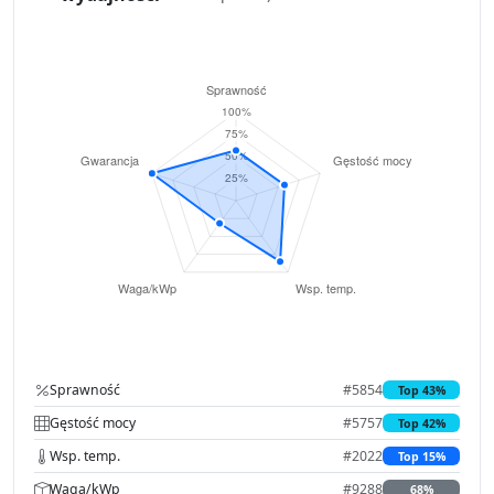
Sprawność
#5854
Top 43%
Gęstość mocy
#5757
Top 42%
Wsp. temp.
#2022
Top 15%
Waga/kWp
#9288
68%