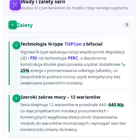
Wady i zalety serii
analiza AI z porównaniem do modeli z tego samego segmentu
Zalety
5
Technologia N-type
TOPCon
z bifacial
Ogniwa N-type wykazują niższy współczynnik degradacji
LID i
PID
niż technologia
PERC
, a dwustronna
konstrukcja double glass pozwala uzyskać dodatkowe 5
-
25%
energii z promieniowania odbitego (albedo), co
bezpośrednio podnosi roczny uzysk energetyczny bez
zwiększania powierzchni instalacji.
Szeroki zakres mocy – 12 wariantów
Seria obejmuje 12 wariantów w przedziale 440–
640 Wp
,
co daje projektantom instalacji prosumenckich i
komercyjnych wyjątkową elastyczność dopasowania
modułu do warunków montażowych i wymagań sieci bez
konieczności zmiany dostawcy.