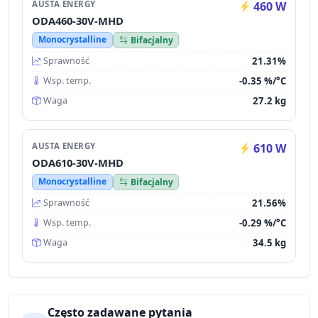
AUSTA ENERGY
460 W
ODA460-30V-MHD
Monocrystalline
Bifacjalny
21.31%
Sprawność
-0.35 %/°C
Wsp. temp.
27.2 kg
Waga
AUSTA ENERGY
610 W
ODA610-30V-MHD
Monocrystalline
Bifacjalny
21.56%
Sprawność
-0.29 %/°C
Wsp. temp.
34.5 kg
Waga
Często zadawane pytania