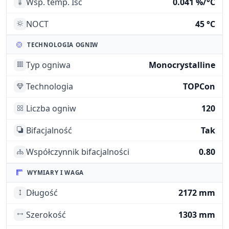
Wsp. temp. Isc
0.041 %/°C
NOCT
45 °C
TECHNOLOGIA OGNIW
Typ ogniwa
Monocrystalline
Technologia
TOPCon
Liczba ogniw
120
Bifacjalność
Tak
Współczynnik bifacjalności
0.80
WYMIARY I WAGA
Długość
2172 mm
Szerokość
1303 mm