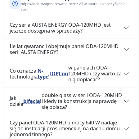
odpowiedzi wygenerowane przez AI w oparciu o specyfikację
serii
Czy seria AUSTA ENERGY ODA-120MHD jest
jeszcze dostępna w sprzedaży?
Ile lat gwarancji obejmuje panel ODA-120MHD
serii AUSTA ENERGY?
w panelach ODA-
Co oznacza
N-
TOPCon
120MHD i czy warto za
technologia
type
nią dopłacać?
double glass w serii ODA-120MHD
Jak
bifacial
i kiedy ta konstrukcja naprawdę
działa
się opłaca?
Czy panel ODA-120MHD o mocy 640 W nadaje
się do instalacji prosumenckiej na dachu domu
jednorodzinnego?