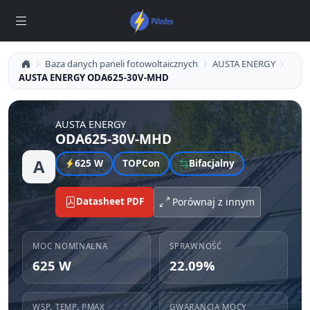
Baza danych paneli fotowoltaicznych
AUSTA ENERGY
AUSTA ENERGY ODA625-30V-MHD
AUSTA ENERGY
ODA625-30V-MHD
A
625 W
TOPCon
Bifacjalny
Datasheet PDF
Porównaj z innym
MOC NOMINALNA
SPRAWNOŚĆ
625 W
22.09%
WSP. TEMP. PMAX
GWARANCJA MOCY