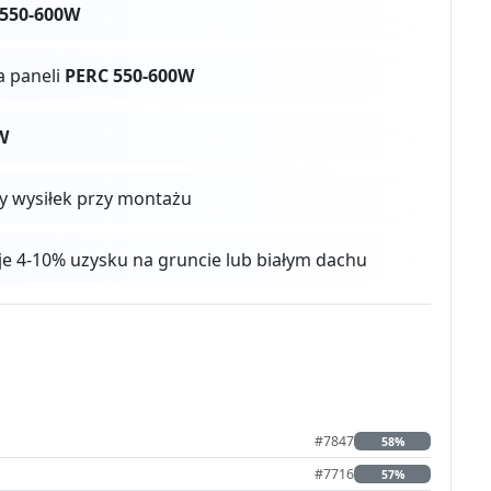
 550-600W
a paneli
PERC 550-600W
W
zy wysiłek przy montażu
aje 4-10% uzysku na gruncie lub białym dachu
#7847
58%
#7716
57%