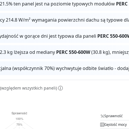
 21.5% ten panel jest na poziomie typowych modułów
PERC
ocy 214.8 W/m² wymagania powierzchni dachu są typowe dl
ydajność w gorące dni jest typowa dla paneli
PERC 550-600
 2.3 kg lżejsza od mediany
PERC 550-600W
(30.8 kg), mniejs
cjalna (współczynnik 70%) wychwytuje odbite światło - dod
(względem wszystkich paneli)
Sprawność
Gęstość mocy