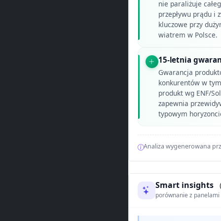
nie paraliżuje całe
przepływu prądu i 
kluczowe przy duży
wiatrem w Polsce.
15-letnia gwara
Gwarancja produk
konkurentów w tym 
produkt wg ENF/Sol
zapewnia przewidyw
typowym horyzonci
Analiza wygenerowana prz
Smart insights
porównanie z panelam