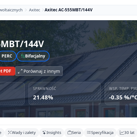
woltaicznych
Axitec
Axitec AC-555MBT/144V
5MBT/144V
PERC
Bifacjalny
t PDF
Porównaj z innym
SPRAWNOŚĆ
WSP. TEMP. PM
21.48%
-0.35 %/°
e
Wady i zalety
Insights
Seria
Specyfikacja
30 lat