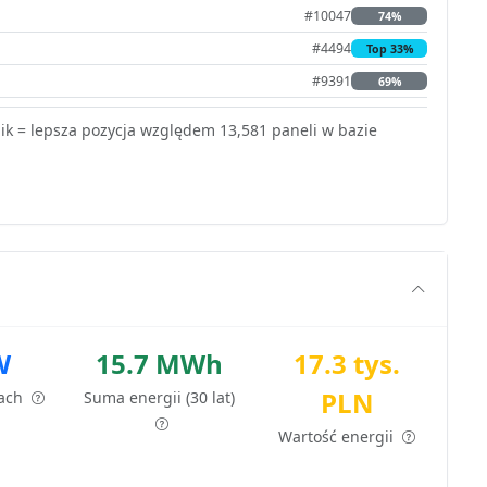
#10047
74%
#4494
Top 33%
#9391
69%
k = lepsza pozycja względem 13,581 paneli w bazie
W
15.7 MWh
17.3 tys.
PLN
tach
Suma energii (30 lat)
Wartość energii