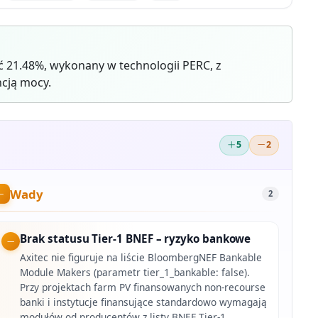
 21.48%, wykonany w technologii PERC, z
cją mocy.
5
2
Wady
2
Brak statusu Tier-1 BNEF – ryzyko bankowe
Axitec nie figuruje na liście BloombergNEF Bankable
Module Makers (parametr tier_1_bankable: false).
Przy projektach farm PV finansowanych non-recourse
banki i instytucje finansujące standardowo wymagają
modułów od producentów z listy BNEF Tier-1.