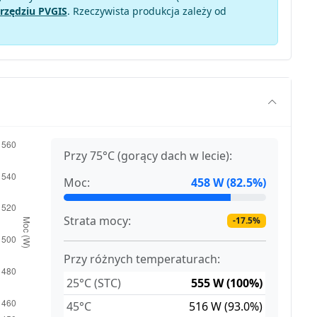
rzędziu PVGIS
. Rzeczywista produkcja zależy od
Przy 75°C (gorący dach w lecie):
Moc:
458 W (82.5%)
Strata mocy:
-17.5%
Przy różnych temperaturach:
25°C (STC)
555 W (100%)
45°C
516 W (93.0%)