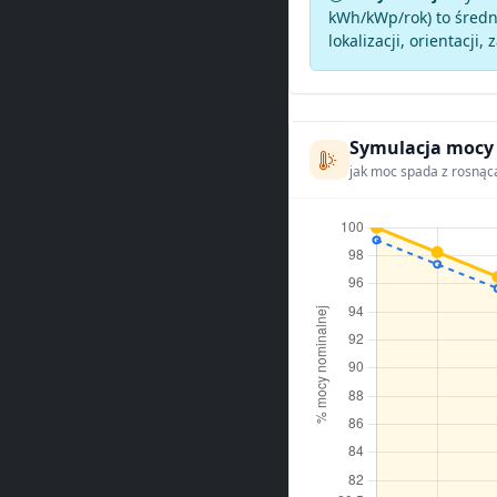
kWh/kWp/rok) to średni
lokalizacji, orientacji, 
Symulacja mocy
jak moc spada z rosnąc