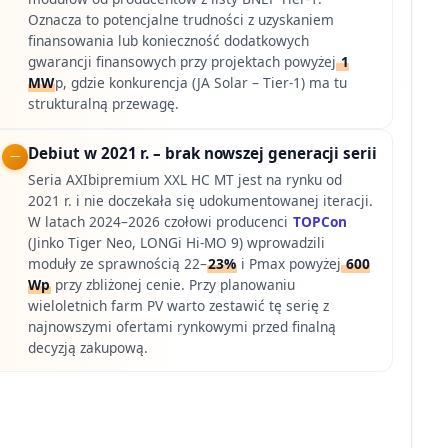
Oznacza to potencjalne trudności z uzyskaniem
finansowania lub konieczność dodatkowych
gwarancji finansowych przy projektach powyżej
1
MW
p, gdzie konkurencja (JA Solar – Tier-1) ma tu
strukturalną przewagę.
Debiut w 2021 r. – brak nowszej generacji serii
Seria AXIbipremium XXL HC MT jest na rynku od
2021 r. i nie doczekała się udokumentowanej iteracji.
W latach 2024–2026 czołowi producenci
TOPCon
(Jinko Tiger Neo, LONGi Hi-MO 9) wprowadzili
moduły ze sprawnością 22–
23%
i Pmax powyżej
600
Wp
przy zbliżonej cenie. Przy planowaniu
wieloletnich farm PV warto zestawić tę serię z
najnowszymi ofertami rynkowymi przed finalną
decyzją zakupową.