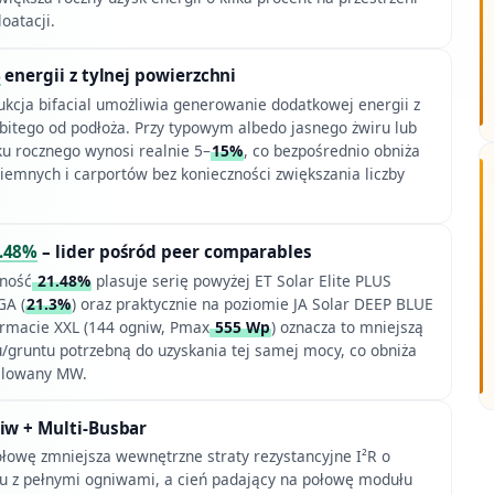
oatacji.
%
energii z tylnej powierzchni
kcja bifacial umożliwia generowanie dodatkowej energii z
itego od podłoża. Przy typowym albedo jasnego żwiru lub
ku rocznego wynosi realnie 5–
15%
, co bezpośrednio obniża
ziemnych i carportów bez konieczności zwiększania liczby
.48%
– lider pośród peer comparables
ność
21.48%
plasuje serię powyżej ET Solar Elite PLUS
GA (
21.3%
) oraz praktycznie na poziomie JA Solar DEEP BLUE
formacie XXL (144 ogniw, Pmax
555 Wp
) oznacza to mniejszą
/gruntu potrzebną do uzyskania tej samej mocy, co obniża
talowany MW.
iw + Multi-Busbar
ołowę zmniejsza wewnętrzne straty rezystancyjne I²R o
 z pełnymi ogniwami, a cień padający na połowę modułu