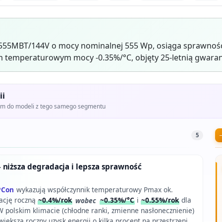
-555MBT/144V o mocy nominalnej 555 Wp, osiąga sprawność
 temperaturowym mocy -0.35%/°C, objęty 25-letnią gwaran
ii
iem do modeli z tego samego segmentu
5
 niższa degradacja i lepsza sprawność
PCon
wykazują współczynnik temperaturowy Pmax ok.
ację roczną
~0.4%/rok
wobec
~0.35%/°C
i
~0.55%/rok
dla
W polskim klimacie (chłodne ranki, zmienne nasłonecznienie)
zwiększa roczny uzysk energii o kilka procent na przestrzeni