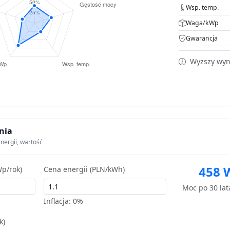
Wsp. temp.
Waga/kWp
Gwarancja
Wyższy wyni
nia
nergii, wartość
458 
p/rok)
Cena energii (PLN/kWh)
Moc po 30 la
Inflacja:
0%
k)