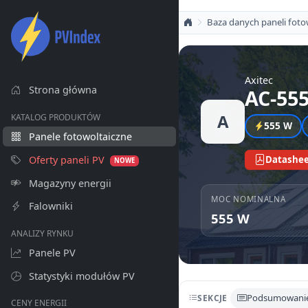
Baza danych paneli foto
Axitec
Strona główna
AC-55
A
KATALOG PRODUKTÓW
555 W
Panele fotowoltaiczne
Oferty paneli PV
Datashee
NOWE
Magazyny energii
MOC NOMINALNA
Falowniki
555 W
ANALIZY RYNKU
Panele PV
Statystyki modułów PV
Podsumowani
SEKCJE
CENY ENERGII