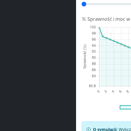
Sprawność i moc w
O symulacji:
Wylicz