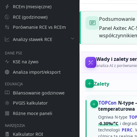
RCEm (miesięczne)
RCE (godzinowe)
Podsumowanie
Porównanie RCE vs RCEm
Panel Axitec AC
współczynnikiem
Analizy stawek RCE
DANE PSE
Wady i zalety ser
KSE na żywo
analiza AI z porównan
Analiza import/eksport
Zalety
EDUKACJA
Bilansowanie godzinowe
TOPCon
N-type –
PVGIS kalkulator
temperaturowa
Różne moce paneli
Ogniwa N-type
TO
-0.30%/°C
i degrad
NARZĘDZIA
technologii
PERC
. 
Kalkulator ROI
różnica ta realnie 