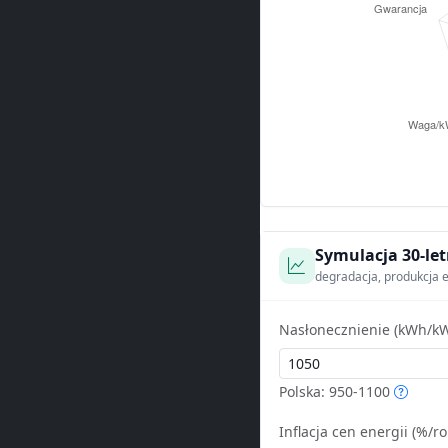
Symulacja 30-let
degradacja, produkcja e
Nasłonecznienie (kWh/kW
Polska: 950-1100
Inflacja cen energii (%/ro