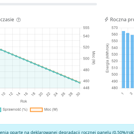
 czasie
Roczna pr
enia oparte na deklarowanej degradacji rocznej panelu (
0.50
%/rok