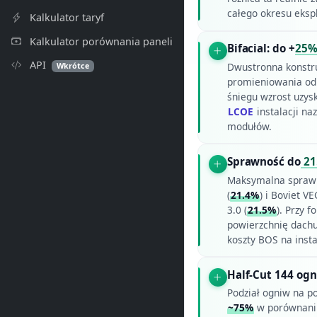
całego okresu ekspl
Kalkulator taryf
Kalkulator porównania paneli
Bifacial: do +
25
API
Dwustronna konstru
Wkrótce
promieniowania odb
śniegu wzrost uzys
LCOE
instalacji na
modułów.
Sprawność do
21
Maksymalna spraw
(
21.4%
) i Boviet VE
3.0 (
21.5%
). Przy 
powierzchnię dachu
koszty BOS na ins
Half-Cut 144 ogn
Podział ogniw na p
~75%
w porównaniu