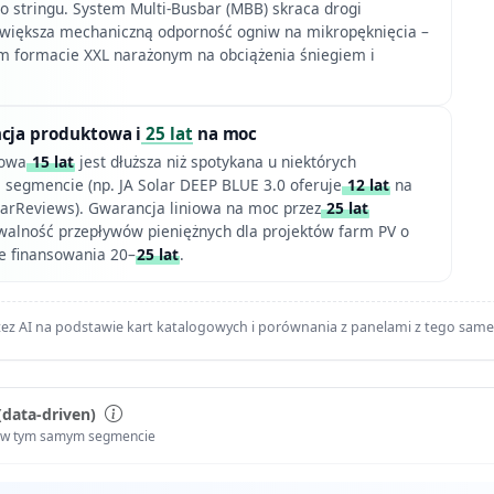
go stringu. System Multi-Busbar (MBB) skraca drogi
zwiększa mechaniczną odporność ogniw na mikropęknięcia –
m formacie XXL narażonym na obciążenia śniegiem i
ncja produktowa i
25 lat
na moc
towa
15 lat
jest dłuższa niż spotykana u niektórych
segmencie (np. JA Solar DEEP BLUE 3.0 oferuje
12 lat
na
arReviews). Gwarancja liniowa na moc przez
25 lat
alność przepływów pieniężnych dla projektów farm PV o
e finansowania 20–
25 lat
.
ez AI na podstawie kart katalogowych i porównania z panelami z tego sam
(data-driven)
i w tym samym segmencie