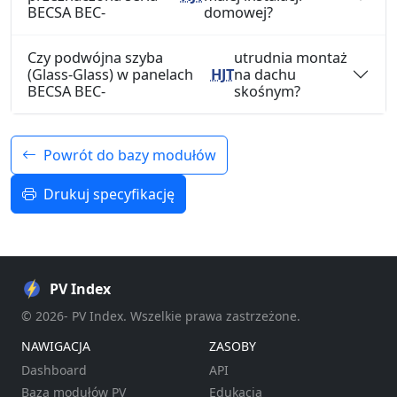
BECSA BEC-
domowej?
Czy podwójna szyba
utrudnia montaż
(Glass-Glass) w panelach
HJT
na dachu
BECSA BEC-
skośnym?
Powrót do bazy modułów
Drukuj specyfikację
PV Index
© 2026- PV Index. Wszelkie prawa zastrzeżone.
NAWIGACJA
ZASOBY
Dashboard
API
Baza modułów PV
Edukacja