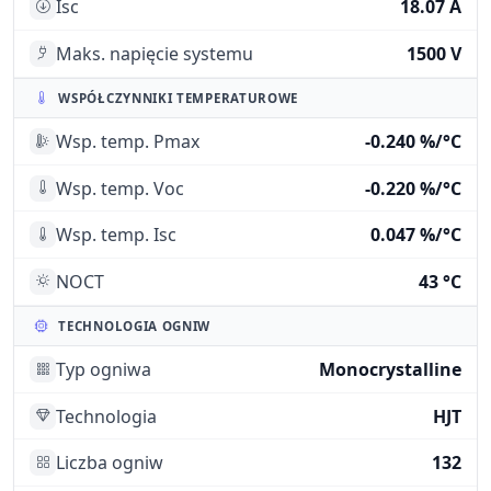
Isc
18.07 A
Maks. napięcie systemu
1500 V
WSPÓŁCZYNNIKI TEMPERATUROWE
Wsp. temp. Pmax
-0.240 %/°C
Wsp. temp. Voc
-0.220 %/°C
Wsp. temp. Isc
0.047 %/°C
NOCT
43 °C
TECHNOLOGIA OGNIW
Typ ogniwa
Monocrystalline
Technologia
HJT
Liczba ogniw
132