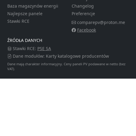
Baza magazynów energii
Changelog
Najlepsze panele
Preferencje
Stawki RCE
comparepv@proton.me
Facebook
ŹRÓDŁA DANYCH
Stawki RCE:
PSE SA
Dane modułów: Karty katalogowe producentów
Dane mają charakter informacyjny. Ceny paneli PV podawane w netto (bez
VAT).