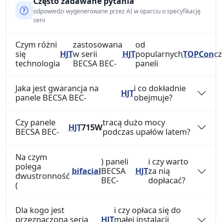
Często zadawane pytania
odpowiedzi wygenerowane przez AI w oparciu o specyfikację
serii
Czym różni
zastosowana
od
się
HJT
w serii
HJT
popularnych
TOPCon
cz
technologia
BECSA BEC-
paneli
Jaka jest gwarancja na
i co dokładnie
HJT
panele BECSA BEC-
obejmuje?
Czy panele
tracą dużo mocy
HJT
715W
BECSA BEC-
podczas upałów latem?
Na czym
) paneli
i czy warto
polega
bifacial
BECSA
HJT
za nią
dwustronność
BEC-
dopłacać?
(
Dla kogo jest
i czy opłaca się do
przeznaczona seria
HJT
małej instalacji