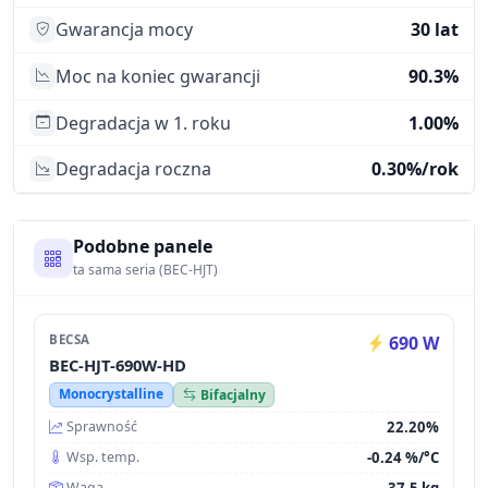
Gwarancja mocy
30 lat
Moc na koniec gwarancji
90.3%
Degradacja w 1. roku
1.00%
Degradacja roczna
0.30%/rok
Podobne panele
ta sama seria (BEC-HJT)
BECSA
690 W
BEC-HJT-690W-HD
Monocrystalline
Bifacjalny
22.20%
Sprawność
-0.24 %/°C
Wsp. temp.
37.5 kg
Waga