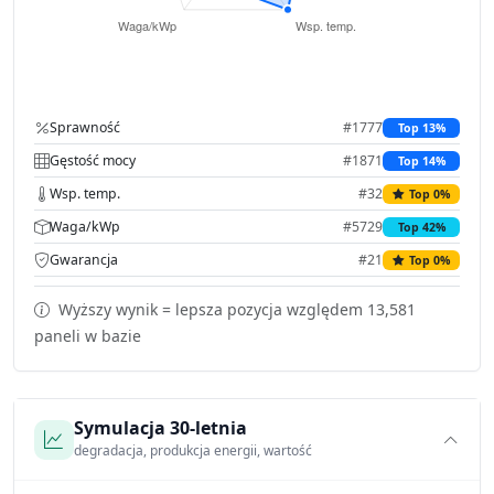
Sprawność
#1777
Top 13%
Gęstość mocy
#1871
Top 14%
Wsp. temp.
#32
Top 0%
Waga/kWp
#5729
Top 42%
Gwarancja
#21
Top 0%
Wyższy wynik = lepsza pozycja względem 13,581
paneli w bazie
Symulacja 30-letnia
degradacja, produkcja energii, wartość