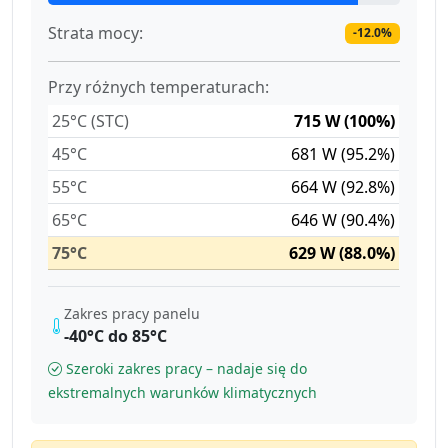
Strata mocy:
-12.0%
Przy różnych temperaturach:
25°C (STC)
715 W (100%)
45°C
681 W (95.2%)
55°C
664 W (92.8%)
65°C
646 W (90.4%)
75°C
629 W (88.0%)
Zakres pracy panelu
-40°C do 85°C
Szeroki zakres pracy – nadaje się do
ekstremalnych warunków klimatycznych