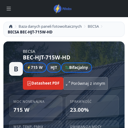
Baza danych paneli fotowoltaicznych
BECSA
BECSA BEC-HJT-715W-HD
BECSA
BEC-HJT-715W-HD
B
715 W
HJT
Bifacjalny
Datasheet PDF
Porównaj z innym
MOC NOMINALNA
SPRAWNOŚĆ
715 W
23.00%
WSP. TEMP. PMAX
GWARANCJA MOCY