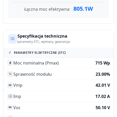
805.1W
Łączna moc efektywna:
Specyfikacja techniczna
parametry STC, wymiary, gwarancja
PARAMETRY ELEKTRYCZNE (STC)
Moc nominalna (Pmax)
715 Wp
Sprawność modułu
23.00%
Vmp
42.01 V
Imp
17.02 A
Voc
50.10 V