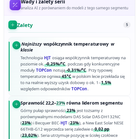
Wady i zalety serii
analiza AI z porównaniem do modeli z tego samego segmentu
Zalety
5
Najniższy
współczynnik temperaturowy
w
klasie
Technologia
HJT
osiąga współczynnik temperaturowy na
poziomie ok.
-0,25%/°C
, podczas gdy konkurencyjne
moduły
TOPCon
notują
-0,31%/°C
. Przy typowej
temperaturze ogniwa
45°C
w polskim lecie przekłada się
to na realnie wyższy uzysk dobowy o ok. 1–
1,5%
względem odpowiedników
TOPCon
.
Sprawność 22,2–
23%
równa liderom segmentu
Górny pułap sprawności
23%
jest tożsamy z
porównywalnymi modelami DAS Solar DAS-DH132NC
(
23%
) i Becquer BEC-
HJT
(
23%
), a New East Solar NESE
66THB-G12 wyprzedza serię zaledwie o
0,02 pp
(
23,02%
). Seria utrzymuje pozycję w ścisłej czołówce