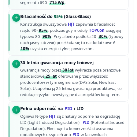
segmentu 690–
715 Wp
.
Bifacialność do
95%
(Glass-Glass)
Konstrukcja dwuszybowa
HJT
zapewnia bifacialność
rzędu 90–
95%
, podczas gdy moduły
TOPCon
osiągają
typowo 80–
90%
. Przy albedo podłoża 20–
30%
(typowy
dach jasny lub żwir) przekłada się to na dodatkowe 6–
10%
uzysku energii z tylnej powierzchni.
30-letnia gwarancja mocy liniowej
Gwarancja mocy przez
30 lat
wykracza poza branżowe
standardowe
25 lat
oferowane przez większość
producentów w tym segmencie (DAS Solar, New East
Solar). Uzupełnia ją 25-letnia gwarancja produktowa, co
redukuje ryzyko inwestycyjne dla projektów long-term.
Pełna odporność na
PID
i LID
Ogniwa N-type
HJT
są z natury odporne na degradację
LID (Light Induced Degradation) i
PID
(Potential Induced
Degradation). Eliminuje to konieczność stosowania
dodatkowych urządzeń anti-
PID
w falownikach,