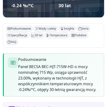
-0.24 %/°C
30 lat
Podsumowanie
Wady i zalety
Insights
Seria
Specyfikacja
30 lat
Temperatura
Podobne
FAQ
Podsumowanie
Panel BECSA BEC-HJT-715W-HD o mocy
nominalnej 715 Wp, osiąga sprawność
23.00%, wykonany w technologii HJT, z
współczynnikiem temperaturowym mocy
-0.24%/°C, objęty 30-letnią gwarancją mocy.