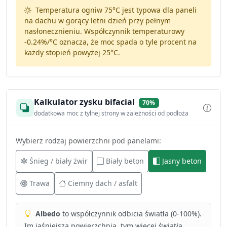
Temperatura ogniw 75°C jest typowa dla paneli
na dachu w gorący letni dzień przy pełnym
nasłonecznieniu. Współczynnik temperaturowy
-0.24%/°C
oznacza, że moc spada o tyle procent na
każdy stopień powyżej 25°C.
Kalkulator zysku bifacial
70%
dodatkowa moc z tylnej strony w zależności od podłoża
Wybierz rodzaj powierzchni pod panelami:
Śnieg / biały żwir
Biały beton
Jasny beton
Trawa
Ciemny dach / asfalt
Albedo
to współczynnik odbicia światła (0-100%).
Im jaśniejsza powierzchnia, tym więcej światła