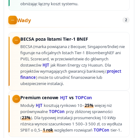
obniżając łączny koszt systemu.
Wady
2
BECSA poza listami Tier-1 BNEF
BECSA (marka powiązana z Becquer, Singapore/Indie) nie
figuruje na oficjalnych listach Tier-1 BloombergNEF ani
PVEL Scorecard, w przeciwieństwie do głównych
dostawców
HJT
jak Risen Energy czy Huasun. Dla
projektów wymagających gwarancji bankowej (
project
finance
) może to utrudnić finansowanie lub
ubezpieczenie instalacji.
Premium cenowe
HJT
vs
TOPCon
Moduły
HJT
kosztują rynkowo 10–
25%
więcej niż
porównywalne
TOPCon
przy zbliżonej sprawności
(
23%
). Dla typowej instalacji prosumenckiej 10 kWp
różnica wynosi szacunkowo 1 500–3 500 zł, co wydłuża
SPBT o 0,5–
1 rok
względem rozwiązań
TOPCon
tier-1.