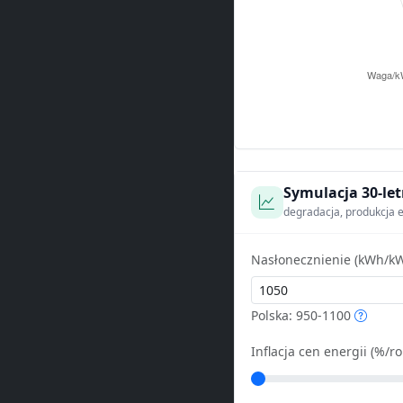
Symulacja 30-let
degradacja, produkcja e
Nasłonecznienie (kWh/kW
Polska: 950-1100
Inflacja cen energii (%/ro