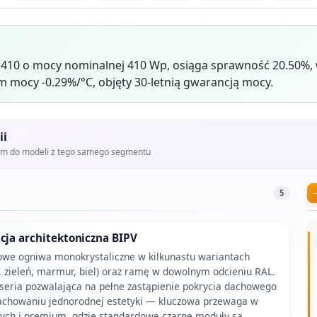
 410 o mocy nominalnej 410 Wp, osiąga sprawność 20.50%,
mocy -0.29%/°C, objęty 30-letnią gwarancją mocy.
ii
iem do modeli z tego samego segmentu
5
cja architektoniczna BIPV
rowe ogniwa monokrystaliczne w kilkunastu wariantach
a, zieleń, marmur, biel) oraz ramę w dowolnym odcieniu RAL.
 seria pozwalająca na pełne zastąpienie pokrycia dachowego
achowaniu jednorodnej estetyki — kluczowa przewaga w
ych i premium, gdzie standardowe czarne moduły są