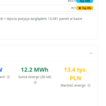
#4379
Top 32%
#21
Top 0%
k = lepsza pozycja względem 13,581 paneli w bazie
W
12.2 MWh
13.4 tys.
PLN
tach
Suma energii (30 lat)
Wartość energii