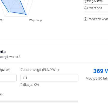
Waga/kWp
Gwarancja
Wyższy wyni
nia
nergii, wartość
369 
p/rok)
Cena energii (PLN/kWh)
Moc po 30 la
Inflacja:
0%
k)