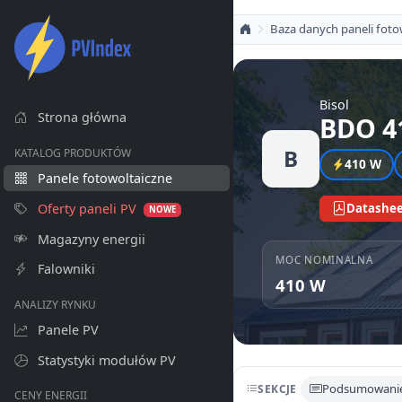
Baza danych paneli foto
Bisol
Strona główna
BDO 4
B
KATALOG PRODUKTÓW
410 W
Panele fotowoltaiczne
Oferty paneli PV
Datashee
NOWE
Magazyny energii
MOC NOMINALNA
Falowniki
410 W
ANALIZY RYNKU
Panele PV
Statystyki modułów PV
Podsumowani
SEKCJE
CENY ENERGII