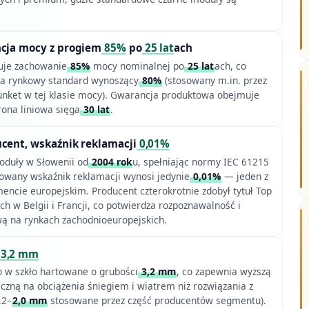
ncja mocy z progiem
85%
po
25 lat
ach
uje zachowanie
85%
mocy nominalnej po
25 lat
ach, co
za rynkowy standard wynoszący
80%
(stosowany m.in. przez
nket w tej klasie mocy). Gwarancja produktowa obejmuje
rona liniowa sięga
30 lat
.
cent, wskaźnik reklamacji
0,01%
oduły w Słowenii od
2004 rok
u, spełniając normy IEC 61215
rowany wskaźnik reklamacji wynosi jedynie
0,01%
— jeden z
ncie europejskim. Producent czterokrotnie zdobył tytuł Top
h w Belgii i Francji, co potwierdza rozpoznawalność i
wą na rynkach zachodnioeuropejskich.
3,2 mm
 w szkło hartowane o grubości
3,2 mm
, co zapewnia wyższą
zną na obciążenia śniegiem i wiatrem niż rozwiązania z
,2–
2,0 mm
stosowane przez część producentów segmentu).