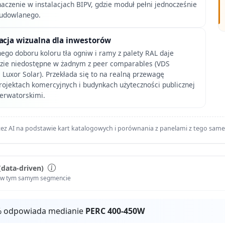
aczenie w instalacjach BIPV, gdzie moduł pełni jednocześnie
budowlanego.
acja wizualna dla inwestorów
go doboru koloru tła ogniw i ramy z palety RAL daje
zie niedostępne w żadnym z peer comparables (VDS
Luxor Solar). Przekłada się to na realną przewagę
rojektach komercyjnych i budynkach użyteczności publicznej
serwatorskimi.
ez AI na podstawie kart katalogowych i porównania z panelami z tego sam
(data-driven)
i w tym samym segmencie
% odpowiada medianie
PERC 400-450W