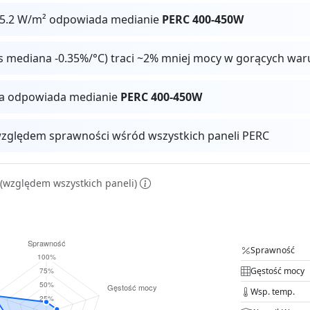
05.2 W/m² odpowiada medianie
PERC 400-450W
vs mediana -0.35%/°C) traci ~2% mniej mocy w gorących wa
ga odpowiada medianie
PERC 400-450W
zględem sprawności wśród wszystkich paneli PERC
(względem wszystkich paneli)
Sprawność
Gęstość mocy
Wsp. temp.