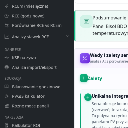
RCEm (miesięczne)
RCE (godzinowe)
Podsumowanie
Porównanie RCE vs RCEm
Panel Bisol BDO
temperaturowym 
Analizy stawek RCE
DANE PSE
Wady i zalety ser
KSE na żywo
analiza AI z porównan
Analiza import/eksport
Zalety
EDUKACJA
Bilansowanie godzinowe
Unikalna integra
PVGIS kalkulator
Seria oferuje kolo
Różne moce paneli
(czerwień, terakot
To jedyna na rynku
NARZĘDZIA
panelami PV przy z
Kalkulator ROI
obiektach zabytkow