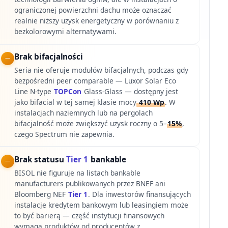
ograniczonej powierzchni dachu może oznaczać
realnie niższy uzysk energetyczny w porównaniu z
bezkolorowymi alternatywami.
Brak bifacjalności
Seria nie oferuje modułów bifacjalnych, podczas gdy
bezpośredni peer comparable — Luxor Solar Eco
Line N-type
TOPCon
Glass-Glass — dostępny jest
jako bifacial w tej samej klasie mocy
410 Wp
. W
instalacjach naziemnych lub na pergolach
bifacjalność może zwiększyć uzysk roczny o 5–
15%
,
czego Spectrum nie zapewnia.
Brak statusu
Tier 1
bankable
BISOL nie figuruje na listach bankable
manufacturers publikowanych przez BNEF ani
Bloomberg NEF
Tier 1
. Dla inwestorów finansujących
instalacje kredytem bankowym lub leasingiem może
to być barierą — część instytucji finansowych
wymaga produktów od producentów z