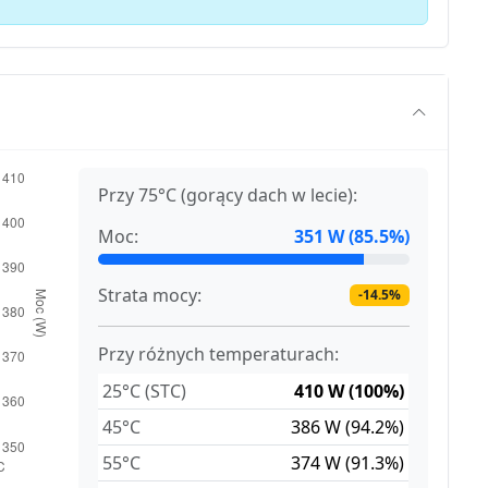
Przy 75°C (gorący dach w lecie):
Moc:
351 W (85.5%)
Strata mocy:
-14.5%
Przy różnych temperaturach:
25°C (STC)
410 W (100%)
45°C
386 W (94.2%)
55°C
374 W (91.3%)