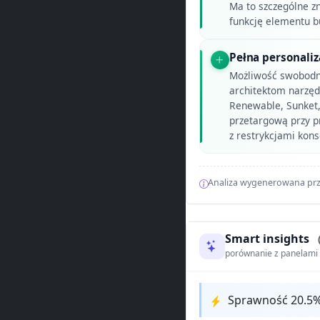
Ma to szczególne zn
funkcję elementu 
Pełna personaliz
Możliwość swobodne
architektom narzęd
Renewable, Sunket, 
przetargową przy p
z restrykcjami kon
Analiza wygenerowana prz
Smart insights
porównanie z panelam
Sprawność 20.5