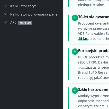
niedopuszczalne.
Kalkulator taryf
Kalkulator porównania paneli
30-letnia gwara
API
Wkrótce
Producent gwarant
wyraźnie przewyżs
VDS Renewable i Su
25 lat
, a pełna och
Europejski produ
BISOL produkuje m
i IEC 61730. Dekla
najniższych
w segme
Brand EuPD Researc
reputację jakościo
Szkło hartowane
Moduły wyposażono
odporność mechanic
cieńszym szkłem (1