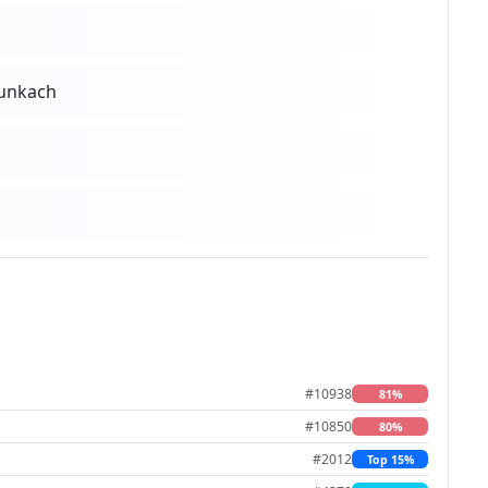
runkach
#10938
81%
#10850
80%
#2012
Top 15%