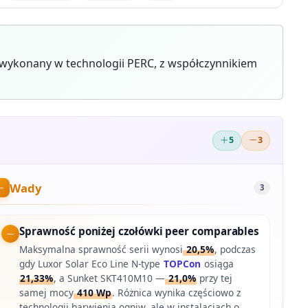
 wykonany w technologii PERC, z współczynnikiem
5
3
Wady
3
Sprawność poniżej czołówki peer comparables
Maksymalna sprawność serii wynosi
20,5%
, podczas
gdy Luxor Solar Eco Line N-type
TOPCon
osiąga
21,33%
, a Sunket SKT410M10 —
21,0%
przy tej
samej mocy
410 Wp
. Różnica wynika częściowo z
technologii barwienia ogniw, ale w instalacjach o