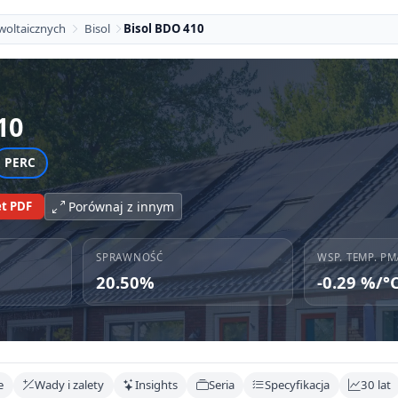
woltaicznych
Bisol
Bisol BDO 410
10
PERC
t PDF
Porównaj z innym
SPRAWNOŚĆ
WSP. TEMP. PM
20.50%
-0.29 %/°
e
Wady i zalety
Insights
Seria
Specyfikacja
30 lat