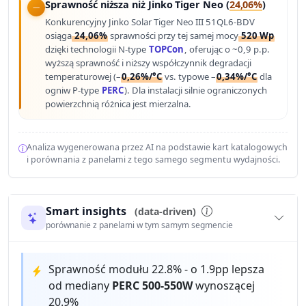
Sprawność niższa niż Jinko Tiger Neo (
24,06%
)
Konkurencyjny Jinko Solar Tiger Neo III 51QL6-BDV
osiąga
24,06%
sprawności przy tej samej mocy
520 Wp
dzięki technologii N-type
TOPCon
, oferując o ~0,9 p.p.
wyższą sprawność i niższy współczynnik degradacji
temperaturowej (–
0,26%/°C
vs. typowe –
0,34%/°C
dla
ogniw P-type
PERC
). Dla instalacji silnie ograniczonych
powierzchnią różnica jest mierzalna.
Analiza wygenerowana przez AI na podstawie kart katalogowych
i porównania z panelami z tego samego segmentu wydajności.
Smart insights
(data-driven)
porównanie z panelami w tym samym segmencie
Sprawność modułu 22.8% - o 1.9pp lepsza
od mediany
PERC 500-550W
wynoszącej
20.9%