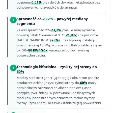
poziomie
0,01%
przy dwóch dekadach eksploatacji bez
odnotowanych przypadków delaminacji.
Sprawność 22–
23,2%
– powyżej mediany
segmentu
Zakres sprawności 22–
23,2%
plasuje serię wyraźnie
powyżej Silfab Commercial NTC (
21,9%
) i na poziomie
DAH DHN-60R18/DG (
23%
). Przy typowej instalacji
prosumenckiej 10 kWp różnica vs. Silfab przekłada się na
ok. 50–
80 kWh/rok
więcej przy porównywalnej
powierzchni dachu.
Technologia bifacialna – zysk tylnej strony do
60%
Moduły serii BBO generują energię z obu stron panelu;
producent deklaruje zysk tylnej strony do
60%
mocy
nominalnej w zależności od albedo podłoża (jasna
posypka, żwir, śnieg). W porównaniu do klasycznych
modułów jednostronnych oznacza to realnie wyższy
roczny uzysk energii bez zwiększania zajętej powierzchni.