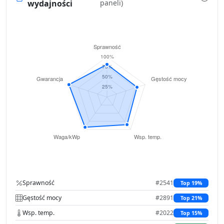
wydajności
paneli)
Sprawność
#2541
Top 19%
Gęstość mocy
#2891
Top 21%
Wsp. temp.
#2022
Top 15%