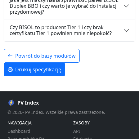
Duplex BBO i czy warto je wybrać do instalacji
przydomowej?
Czy BISOL to producent Tier 1 i czy brak
certyfikatu Tier 1 powinien mnie niepokoić?
Powrót do bazy modułów
Drukuj specyfikację
PV Index
© 2026- PV Index. Wszelkie prawa zastrzeżone.
NAWIGACJA
ZASOBY
Dashboard
API
Baza modułów PV
Edukacja