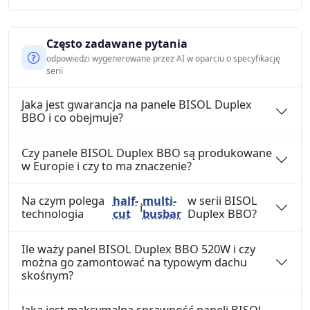
Często zadawane pytania
odpowiedzi wygenerowane przez AI w oparciu o specyfikację
serii
Jaka jest gwarancja na panele BISOL Duplex
BBO i co obejmuje?
Czy panele BISOL Duplex BBO są produkowane
w Europie i czy to ma znaczenie?
Na czym polega
half-
multi-
w serii BISOL
i
technologia
cut
busbar
Duplex BBO?
Ile waży panel BISOL Duplex BBO 520W i czy
można go zamontować na typowym dachu
skośnym?
Jaka jest maksymalna sprawność paneli BISOL