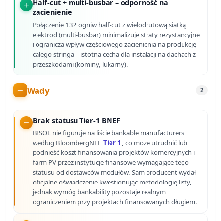
Half-cut + multi-busbar – odporność na
zacienienie
Połączenie 132 ogniw half-cut z wielodrutową siatką
elektrod (multi-busbar) minimalizuje straty rezystancyjne
i ogranicza wpływ częściowego zacienienia na produkcję
całego stringa – istotna cecha dla instalacji na dachach z
przeszkodami (kominy, lukarny).
Wady
2
Brak statusu Tier-1 BNEF
BISOL nie figuruje na liście bankable manufacturers
według BloombergNEF
Tier 1
, co może utrudnić lub
podnieść koszt finansowania projektów komercyjnych i
farm PV przez instytucje finansowe wymagające tego
statusu od dostawców modułów. Sam producent wydał
oficjalne oświadczenie kwestionując metodologię listy,
jednak wymóg bankability pozostaje realnym
ograniczeniem przy projektach finansowanych długiem.