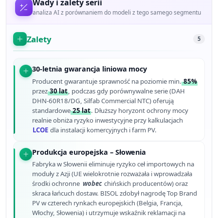
Wady i zalety serii
analiza AI z porównaniem do modeli z tego samego segmentu
Zalety
5
30-letnia gwarancja liniowa mocy
Producent gwarantuje sprawność na poziomie min.
85%
przez
30 lat
, podczas gdy porównywalne serie (DAH
DHN-60R18/DG, Silfab Commercial NTC) oferują
standardowe
25 lat
. Dłuższy horyzont ochrony mocy
realnie obniża ryzyko inwestycyjne przy kalkulacjach
LCOE
dla instalacji komercyjnych i farm PV.
Produkcja europejska – Słowenia
Fabryka w Słowenii eliminuje ryzyko ceł importowych na
moduły z Azji (UE wielokrotnie rozważała i wprowadzała
środki ochronne
wobec
chińskich producentów) oraz
skraca łańcuch dostaw. BISOL zdobył nagrodę Top Brand
PV w czterech rynkach europejskich (Belgia, Francja,
Włochy, Słowenia) i utrzymuje wskaźnik reklamacji na