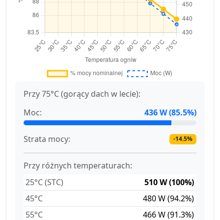
Przy 75°C (gorący dach w lecie):
Moc:
436 W (85.5%)
Strata mocy:
-14.5%
Przy różnych temperaturach:
25°C (STC)
510 W (100%)
45°C
480 W (94.2%)
55°C
466 W (91.3%)