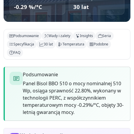
-0.29 %/°C
30 lat
Podsumowanie
Wady i zalety
Insights
Seria
Specyfikacja
30 lat
Temperatura
Podobne
FAQ
Podsumowanie
Panel Bisol BBO 510 o mocy nominalnej 510
Wp, osiąga sprawność 22.80%, wykonany w
technologii PERC, z współczynnikiem
temperaturowym mocy -0.29%/°C, objęty 30-
letnią gwarancją mocy.