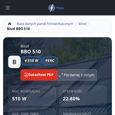
Baza danych paneli fotowoltaicznych
Bisol
Bisol BBO 510
Bisol
BBO 510
B
510 W
PERC
Datasheet PDF
Porównaj z innym
MOC NOMINALNA
SPRAWNOŚĆ
510 W
22.80%
WSP. TEMP. PMAX
GWARANCJA MOCY