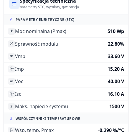
Specyfikacja techniczna
parametry STC, wymiary, gwarancja
PARAMETRY ELEKTRYCZNE (STC)
Moc nominalna (Pmax)
510 Wp
Sprawność modułu
22.80%
Vmp
33.60 V
Imp
15.20 A
Voc
40.00 V
Isc
16.10 A
Maks. napięcie systemu
1500 V
WSPÓŁCZYNNIKI TEMPERATUROWE
Wsp. temp. Pmax
-0.290 %/°C