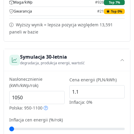
Waga/kWp
#926
Top 7%
Gwarancja
#21
Top 0%
Wyższy wynik = lepsza pozycja względem 13,591
paneli w bazie
Symulacja 30-letnia
degradacja, produkcja energii, wartość
Nasłonecznienie
Cena energii (PLN/kWh)
(kWh/kWp/rok)
Inflacja:
0%
Polska: 950-1100
Inflacja cen energii (%/rok)