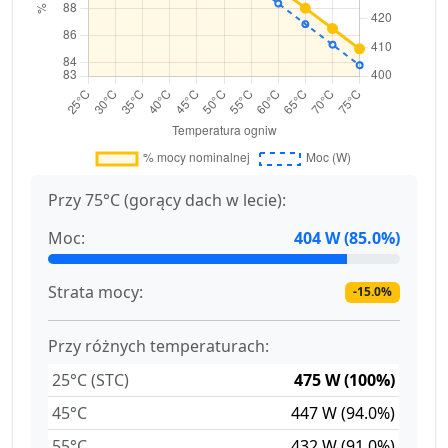
Przy 75°C (gorący dach w lecie):
Moc:
404 W (85.0%)
Strata mocy:
-15.0%
Przy różnych temperaturach:
25°C (STC)
475 W (100%)
45°C
447 W (94.0%)
55°C
432 W (91.0%)