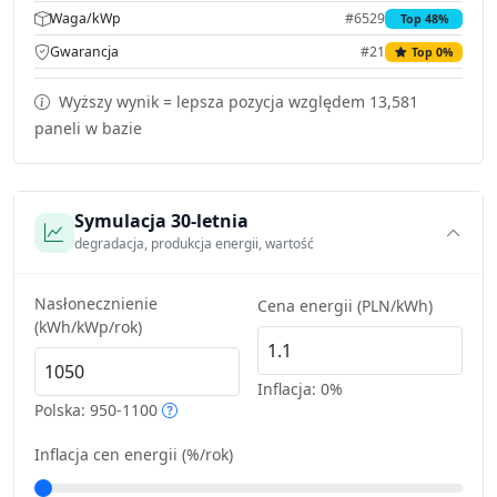
Waga/kWp
#6529
Top 48%
Gwarancja
#21
Top 0%
Wyższy wynik = lepsza pozycja względem 13,581
paneli w bazie
Symulacja 30-letnia
degradacja, produkcja energii, wartość
Nasłonecznienie
Cena energii (PLN/kWh)
(kWh/kWp/rok)
Inflacja:
0%
Polska: 950-1100
Inflacja cen energii (%/rok)