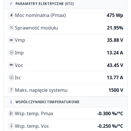
PARAMETRY ELEKTRYCZNE (STC)
Moc nominalna (Pmax)
475 Wp
Sprawność modułu
21.95%
Vmp
35.88 V
Imp
13.24 A
Voc
43.45 V
Isc
13.77 A
Maks. napięcie systemu
1500 V
WSPÓŁCZYNNIKI TEMPERATUROWE
Wsp. temp. Pmax
-0.300 %/°C
Wsp. temp. Voc
-0.250 %/°C