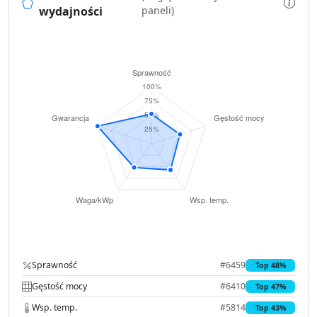
wydajności
paneli)
Sprawność
#6459
Top 48%
Gęstość mocy
#6410
Top 47%
Wsp. temp.
#5814
Top 43%