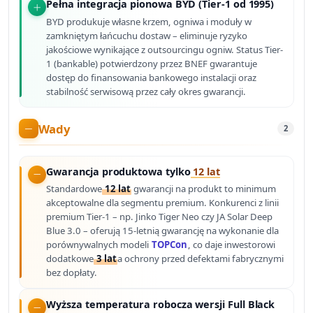
Pełna integracja pionowa BYD (Tier-1 od 1995)
BYD produkuje własne krzem, ogniwa i moduły w
zamkniętym łańcuchu dostaw – eliminuje ryzyko
jakościowe wynikające z outsourcingu ogniw. Status Tier-
1 (bankable) potwierdzony przez BNEF gwarantuje
dostęp do finansowania bankowego instalacji oraz
stabilność serwisową przez cały okres gwarancji.
Wady
2
Gwarancja produktowa tylko
12 lat
Standardowe
12 lat
gwarancji na produkt to minimum
akceptowalne dla segmentu premium. Konkurenci z linii
premium Tier-1 – np. Jinko Tiger Neo czy JA Solar Deep
Blue 3.0 – oferują 15-letnią gwarancję na wykonanie dla
porównywalnych modeli
TOPCon
, co daje inwestorowi
dodatkowe
3 lat
a ochrony przed defektami fabrycznymi
bez dopłaty.
Wyższa temperatura robocza wersji Full Black