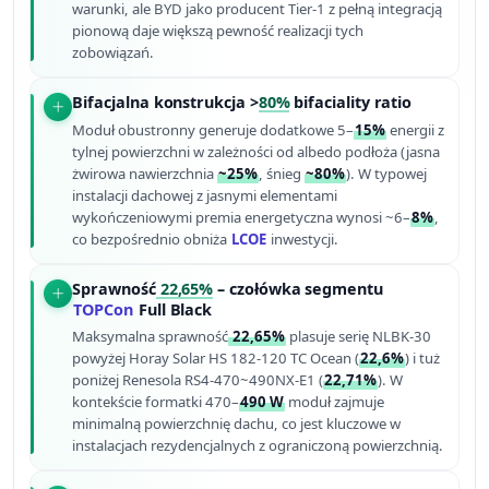
warunki, ale BYD jako producent Tier-1 z pełną integracją
pionową daje większą pewność realizacji tych
zobowiązań.
Bifacjalna konstrukcja >
80%
bifaciality ratio
Moduł obustronny generuje dodatkowe 5–
15%
energii z
tylnej powierzchni w zależności od albedo podłoża (jasna
żwirowa nawierzchnia
~25%
, śnieg
~80%
). W typowej
instalacji dachowej z jasnymi elementami
wykończeniowymi premia energetyczna wynosi ~6–
8%
,
co bezpośrednio obniża
LCOE
inwestycji.
Sprawność
22,65%
– czołówka segmentu
TOPCon
Full Black
Maksymalna sprawność
22,65%
plasuje serię NLBK-30
powyżej Horay Solar HS 182-120 TC Ocean (
22,6%
) i tuż
poniżej Renesola RS4-470~490NX-E1 (
22,71%
). W
kontekście formatki 470–
490 W
moduł zajmuje
minimalną powierzchnię dachu, co jest kluczowe w
instalacjach rezydencjalnych z ograniczoną powierzchnią.