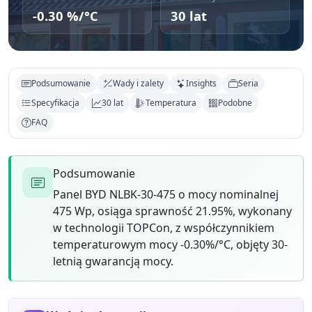
-0.30 %/°C
30 lat
Podsumowanie
Wady i zalety
Insights
Seria
Specyfikacja
30 lat
Temperatura
Podobne
FAQ
Podsumowanie
Panel BYD NLBK-30-475 o mocy nominalnej
475 Wp, osiąga sprawność 21.95%, wykonany
w technologii TOPCon, z współczynnikiem
temperaturowym mocy -0.30%/°C, objęty 30-
letnią gwarancją mocy.