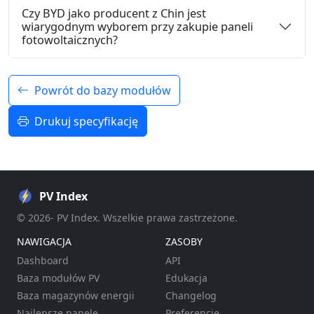
Czy BYD jako producent z Chin jest
wiarygodnym wyborem przy zakupie paneli
fotowoltaicznych?
Powrót do bazy modułów
Drukuj specyfikację
PV Index
© 2026- PV Index. Wszelkie prawa zastrzeżone.
NAWIGACJA
ZASOBY
Dashboard
API
Baza modułów PV
Edukacja
Baza magazynów energii
Changelog
Najlepsze panele
Preferencje