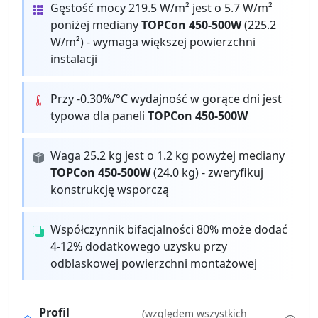
Gęstość mocy 219.5 W/m² jest o 5.7 W/m²
poniżej mediany
TOPCon 450-500W
(225.2
W/m²) - wymaga większej powierzchni
instalacji
Przy -0.30%/°C wydajność w gorące dni jest
typowa dla paneli
TOPCon 450-500W
Waga 25.2 kg jest o 1.2 kg powyżej mediany
TOPCon 450-500W
(24.0 kg) - zweryfikuj
konstrukcję wsporczą
Współczynnik bifacjalności 80% może dodać
4-12% dodatkowego uzysku przy
odblaskowej powierzchni montażowej
Profil
(względem wszystkich