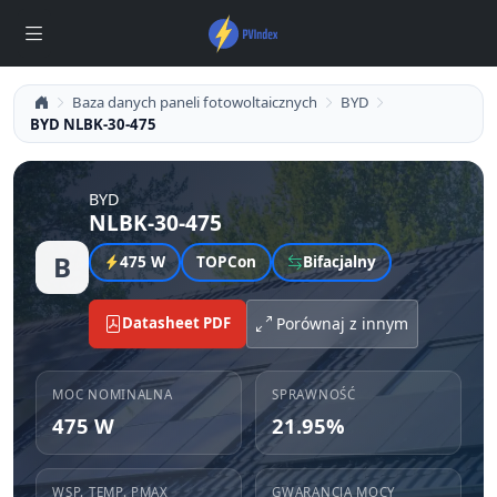
Baza danych paneli fotowoltaicznych
BYD
BYD NLBK-30-475
BYD
NLBK-30-475
B
475 W
TOPCon
Bifacjalny
Datasheet PDF
Porównaj z innym
MOC NOMINALNA
SPRAWNOŚĆ
475 W
21.95%
WSP. TEMP. PMAX
GWARANCJA MOCY