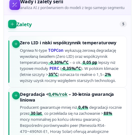
Wady i zalety serii
analiza AI z porównaniem do modeli z tego samego segmentu
Zalety
5
Zero LID i niski współczynnik temperaturowy
Ogniwa N-type
TOPCon
wykazują zerową degradację
wywołaną światłem (Zero LID) oraz współczynnik
temperaturowy
-0,30%/°C
– o ok.
0,05 pp
lepszy niż
typowe moduły
PERC
(
-0,35%/°C
). W polskim klimacie
(letnie szczyty >
35°C
) oznacza to realnie o 1,5–
2%
wyższy uzysk roczny względem starszych technologii.
Degradacja <
0,4%/rok
– 30-letnia gwarancja
liniowa
Producent gwarantuje mniej niż
0,4%
degradacji rocznie
przez
30 lat
, co przekłada się na zachowanie >
88%
mocy nominalnej po końcu okresu gwarancji.
Bezpośredni porównywalni peer (Renesola RS4-
470~490NX-E1, Horay Solar) oferują analogiczne