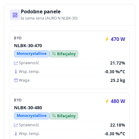
Podobne panele
ta sama seria (AURO N NLBK-30)
BYD
470 W
NLBK-30-470
Monocrystalline
Bifacjalny
21.72%
Sprawność
-0.30 %/°C
Wsp. temp.
25.2 kg
Waga
BYD
480 W
NLBK-30-480
Monocrystalline
Bifacjalny
22.18%
Sprawność
-0.30 %/°C
Wsp. temp.