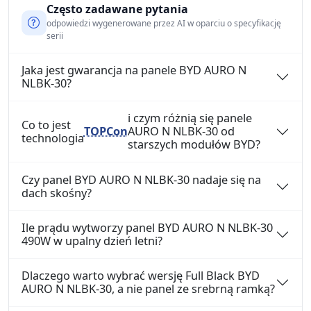
Często zadawane pytania
odpowiedzi wygenerowane przez AI w oparciu o specyfikację
serii
Jaka jest gwarancja na panele BYD AURO N
NLBK-30?
i czym różnią się panele
Co to jest
TOPCon
AURO N NLBK-30 od
technologia
starszych modułów BYD?
Czy panel BYD AURO N NLBK-30 nadaje się na
dach skośny?
Ile prądu wytworzy panel BYD AURO N NLBK-30
490W w upalny dzień letni?
Dlaczego warto wybrać wersję Full Black BYD
AURO N NLBK-30, a nie panel ze srebrną ramką?