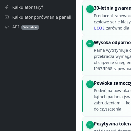
Kalkulator taryf
30-letnia gwara
Producent zapewnia
Kalkulator porównania paneli
czołowe serie klasy 
API
Wkrótce
LCOE
zarówno dla i
Wysoka odpornoś
Rama wytrzymuje o
przekracza wymagan
obciążenie śniegiem
IP67/IP68 zapewnia
Powłoka samoczy
Podwójna powłoka s
kątach padania (św
zabrudzeniami – ko
do czyszczenia.
Pozytywna toler