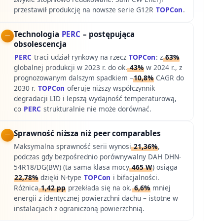
przestawił produkcję na nowsze serie G12R
TOPCon
.
Technologia
PERC
– postępująca
obsolescencja
PERC
traci udział rynkowy na rzecz
TOPCon
: z
63%
globalnej produkcji w 2023 r. do ok.
43%
w 2024 r., z
prognozowanym dalszym spadkiem –
10,8%
CAGR do
2030 r.
TOPCon
oferuje niższy współczynnik
degradacji LID i lepszą wydajność temperaturową,
co
PERC
strukturalnie nie może dorównać.
Sprawność niższa niż peer comparables
Maksymalna sprawność serii wynosi
21,36%
,
podczas gdy bezpośrednio porównywalny DAH DHN-
54R18/DG(BW) (ta sama klasa mocy
465 W
) osiąga
22,78%
dzięki N-type
TOPCon
i bifacjalności.
Różnica
1,42 pp
przekłada się na ok.
6,6%
mniej
energii z identycznej powierzchni dachu – istotne w
instalacjach z ograniczoną powierzchnią.