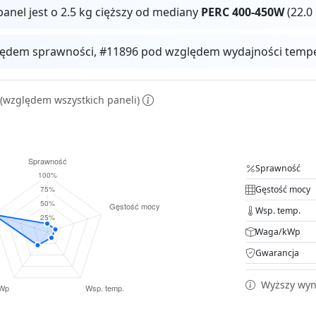
panel jest o 2.5 kg cięższy od mediany
PERC 400-450W
(22.0
ędem sprawności, #11896 pod względem wydajności temper
(względem wszystkich paneli)
Sprawność
Gęstość mocy
Wsp. temp.
Waga/kWp
Gwarancja
Wyższy wyni