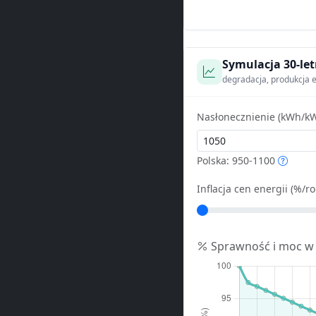
Symulacja 30-let
degradacja, produkcja e
Nasłonecznienie (kWh/kW
Polska: 950-1100
Inflacja cen energii (%/ro
Sprawność i moc w