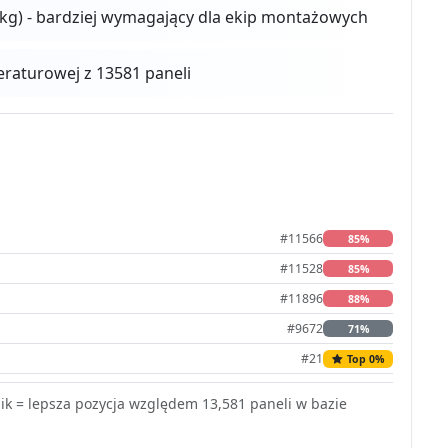
 kg) - bardziej wymagający dla ekip montażowych
aturowej z 13581 paneli
#11566
85%
#11528
85%
#11896
88%
#9672
71%
#21
Top 0%
k = lepsza pozycja względem 13,581 paneli w bazie