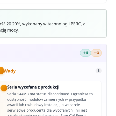
ść 20.20%, wykonany w technologii PERC, z
cją mocy.
5
3
Wady
3
Seria wycofana z produkcji
Seria 144MB ma status discontinued. Ogranicza to
dostępność modułów zamiennych w przypadku
awarii lub rozbudowy instalacji, a wsparcie
serwisowe producenta dla wycofanych linii jest
zwykle stopniowo redukowane. Sam CW Enerji