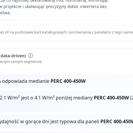
cza co najmniej deklarowaną moc nominalną, eliminując
 projekcie i ułatwiając precyzyjny dobór inwertera bez
ństwa.
ez AI na podstawie kart katalogowych i porównania z panelami z tego sam
(data-driven)
i w tym samym segmencie
% odpowiada medianie
PERC 400-450W
2.1 W/m² jest o 4.1 W/m² poniżej mediany
PERC 400-450W
(
ydajność w gorące dni jest typowa dla paneli
PERC 400-450