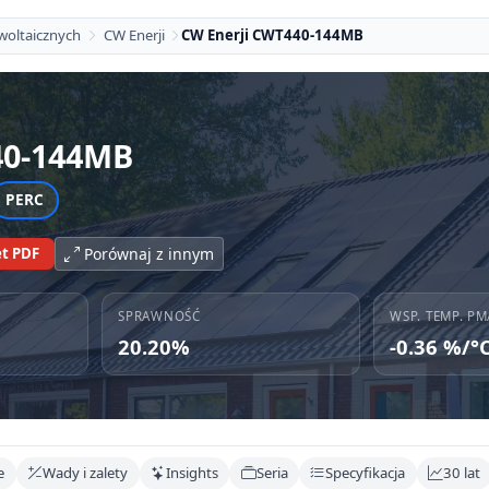
woltaicznych
CW Enerji
CW Enerji CWT440-144MB
0-144MB
PERC
t PDF
Porównaj z innym
SPRAWNOŚĆ
WSP. TEMP. PM
20.20%
-0.36 %/°
e
Wady i zalety
Insights
Seria
Specyfikacja
30 lat