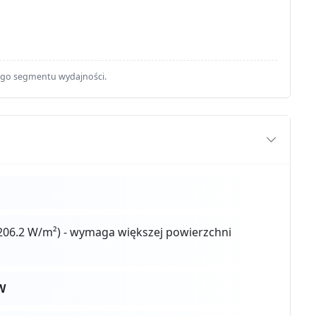
ego segmentu wydajności.
206.2 W/m²) - wymaga większej powierzchni
W