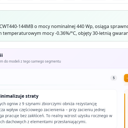
 CWT440-144MB o mocy nominalnej 440 Wp, osiąga sprawno
 temperaturowym mocy -0.36%/°C, objęty 30-letnią gwaran
ii
iem do modeli z tego samego segmentu
5
inimalizuje straty
ych ogniw z 9 szynami zbiorczymi obniża rezystancję
cza wpływ częściowego zacienienia – przy zacieniu jednej
a pracuje bez zakłóceń. To realny wzrost uzysku rocznego w
ach dachowych z elementami przesłaniającymi.