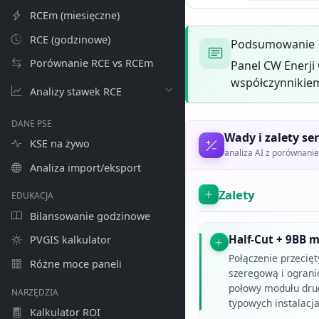
RCEm (miesięczne)
RCE (godzinowe)
Podsumowanie
Porównanie RCE vs RCEm
Panel CW Enerji
współczynnikiem
Analizy stawek RCE
DANE PSE
Wady i zalety ser
KSE na żywo
analiza AI z porównan
Analiza import/eksport
Zalety
EDUKACJA
Bilansowanie godzinowe
Half-Cut + 9BB m
PVGIS kalkulator
Połączenie przecięt
Różne moce paneli
szeregową i ograni
połowy modułu drug
NARZĘDZIA
typowych instalacj
Kalkulator ROI