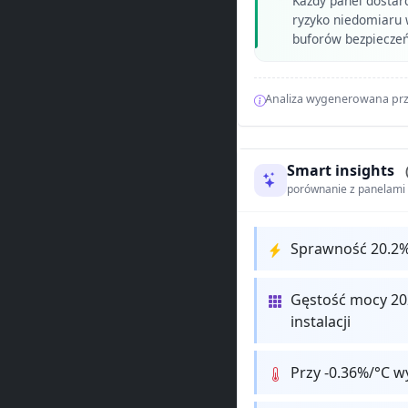
Każdy panel dostar
ryzyko niedomiaru w
buforów bezpiecze
Analiza wygenerowana prz
Smart insights
porównanie z panelam
Sprawność 20.2
Gęstość mocy 20
instalacji
Przy -0.36%/°C w