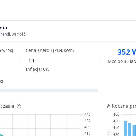
nia
nergii, wartość
352 
p/rok)
Cena energii (PLN/kWh)
Moc po 30 la
Inflacja:
0%
k)
 czasie
Roczna pr