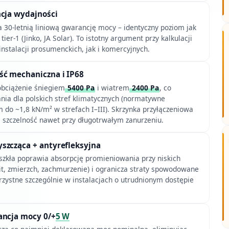
ncja wydajności
 30-letnią liniową gwarancję mocy – identyczny poziom jak
tier-1 (Jinko, JA Solar). To istotny argument przy kalkulacji
nstalacji prosumenckich, jak i komercyjnych.
ć mechaniczna i IP68
bciążenie śniegiem
5400 Pa
i wiatrem
2400 Pa
, co
ia dla polskich stref klimatycznych (normatywne
 do ~1,8 kN/m² w strefach I–III). Skrzynka przyłączeniowa
 szczelność nawet przy długotrwałym zanurzeniu.
szcząca + antyrefleksyjna
zkła poprawia absorpcję promieniowania przy niskich
it, zmierzch, zachmurzenie) i ogranicza straty spowodowane
rzystne szczególnie w instalacjach o utrudnionym dostępie
ancja mocy 0/+
5 W