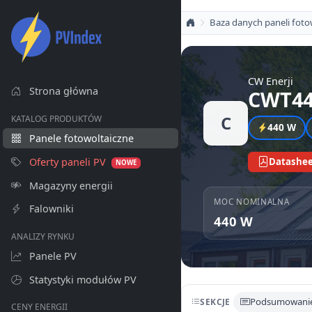
Baza danych paneli foto
CW Enerji
Strona główna
CWT44
C
KATALOG PRODUKTÓW
440 W
Panele fotowoltaiczne
Oferty paneli PV
Datashee
NOWE
Magazyny energii
MOC NOMINALNA
Falowniki
440 W
ANALIZY RYNKU
Panele PV
Statystyki modułów PV
Podsumowani
SEKCJE
CENY ENERGII