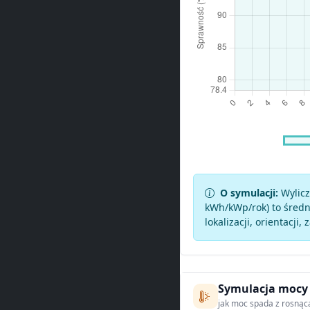
O symulacji:
Wylicz
kWh/kWp/rok) to średni
lokalizacji, orientacji, 
Symulacja mocy
jak moc spada z rosnąc