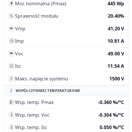
Moc nominalna (Pmax)
445 Wp
Sprawność modułu
20.40%
Vmp
41.20 V
Imp
10.81 A
Voc
49.00 V
Isc
11.54 A
Maks. napięcie systemu
1500 V
WSPÓŁCZYNNIKI TEMPERATUROWE
Wsp. temp. Pmax
-0.360 %/°C
Wsp. temp. Voc
-0.304 %/°C
Wsp. temp. Isc
0.050 %/°C