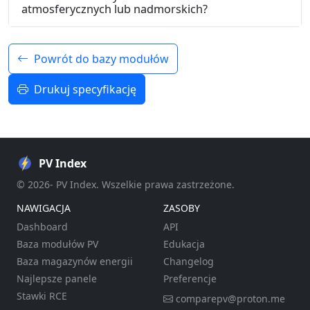
atmosferycznych lub nadmorskich?
Powrót do bazy modułów
Drukuj specyfikację
PV Index
© 2026- PV Index. Wszelkie prawa zastrzeżone.
NAWIGACJA
ZASOBY
Dashboard
API
Baza modułów PV
Edukacja
Baza magazynów energii
Changelog
Najlepsze panele
Preferencje
Stawki RCE
comparepv@proton.me