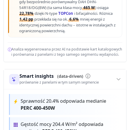
gdy bezpośrednio porównywalny DAH DHN-
54R18/DG(BW) (ta sama klasa mocy
465 W
) osiąga
22,78%
dzięki N-type
TOPCon
i bifacjalności. Różnica
1,42 pp
przekłada się na ok.
6,6%
mniej energii z
identycznej powierzchni dachu – istotne w instalacjach z
ograniczoną powierzchnią.
Analiza wygenerowana przez AI na podstawie kart katalogowych
i porównania z panelami z tego samego segmentu wydajności.
Smart insights
(data-driven)
porównanie z panelami w tym samym segmencie
Sprawność 20.4% odpowiada medianie
PERC 400-450W
Gęstość mocy 204.4 W/m² odpowiada