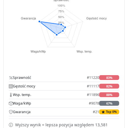
Sprawność
#11220
83%
Gęstość mocy
#11117
82%
Wsp. temp.
#11896
88%
Waga/kWp
#9078
67%
Gwarancja
#21
Top 0%
Wyższy wynik = lepsza pozycja względem 13,581