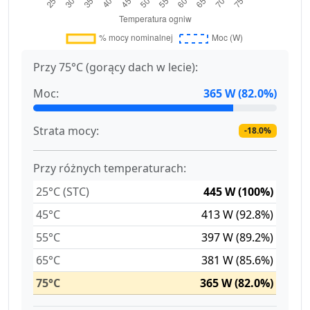
Przy 75°C (gorący dach w lecie):
Moc:
365 W (82.0%)
Strata mocy:
-18.0%
Przy różnych temperaturach:
25°C (STC)
445 W (100%)
45°C
413 W (92.8%)
55°C
397 W (89.2%)
65°C
381 W (85.6%)
75°C
365 W (82.0%)