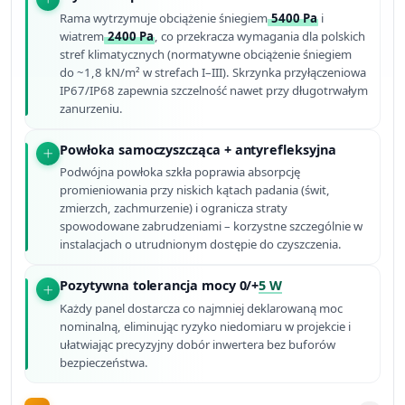
Rama wytrzymuje obciążenie śniegiem
5400 Pa
i
wiatrem
2400 Pa
, co przekracza wymagania dla polskich
stref klimatycznych (normatywne obciążenie śniegiem
do ~1,8 kN/m² w strefach I–III). Skrzynka przyłączeniowa
IP67/IP68 zapewnia szczelność nawet przy długotrwałym
zanurzeniu.
Powłoka samoczyszcząca + antyrefleksyjna
Podwójna powłoka szkła poprawia absorpcję
promieniowania przy niskich kątach padania (świt,
zmierzch, zachmurzenie) i ogranicza straty
spowodowane zabrudzeniami – korzystne szczególnie w
instalacjach o utrudnionym dostępie do czyszczenia.
Pozytywna tolerancja mocy 0/+
5 W
Każdy panel dostarcza co najmniej deklarowaną moc
nominalną, eliminując ryzyko niedomiaru w projekcie i
ułatwiając precyzyjny dobór inwertera bez buforów
bezpieczeństwa.