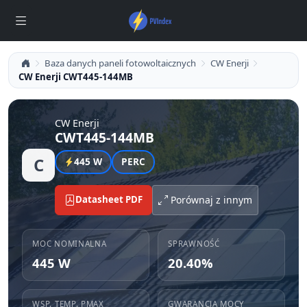
Baza danych paneli fotowoltaicznych
CW Enerji
CW Enerji CWT445-144MB
CW Enerji
CWT445-144MB
C
445 W
PERC
Datasheet PDF
Porównaj z innym
MOC NOMINALNA
SPRAWNOŚĆ
445 W
20.40%
WSP. TEMP. PMAX
GWARANCJA MOCY