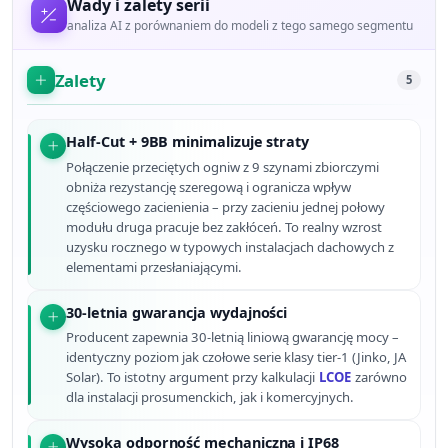
Wady i zalety serii
analiza AI z porównaniem do modeli z tego samego segmentu
Zalety
5
Half-Cut + 9BB minimalizuje straty
Połączenie przeciętych ogniw z 9 szynami zbiorczymi
obniża rezystancję szeregową i ogranicza wpływ
częściowego zacienienia – przy zacieniu jednej połowy
modułu druga pracuje bez zakłóceń. To realny wzrost
uzysku rocznego w typowych instalacjach dachowych z
elementami przesłaniającymi.
30-letnia gwarancja wydajności
Producent zapewnia 30-letnią liniową gwarancję mocy –
identyczny poziom jak czołowe serie klasy tier-1 (Jinko, JA
Solar). To istotny argument przy kalkulacji
LCOE
zarówno
dla instalacji prosumenckich, jak i komercyjnych.
Wysoka odporność mechaniczna i IP68