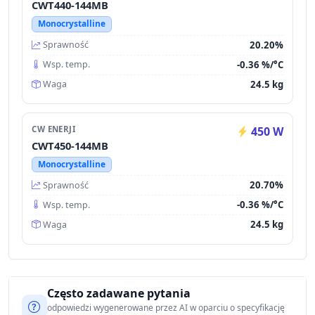
CWT440-144MB
Monocrystalline
20.20%
Sprawność
-0.36 %/°C
Wsp. temp.
24.5 kg
Waga
CW ENERJI
450 W
CWT450-144MB
Monocrystalline
20.70%
Sprawność
-0.36 %/°C
Wsp. temp.
24.5 kg
Waga
Często zadawane pytania
odpowiedzi wygenerowane przez AI w oparciu o specyfikację