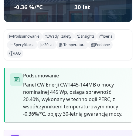
-0.36 %/°C
30 lat
Podsumowanie
Wady i zalety
Insights
Seria
Specyfikacja
30 lat
Temperatura
Podobne
FAQ
Podsumowanie
Panel CW Enerji CWT445-144MB o mocy
nominalnej 445 Wp, osiąga sprawność
20.40%, wykonany w technologii PERC, z
współczynnikiem temperaturowym mocy
-0.36%/°C, objęty 30-letnią gwarancją mocy.