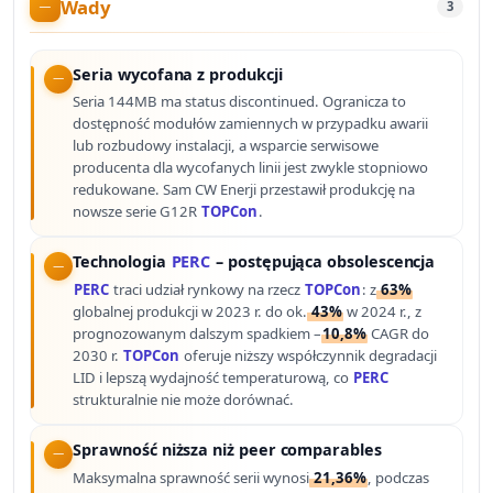
Wady
3
Seria wycofana z produkcji
Seria 144MB ma status discontinued. Ogranicza to
dostępność modułów zamiennych w przypadku awarii
lub rozbudowy instalacji, a wsparcie serwisowe
producenta dla wycofanych linii jest zwykle stopniowo
redukowane. Sam CW Enerji przestawił produkcję na
nowsze serie G12R
TOPCon
.
Technologia
PERC
– postępująca obsolescencja
PERC
traci udział rynkowy na rzecz
TOPCon
: z
63%
globalnej produkcji w 2023 r. do ok.
43%
w 2024 r., z
prognozowanym dalszym spadkiem –
10,8%
CAGR do
2030 r.
TOPCon
oferuje niższy współczynnik degradacji
LID i lepszą wydajność temperaturową, co
PERC
strukturalnie nie może dorównać.
Sprawność niższa niż peer comparables
Maksymalna sprawność serii wynosi
21,36%
, podczas