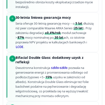
bezpośrednio obniża koszty eksploatacji (rzadsze mycie
instalacji).
30-letnia liniowa gwarancja mocy
Seria oferuje 30-letnią gwarancję mocy – o
5 lat
dłuższą
niż peer comparable Waaree ARKA Series (
25 lat
). Przy
założeniu degradacji
≤0,4%/rok
moduł zachowuje
>
87%
mocy nominalnej po
30 lat
ach, co istotnie
poprawia NPV projektu w kalkulacjach bankowych i
LCOE
.
Bifacial Double Glass: dodatkowy uzysk z
refleksji
Dwustronna konstrukcja
szkło-szkło
pozwala na
generowanie energii z promieniowania odbitego od
podłoża (typowo +5–
15%
uzysku w zależności od
albedo). Konstrukcja Double Glass eliminuje też folie
backsheet podatne na pęcherzowanie i degradację
wilgotnościową, co przekłada się na wyższą trwałość
mechaniczną przy montażu odkrytym.