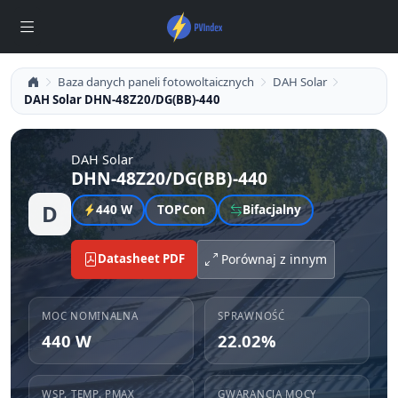
Baza danych paneli fotowoltaicznych
DAH Solar
DAH Solar DHN-48Z20/DG(BB)-440
DAH Solar
DHN-48Z20/DG(BB)-440
D
440 W
TOPCon
Bifacjalny
Datasheet PDF
Porównaj z innym
MOC NOMINALNA
SPRAWNOŚĆ
440 W
22.02%
WSP. TEMP. PMAX
GWARANCJA MOCY