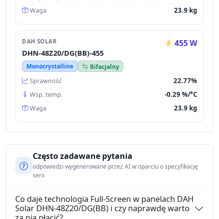
23.9 kg
Waga
DAH SOLAR
455 W
DHN-48Z20/DG(BB)-455
Monocrystalline
Bifacjalny
22.77%
Sprawność
-0.29 %/°C
Wsp. temp.
23.9 kg
Waga
Często zadawane pytania
odpowiedzi wygenerowane przez AI w oparciu o specyfikację
serii
Co daje technologia Full-Screen w panelach DAH
Solar DHN-48Z20/DG(BB) i czy naprawdę warto
za nią płacić?