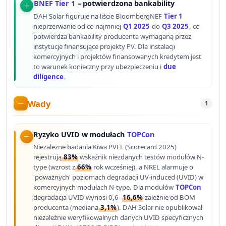
BNEF Tier 1
– potwierdzona bankability
DAH Solar figuruje na liście BloombergNEF
Tier 1
nieprzerwanie od co najmniej
Q1 2025
do
Q3 2025
, co
potwierdza bankability producenta wymaganą przez
instytucje finansujące projekty PV. Dla instalacji
komercyjnych i projektów finansowanych kredytem jest
to warunek konieczny przy ubezpieczeniu i
due
diligence
.
Wady
1
Ryzyko UVID w modułach
TOPCon
Niezależne badania Kiwa PVEL (Scorecard 2025)
rejestrują
83%
wskaźnik niezdanych testów modułów N-
type (wzrost z
66%
rok wcześniej), a NREL alarmuje o
'poważnych' poziomach degradacji UV-induced (UVID) w
komercyjnych modułach N-type. Dla modułów
TOPCon
degradacja UVID wynosi 0,6–
16,6%
zależnie od BOM
producenta (mediana
3,1%
). DAH Solar nie opublikował
niezależnie weryfikowalnych danych UVID specyficznych