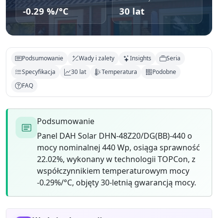
-0.29 %/°C
30 lat
Podsumowanie
Wady i zalety
Insights
Seria
Specyfikacja
30 lat
Temperatura
Podobne
FAQ
Podsumowanie
Panel DAH Solar DHN-48Z20/DG(BB)-440 o
mocy nominalnej 440 Wp, osiąga sprawność
22.02%, wykonany w technologii TOPCon, z
współczynnikiem temperaturowym mocy
-0.29%/°C, objęty 30-letnią gwarancją mocy.