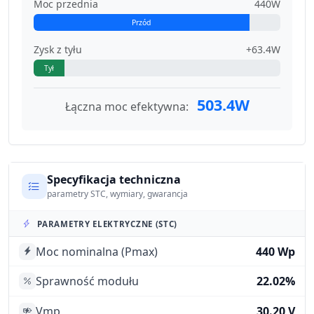
Moc przednia
440W
Przód
Zysk z tyłu
+63.4W
Tył
503.4W
Łączna moc efektywna:
Specyfikacja techniczna
parametry STC, wymiary, gwarancja
PARAMETRY ELEKTRYCZNE (STC)
Moc nominalna (Pmax)
440 Wp
Sprawność modułu
22.02%
Vmp
30.20 V