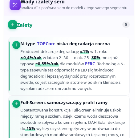
Wady i zalety serii
analiza AI z porównaniem do modeli z tego samego segmentu
Zalety
5
N-type
TOPCon
: niska degradacja roczna
Producent deklaruje degradację
≤1%
w 1. roku i
≤0,4%/rok
w latach 2–30 – to ok. 25–
30%
mniej niż
typowe
~0,55%/rok
dla modułów
PERC
. Technologia N-
type zapewnia też odporność na LID (light-induced
degradation) i lepszą wydajność przy rozproszonym
świetle, co jest szczególnie istotne w polskim klimacie z
wysokim udziałem dni zachmurzonych.
Full-Screen: samoczyszczący profil ramy
Opatentowana konstrukcja Full-Screen eliminuje uskok
między ramą a szkłem, dzięki czemu woda deszczowa
swobodnie spływa z kurzem i pyłem. DAH Solar deklaruje
do
15%
wyższy uzysk energetyczny w porównaniu do
standardowych modułów ramkowych tej samej mocy, co