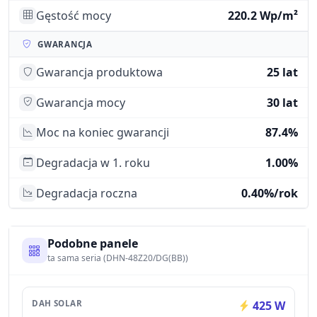
Gęstość mocy
220.2 Wp/m²
GWARANCJA
Gwarancja produktowa
25 lat
Gwarancja mocy
30 lat
Moc na koniec gwarancji
87.4%
Degradacja w 1. roku
1.00%
Degradacja roczna
0.40%/rok
Podobne panele
ta sama seria (DHN-48Z20/DG(BB))
DAH SOLAR
425 W