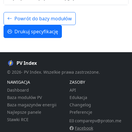
Powrót do bazy modułów
Drukuj specyfikację
PV Index
© 2026- PV Index. Wszelkie prawa zastrzeżone.
NAWIGACJA
ZASOBY
Dashboard
API
Baza modułów PV
Edukacja
Baza magazynów energii
Changelog
Najlepsze panele
Preferencje
Stawki RCE
comparepv@proton.me
Facebook