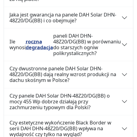
Jaka jest gwarancja na panele DAH Solar DHN-
48Z20/DG(BB) i co obejmuje?
paneli DAH DHN-
Ile
roczna
48Z20/DG(BB) w porównaniu
wynosi
degradacja
do starszych ogniw
polikrystalicznych?
Czy dwustronne panele DAH Solar DHN-
48Z20/DG(BB) dają realny wzrost produkcji na
dachu skośnym w Polsce?
Czy panele DAH Solar DHN-48Z20/DG(BB) o
mocy 455 Wp dobrze działają przy
zachmurzeniu typowym dla Polski?
Czy estetyczne wykończenie Black Border w
serii DAH DHN-48Z20/DG(BB) wpływa na
wydajność czy tylko na wygląd?