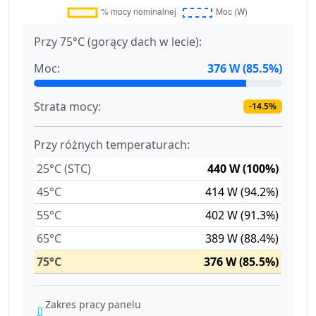
Przy 75°C (gorący dach w lecie):
Moc:
376 W (85.5%)
Strata mocy:
-14.5%
Przy różnych temperaturach:
25°C (STC)
440 W (100%)
45°C
414 W (94.2%)
55°C
402 W (91.3%)
65°C
389 W (88.4%)
75°C
376 W (85.5%)
Zakres pracy panelu