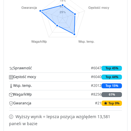
Sprawność
#6047
Top 45%
Gęstość mocy
#6040
Top 44%
Wsp. temp.
#2012
Top 15%
Waga/kWp
#8256
61%
Gwarancja
#21
Top 0%
Wyższy wynik = lepsza pozycja względem 13,581
paneli w bazie