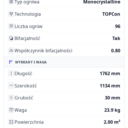
Typ ogniwa
Monocrystalline
Technologia
TOPCon
Liczba ogniw
96
Bifacjalność
Tak
Współczynnik bifacjalności
0.80
WYMIARY I WAGA
Długość
1762 mm
Szerokość
1134 mm
Grubość
30 mm
Waga
23.9 kg
Powierzchnia
2.00 m²