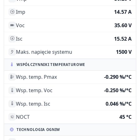
Imp
14.57 A
Voc
35.60 V
Isc
15.52 A
Maks. napięcie systemu
1500 V
WSPÓŁCZYNNIKI TEMPERATUROWE
Wsp. temp. Pmax
-0.290 %/°C
Wsp. temp. Voc
-0.250 %/°C
Wsp. temp. Isc
0.046 %/°C
NOCT
45 °C
TECHNOLOGIA OGNIW