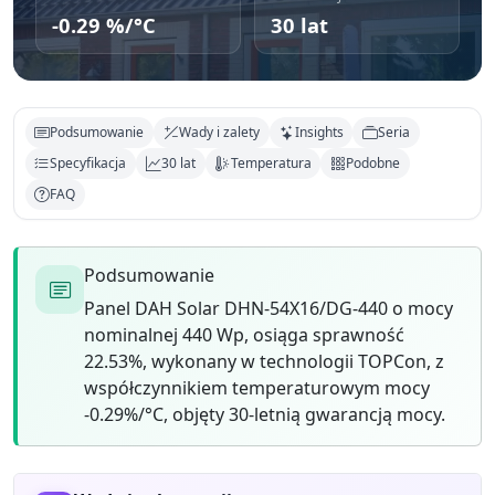
-0.29 %/°C
30 lat
Podsumowanie
Wady i zalety
Insights
Seria
Specyfikacja
30 lat
Temperatura
Podobne
FAQ
Podsumowanie
Panel DAH Solar DHN-54X16/DG-440 o mocy
nominalnej 440 Wp, osiąga sprawność
22.53%, wykonany w technologii TOPCon, z
współczynnikiem temperaturowym mocy
-0.29%/°C, objęty 30-letnią gwarancją mocy.