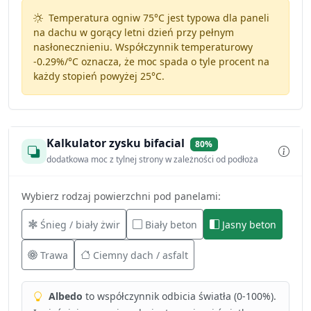
Temperatura ogniw 75°C jest typowa dla paneli
na dachu w gorący letni dzień przy pełnym
nasłonecznieniu. Współczynnik temperaturowy
-0.29%/°C
oznacza, że moc spada o tyle procent na
każdy stopień powyżej 25°C.
Kalkulator zysku bifacial
80%
dodatkowa moc z tylnej strony w zależności od podłoża
Wybierz rodzaj powierzchni pod panelami:
Śnieg / biały żwir
Biały beton
Jasny beton
Trawa
Ciemny dach / asfalt
Albedo
to współczynnik odbicia światła (0-100%).