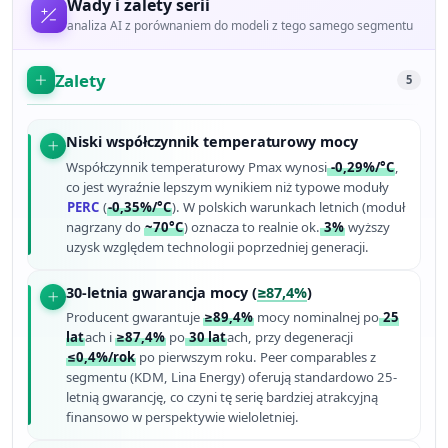
Wady i zalety serii
analiza AI z porównaniem do modeli z tego samego segmentu
Zalety
5
Niski współczynnik temperaturowy mocy
Współczynnik temperaturowy Pmax wynosi
-0,29%/°C
,
co jest wyraźnie lepszym wynikiem niż typowe moduły
PERC
(
-0,35%/°C
). W polskich warunkach letnich (moduł
nagrzany do
~70°C
) oznacza to realnie ok.
3%
wyższy
uzysk względem technologii poprzedniej generacji.
30-letnia gwarancja mocy (
≥87,4%
)
Producent gwarantuje
≥89,4%
mocy nominalnej po
25
lat
ach i
≥87,4%
po
30 lat
ach, przy degeneracji
≤0,4%/rok
po pierwszym roku. Peer comparables z
segmentu (KDM, Lina Energy) oferują standardowo 25-
letnią gwarancję, co czyni tę serię bardziej atrakcyjną
finansowo w perspektywie wieloletniej.