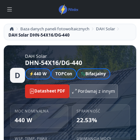
Baza danych paneli fotowoltaicznych
DAH Solar
DAH Solar DHN-54X16/DG-440
DAH Solar
DHN-54X16/DG-440
D
440 W
TOPCon
Bifacjalny
Datasheet PDF
Porównaj z innym
MOC NOMINALNA
SPRAWNOŚĆ
440 W
22.53%
WSP. TEMP. PMAX
GWARANCJA MOCY