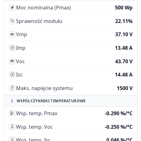
Moc nominalna (Pmax)
500 Wp
Sprawność modułu
22.11%
Vmp
37.10 V
Imp
13.48 A
Voc
43.70 V
Isc
14.48 A
Maks. napięcie systemu
1500 V
WSPÓŁCZYNNIKI TEMPERATUROWE
Wsp. temp. Pmax
-0.290 %/°C
Wsp. temp. Voc
-0.250 %/°C
Wsp. temp. Isc
0.046 %/°C