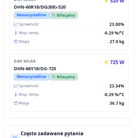
520 W
DHN-60R18/DG(BB)-520
Monocrystalline
Bifacjalny
23.00%
Sprawność
-0.29 %/°C
Wsp. temp.
27.0 kg
Waga
DAH SOLAR
725 W
DHN-66Y18/DG-725
Monocrystalline
Bifacjalny
23.34%
Sprawność
-0.29 %/°C
Wsp. temp.
36.7 kg
Waga
Często zadawane pytania