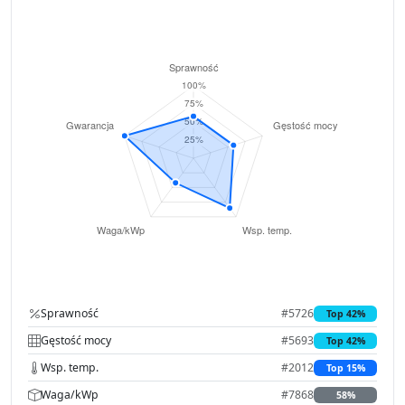
Sprawność
#5726
Top 42%
Gęstość mocy
#5693
Top 42%
Wsp. temp.
#2012
Top 15%
Waga/kWp
#7868
58%