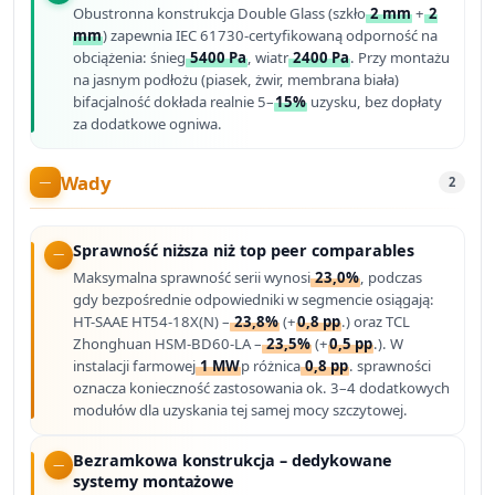
Obustronna konstrukcja Double Glass (szkło
2 mm
+
2
mm
) zapewnia IEC 61730-certyfikowaną odporność na
obciążenia: śnieg
5400 Pa
, wiatr
2400 Pa
. Przy montażu
na jasnym podłożu (piasek, żwir, membrana biała)
bifacjalność dokłada realnie 5–
15%
uzysku, bez dopłaty
za dodatkowe ogniwa.
Wady
2
Sprawność niższa niż top peer comparables
Maksymalna sprawność serii wynosi
23,0%
, podczas
gdy bezpośrednie odpowiedniki w segmencie osiągają:
HT-SAAE HT54-18X(N) –
23,8%
(+
0,8 pp
.) oraz TCL
Zhonghuan HSM-BD60-LA –
23,5%
(+
0,5 pp
.). W
instalacji farmowej
1 MW
p różnica
0,8 pp
. sprawności
oznacza konieczność zastosowania ok. 3–4 dodatkowych
modułów dla uzyskania tej samej mocy szczytowej.
Bezramkowa konstrukcja – dedykowane
systemy montażowe