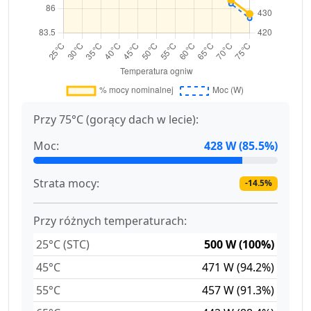
Przy 75°C (gorący dach w lecie):
Moc:
428 W (85.5%)
Strata mocy:
-14.5%
Przy różnych temperaturach:
25°C (STC)
500 W (100%)
45°C
471 W (94.2%)
55°C
457 W (91.3%)