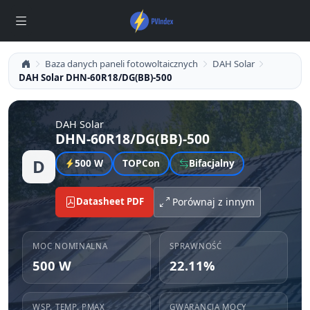
Baza danych paneli fotowoltaicznych
DAH Solar
DAH Solar DHN-60R18/DG(BB)-500
DAH Solar
DHN-60R18/DG(BB)-500
D
500 W
TOPCon
Bifacjalny
Datasheet PDF
Porównaj z innym
MOC NOMINALNA
SPRAWNOŚĆ
500 W
22.11%
WSP. TEMP. PMAX
GWARANCJA MOCY