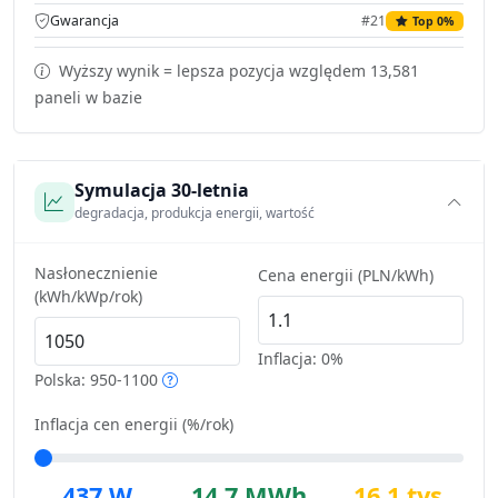
Gwarancja
#21
Top 0%
Wyższy wynik = lepsza pozycja względem 13,581
paneli w bazie
Symulacja 30-letnia
degradacja, produkcja energii, wartość
Nasłonecznienie
Cena energii (PLN/kWh)
(kWh/kWp/rok)
Inflacja:
0%
Polska: 950-1100
Inflacja cen energii (%/rok)
437 W
14.7 MWh
16.1 tys.