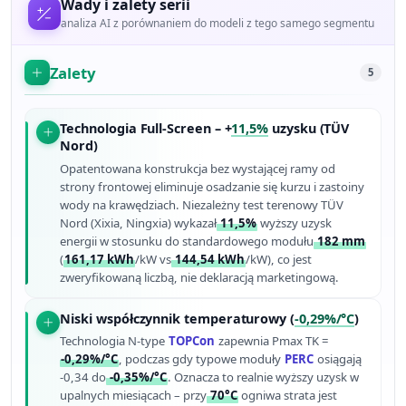
Wady i zalety serii
analiza AI z porównaniem do modeli z tego samego segmentu
Zalety
5
Technologia Full-Screen – +
11,5%
uzysku (TÜV
Nord)
Opatentowana konstrukcja bez wystającej ramy od
strony frontowej eliminuje osadzanie się kurzu i zastoiny
wody na krawędziach. Niezależny test terenowy TÜV
Nord (Xixia, Ningxia) wykazał
11,5%
wyższy uzysk
energii w stosunku do standardowego modułu
182 mm
(
161,17 kWh
/kW vs
144,54 kWh
/kW), co jest
zweryfikowaną liczbą, nie deklaracją marketingową.
Niski współczynnik temperaturowy (
-0,29%/°C
)
Technologia N-type
TOPCon
zapewnia Pmax TK =
-0,29%/°C
, podczas gdy typowe moduły
PERC
osiągają
-0,34 do
-0,35%/°C
. Oznacza to realnie wyższy uzysk w
upalnych miesiącach – przy
70°C
ogniwa strata jest