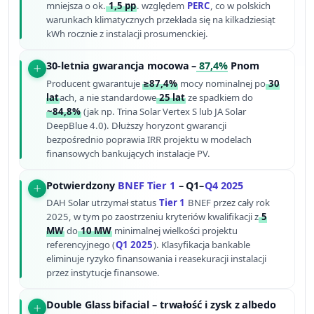
mniejsza o ok.
1,5 pp
. względem
PERC
, co w polskich
warunkach klimatycznych przekłada się na kilkadziesiąt
kWh rocznie z instalacji prosumenckiej.
30-letnia gwarancja mocowa –
87,4%
Pnom
Producent gwarantuje
≥87,4%
mocy nominalnej po
30
lat
ach, a nie standardowe
25 lat
ze spadkiem do
~84,8%
(jak np. Trina Solar Vertex S lub JA Solar
DeepBlue 4.0). Dłuższy horyzont gwarancji
bezpośrednio poprawia IRR projektu w modelach
finansowych bankujących instalacje PV.
Potwierdzony
BNEF Tier 1
– Q1–
Q4 2025
DAH Solar utrzymał status
Tier 1
BNEF przez cały rok
2025, w tym po zaostrzeniu kryteriów kwalifikacji z
5
MW
do
10 MW
minimalnej wielkości projektu
referencyjnego (
Q1 2025
). Klasyfikacja bankable
eliminuje ryzyko finansowania i reasekuracji instalacji
przez instytucje finansowe.
Double Glass bifacial – trwałość i zysk z albedo