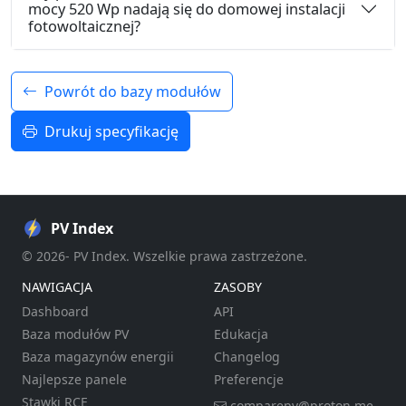
mocy 520 Wp nadają się do domowej instalacji
fotowoltaicznej?
Powrót do bazy modułów
Drukuj specyfikację
PV Index
© 2026- PV Index. Wszelkie prawa zastrzeżone.
NAWIGACJA
ZASOBY
Dashboard
API
Baza modułów PV
Edukacja
Baza magazynów energii
Changelog
Najlepsze panele
Preferencje
Stawki RCE
comparepv@proton.me