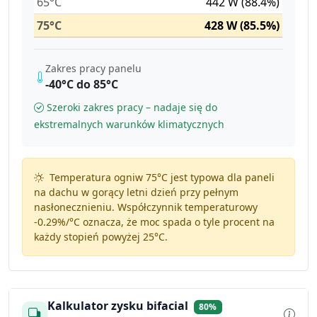
65°C
442 W (88.4%)
75°C
428 W (85.5%)
Zakres pracy panelu
-40°C do 85°C
Szeroki zakres pracy – nadaje się do
ekstremalnych warunków klimatycznych
Temperatura ogniw 75°C jest typowa dla paneli
na dachu w gorący letni dzień przy pełnym
nasłonecznieniu. Współczynnik temperaturowy
-0.29%/°C
oznacza, że moc spada o tyle procent na
każdy stopień powyżej 25°C.
Kalkulator zysku bifacial
80%