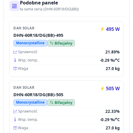
Podobne panele
ta sama seria (DHN-60R18/DG(BB))
DAH SOLAR
495 W
DHN-60R18/DG(BB)-495
Monocrystalline
Bifacjalny
21.89%
Sprawność
-0.29 %/°C
Wsp. temp.
27.0 kg
Waga
DAH SOLAR
505 W
DHN-60R18/DG(BB)-505
Monocrystalline
Bifacjalny
22.33%
Sprawność
-0.29 %/°C
Wsp. temp.
27.0 kg
Waga