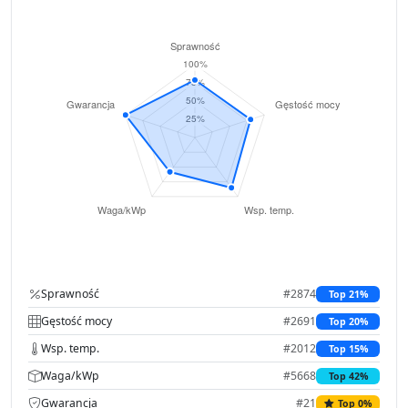
Sprawność
#2874
Top 21%
Gęstość mocy
#2691
Top 20%
Wsp. temp.
#2012
Top 15%
Waga/kWp
#5668
Top 42%
Gwarancja
#21
Top 0%