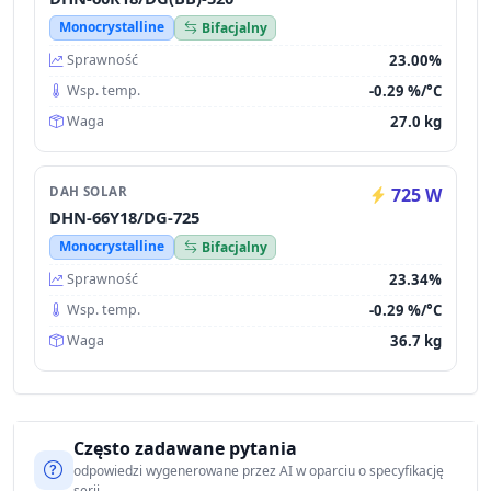
Monocrystalline
Bifacjalny
23.00%
Sprawność
-0.29 %/°C
Wsp. temp.
27.0 kg
Waga
DAH SOLAR
725 W
DHN-66Y18/DG-725
Monocrystalline
Bifacjalny
23.34%
Sprawność
-0.29 %/°C
Wsp. temp.
36.7 kg
Waga
Często zadawane pytania
odpowiedzi wygenerowane przez AI w oparciu o specyfikację
serii