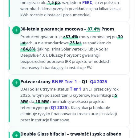
mniejsza o ok.
1,5 pp
. względem
PERC
, co w polskich
warunkach klimatycznych przekłada się na kilkadziesiąt
kWh rocznie z instalacji prosumenckiej.
30-letnia gwarancja mocowa –
87,4%
Pnom
Producent gwarantuje
≥87,4%
mocy nominalnej po
30
lat
ach, a nie standardowe
25 lat
ze spadkiem do
~84,8%
(jak np. Trina Solar Vertex S lub JA Solar
DeepBlue 4.0). Dłuższy horyzont gwarancji
bezpośrednio poprawia IRR projektu w modelach
finansowych bankujących instalacje PV.
Potwierdzony
BNEF Tier 1
– Q1–
Q4 2025
DAH Solar utrzymał status
Tier 1
BNEF przez cały rok
2025, w tym po zaostrzeniu kryteriów kwalifikacji z
5
MW
do
10 MW
minimalnej wielkości projektu
referencyjnego (
Q1 2025
). Klasyfikacja bankable
eliminuje ryzyko finansowania i reasekuracji instalacji
przez instytucje finansowe.
Double Glass bifacial – trwałość i zysk z albedo