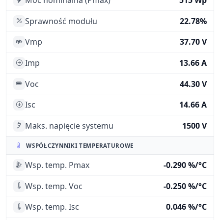
Moc nominalna (Pmax)
515 Wp
Sprawność modułu
22.78%
Vmp
37.70 V
Imp
13.66 A
Voc
44.30 V
Isc
14.66 A
Maks. napięcie systemu
1500 V
WSPÓŁCZYNNIKI TEMPERATUROWE
Wsp. temp. Pmax
-0.290 %/°C
Wsp. temp. Voc
-0.250 %/°C
Wsp. temp. Isc
0.046 %/°C