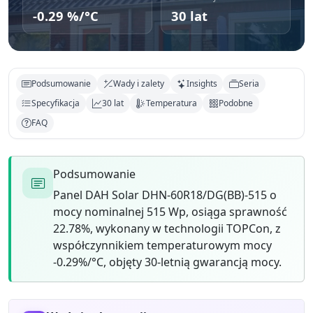
-0.29 %/°C
30 lat
Podsumowanie
Wady i zalety
Insights
Seria
Specyfikacja
30 lat
Temperatura
Podobne
FAQ
Podsumowanie
Panel DAH Solar DHN-60R18/DG(BB)-515 o
mocy nominalnej 515 Wp, osiąga sprawność
22.78%, wykonany w technologii TOPCon, z
współczynnikiem temperaturowym mocy
-0.29%/°C, objęty 30-letnią gwarancją mocy.