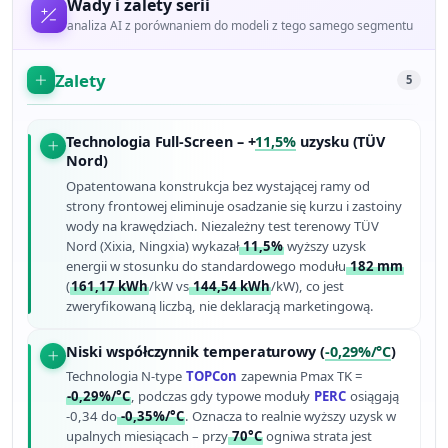
Wady i zalety serii
analiza AI z porównaniem do modeli z tego samego segmentu
Zalety
5
Technologia Full-Screen – +
11,5%
uzysku (TÜV
Nord)
Opatentowana konstrukcja bez wystającej ramy od
strony frontowej eliminuje osadzanie się kurzu i zastoiny
wody na krawędziach. Niezależny test terenowy TÜV
Nord (Xixia, Ningxia) wykazał
11,5%
wyższy uzysk
energii w stosunku do standardowego modułu
182 mm
(
161,17 kWh
/kW vs
144,54 kWh
/kW), co jest
zweryfikowaną liczbą, nie deklaracją marketingową.
Niski współczynnik temperaturowy (
-0,29%/°C
)
Technologia N-type
TOPCon
zapewnia Pmax TK =
-0,29%/°C
, podczas gdy typowe moduły
PERC
osiągają
-0,34 do
-0,35%/°C
. Oznacza to realnie wyższy uzysk w
upalnych miesiącach – przy
70°C
ogniwa strata jest