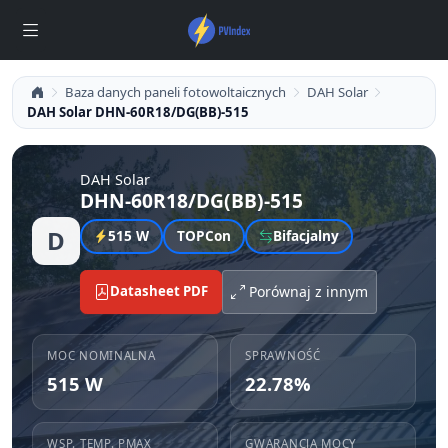
Baza danych paneli fotowoltaicznych
DAH Solar
DAH Solar DHN-60R18/DG(BB)-515
DAH Solar
DHN-60R18/DG(BB)-515
D
515 W
TOPCon
Bifacjalny
Datasheet PDF
Porównaj z innym
MOC NOMINALNA
SPRAWNOŚĆ
515 W
22.78%
WSP. TEMP. PMAX
GWARANCJA MOCY