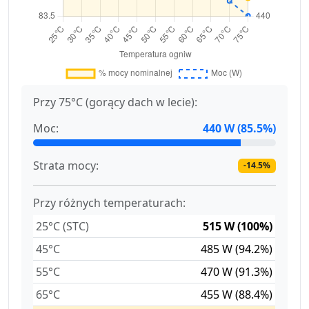
Przy 75°C (gorący dach w lecie):
Moc:
440 W (85.5%)
Strata mocy:
-14.5%
Przy różnych temperaturach:
25°C (STC)
515 W (100%)
45°C
485 W (94.2%)
55°C
470 W (91.3%)
65°C
455 W (88.4%)