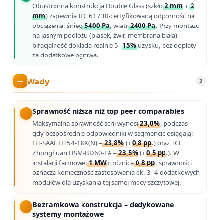
Obustronna konstrukcja Double Glass (szkło
2 mm
+
2
mm
) zapewnia IEC 61730-certyfikowaną odporność na
obciążenia: śnieg
5400 Pa
, wiatr
2400 Pa
. Przy montażu
na jasnym podłożu (piasek, żwir, membrana biała)
bifacjalność dokłada realnie 5–
15%
uzysku, bez dopłaty
za dodatkowe ogniwa.
Wady
2
Sprawność niższa niż top peer comparables
Maksymalna sprawność serii wynosi
23,0%
, podczas
gdy bezpośrednie odpowiedniki w segmencie osiągają:
HT-SAAE HT54-18X(N) –
23,8%
(+
0,8 pp
.) oraz TCL
Zhonghuan HSM-BD60-LA –
23,5%
(+
0,5 pp
.). W
instalacji farmowej
1 MW
p różnica
0,8 pp
. sprawności
oznacza konieczność zastosowania ok. 3–4 dodatkowych
modułów dla uzyskania tej samej mocy szczytowej.
Bezramkowa konstrukcja – dedykowane
systemy montażowe