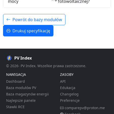
mocy
fotowoltaicznej?
Powrót do bazy modułów
Drukuj specyfikację
PV Index
© 2026- PV Index. Wszelkie prawa zastrzeżone.
NAWIGACJA
ZASOBY
Dashboard
API
Baza modułów PV
Edukacja
Baza magazynów energii
Changelog
Najlepsze panele
Preferencje
Stawki RCE
comparepv@proton.me