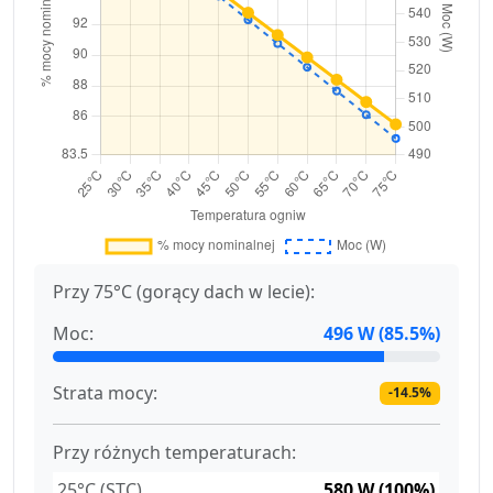
Przy 75°C (gorący dach w lecie):
Moc:
496 W (85.5%)
Strata mocy:
-14.5%
Przy różnych temperaturach:
25°C (STC)
580 W (100%)