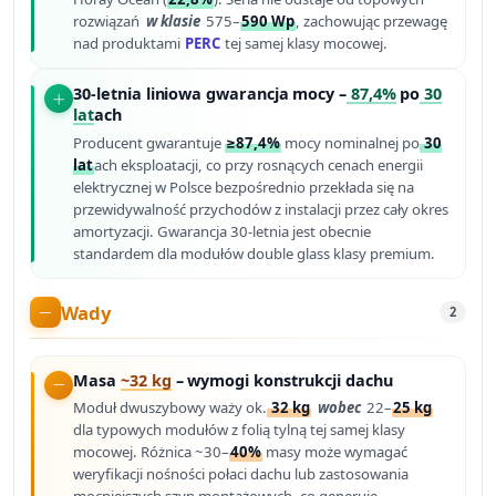
rozwiązań
w klasie
575–
590 Wp
, zachowując przewagę
nad produktami
PERC
tej samej klasy mocowej.
30-letnia liniowa gwarancja mocy –
87,4%
po
30
lat
ach
Producent gwarantuje
≥87,4%
mocy nominalnej po
30
lat
ach eksploatacji, co przy rosnących cenach energii
elektrycznej w Polsce bezpośrednio przekłada się na
przewidywalność przychodów z instalacji przez cały okres
amortyzacji. Gwarancja 30-letnia jest obecnie
standardem dla modułów double glass klasy premium.
Wady
2
Masa
~32 kg
– wymogi konstrukcji dachu
Moduł dwuszybowy waży ok.
32 kg
wobec
22–
25 kg
dla typowych modułów z folią tylną tej samej klasy
mocowej. Różnica ~30–
40%
masy może wymagać
weryfikacji nośności połaci dachu lub zastosowania