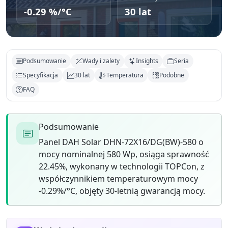
-0.29 %/°C
30 lat
Podsumowanie
Wady i zalety
Insights
Seria
Specyfikacja
30 lat
Temperatura
Podobne
FAQ
Podsumowanie
Panel DAH Solar DHN-72X16/DG(BW)-580 o
mocy nominalnej 580 Wp, osiąga sprawność
22.45%, wykonany w technologii TOPCon, z
współczynnikiem temperaturowym mocy
-0.29%/°C, objęty 30-letnią gwarancją mocy.