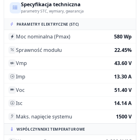
Specyfikacja techniczna
parametry STC, wymiary, gwarancja
PARAMETRY ELEKTRYCZNE (STC)
Moc nominalna (Pmax)
580 Wp
Sprawność modułu
22.45%
Vmp
43.60 V
Imp
13.30 A
Voc
51.40 V
Isc
14.14 A
Maks. napięcie systemu
1500 V
WSPÓŁCZYNNIKI TEMPERATUROWE