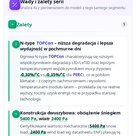
Wady i zalety serii
analiza AI z porównaniem do modeli z tego samego segmentu
Zalety
5
N-type
TOPCon
– niższa degradacja i lepsza
wydajność w pochmurne dni
Ogniwa N-type
TOPCon
charakteryzują się niższym
współczynnikiem degradacji LID/LeTID oraz lepszym
temperaturowym współczynnikiem mocy (typowo
-0,30%/°C
vs
-0,35%/°C
dla
PERC
), co w polskim
klimacie – z częstym zachmurzeniem i wysokimi
temperaturami modułu latem – przekłada się na realnie
wyższy roczny uzysk energii niż w przypadku starszej
technologii.
Konstrukcja dwuszybowa: obciążenie śniegiem
5400 Pa
, wiatr
2400 Pa
Certyfikowane wartości mechaniczne (
5400 Pa
snow
load,
2400 Pa
wind load wg datasheetu ENF) plasują tę