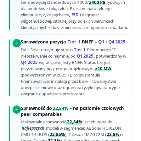
serię powyżej standardowych 4000/
2400 Pa
typowych
dla modułów z folią tylną. Brak laminatu tylnego
eliminuje ryzyko pęcherzy,
PID
i degradacji
wilgotnościowej, istotnej przy polskich warunkach
klimatycznych z dużą zmiennością temperatur i opadami.
Sprawdzona pozycja
Tier 1
BNEF – Q1 i
Q4 2025
DAH Solar utrzymuje status
Tier 1
BloombergNEF
nieprzerwanie co najmniej od
Q1 2025
, potwierdzony w
Q4 2025
wg oficjalnej listy BNEF. Status ten jest
przyznawany przy progu projektowym
≥10 MW
(podwyższonym w 2025 r.), co gwarantuje
finansowalność instalacji przez banki i towarzystwa
ubezpieczeniowe oraz ogranicza ryzyko gwarancyjne
związane z upadłością producenta.
Sprawność do
22,84%
– na poziomie czołowych
peer comparables
Maksymalna sprawność
22,84%
jest zbliżona do
najlepszych
modeli w segmencie: AE Solar HORIZON
CMD-144BDS (
22,86%
), Talesun TM7G72M (
22,8%
) i
Horay Ocean (
22,8%
). Seria nie odstaje od topowych