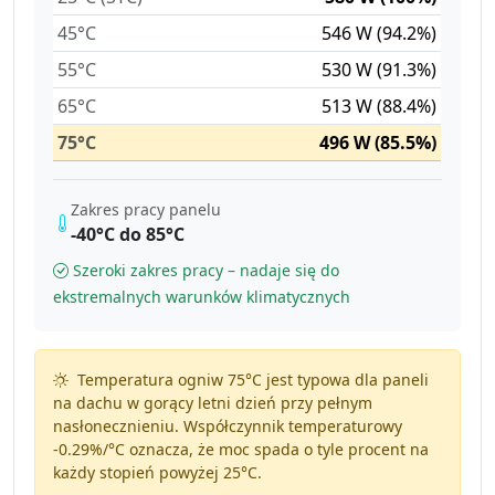
45°C
546 W (94.2%)
55°C
530 W (91.3%)
65°C
513 W (88.4%)
75°C
496 W (85.5%)
Zakres pracy panelu
-40°C do 85°C
Szeroki zakres pracy – nadaje się do
ekstremalnych warunków klimatycznych
Temperatura ogniw 75°C jest typowa dla paneli
na dachu w gorący letni dzień przy pełnym
nasłonecznieniu. Współczynnik temperaturowy
-0.29%/°C
oznacza, że moc spada o tyle procent na
każdy stopień powyżej 25°C.