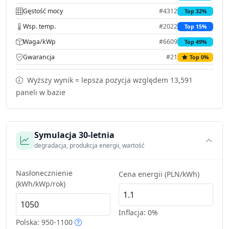
Gęstość mocy
#4312
Top 32%
Wsp. temp.
#2022
Top 15%
Waga/kWp
#6609
Top 49%
Gwarancja
#21
Top 0%
Wyższy wynik = lepsza pozycja względem 13,591
paneli w bazie
Symulacja 30-letnia
degradacja, produkcja energii, wartość
Nasłonecznienie
Cena energii (PLN/kWh)
(kWh/kWp/rok)
Inflacja:
0%
Polska: 950-1100