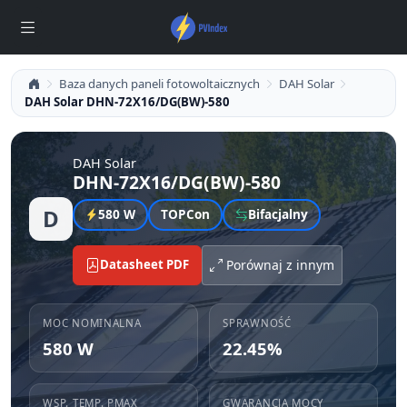
Baza danych paneli fotowoltaicznych
DAH Solar
DAH Solar DHN-72X16/DG(BW)-580
DAH Solar
DHN-72X16/DG(BW)-580
D
580 W
TOPCon
Bifacjalny
Datasheet PDF
Porównaj z innym
MOC NOMINALNA
SPRAWNOŚĆ
580 W
22.45%
WSP. TEMP. PMAX
GWARANCJA MOCY