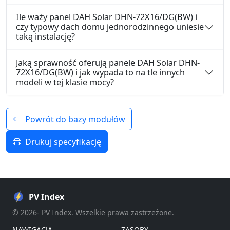
Ile waży panel DAH Solar DHN-72X16/DG(BW) i
czy typowy dach domu jednorodzinnego uniesie
taką instalację?
Jaką sprawność oferują panele DAH Solar DHN-
72X16/DG(BW) i jak wypada to na tle innych
modeli w tej klasie mocy?
Powrót do bazy modułów
Drukuj specyfikację
PV Index
© 2026- PV Index. Wszelkie prawa zastrzeżone.
NAWIGACJA
ZASOBY