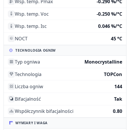
Wsp. temp. Pmax
-0.290 %/°C
Wsp. temp. Voc
-0.250 %/°C
Wsp. temp. Isc
0.046 %/°C
NOCT
45 °C
TECHNOLOGIA OGNIW
Typ ogniwa
Monocrystalline
Technologia
TOPCon
Liczba ogniw
144
Bifacjalność
Tak
Współczynnik bifacjalności
0.80
WYMIARY I WAGA