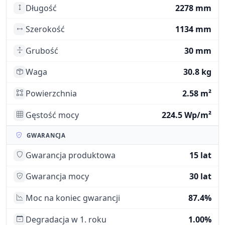
Długość
2278 mm
Szerokość
1134 mm
Grubość
30 mm
Waga
30.8 kg
Powierzchnia
2.58 m²
Gęstość mocy
224.5 Wp/m²
GWARANCJA
Gwarancja produktowa
15 lat
Gwarancja mocy
30 lat
Moc na koniec gwarancji
87.4%
Degradacja w 1. roku
1.00%