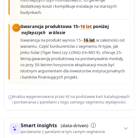
mocniejszych szyn montażowych, co generuje
dodatkowy koszt i komplikuje instalacje na starszych
budynkach.
Gwarancja produktowa 15–
16 lat
poniżej
najlepszych
w klasie
Gwarancja na produkt wynosi 15–
16 lat
w zależności od
wariantu. Część konkurentów z segmentu N-type, jak
Jinko Solar (Tiger Neo) czy LONGi (Hi-MO 9), oferuje 25-
letnią gwarancję produktową na porównywalne moduły,
co przy 30-letnim horyzoncie eksploatacji może być
istotnym argumentem dla inwestorów instytucjonalnych
i banków finansujących projekt.
Analiza wygenerowana przez AI na podstawie kart katalogowych
i porównania z panelami z tego samego segmentu wydajności.
Smart insights
(data-driven)
porównanie z panelami w tym samym segmencie