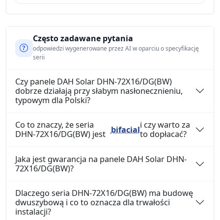
Często zadawane pytania
odpowiedzi wygenerowane przez AI w oparciu o specyfikację
serii
Czy panele DAH Solar DHN-72X16/DG(BW)
dobrze działają przy słabym nasłonecznieniu,
typowym dla Polski?
Co to znaczy, że seria
i czy warto za
bifacial
DHN-72X16/DG(BW) jest
to dopłacać?
Jaka jest gwarancja na panele DAH Solar DHN-
72X16/DG(BW)?
Dlaczego seria DHN-72X16/DG(BW) ma budowę
dwuszybową i co to oznacza dla trwałości
instalacji?