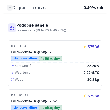
Degradacja roczna
0.40%/rok
Podobne panele
ta sama seria (DHN-72X16/DG(BW))
DAH SOLAR
575 W
DHN-72X16/DG(BW)-575
Monocrystalline
Bifacjalny
22.26%
Sprawność
-0.29 %/°C
Wsp. temp.
30.8 kg
Waga
DAH SOLAR
575 W
DHN-72X16/DG(BW)-575W
Monocrystalline
Bifacjalny