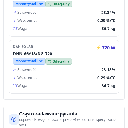
Monocrystalline
Bifacjalny
23.34%
Sprawność
-0.29 %/°C
Wsp. temp.
36.7 kg
Waga
DAH SOLAR
720 W
DHN-66Y18/DG-720
Monocrystalline
Bifacjalny
23.18%
Sprawność
-0.29 %/°C
Wsp. temp.
36.7 kg
Waga
Często zadawane pytania
odpowiedzi wygenerowane przez AI w oparciu o specyfikację
serii