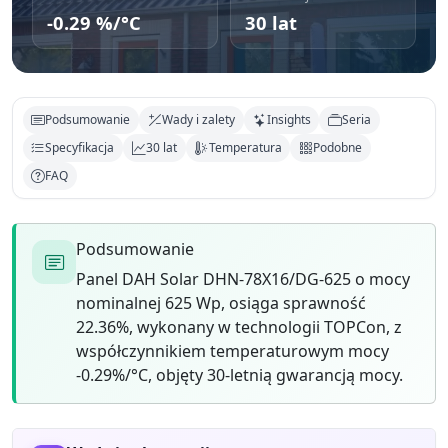
-0.29 %/°C
30 lat
Podsumowanie
Wady i zalety
Insights
Seria
Specyfikacja
30 lat
Temperatura
Podobne
FAQ
Podsumowanie
Panel DAH Solar DHN-78X16/DG-625 o mocy
nominalnej 625 Wp, osiąga sprawność
22.36%, wykonany w technologii TOPCon, z
współczynnikiem temperaturowym mocy
-0.29%/°C, objęty 30-letnią gwarancją mocy.