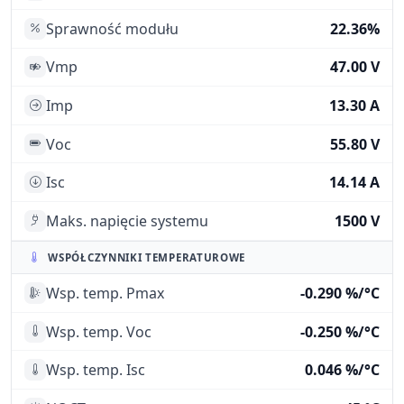
Sprawność modułu
22.36%
Vmp
47.00 V
Imp
13.30 A
Voc
55.80 V
Isc
14.14 A
Maks. napięcie systemu
1500 V
WSPÓŁCZYNNIKI TEMPERATUROWE
Wsp. temp. Pmax
-0.290 %/°C
Wsp. temp. Voc
-0.250 %/°C
Wsp. temp. Isc
0.046 %/°C