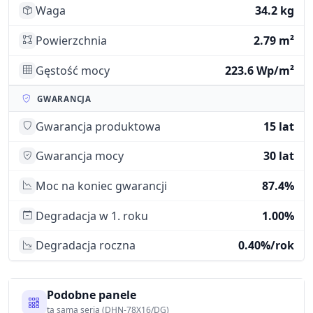
Waga
34.2 kg
Powierzchnia
2.79 m²
Gęstość mocy
223.6 Wp/m²
GWARANCJA
Gwarancja produktowa
15 lat
Gwarancja mocy
30 lat
Moc na koniec gwarancji
87.4%
Degradacja w 1. roku
1.00%
Degradacja roczna
0.40%/rok
Podobne panele
ta sama seria (DHN-78X16/DG)