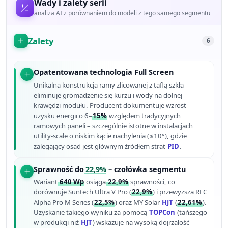
Wady i zalety serii
analiza AI z porównaniem do modeli z tego samego segmentu
Zalety
6
Opatentowana technologia Full Screen
Unikalna konstrukcja ramy zlicowanej z taflą szkła
eliminuje gromadzenie się kurzu i wody na dolnej
krawędzi modułu. Producent dokumentuje wzrost
uzysku energii o 6–
15%
względem tradycyjnych
ramowych paneli – szczególnie istotne w instalacjach
utility-scale o niskim kącie nachylenia (≤10°), gdzie
zalegający osad jest głównym źródłem strat
PID
.
Sprawność do
22,9%
– czołówka segmentu
Wariant
640 Wp
osiąga
22,9%
sprawności, co
dorównuje Suntech Ultra V Pro (
22,9%
) i przewyższa REC
Alpha Pro M Series (
22,5%
) oraz MY Solar
HJT
(
22,61%
).
Uzyskanie takiego wyniku za pomocą
TOPCon
(tańszego
w produkcji niż
HJT
) wskazuje na wysoką dojrzałość