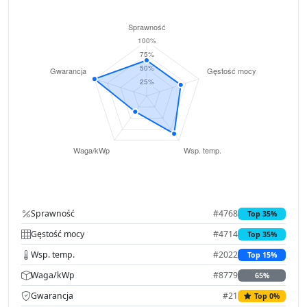
Sprawność
#4768
Top 35%
Gęstość mocy
#4714
Top 35%
Wsp. temp.
#2022
Top 15%
Waga/kWp
#8779
65%
Gwarancja
#21
Top 0%