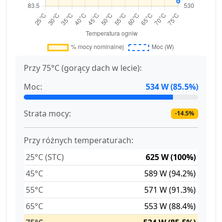
Przy 75°C (gorący dach w lecie):
Moc:
534 W (85.5%)
Strata mocy:
-14.5%
Przy różnych temperaturach:
25°C (STC)
625 W (100%)
45°C
589 W (94.2%)
55°C
571 W (91.3%)
65°C
553 W (88.4%)