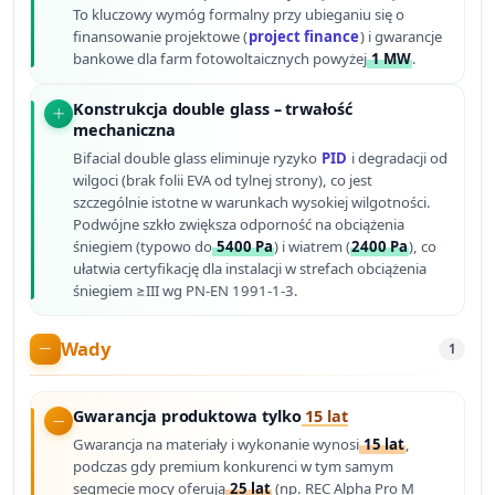
To kluczowy wymóg formalny przy ubieganiu się o
finansowanie projektowe (
project finance
) i gwarancje
bankowe dla farm fotowoltaicznych powyżej
1 MW
.
Konstrukcja double glass – trwałość
mechaniczna
Bifacial double glass eliminuje ryzyko
PID
i degradacji od
wilgoci (brak folii EVA od tylnej strony), co jest
szczególnie istotne w warunkach wysokiej wilgotności.
Podwójne szkło zwiększa odporność na obciążenia
śniegiem (typowo do
5400 Pa
) i wiatrem (
2400 Pa
), co
ułatwia certyfikację dla instalacji w strefach obciążenia
śniegiem ≥III wg PN-EN 1991-1-3.
Wady
1
Gwarancja produktowa tylko
15 lat
Gwarancja na materiały i wykonanie wynosi
15 lat
,
podczas gdy premium konkurenci w tym samym
segmecie mocy oferują
25 lat
(np. REC Alpha Pro M