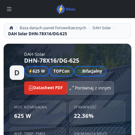
Baza danych paneli fotowoltaicznych
DAH Solar
DAH Solar DHN-78X16/DG-625
DAH Solar
DHN-78X16/DG-625
D
625 W
TOPCon
Bifacjalny
Datasheet PDF
Porównaj z innym
MOC NOMINALNA
SPRAWNOŚĆ
625 W
22.36%
WSP. TEMP. PMAX
GWARANCJA MOCY