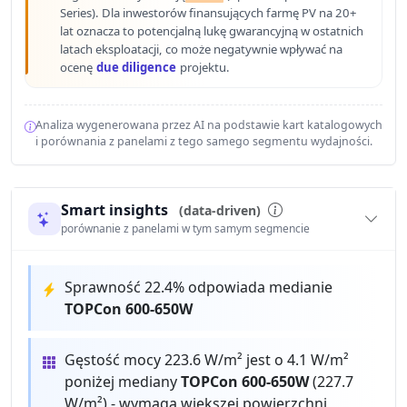
Series). Dla inwestorów finansujących farmę PV na 20+
lat oznacza to potencjalną lukę gwarancyjną w ostatnich
latach eksploatacji, co może negatywnie wpływać na
ocenę
due diligence
projektu.
Analiza wygenerowana przez AI na podstawie kart katalogowych
i porównania z panelami z tego samego segmentu wydajności.
Smart insights
(data-driven)
porównanie z panelami w tym samym segmencie
Sprawność 22.4% odpowiada medianie
TOPCon 600-650W
Gęstość mocy 223.6 W/m² jest o 4.1 W/m²
poniżej mediany
TOPCon 600-650W
(227.7
W/m²) - wymaga większej powierzchni