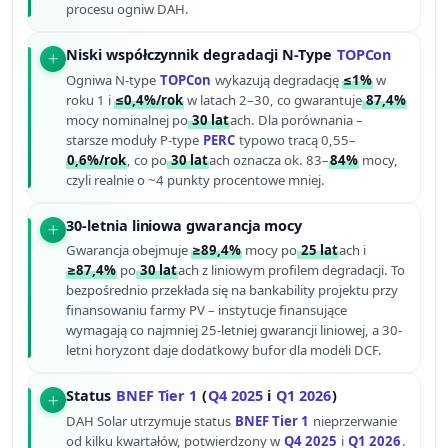
procesu ogniw DAH.
Niski współczynnik degradacji N-Type
TOPCon
Ogniwa N-type
TOPCon
wykazują degradację
≤1%
w
roku 1 i
≤0,4%/rok
w latach 2–30, co gwarantuje
87,4%
mocy nominalnej po
30 lat
ach. Dla porównania –
starsze moduły P-type
PERC
typowo tracą 0,55–
0,6%/rok
, co po
30 lat
ach oznacza ok. 83–
84%
mocy,
czyli realnie o ~4 punkty procentowe mniej.
30-letnia liniowa gwarancja mocy
Gwarancja obejmuje
≥89,4%
mocy po
25 lat
ach i
≥87,4%
po
30 lat
ach z liniowym profilem degradacji. To
bezpośrednio przekłada się na bankability projektu przy
finansowaniu farmy PV – instytucje finansujące
wymagają co najmniej 25-letniej gwarancji liniowej, a 30-
letni horyzont daje dodatkowy bufor dla modeli DCF.
Status
BNEF Tier 1
(
Q4 2025
i
Q1 2026
)
DAH Solar utrzymuje status
BNEF Tier 1
nieprzerwanie
od kilku kwartałów, potwierdzony w
Q4 2025
i
Q1 2026
.