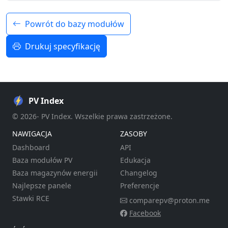
Powrót do bazy modułów
Drukuj specyfikację
PV Index
© 2026- PV Index. Wszelkie prawa zastrzeżone.
NAWIGACJA
ZASOBY
Dashboard
API
Baza modułów PV
Edukacja
Baza magazynów energii
Changelog
Najlepsze panele
Preferencje
Stawki RCE
comparepv@proton.me
Facebook