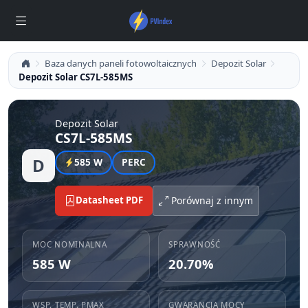
Baza danych paneli fotowoltaicznych
Depozit Solar
Depozit Solar CS7L-585MS
Depozit Solar
CS7L-585MS
D
585 W
PERC
Datasheet PDF
Porównaj z innym
MOC NOMINALNA
SPRAWNOŚĆ
585 W
20.70%
WSP. TEMP. PMAX
GWARANCJA MOCY