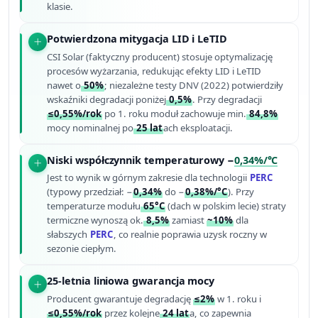
klasie.
Potwierdzona mitygacja LID i LeTID
CSI Solar (faktyczny producent) stosuje optymalizację
procesów wyżarzania, redukując efekty LID i LeTID
nawet o
50%
; niezależne testy DNV (2022) potwierdziły
wskaźniki degradacji poniżej
0,5%
. Przy degradacji
≤0,55%/rok
po 1. roku moduł zachowuje min.
84,8%
mocy nominalnej po
25 lat
ach eksploatacji.
Niski współczynnik temperaturowy −
0,34%/°C
Jest to wynik w górnym zakresie dla technologii
PERC
(typowy przedział: −
0,34%
do −
0,38%/°C
). Przy
temperaturze modułu
65°C
(dach w polskim lecie) straty
termiczne wynoszą ok.
8,5%
zamiast
~10%
dla
słabszych
PERC
, co realnie poprawia uzysk roczny w
sezonie ciepłym.
25-letnia liniowa gwarancja mocy
Producent gwarantuje degradację
≤2%
w 1. roku i
≤0,55%/rok
przez kolejne
24 lat
a, co zapewnia