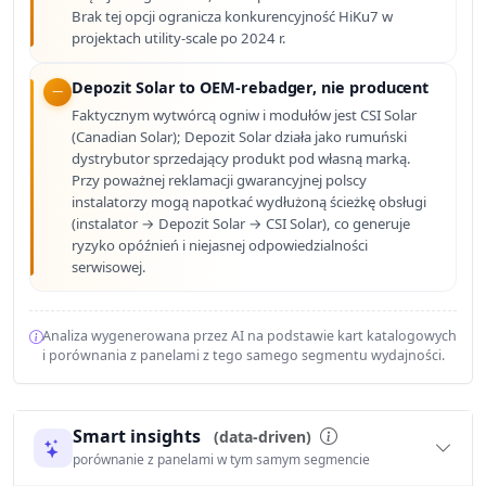
Brak tej opcji ogranicza konkurencyjność HiKu7 w
projektach utility-scale po 2024 r.
Depozit Solar to OEM-rebadger, nie producent
Faktycznym wytwórcą ogniw i modułów jest CSI Solar
(Canadian Solar); Depozit Solar działa jako rumuński
dystrybutor sprzedający produkt pod własną marką.
Przy poważnej reklamacji gwarancyjnej polscy
instalatorzy mogą napotkać wydłużoną ścieżkę obsługi
(instalator → Depozit Solar → CSI Solar), co generuje
ryzyko opóźnień i niejasnej odpowiedzialności
serwisowej.
Analiza wygenerowana przez AI na podstawie kart katalogowych
i porównania z panelami z tego samego segmentu wydajności.
Smart insights
(data-driven)
porównanie z panelami w tym samym segmencie