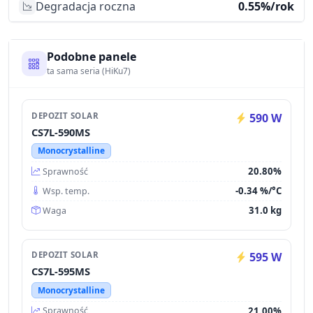
Degradacja roczna
0.55%/rok
Podobne panele
ta sama seria (HiKu7)
DEPOZIT SOLAR
590 W
CS7L-590MS
Monocrystalline
20.80%
Sprawność
-0.34 %/°C
Wsp. temp.
31.0 kg
Waga
DEPOZIT SOLAR
595 W
CS7L-595MS
Monocrystalline
21.00%
Sprawność