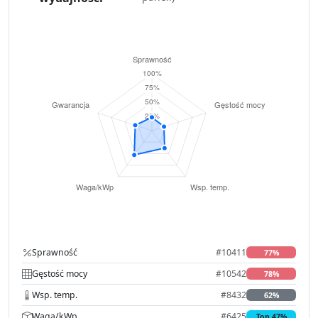
Sprawność
#10411
77%
Gęstość mocy
#10542
78%
Wsp. temp.
#8432
62%
Waga/kWp
#6425
Top 47%