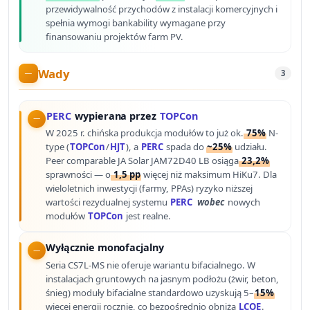
przewidywalność przychodów z instalacji komercyjnych i
spełnia wymogi bankability wymagane przy
finansowaniu projektów farm PV.
Wady
3
PERC
wypierana przez
TOPCon
W 2025 r. chińska produkcja modułów to już ok.
75%
N-
type (
TOPCon
/
HJT
), a
PERC
spada do
~25%
udziału.
Peer comparable JA Solar JAM72D40 LB osiąga
23,2%
sprawności — o
1,5 pp
więcej niż maksimum HiKu7. Dla
wieloletnich inwestycji (farmy, PPAs) ryzyko niższej
wartości rezydualnej systemu
PERC
wobec
nowych
modułów
TOPCon
jest realne.
Wyłącznie monofacjalny
Seria CS7L-MS nie oferuje wariantu bifacialnego. W
instalacjach gruntowych na jasnym podłożu (żwir, beton,
śnieg) moduły bifacialne standardowo uzyskują 5–
15%
więcej energii rocznie, co bezpośrednio obniża
LCOE
.