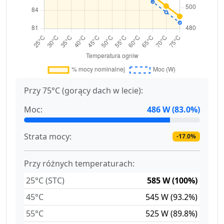
Przy 75°C (gorący dach w lecie):
Moc:
486 W (83.0%)
Strata mocy:
-17.0%
Przy różnych temperaturach:
25°C (STC)
585 W (100%)
45°C
545 W (93.2%)
55°C
525 W (89.8%)