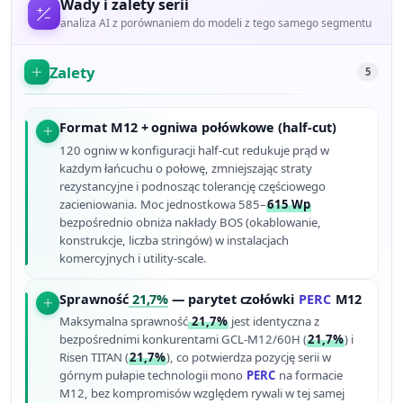
Wady i zalety serii
analiza AI z porównaniem do modeli z tego samego segmentu
Zalety
5
Format M12 + ogniwa połówkowe (half-cut)
120 ogniw w konfiguracji half-cut redukuje prąd w
każdym łańcuchu o połowę, zmniejszając straty
rezystancyjne i podnosząc tolerancję częściowego
zacieniowania. Moc jednostkowa 585–
615 Wp
bezpośrednio obniża nakłady BOS (okablowanie,
konstrukcje, liczba stringów) w instalacjach
komercyjnych i utility-scale.
Sprawność
21,7%
— parytet czołówki
PERC
M12
Maksymalna sprawność
21,7%
jest identyczna z
bezpośrednimi konkurentami GCL-M12/60H (
21,7%
) i
Risen TITAN (
21,7%
), co potwierdza pozycję serii w
górnym pułapie technologii mono
PERC
na formacie
M12, bez kompromisów względem rywali w tej samej