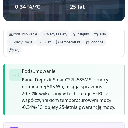
-0.34 %/°C
25 lat
Podsumowanie
Wady i zalety
Insights
Seria
Specyfikacja
30 lat
Temperatura
Podobne
FAQ
Podsumowanie
Panel Depozit Solar CS7L-585MS o mocy
nominalnej 585 Wp, osiąga sprawność
20.70%, wykonany w technologii PERC, z
współczynnikiem temperaturowym mocy
-0.34%/°C, objęty 25-letnią gwarancją mocy.