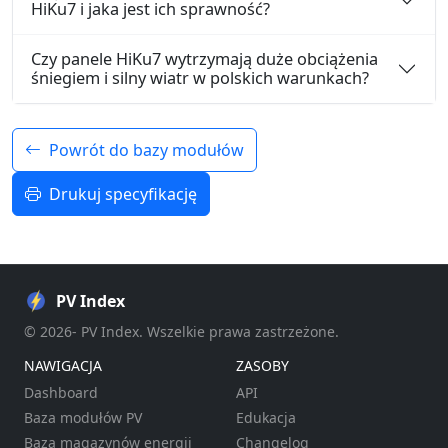
HiKu7 i jaka jest ich sprawność?
Czy panele HiKu7 wytrzymają duże obciążenia
śniegiem i silny wiatr w polskich warunkach?
Powrót do bazy modułów
Drukuj specyfikację
PV Index
© 2026- PV Index. Wszelkie prawa zastrzeżone.
NAWIGACJA
ZASOBY
Dashboard
API
Baza modułów PV
Edukacja
Baza magazynów energii
Changelog