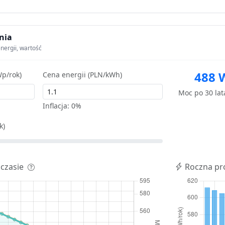
nia
nergii, wartość
488 
p/rok)
Cena energii (PLN/kWh)
Moc po 30 la
Inflacja:
0%
k)
 czasie
Roczna pr