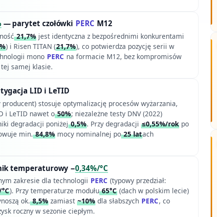
%
— parytet czołówki
PERC
M12
ność
21,7%
jest identyczna z bezpośrednimi konkurentami
7%
) i Risen TITAN (
21,7%
), co potwierdza pozycję serii w
chnologii mono
PERC
na formacie M12, bez kompromisów
tej samej klasie.
tygacja LID i LeTID
y producent) stosuje optymalizację procesów wyżarzania,
D i LeTID nawet o
50%
; niezależne testy DNV (2022)
iki degradacji poniżej
0,5%
. Przy degradacji
≤0,55%/rok
po
owuje min.
84,8%
mocy nominalnej po
25 lat
ach
nik temperaturowy −
0,34%/°C
nym zakresie dla technologii
PERC
(typowy przedział:
/°C
). Przy temperaturze modułu
65°C
(dach w polskim lecie)
ynoszą ok.
8,5%
zamiast
~10%
dla słabszych
PERC
, co
zysk roczny w sezonie ciepłym.