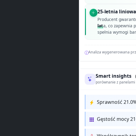
25-letnia linio
Producent gwarant
lat
a, co zapewnia 
spełnia wymogi ban
Analiza wygenerowana prz
Smart insights
porównanie z panelam
Sprawność 21.0
Gęstość mocy 2
Współczynnik te