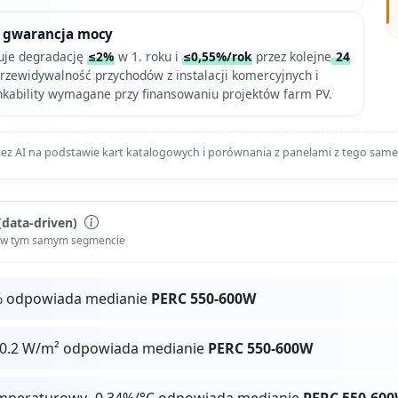
wa gwarancja mocy
uje degradację
≤2%
w 1. roku i
≤0,55%/rok
przez kolejne
24
przewidywalność przychodów z instalacji komercyjnych i
kability wymagane przy finansowaniu projektów farm PV.
ez AI na podstawie kart katalogowych i porównania z panelami z tego sam
(data-driven)
i w tym samym segmencie
% odpowiada medianie
PERC 550-600W
10.2 W/m² odpowiada medianie
PERC 550-600W
mperaturowy -0.34%/°C odpowiada medianie
PERC 550-60