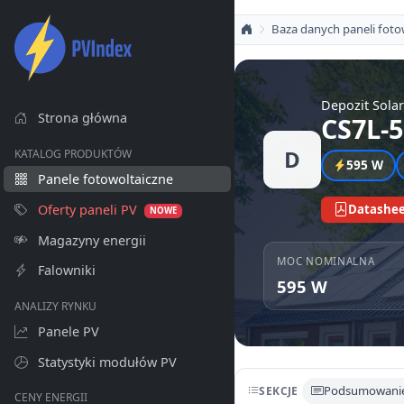
Baza danych paneli foto
Depozit Solar
Strona główna
CS7L-
D
KATALOG PRODUKTÓW
595 W
Panele fotowoltaiczne
Oferty paneli PV
Datashee
NOWE
Magazyny energii
MOC NOMINALNA
Falowniki
595 W
ANALIZY RYNKU
Panele PV
Statystyki modułów PV
Podsumowani
SEKCJE
CENY ENERGII