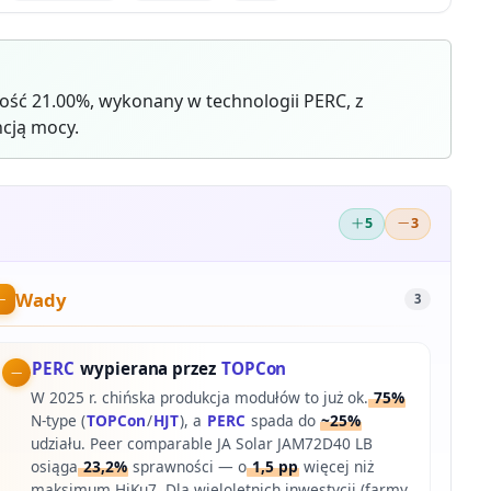
ość 21.00%, wykonany w technologii PERC, z
cją mocy.
5
3
Wady
3
PERC
wypierana przez
TOPCon
W 2025 r. chińska produkcja modułów to już ok.
75%
N-type (
TOPCon
/
HJT
), a
PERC
spada do
~25%
udziału. Peer comparable JA Solar JAM72D40 LB
osiąga
23,2%
sprawności — o
1,5 pp
więcej niż
maksimum HiKu7. Dla wieloletnich inwestycji (farmy,