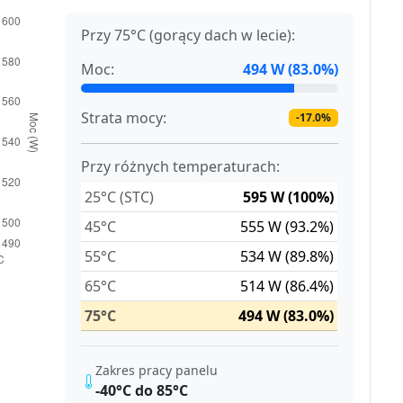
Przy 75°C (gorący dach w lecie):
Moc:
494 W (83.0%)
Strata mocy:
-17.0%
Przy różnych temperaturach:
25°C (STC)
595 W (100%)
45°C
555 W (93.2%)
55°C
534 W (89.8%)
65°C
514 W (86.4%)
75°C
494 W (83.0%)
Zakres pracy panelu
-40°C do 85°C