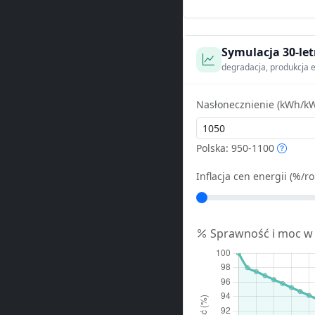
Symulacja 30-let
degradacja, produkcja e
Nasłonecznienie (kWh/kW
Polska: 950-1100
Inflacja cen energii (%/ro
Sprawność i moc w