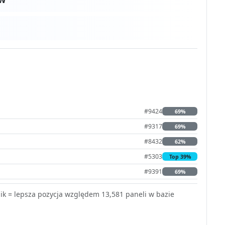
#9424
69%
#9317
69%
#8432
62%
#5303
Top 39%
#9391
69%
k = lepsza pozycja względem 13,581 paneli w bazie