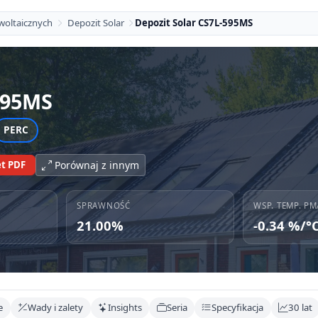
woltaicznych
Depozit Solar
Depozit Solar CS7L-595MS
595MS
PERC
t PDF
Porównaj z innym
SPRAWNOŚĆ
WSP. TEMP. PM
21.00%
-0.34 %/°
e
Wady i zalety
Insights
Seria
Specyfikacja
30 lat