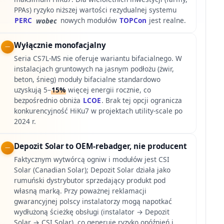
PPAs) ryzyko niższej wartości rezydualnej systemu
PERC
wobec
nowych modułów
TOPCon
jest realne.
Wyłącznie monofacjalny
Seria CS7L-MS nie oferuje wariantu bifacialnego. W
instalacjach gruntowych na jasnym podłożu (żwir,
beton, śnieg) moduły bifacialne standardowo
uzyskują 5–
15%
więcej energii rocznie, co
bezpośrednio obniża
LCOE
. Brak tej opcji ogranicza
konkurencyjność HiKu7 w projektach utility-scale po
2024 r.
Depozit Solar to OEM-rebadger, nie producent
Faktycznym wytwórcą ogniw i modułów jest CSI
Solar (Canadian Solar); Depozit Solar działa jako
rumuński dystrybutor sprzedający produkt pod
własną marką. Przy poważnej reklamacji
gwarancyjnej polscy instalatorzy mogą napotkać
wydłużoną ścieżkę obsługi (instalator → Depozit
Solar → CSI Solar), co generuje ryzyko opóźnień i