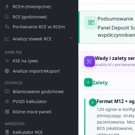
RCEm (miesięczne)
RCE (godzinowe)
Podsumowanie
Porównanie RCE vs RCEm
Panel Depozit S
współczynnikiem
Analizy stawek RCE
DANE PSE
Wady i zalety ser
KSE na żywo
analiza AI z porównan
Analiza import/eksport
Zalety
EDUKACJA
Bilansowanie godzinowe
Format M12 + og
PVGIS kalkulator
120 ogniw w konfig
Różne moce paneli
zmniejszając straty
zacieniowania. Mo
NARZĘDZIA
BOS (okablowanie, k
Kalkulator ROI
utility-scale.