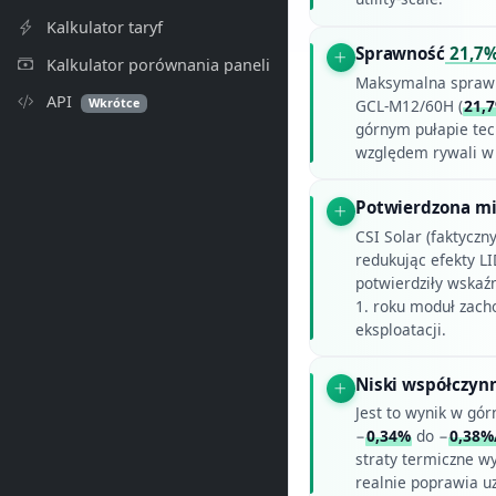
Kalkulator taryf
Sprawność
21,7
Kalkulator porównania paneli
Maksymalna spraw
API
Wkrótce
GCL-M12/60H (
21,
górnym pułapie te
względem rywali w 
Potwierdzona mi
CSI Solar (faktyczn
redukując efekty LI
potwierdziły wskaźn
1. roku moduł zach
eksploatacji.
Niski współczyn
Jest to wynik w gór
−
0,34%
do −
0,38%
straty termiczne w
realnie poprawia u