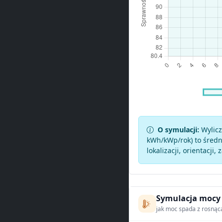
O symulacji:
Wylicz
kWh/kWp/rok) to średni
lokalizacji, orientacji, 
Symulacja mocy
jak moc spada z rosnąc