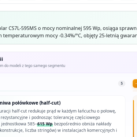
olar CS7L-595MS o mocy nominalnej 595 Wp, osiąga sprawn
 temperaturowym mocy -0.34%/°C, objęty 25-letnią gwaran
ii
iem do modeli z tego samego segmentu
5
niwa połówkowe (half-cut)
uracji half-cut redukuje prąd w każdym łańcuchu o połowę,
 rezystancyjne i podnosząc tolerancję częściowego
c jednostkowa 585–
615 Wp
bezpośrednio obniża nakłady
onstrukcje, liczba stringów) w instalacjach komercyjnych i