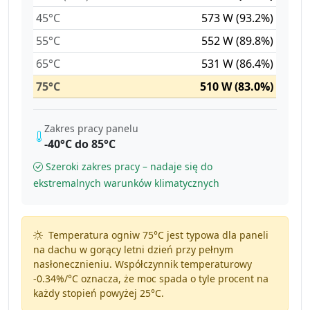
45°C
573 W (93.2%)
55°C
552 W (89.8%)
65°C
531 W (86.4%)
75°C
510 W (83.0%)
Zakres pracy panelu
-40°C do 85°C
Szeroki zakres pracy – nadaje się do
ekstremalnych warunków klimatycznych
Temperatura ogniw 75°C jest typowa dla paneli
na dachu w gorący letni dzień przy pełnym
nasłonecznieniu. Współczynnik temperaturowy
-0.34%/°C
oznacza, że moc spada o tyle procent na
każdy stopień powyżej 25°C.