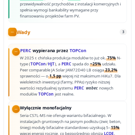
przewidywalność przychodów z instalacji komercyjnych i
spełnia wymogi bankability wymagane przy
finansowaniu projektów farm PV.
Wady
3
PERC
wypierana przez
TOPCon
W 2025 r. chińska produkcja modułów to już ok.
75%
N-
type (
TOPCon
/
HJT
), a
PERC
spada do
~25%
udziału.
Peer comparable JA Solar JAM72D40 LB osiąga
23,2%
sprawności — o
1,5 pp
więcej niż maksimum HiKu7. Dla
wieloletnich inwestycji (farmy, PPAs) ryzyko niższej
wartości rezydualnej systemu
PERC
wobec
nowych
modułów
TOPCon
jest realne.
Wyłącznie monofacjalny
Seria CS7L-MS nie oferuje wariantu bifacialnego. W
instalacjach gruntowych na jasnym podłożu (żwir, beton,
śnieg) moduły bifacialne standardowo uzyskują 5–
15%
więcej energii rocznie, co bezpośrednio obniża
LCOE
.