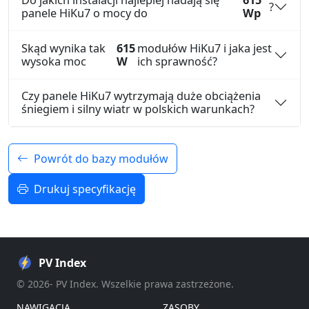
Do jakich instalacji najlepiej nadają się
615
?
panele HiKu7 o mocy do
Wp
Skąd wynika tak
615
modułów HiKu7 i jaka jest
wysoka moc
W
ich sprawność?
Czy panele HiKu7 wytrzymają duże obciążenia
śniegiem i silny wiatr w polskich warunkach?
Powrót do bazy modułów
Drukuj specyfikację
PV Index
© 2026- PV Index. Wszelkie prawa zastrzeżone.
NAWIGACJA
ZASOBY