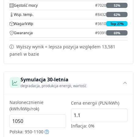
Gęstość mocy
#7020
52%
Wsp. temp.
#8432
62%
Waga/kWp
#3610
Top 27%
Gwarancja
#9391
69%
Wyższy wynik = lepsza pozycja względem 13,581
paneli w bazie
Symulacja 30-letnia
degradacja, produkcja energii, wartość
Nasłonecznienie
Cena energii (PLN/kWh)
(kWh/kWp/rok)
Inflacja:
0%
Polska: 950-1100