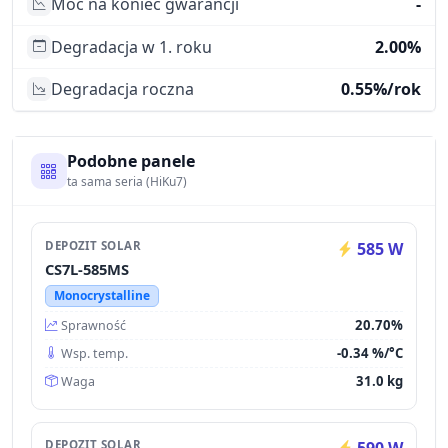
Moc na koniec gwarancji
-
Degradacja w 1. roku
2.00%
Degradacja roczna
0.55%/rok
Podobne panele
ta sama seria (HiKu7)
DEPOZIT SOLAR
585 W
CS7L-585MS
Monocrystalline
20.70%
Sprawność
-0.34 %/°C
Wsp. temp.
31.0 kg
Waga
DEPOZIT SOLAR