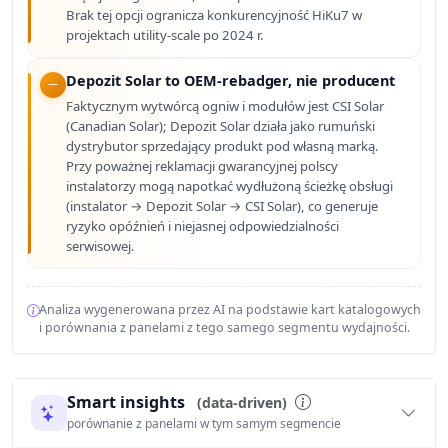
Brak tej opcji ogranicza konkurencyjność HiKu7 w
projektach utility-scale po 2024 r.
Depozit Solar to OEM-rebadger, nie producent
Faktycznym wytwórcą ogniw i modułów jest CSI Solar
(Canadian Solar); Depozit Solar działa jako rumuński
dystrybutor sprzedający produkt pod własną marką.
Przy poważnej reklamacji gwarancyjnej polscy
instalatorzy mogą napotkać wydłużoną ścieżkę obsługi
(instalator → Depozit Solar → CSI Solar), co generuje
ryzyko opóźnień i niejasnej odpowiedzialności
serwisowej.
Analiza wygenerowana przez AI na podstawie kart katalogowych
i porównania z panelami z tego samego segmentu wydajności.
Smart insights
(data-driven)
porównanie z panelami w tym samym segmencie