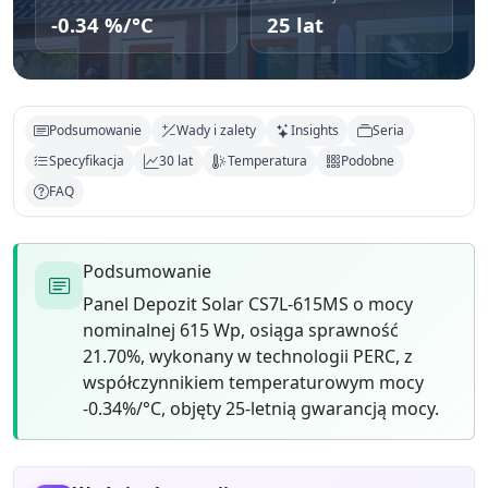
-0.34 %/°C
25 lat
Podsumowanie
Wady i zalety
Insights
Seria
Specyfikacja
30 lat
Temperatura
Podobne
FAQ
Podsumowanie
Panel Depozit Solar CS7L-615MS o mocy
nominalnej 615 Wp, osiąga sprawność
21.70%, wykonany w technologii PERC, z
współczynnikiem temperaturowym mocy
-0.34%/°C, objęty 25-letnią gwarancją mocy.