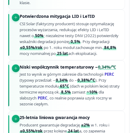
klasie.
Potwierdzona mitygacja LID i LeTID
CSI Solar (faktyczny producent) stosuje optymalizację
procesów wyżarzania, redukując efekty LID i LeTID
nawet o
50%
; niezależne testy DNV (2022) potwierdziły
wskaźniki degradacji poniżej
0,5%
. Przy degradacji
≤0,55%/rok
po 1. roku moduł zachowuje min.
84,8%
mocy nominalnej po
25 lat
ach eksploatacji.
Niski współczynnik temperaturowy −
0,34%/°C
Jest to wynik w górnym zakresie dla technologii
PERC
(typowy przedział: −
0,34%
do −
0,38%/°C
). Przy
temperaturze modułu
65°C
(dach w polskim lecie) straty
termiczne wynoszą ok.
8,5%
zamiast
~10%
dla
słabszych
PERC
, co realnie poprawia uzysk roczny w
sezonie ciepłym.
25-letnia liniowa gwarancja mocy
Producent gwarantuje degradację
≤2%
w 1. roku i
≤0,55%/rok
przez kolejne
24 lat
a, co zapewnia