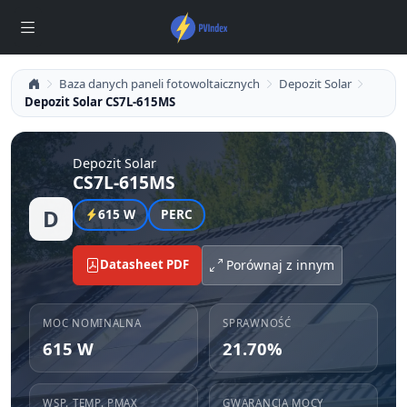
Baza danych paneli fotowoltaicznych
Depozit Solar
Depozit Solar CS7L-615MS
Depozit Solar
CS7L-615MS
D
615 W
PERC
Datasheet PDF
Porównaj z innym
MOC NOMINALNA
SPRAWNOŚĆ
615 W
21.70%
WSP. TEMP. PMAX
GWARANCJA MOCY