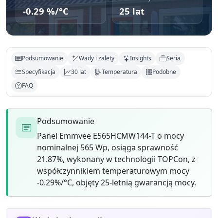
-0.29 %/°C
25 lat
Podsumowanie
Wady i zalety
Insights
Seria
Specyfikacja
30 lat
Temperatura
Podobne
FAQ
Podsumowanie
Panel Emmvee E565HCMW144-T o mocy
nominalnej 565 Wp, osiąga sprawność
21.87%, wykonany w technologii TOPCon, z
współczynnikiem temperaturowym mocy
-0.29%/°C, objęty 25-letnią gwarancją mocy.