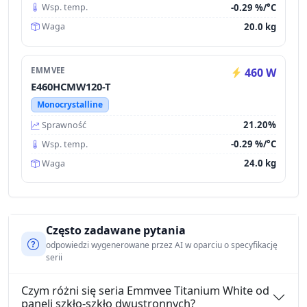
-0.29 %/°C
Wsp. temp.
20.0 kg
Waga
EMMVEE
460 W
E460HCMW120-T
Monocrystalline
21.20%
Sprawność
-0.29 %/°C
Wsp. temp.
24.0 kg
Waga
Często zadawane pytania
odpowiedzi wygenerowane przez AI w oparciu o specyfikację
serii
Czym różni się seria Emmvee Titanium White od
paneli szkło-szkło dwustronnych?