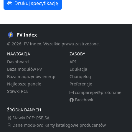
Drukuj specyfikację
PV Index
© 2026- PV Index. Wszelkie prawa zastrzeżone.
NAWIGACJA
ZASOBY
Dashboard
API
Baza modułów PV
Edukacja
Baza magazynów energii
Changelog
Najlepsze panele
Preferencje
Stawki RCE
comparepv@proton.me
Facebook
ŹRÓDŁA DANYCH
Stawki RCE:
PSE SA
Dane modułów: Karty katalogowe producentów