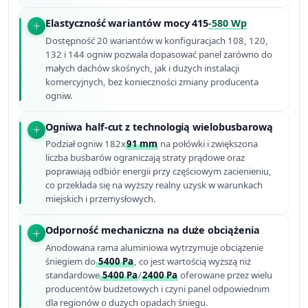
Elastyczność wariantów mocy 415
-580 Wp
Dostępność 20 wariantów w konfiguracjach 108, 120,
132 i 144 ogniw pozwala dopasować panel zarówno do
małych dachów skośnych, jak i dużych instalacji
komercyjnych, bez konieczności zmiany producenta
ogniw.
Ogniwa half-cut z technologią wielobusbarową
Podział ogniw 182x
91 mm
na połówki i zwiększona
liczba busbarów ograniczają straty prądowe oraz
poprawiają odbiór energii przy częściowym zacienieniu,
co przekłada się na wyższy realny uzysk w warunkach
miejskich i przemysłowych.
Odporność mechaniczna na duże obciążenia
Anodowana rama aluminiowa wytrzymuje obciążenie
śniegiem do
5400 Pa
, co jest wartością wyższą niż
standardowe
5400 Pa
/
2400 Pa
oferowane przez wielu
producentów budżetowych i czyni panel odpowiednim
dla regionów o dużych opadach śniegu.