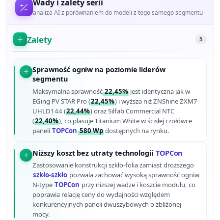
Wady i zalety serii
analiza AI z porównaniem do modeli z tego samego segmentu
Zalety
5
Sprawność ogniw na poziomie liderów
segmentu
Maksymalna sprawność
22,45%
jest identyczna jak w
EGing PV STAR Pro (
22,45%
) i wyższa niż ZNShine ZXM7-
UHLD144 (
22,44%
) oraz Silfab Commercial NTC
(
22,40%
), co plasuje Titanium White w ścisłej czołówce
paneli
TOPCon
580 Wp
dostępnych na rynku.
Niższy koszt bez utraty technologii
TOPCon
Zastosowanie konstrukcji szkło-folia zamiast droższego
szkło-szkło
pozwala zachować wysoką sprawność ogniw
N-type
TOPCon
przy niższej wadze i koszcie modułu, co
poprawia relację ceny do wydajności względem
konkurencyjnych paneli dwuszybowych o zbliżonej
mocy.