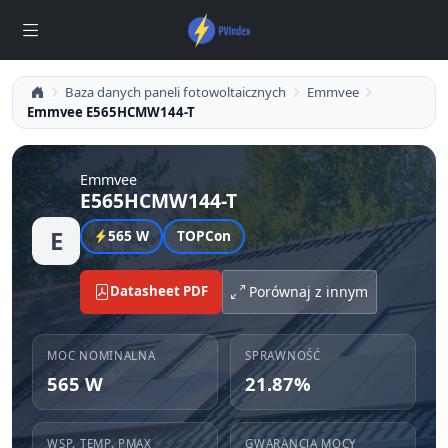
Baza danych paneli fotowoltaicznych
Emmvee
Emmvee E565HCMW144-T
Emmvee
E565HCMW144-T
E
565 W
TOPCon
Datasheet PDF
Porównaj z innym
MOC NOMINALNA
SPRAWNOŚĆ
565 W
21.87%
WSP. TEMP. PMAX
GWARANCJA MOCY