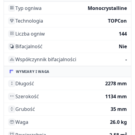
Typ ogniwa
Monocrystalline
Technologia
TOPCon
Liczba ogniw
144
Bifacjalność
Nie
Współczynnik bifacjalności
-
WYMIARY I WAGA
Długość
2278 mm
Szerokość
1134 mm
Grubość
35 mm
Waga
26.0 kg
Powierzchnia
2.58 m²