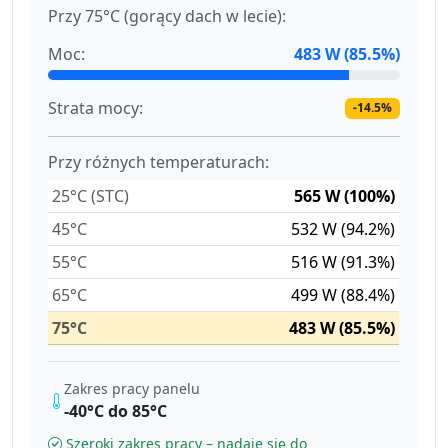
Przy 75°C (gorący dach w lecie):
Moc:
483 W (85.5%)
Strata mocy:
-14.5%
Przy różnych temperaturach:
25°C (STC)
565 W (100%)
45°C
532 W (94.2%)
55°C
516 W (91.3%)
65°C
499 W (88.4%)
75°C
483 W (85.5%)
Zakres pracy panelu
-40°C do 85°C
Szeroki zakres pracy – nadaje się do