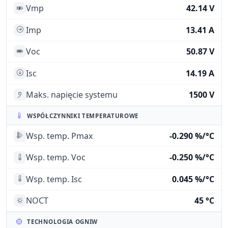
Vmp
42.14 V
Imp
13.41 A
Voc
50.87 V
Isc
14.19 A
Maks. napięcie systemu
1500 V
WSPÓŁCZYNNIKI TEMPERATUROWE
Wsp. temp. Pmax
-0.290 %/°C
Wsp. temp. Voc
-0.250 %/°C
Wsp. temp. Isc
0.045 %/°C
NOCT
45 °C
TECHNOLOGIA OGNIW