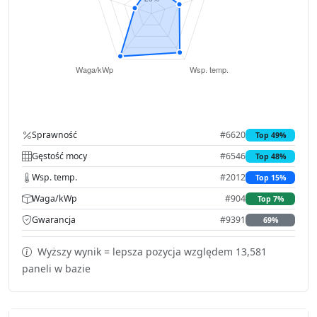
Sprawność
#6620
Top 49%
Gęstość mocy
#6546
Top 48%
Wsp. temp.
#2012
Top 15%
Waga/kWp
#904
Top 7%
Gwarancja
#9391
69%
Wyższy wynik = lepsza pozycja względem 13,581
paneli w bazie