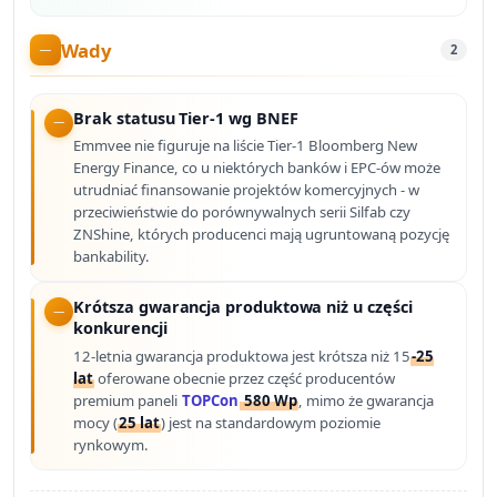
Wady
2
Brak statusu Tier-1 wg BNEF
Emmvee nie figuruje na liście Tier-1 Bloomberg New
Energy Finance, co u niektórych banków i EPC-ów może
utrudniać finansowanie projektów komercyjnych - w
przeciwieństwie do porównywalnych serii Silfab czy
ZNShine, których producenci mają ugruntowaną pozycję
bankability.
Krótsza gwarancja produktowa niż u części
konkurencji
12-letnia gwarancja produktowa jest krótsza niż 15
-25
lat
oferowane obecnie przez część producentów
premium paneli
TOPCon
580 Wp
, mimo że gwarancja
mocy (
25 lat
) jest na standardowym poziomie
rynkowym.