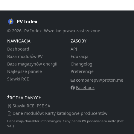
PV Index
© 2026- PV Index. Wszelkie prawa zastrzeżone.
NAWIGACJA
ZASOBY
Dashboard
API
Baza modułów PV
Edukacja
Baza magazynów energii
Changelog
Najlepsze panele
Preferencje
Stawki RCE
comparepv@proton.me
Facebook
ŹRÓDŁA DANYCH
Stawki RCE:
PSE SA
Dane modułów: Karty katalogowe producentów
Dane mają charakter informacyjny. Ceny paneli PV podawane w netto (bez
VAT).