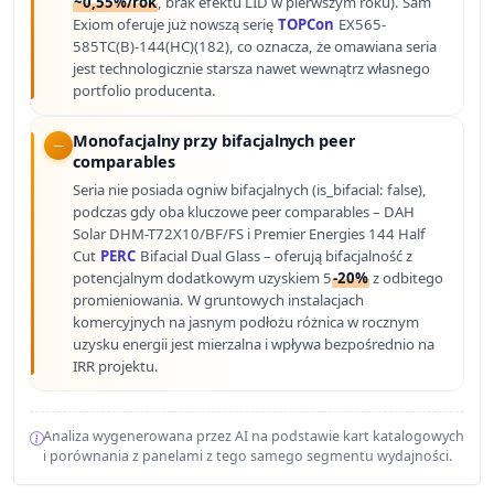
~0,55%/rok
, brak efektu LID w pierwszym roku). Sam
Exiom oferuje już nowszą serię
TOPCon
EX565-
585TC(B)-144(HC)(182), co oznacza, że omawiana seria
jest technologicznie starsza nawet wewnątrz własnego
portfolio producenta.
Monofacjalny przy bifacjalnych peer
comparables
Seria nie posiada ogniw bifacjalnych (is_bifacial: false),
podczas gdy oba kluczowe peer comparables – DAH
Solar DHM-T72X10/BF/FS i Premier Energies 144 Half
Cut
PERC
Bifacial Dual Glass – oferują bifacjalność z
potencjalnym dodatkowym uzyskiem 5
-20%
z odbitego
promieniowania. W gruntowych instalacjach
komercyjnych na jasnym podłożu różnica w rocznym
uzysku energii jest mierzalna i wpływa bezpośrednio na
IRR projektu.
Analiza wygenerowana przez AI na podstawie kart katalogowych
i porównania z panelami z tego samego segmentu wydajności.