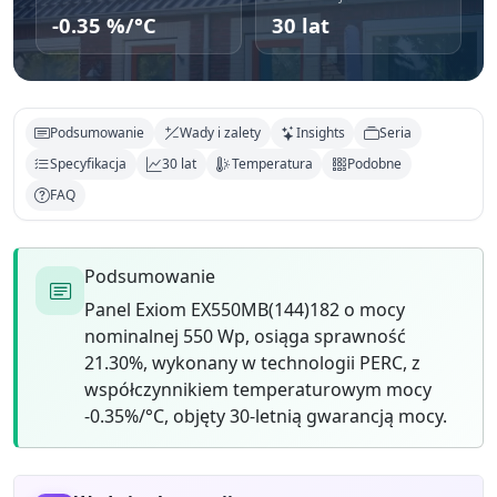
-0.35 %/°C
30 lat
Podsumowanie
Wady i zalety
Insights
Seria
Specyfikacja
30 lat
Temperatura
Podobne
FAQ
Podsumowanie
Panel Exiom EX550MB(144)182 o mocy
nominalnej 550 Wp, osiąga sprawność
21.30%, wykonany w technologii PERC, z
współczynnikiem temperaturowym mocy
-0.35%/°C, objęty 30-letnią gwarancją mocy.