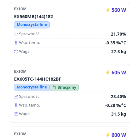
EXIOM
560 W
EX560MB(144)182
Monocrystalline
21.70%
Sprawność
-0.35 %/°C
Wsp. temp.
27.3 kg
Waga
EXIOM
605 W
EX605TC-144HC182BF
Monocrystalline
Bifacjalny
23.40%
Sprawność
-0.28 %/°C
Wsp. temp.
31.5 kg
Waga
EXIOM
600 W