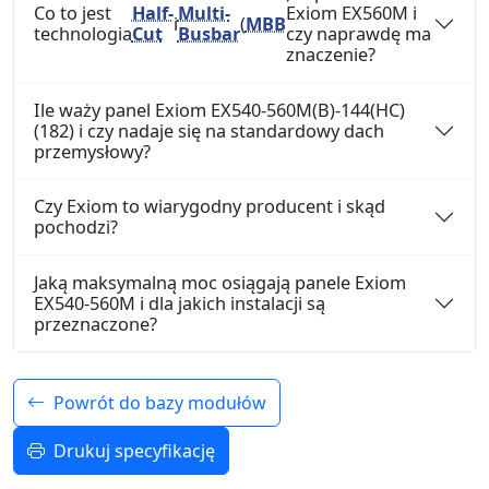
Co to jest
Half-
Multi-
Exiom EX560M i
i
(
MBB
technologia
Cut
Busbar
czy naprawdę ma
znaczenie?
Ile waży panel Exiom EX540-560M(B)-144(HC)
(182) i czy nadaje się na standardowy dach
przemysłowy?
Czy Exiom to wiarygodny producent i skąd
pochodzi?
Jaką maksymalną moc osiągają panele Exiom
EX540-560M i dla jakich instalacji są
przeznaczone?
Powrót do bazy modułów
Drukuj specyfikację