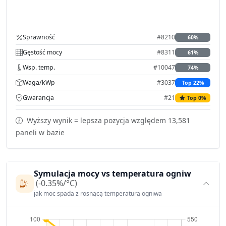
Sprawność
#8210
60%
Gęstość mocy
#8311
61%
Wsp. temp.
#10047
74%
Waga/kWp
#3037
Top 22%
Gwarancja
#21
Top 0%
Wyższy wynik = lepsza pozycja względem 13,581
paneli w bazie
Symulacja mocy vs temperatura ogniw
(-0.35%/°C)
jak moc spada z rosnącą temperaturą ogniwa