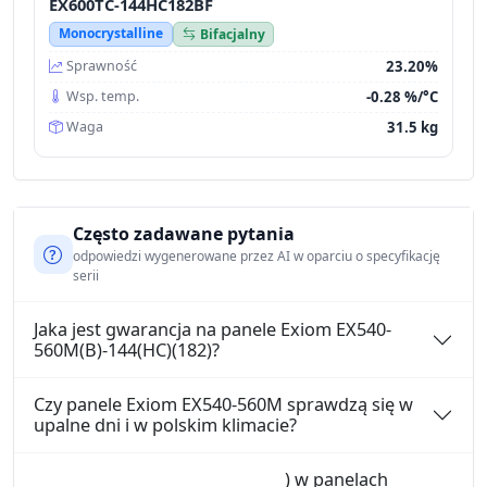
EX600TC-144HC182BF
Monocrystalline
Bifacjalny
23.20%
Sprawność
-0.28 %/°C
Wsp. temp.
31.5 kg
Waga
Często zadawane pytania
odpowiedzi wygenerowane przez AI w oparciu o specyfikację
serii
Jaka jest gwarancja na panele Exiom EX540-
560M(B)-144(HC)(182)?
Czy panele Exiom EX540-560M sprawdzą się w
upalne dni i w polskim klimacie?
) w panelach