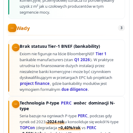
komercyjne, przemysłowe) oznacza to porównywalny
uzysk z m² jak u czołowych producentów w tym
segmencie mocy.
Wady
3
Brak statusu Tier-1 BNEF (bankability)
Exiom nie figuruje na liście BloombergNEF
Tier 1
bankable manufacturers (stan
Q1 2026
). W praktyce
utrudnia to finansowanie dużych instalacji przez
niezależne banki komercyjne i może być czynnikiem
dyskwalifikującym w przetargach EPC lub projektach
project finance
, gdzie bankability modułów jest
wymogiem formalnym
due diligence
.
Technologia P-type
PERC
wobec
dominacji N-
type
Seria bazuje na ogniwach P-type
PERC
, podczas gdy
rynek od 2023
-2024 rok
u konsoliduje się wokół N-type
TOPCon
(degradacja
~0,40%/rok
vs
PERC