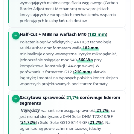
wymagających minimalnego śladu węglowego (Carbon
Border Adjustment Mechanism) oraz w projektach
korzystających z europejskich mechanizmów wsparcia
preferujących lokalny łańcuch dostaw.
Half-Cut + MBB na waflach M10 (
182 mm
)
Połączenie ogniw półciętych (144 HC) z technologią
Multi-Busbar oraz formatem wafla
182 mm
minimalizuje opory wewnętrzne i ryzyko mikropęknięć,
jednocześnie osiągając moc 540
-560 Wp
przy
kompaktowej konstrukcji 144-ogniwowej. W
porównaniu z formatem G12 (
210 mm
) ułatwia
logistykę i montaż na typowych polskich konstrukcjach
wsporczych projektowanych pod starsze formaty.
Szczytowa sprawność
21,7%
dorównuje liderom
segmentu
Najwyższy
wariant serii osiąga sprawność
21,7%
, co
jest niemal identyczne z DAH Solar DHM-T72X10/BF
(
21,72%
) i Goldi Solar GS10-B144-GF (
21,7%
). Na
ograniczonej powierzchni montażowej (dachy