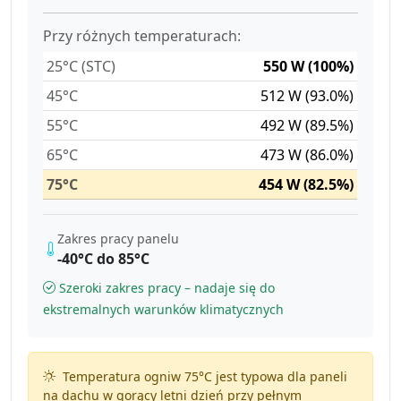
Przy różnych temperaturach:
25°C (STC)
550 W (100%)
45°C
512 W (93.0%)
55°C
492 W (89.5%)
65°C
473 W (86.0%)
75°C
454 W (82.5%)
Zakres pracy panelu
-40°C do 85°C
Szeroki zakres pracy – nadaje się do
ekstremalnych warunków klimatycznych
Temperatura ogniw 75°C jest typowa dla paneli
na dachu w gorący letni dzień przy pełnym