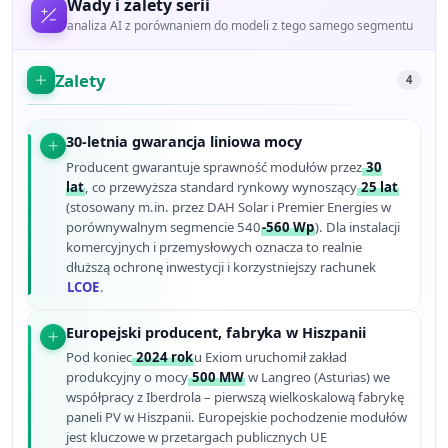
Wady i zalety serii
analiza AI z porównaniem do modeli z tego samego segmentu
Zalety
4
30-letnia gwarancja liniowa mocy
Producent gwarantuje sprawność modułów przez
30
lat
, co przewyższa standard rynkowy wynoszący
25 lat
(stosowany m.in. przez DAH Solar i Premier Energies w
porównywalnym segmencie 540
-560 Wp
). Dla instalacji
komercyjnych i przemysłowych oznacza to realnie
dłuższą ochronę inwestycji i korzystniejszy rachunek
LCOE
.
Europejski producent, fabryka w Hiszpanii
Pod koniec
2024 rok
u Exiom uruchomił zakład
produkcyjny o mocy
500 MW
w Langreo (Asturias) we
współpracy z Iberdrola – pierwszą wielkoskalową fabrykę
paneli PV w Hiszpanii. Europejskie pochodzenie modułów
jest kluczowe w przetargach publicznych UE