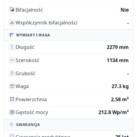
Bifacjalność
Nie
Współczynnik bifacjalności
-
WYMIARY I WAGA
Długość
2279 mm
Szerokość
1134 mm
Grubość
-
Waga
27.3 kg
Powierzchnia
2.58 m²
Gęstość mocy
212.8 Wp/m²
GWARANCJA
Gwarancja produktowa
25 lat