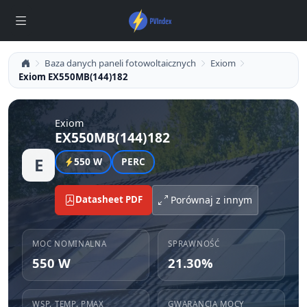
Baza danych paneli fotowoltaicznych
Exiom
Exiom EX550MB(144)182
Exiom
EX550MB(144)182
E
550 W
PERC
Datasheet PDF
Porównaj z innym
MOC NOMINALNA
SPRAWNOŚĆ
550 W
21.30%
WSP. TEMP. PMAX
GWARANCJA MOCY