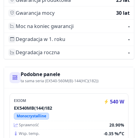
Gwarancja mocy
30 lat
Moc na koniec gwarancji
-
Degradacja w 1. roku
-
Degradacja roczna
-
Podobne panele
ta sama seria (EX540-560M(B)-144(HC)(182))
EXIOM
540 W
EX540MB(144)182
Monocrystalline
20.90%
Sprawność
-0.35 %/°C
Wsp. temp.