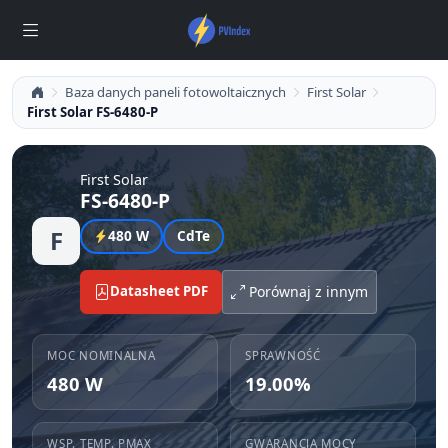
Baza danych paneli fotowoltaicznych
First Solar
First Solar FS-6480-P
First Solar
FS-6480-P
F
480 W
CdTe
Datasheet PDF
Porównaj z innym
MOC NOMINALNA
SPRAWNOŚĆ
480 W
19.00%
WSP. TEMP. PMAX
GWARANCJA MOCY