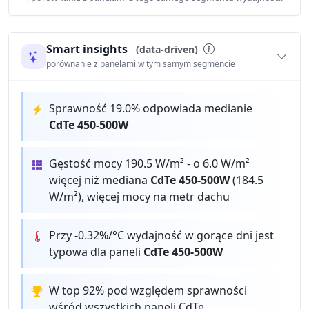
Smart insights
(data-driven)
porównanie z panelami w tym samym segmencie
Sprawność 19.0% odpowiada medianie
CdTe 450-500W
Gęstość mocy 190.5 W/m² - o 6.0 W/m²
więcej niż mediana
CdTe 450-500W
(184.5
W/m²), więcej mocy na metr dachu
Przy -0.32%/°C wydajność w gorące dni jest
typowa dla paneli
CdTe 450-500W
W top 92% pod względem sprawności
wśród wszystkich paneli CdTe