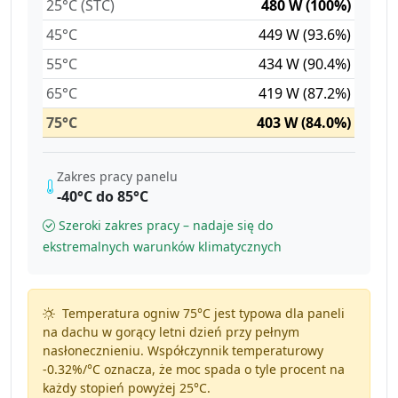
25°C (STC)
480 W (100%)
45°C
449 W (93.6%)
55°C
434 W (90.4%)
65°C
419 W (87.2%)
75°C
403 W (84.0%)
Zakres pracy panelu
-40°C do 85°C
Szeroki zakres pracy – nadaje się do
ekstremalnych warunków klimatycznych
Temperatura ogniw 75°C jest typowa dla paneli
na dachu w gorący letni dzień przy pełnym
nasłonecznieniu. Współczynnik temperaturowy
-0.32%/°C
oznacza, że moc spada o tyle procent na
każdy stopień powyżej 25°C.