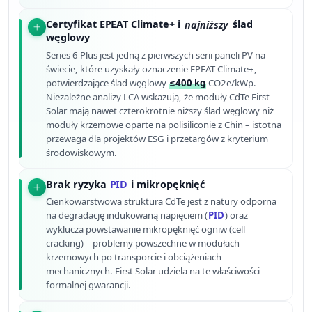
Certyfikat EPEAT Climate+ i
najniższy
ślad
węglowy
Series 6 Plus jest jedną z pierwszych serii paneli PV na
świecie, które uzyskały oznaczenie EPEAT Climate+,
potwierdzające ślad węglowy
≤400 kg
CO2e/kWp.
Niezależne analizy LCA wskazują, że moduły CdTe First
Solar mają nawet czterokrotnie niższy ślad węglowy niż
moduły krzemowe oparte na polisiliconie z Chin – istotna
przewaga dla projektów ESG i przetargów z kryterium
środowiskowym.
Brak ryzyka
PID
i mikropęknięć
Cienkowarstwowa struktura CdTe jest z natury odporna
na degradację indukowaną napięciem (
PID
) oraz
wyklucza powstawanie mikropęknięć ogniw (cell
cracking) – problemy powszechne w modułach
krzemowych po transporcie i obciążeniach
mechanicznych. First Solar udziela na te właściwości
formalnej gwarancji.