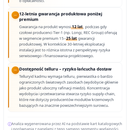
o opłacalności.
12-letnia gwarancja produktowa poniżej
premium
Gwarancja na produkt wynosi
12 lat
, podczas gdy
czołowi producenci Tier-1 (np. Longi, REC Group) oferują
w segmencie premium 15–
25 lat
gwarancji
produktowej. W kontekście 30-letniej eksploatacji
instalacji jest to różnica istotna z perspektywy ryzyka
serwisowego i finansowania projektowego.
Dostępność telluru – ryzyko łańcucha dostaw
Telluryid kadmu wymaga telluru, pierwiastka o bardzo
ograniczonych światowych zasobach (wydobycie głównie
jako produkt uboczny rafinacji miedzi). Koncentracja
wydobycia i przetwarzania stwarza ryzyko supply-chain,
które nie dotyczy producentów modułów krzemowych
bazujących na znacznie powszechniejszym surowcu.
Analiza wygenerowana przez AI na podstawie kart katalogowych
i porównania z panelami z tego samego segmentu wydajności.