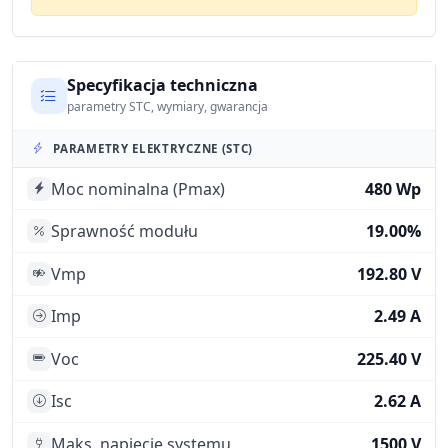
Specyfikacja techniczna
parametry STC, wymiary, gwarancja
PARAMETRY ELEKTRYCZNE (STC)
Moc nominalna (Pmax)
480 Wp
Sprawność modułu
19.00%
Vmp
192.80 V
Imp
2.49 A
Voc
225.40 V
Isc
2.62 A
Maks. napięcie systemu
1500 V