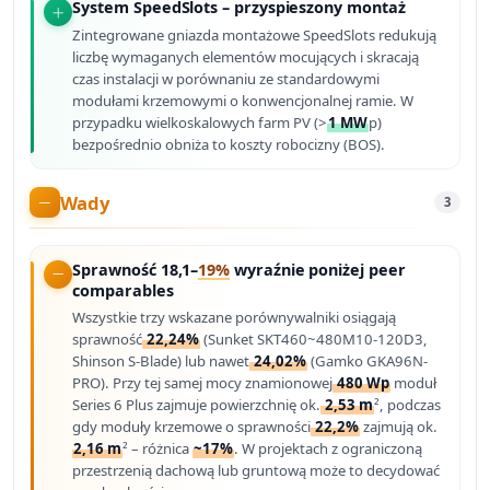
System SpeedSlots – przyspieszony montaż
Zintegrowane gniazda montażowe SpeedSlots redukują
liczbę wymaganych elementów mocujących i skracają
czas instalacji w porównaniu ze standardowymi
modułami krzemowymi o konwencjonalnej ramie. W
przypadku wielkoskalowych farm PV (>
1 MW
p)
bezpośrednio obniża to koszty robocizny (BOS).
Wady
3
Sprawność 18,1–
19%
wyraźnie poniżej peer
comparables
Wszystkie trzy wskazane porównywalniki osiągają
sprawność
22,24%
(Sunket SKT460~480M10-120D3,
Shinson S-Blade) lub nawet
24,02%
(Gamko GKA96N-
PRO). Przy tej samej mocy znamionowej
480 Wp
moduł
Series 6 Plus zajmuje powierzchnię ok.
2,53 m
², podczas
gdy moduły krzemowe o sprawności
22,2%
zajmują ok.
2,16 m
² – różnica
~17%
. W projektach z ograniczoną
przestrzenią dachową lub gruntową może to decydować