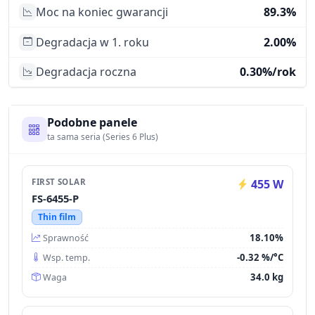
Moc na koniec gwarancji
89.3%
Degradacja w 1. roku
2.00%
Degradacja roczna
0.30%/rok
Podobne panele
ta sama seria (Series 6 Plus)
FIRST SOLAR
455 W
FS-6455-P
Thin film
18.10%
Sprawność
-0.32 %/°C
Wsp. temp.
34.0 kg
Waga