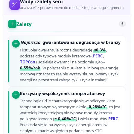
Wady i zalety serii
analiza AI z porównaniem do modeli z tego samego segmentu
Zalety
5
Najniższa
gwarantowana degradacja w branży
First Solar gwarantuje roczną degradację
≤0,3%
,
podczas gdy typowe moduły krzemowe (
PERC
,
TOPCon
) udzielają gwarancji na poziomie 0,45–
0,55%/rok
. W połączeniu z 30-letnią liniową gwarancją
mocową oznacza to realnie wyższy skumulowany uzysk
energii na przestrzeni całego cyklu życia instalacji.
Korzystny współczynnik temperaturowy
Technologia CdTe charakteryzuje się współczynnikiem
temperaturowym wynoszącym około
-0,28%/°C
, co jest
wartością korzystniejszą niż typowe moduły krzemu
polikrystalicznego (
~-0,40%/°C
) i wielu modułów
PERC
.
Przekłada się to na wyższy uzysk energii latem i w
ciepłym klimacie względem podanej mocy STC.