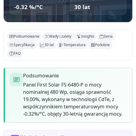
-0.32 %/°C
30 lat
Podsumowanie
Wady i zalety
Insights
Seria
Specyfikacja
30 lat
Temperatura
Podobne
FAQ
Podsumowanie
Panel First Solar FS-6480-P o mocy
nominalnej 480 Wp, osiąga sprawność
19.00%, wykonany w technologii CdTe, z
współczynnikiem temperaturowym mocy
-0.32%/°C, objęty 30-letnią gwarancją mocy.