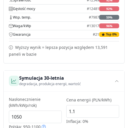
Sprawność
#12549
92%
Gęstość mocy
#12481
92%
Wsp. temp.
#7987
59%
Waga/kWp
#13017
96%
Gwarancja
#21
Top 0%
Wyższy wynik = lepsza pozycja względem 13,591
paneli w bazie
Symulacja 30-letnia
degradacja, produkcja energii, wartość
Nasłonecznienie
Cena energii (PLN/kWh)
(kWh/kWp/rok)
Inflacja:
0%
Polska: 950-1100