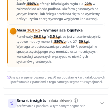
klasie
550Wp
oferuje bifacial gain rzędu 10–
20%
w
zależności od albedo podłoża. Dla farm gruntowych na
jasnym kruszcu lub śniegu przekłada się to na wymierny
deficyt uzysku energetycznego względem konkurencji.
Masa
36,8 kg
– wymagająca logistyka
Panel waży
36,8 kg
(±
3,5 kg
), co jest znacznie więcej niż
typowe moduły mono-Si
550Wp
(ok. 27–
30 kg
).
Wymaga to dostosowania procedur BHP, potencjalnie
sprzętu asystującego przy montażu oraz mocniejszych
konstrukcji wsporczych w przypadku niektórych
systemów gruntowych.
Analiza wygenerowana przez AI na podstawie kart katalogowych
i porównania z panelami z tego samego segmentu wydajności.
Smart insights
(data-driven)
porównanie z panelami w tym samym segmencie