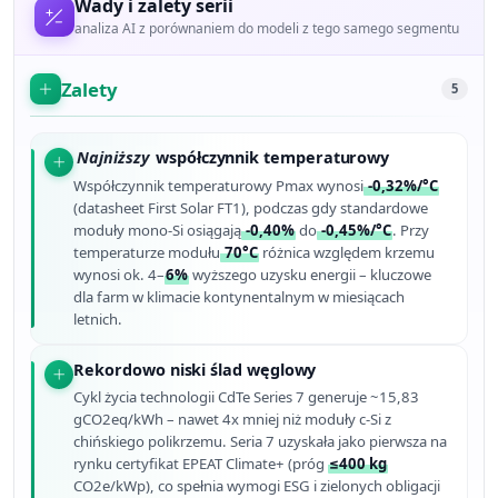
Wady i zalety serii
analiza AI z porównaniem do modeli z tego samego segmentu
Zalety
5
Najniższy
współczynnik temperaturowy
Współczynnik temperaturowy Pmax wynosi
-0,32%/°C
(datasheet First Solar FT1), podczas gdy standardowe
moduły mono-Si osiągają
-0,40%
do
-0,45%/°C
. Przy
temperaturze modułu
70°C
różnica względem krzemu
wynosi ok. 4–
6%
wyższego uzysku energii – kluczowe
dla farm w klimacie kontynentalnym w miesiącach
letnich.
Rekordowo niski ślad węglowy
Cykl życia technologii CdTe Series 7 generuje ~15,83
gCO2eq/kWh – nawet 4x mniej niż moduły c-Si z
chińskiego polikrzemu. Seria 7 uzyskała jako pierwsza na
rynku certyfikat EPEAT Climate+ (próg
≤400 kg
CO2e/kWp), co spełnia wymogi ESG i zielonych obligacji