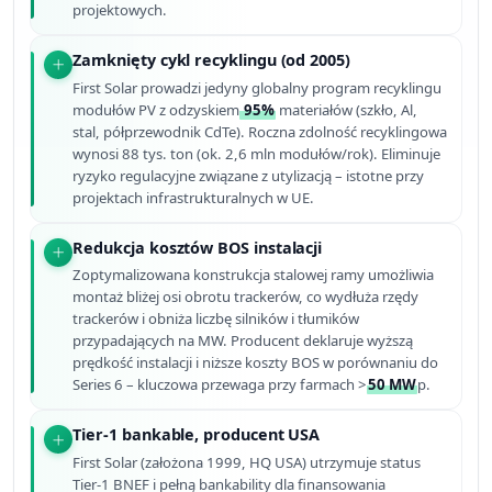
projektowych.
Zamknięty cykl recyklingu (od 2005)
First Solar prowadzi jedyny globalny program recyklingu
modułów PV z odzyskiem
95%
materiałów (szkło, Al,
stal, półprzewodnik CdTe). Roczna zdolność recyklingowa
wynosi 88 tys. ton (ok. 2,6 mln modułów/rok). Eliminuje
ryzyko regulacyjne związane z utylizacją – istotne przy
projektach infrastrukturalnych w UE.
Redukcja kosztów BOS instalacji
Zoptymalizowana konstrukcja stalowej ramy umożliwia
montaż bliżej osi obrotu trackerów, co wydłuża rzędy
trackerów i obniża liczbę silników i tłumików
przypadających na MW. Producent deklaruje wyższą
prędkość instalacji i niższe koszty BOS w porównaniu do
Series 6 – kluczowa przewaga przy farmach >
50 MW
p.
Tier-1 bankable, producent USA
First Solar (założona 1999, HQ USA) utrzymuje status
Tier-1 BNEF i pełną bankability dla finansowania