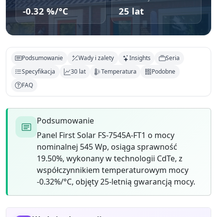
-0.32 %/°C
25 lat
Podsumowanie
Wady i zalety
Insights
Seria
Specyfikacja
30 lat
Temperatura
Podobne
FAQ
Podsumowanie
Panel First Solar FS-7545A-FT1 o mocy
nominalnej 545 Wp, osiąga sprawność
19.50%, wykonany w technologii CdTe, z
współczynnikiem temperaturowym mocy
-0.32%/°C, objęty 25-letnią gwarancją mocy.