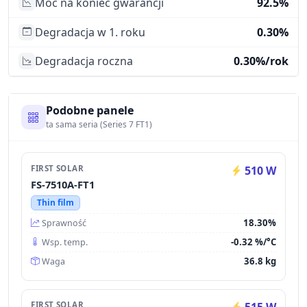
Moc na koniec gwarancji
92.5%
Degradacja w 1. roku
0.30%
Degradacja roczna
0.30%/rok
Podobne panele
ta sama seria (Series 7 FT1)
FIRST SOLAR
510 W
FS-7510A-FT1
Thin film
18.30%
Sprawność
-0.32 %/°C
Wsp. temp.
36.8 kg
Waga
FIRST SOLAR