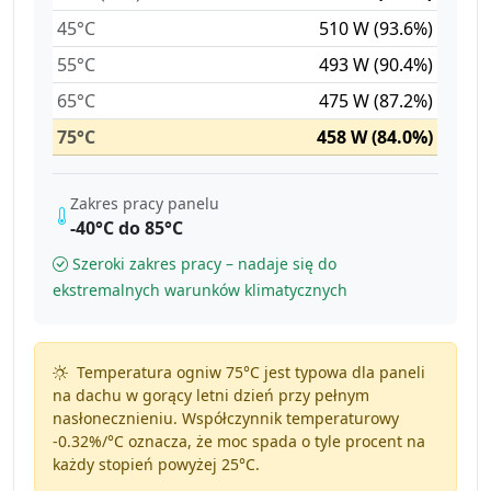
45°C
510 W (93.6%)
55°C
493 W (90.4%)
65°C
475 W (87.2%)
75°C
458 W (84.0%)
Zakres pracy panelu
-40°C do 85°C
Szeroki zakres pracy – nadaje się do
ekstremalnych warunków klimatycznych
Temperatura ogniw 75°C jest typowa dla paneli
na dachu w gorący letni dzień przy pełnym
nasłonecznieniu. Współczynnik temperaturowy
-0.32%/°C
oznacza, że moc spada o tyle procent na
każdy stopień powyżej 25°C.