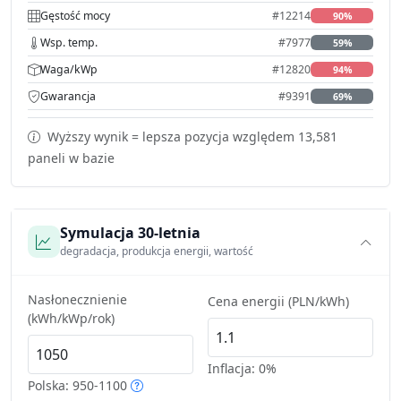
Gęstość mocy
#12214
90%
Wsp. temp.
#7977
59%
Waga/kWp
#12820
94%
Gwarancja
#9391
69%
Wyższy wynik = lepsza pozycja względem 13,581
paneli w bazie
Symulacja 30-letnia
degradacja, produkcja energii, wartość
Nasłonecznienie
Cena energii (PLN/kWh)
(kWh/kWp/rok)
Inflacja:
0%
Polska: 950-1100