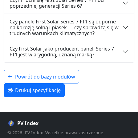
Czym różni się First Solar Series 7 FT1 od
poprzedniej generacji Series 6?
Czy panele First Solar Series 7 FT1 są odporne
na korozję solną i piasek — czy sprawdzą się w
trudnych warunkach klimatycznych?
Czy First Solar jako producent paneli Series 7
FT1 jest wiarygodną, uznaną marką?
Powrót do bazy modułów
Drukuj specyfikację
PV Index
© 2026- PV Index. Wszelkie prawa zastrzeżone.