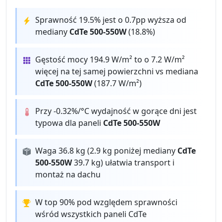
Sprawność 19.5% jest o 0.7pp wyższa od
mediany
CdTe 500-550W
(18.8%)
Gęstość mocy 194.9 W/m² to o 7.2 W/m²
więcej na tej samej powierzchni vs mediana
CdTe 500-550W
(187.7 W/m²)
Przy -0.32%/°C wydajność w gorące dni jest
typowa dla paneli
CdTe 500-550W
Waga 36.8 kg (2.9 kg poniżej mediany
CdTe
500-550W
39.7 kg) ułatwia transport i
montaż na dachu
W top 90% pod względem sprawności
wśród wszystkich paneli CdTe