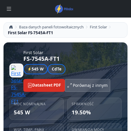
Baza danych paneli fotowoltaicznych
First Solar
First Solar FS-7545A-FT1
First Solar
FS-7545A-FT1
545 W
CdTe
Datasheet PDF
Porównaj z innym
MOC NOMINALNA
SPRAWNOŚĆ
545 W
19.50%
WSP. TEMP. PMAX
GWARANCJA MOCY