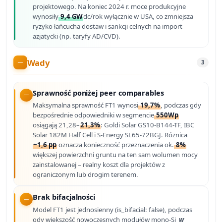
projektowego. Na koniec 2024 r. moce produkcyjne
wynosiły
9,4 GW
dc/rok wyłącznie w USA, co zmniejsza
ryzyko łańcucha dostaw i sankcji celnych na import
azjatycki (np. taryfy AD/CVD).
Wady
3
Sprawność poniżej peer comparables
Maksymalna sprawność FT1 wynosi
19,7%
, podczas gdy
bezpośrednie odpowiedniki w segmencie
550Wp
osiągają 21,28–
21,3%
: Goldi Solar GS10-B144-TF, IBC
Solar 182M Half Cell i S-Energy SL65-72BGJ. Różnica
~1,6 pp
oznacza konieczność przeznaczenia ok.
8%
większej powierzchni gruntu na ten sam wolumen mocy
zainstalowanej – realny koszt dla projektów z
ograniczonym lub drogim terenem.
Brak bifacjalności
Model FT1 jest jednosienny (is_bifacial: false), podczas
gdy większość nowoczesnych modułów mono-Si
w