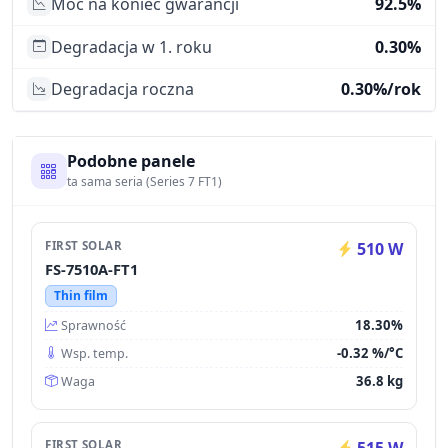
Moc na koniec gwarancji
92.5%
Degradacja w 1. roku
0.30%
Degradacja roczna
0.30%/rok
Podobne panele
ta sama seria (Series 7 FT1)
FIRST SOLAR
510 W
FS-7510A-FT1
Thin film
18.30%
Sprawność
-0.32 %/°C
Wsp. temp.
36.8 kg
Waga
FIRST SOLAR