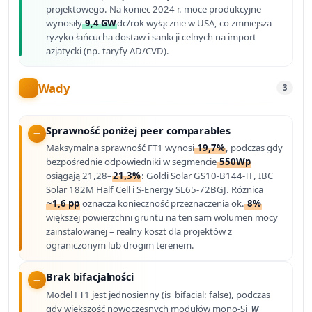
projektowego. Na koniec 2024 r. moce produkcyjne
wynosiły
9,4 GW
dc/rok wyłącznie w USA, co zmniejsza
ryzyko łańcucha dostaw i sankcji celnych na import
azjatycki (np. taryfy AD/CVD).
Wady
3
Sprawność poniżej peer comparables
Maksymalna sprawność FT1 wynosi
19,7%
, podczas gdy
bezpośrednie odpowiedniki w segmencie
550Wp
osiągają 21,28–
21,3%
: Goldi Solar GS10-B144-TF, IBC
Solar 182M Half Cell i S-Energy SL65-72BGJ. Różnica
~1,6 pp
oznacza konieczność przeznaczenia ok.
8%
większej powierzchni gruntu na ten sam wolumen mocy
zainstalowanej – realny koszt dla projektów z
ograniczonym lub drogim terenem.
Brak bifacjalności
Model FT1 jest jednosienny (is_bifacial: false), podczas
gdy większość nowoczesnych modułów mono-Si
w