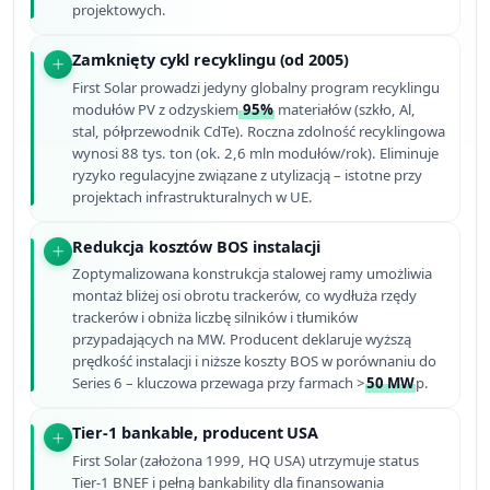
projektowych.
Zamknięty cykl recyklingu (od 2005)
First Solar prowadzi jedyny globalny program recyklingu
modułów PV z odzyskiem
95%
materiałów (szkło, Al,
stal, półprzewodnik CdTe). Roczna zdolność recyklingowa
wynosi 88 tys. ton (ok. 2,6 mln modułów/rok). Eliminuje
ryzyko regulacyjne związane z utylizacją – istotne przy
projektach infrastrukturalnych w UE.
Redukcja kosztów BOS instalacji
Zoptymalizowana konstrukcja stalowej ramy umożliwia
montaż bliżej osi obrotu trackerów, co wydłuża rzędy
trackerów i obniża liczbę silników i tłumików
przypadających na MW. Producent deklaruje wyższą
prędkość instalacji i niższe koszty BOS w porównaniu do
Series 6 – kluczowa przewaga przy farmach >
50 MW
p.
Tier-1 bankable, producent USA
First Solar (założona 1999, HQ USA) utrzymuje status
Tier-1 BNEF i pełną bankability dla finansowania