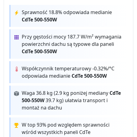
Sprawność 18.8% odpowiada medianie
CdTe 500-550W
Przy gęstości mocy 187.7 W/m² wymagania
powierzchni dachu są typowe dla paneli
CdTe 500-550W
Współczynnik temperaturowy -0.32%/°C
odpowiada medianie
CdTe 500-550W
Waga 36.8 kg (2.9 kg poniżej mediany
CdTe
500-550W
39.7 kg) ułatwia transport i
montaż na dachu
W top 93% pod względem sprawności
wśród wszystkich paneli CdTe