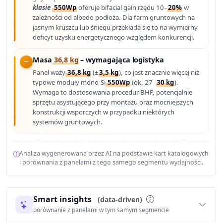
klasie
550Wp
oferuje bifacial gain rzędu 10–
20%
w
zależności od albedo podłoża. Dla farm gruntowych na
jasnym kruszcu lub śniegu przekłada się to na wymierny
deficyt uzysku energetycznego względem konkurencji.
Masa
36,8 kg
– wymagająca logistyka
Panel waży
36,8 kg
(±
3,5 kg
), co jest znacznie więcej niż
typowe moduły mono-Si
550Wp
(ok. 27–
30 kg
).
Wymaga to dostosowania procedur BHP, potencjalnie
sprzętu asystującego przy montażu oraz mocniejszych
konstrukcji wsporczych w przypadku niektórych
systemów gruntowych.
Analiza wygenerowana przez AI na podstawie kart katalogowych
i porównania z panelami z tego samego segmentu wydajności.
Smart insights
(data-driven)
porównanie z panelami w tym samym segmencie