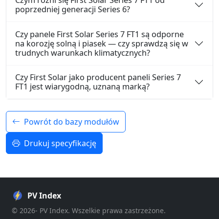
Czym różni się First Solar Series 7 FT1 od
poprzedniej generacji Series 6?
Czy panele First Solar Series 7 FT1 są odporne
na korozję solną i piasek — czy sprawdzą się w
trudnych warunkach klimatycznych?
Czy First Solar jako producent paneli Series 7
FT1 jest wiarygodną, uznaną marką?
Powrót do bazy modułów
Drukuj specyfikację
PV Index
© 2026- PV Index. Wszelkie prawa zastrzeżone.