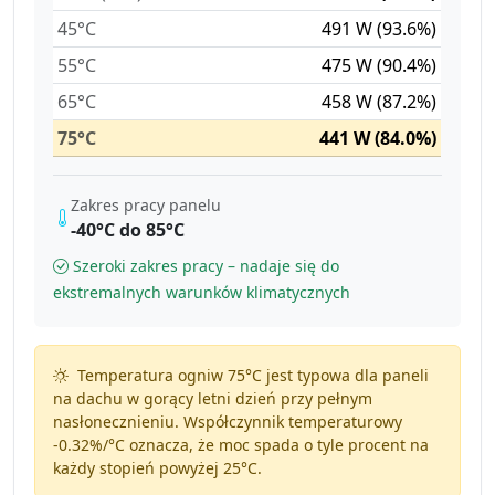
45°C
491 W (93.6%)
55°C
475 W (90.4%)
65°C
458 W (87.2%)
75°C
441 W (84.0%)
Zakres pracy panelu
-40°C do 85°C
Szeroki zakres pracy – nadaje się do
ekstremalnych warunków klimatycznych
Temperatura ogniw 75°C jest typowa dla paneli
na dachu w gorący letni dzień przy pełnym
nasłonecznieniu. Współczynnik temperaturowy
-0.32%/°C
oznacza, że moc spada o tyle procent na
każdy stopień powyżej 25°C.