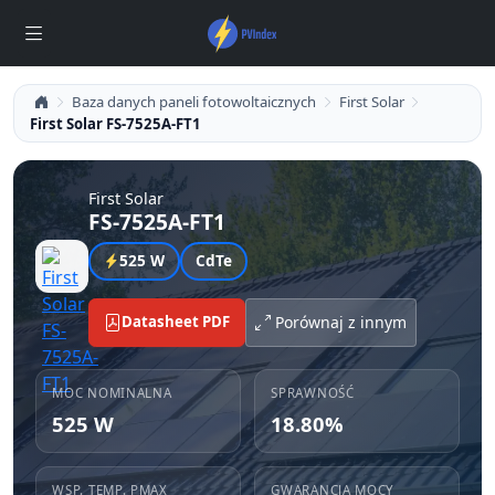
Baza danych paneli fotowoltaicznych
First Solar
First Solar FS-7525A-FT1
First Solar
FS-7525A-FT1
525 W
CdTe
Datasheet PDF
Porównaj z innym
MOC NOMINALNA
SPRAWNOŚĆ
525 W
18.80%
WSP. TEMP. PMAX
GWARANCJA MOCY