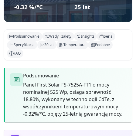
-0.32 %/°C
25 lat
Podsumowanie
Wady i zalety
Insights
Seria
Specyfikacja
30 lat
Temperatura
Podobne
FAQ
Podsumowanie
Panel First Solar FS-7525A-FT1 o mocy
nominalnej 525 Wp, osiąga sprawność
18.80%, wykonany w technologii CdTe, z
współczynnikiem temperaturowym mocy
-0.32%/°C, objęty 25-letnią gwarancją mocy.