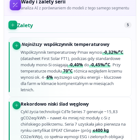
Wady i zalety serii
analiza AI z porównaniem do modeli z tego samego segmentu
Zalety
5
Najniższy
współczynnik temperaturowy
Współczynnik temperaturowy Pmax wynosi
-0,32%/°C
(datasheet First Solar FT1), podczas gdy standardowe
moduły mono-Si osiągają
-0,40%
do
-0,45%/°C
. Przy
temperaturze modułu
70°C
różnica względem krzemu
wynosi ok. 4–
6%
wyższego uzysku energii – kluczowe
dla farm w klimacie kontynentalnym w miesiącach
letnich.
Rekordowo niski ślad węglowy
Cykl życia technologii CdTe Series 7 generuje ~15,83
gCO2eq/kWh – nawet 4x mniej niż moduły c-Si z
chińskiego polikrzemu. Seria 7 uzyskała jako pierwsza na
rynku certyfikat EPEAT Climate+ (próg
≤400 kg
CO2e/kWp), co spełnia wymogi ESG i zielonych obligacji