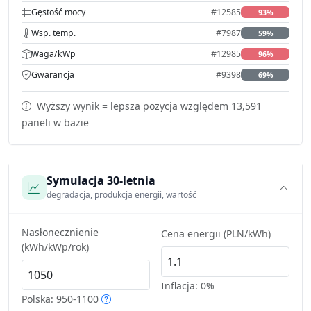
Gęstość mocy
#12585
93%
Wsp. temp.
#7987
59%
Waga/kWp
#12985
96%
Gwarancja
#9398
69%
Wyższy wynik = lepsza pozycja względem 13,591
paneli w bazie
Symulacja 30-letnia
degradacja, produkcja energii, wartość
Nasłonecznienie
Cena energii (PLN/kWh)
(kWh/kWp/rok)
Inflacja:
0%
Polska: 950-1100