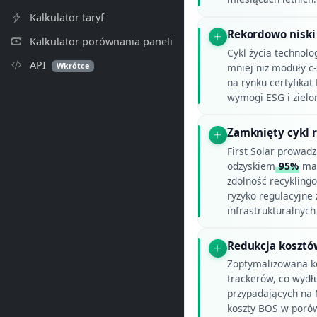
Kalkulator taryf
Rekordowo niski
Kalkulator porównania paneli
Cykl życia technol
API
Wkrótce
mniej niż moduły c-
na rynku certyfika
wymogi ESG i zielon
Zamknięty cykl r
First Solar prowad
odzyskiem
95%
mat
zdolność recyklingo
ryzyko regulacyjne 
infrastrukturalnych
Redukcja kosztów
Zoptymalizowana ko
trackerów, co wydłu
przypadających na M
koszty BOS w porów