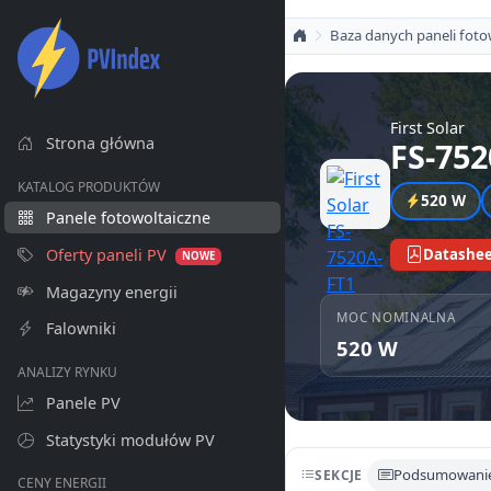
Baza danych paneli foto
First Solar
Strona główna
FS-752
KATALOG PRODUKTÓW
520 W
Panele fotowoltaiczne
Oferty paneli PV
Datashee
NOWE
Magazyny energii
MOC NOMINALNA
Falowniki
520 W
ANALIZY RYNKU
Panele PV
Statystyki modułów PV
Podsumowani
SEKCJE
CENY ENERGII