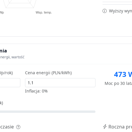
Wyższy wyni
nia
nergii, wartość
473 
p/rok)
Cena energii (PLN/kWh)
Moc po 30 la
Inflacja:
0%
k)
 czasie
Roczna pr