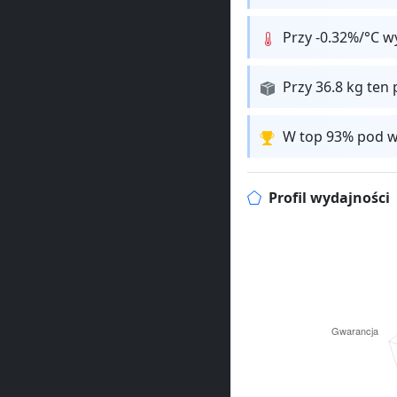
Przy -0.32%/°C w
Przy 36.8 kg ten 
W top 93% pod w
Profil wydajności