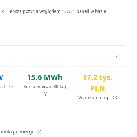
k = lepsza pozycja względem 13,581 paneli w bazie
W
15.6 MWh
17.2 tys.
PLN
tach
Suma energii (30 lat)
Wartość energii
odukcja energii