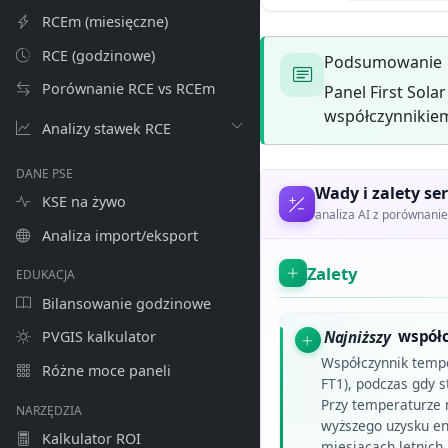
RCEm (miesięczne)
RCE (godzinowe)
Podsumowanie
Porównanie RCE vs RCEm
Panel First Sol
współczynnikiem
Analizy stawek RCE
DANE PSE
Wady i zalety ser
KSE na żywo
analiza AI z porównan
Analiza import/eksport
Zalety
EDUKACJA
Bilansowanie godzinowe
Najniższy
współc
PVGIS kalkulator
Współczynnik temp
Różne moce paneli
FT1), podczas gdy 
Przy temperaturze
NARZĘDZIA
wyższego uzysku en
Kalkulator ROI
miesiącach letnich.