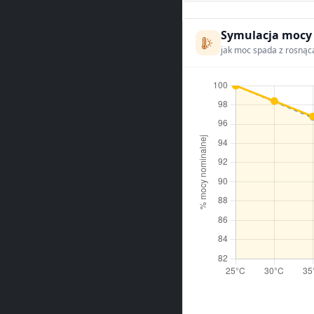
Symulacja mocy
jak moc spada z rosnąc