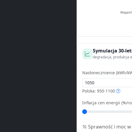
Symulacja 30-let
degradacja, produkcja e
Nasłonecznienie (kWh/kW
Polska: 950-1100
Inflacja cen energii (%/ro
Sprawność i moc w