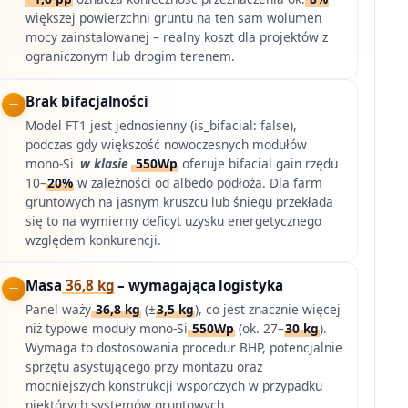
większej powierzchni gruntu na ten sam wolumen
mocy zainstalowanej – realny koszt dla projektów z
ograniczonym lub drogim terenem.
Brak bifacjalności
Model FT1 jest jednosienny (is_bifacial: false),
podczas gdy większość nowoczesnych modułów
mono-Si
w klasie
550Wp
oferuje bifacial gain rzędu
10–
20%
w zależności od albedo podłoża. Dla farm
gruntowych na jasnym kruszcu lub śniegu przekłada
się to na wymierny deficyt uzysku energetycznego
względem konkurencji.
Masa
36,8 kg
– wymagająca logistyka
Panel waży
36,8 kg
(±
3,5 kg
), co jest znacznie więcej
niż typowe moduły mono-Si
550Wp
(ok. 27–
30 kg
).
Wymaga to dostosowania procedur BHP, potencjalnie
sprzętu asystującego przy montażu oraz
mocniejszych konstrukcji wsporczych w przypadku
niektórych systemów gruntowych.