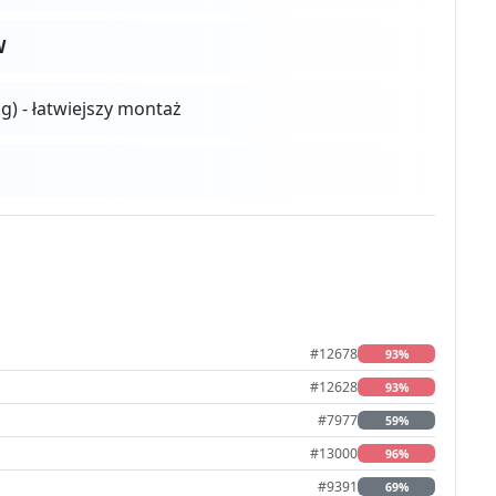
W
kg) - łatwiejszy montaż
#12678
93%
#12628
93%
#7977
59%
#13000
96%
#9391
69%