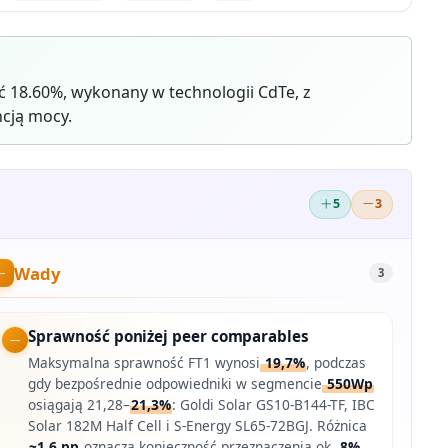
ć 18.60%, wykonany w technologii CdTe, z
cją mocy.
5
3
Wady
3
Sprawność poniżej peer comparables
Maksymalna sprawność FT1 wynosi
19,7%
, podczas
gdy bezpośrednie odpowiedniki w segmencie
550Wp
osiągają 21,28–
21,3%
: Goldi Solar GS10-B144-TF, IBC
Solar 182M Half Cell i S-Energy SL65-72BGJ. Różnica
~1,6 pp
oznacza konieczność przeznaczenia ok.
8%