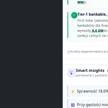
MW
p.
Tier-1 bankable,
First Solar (założo
bankability dla fi
wynosiły
9,4 GW
dc
sankcji celnych na 
Analiza wygenerowana prz
Smart insights
porównanie z panelam
Sprawność 18.6
Przy gęstości m