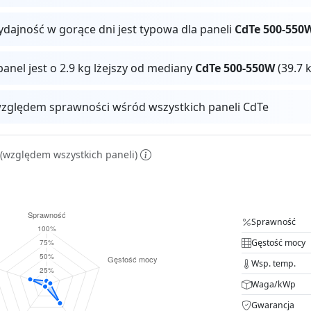
ydajność w gorące dni jest typowa dla paneli
CdTe 500-550
panel jest o 2.9 kg lżejszy od mediany
CdTe 500-550W
(39.7 
zględem sprawności wśród wszystkich paneli CdTe
(względem wszystkich paneli)
Sprawność
Gęstość mocy
Wsp. temp.
Waga/kWp
Gwarancja