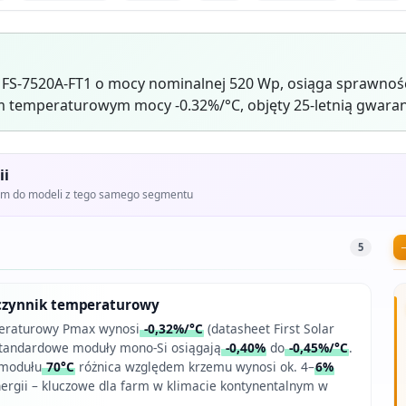
ar FS-7520A-FT1 o mocy nominalnej 520 Wp, osiąga sprawnoś
 temperaturowym mocy -0.32%/°C, objęty 25-letnią gwaran
ii
iem do modeli z tego samego segmentu
5
zynnik temperaturowy
eraturowy Pmax wynosi
-0,32%/°C
(datasheet First Solar
standardowe moduły mono-Si osiągają
-0,40%
do
-0,45%/°C
.
 modułu
70°C
różnica względem krzemu wynosi ok. 4–
6%
ergii – kluczowe dla farm w klimacie kontynentalnym w