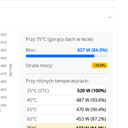
Przy 75°C (gorący dach w lecie):
Moc:
437 W (84.0%)
Strata mocy:
-16.0%
Przy różnych temperaturach:
25°C (STC)
520 W (100%)
45°C
487 W (93.6%)
55°C
470 W (90.4%)
65°C
453 W (87.2%)