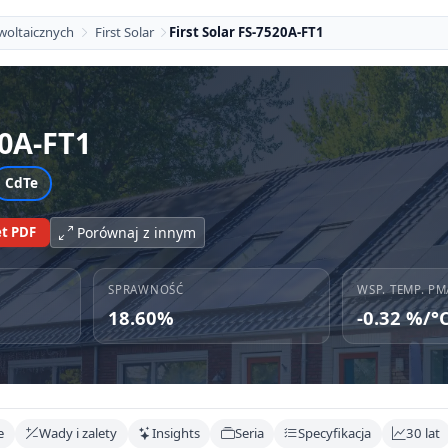
woltaicznych
First Solar
First Solar FS-7520A-FT1
0A-FT1
CdTe
t PDF
Porównaj z innym
SPRAWNOŚĆ
WSP. TEMP. PM
18.60%
-0.32 %/°
e
Wady i zalety
Insights
Seria
Specyfikacja
30 lat