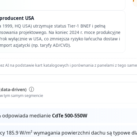
 producent USA
na 1999, HQ USA) utrzymuje status Tier-1 BNEF i pełną
nansowania projektowego. Na koniec 2024 r. moce produkcyjne
/rok wyłącznie w USA, co zmniejsza ryzyko łańcucha dostaw i
import azjatycki (np. taryfy AD/CVD).
ez AI na podstawie kart katalogowych i porównania z panelami z tego sam
(data-driven)
i w tym samym segmencie
% odpowiada medianie
CdTe 500-550W
ocy 185.9 W/m² wymagania powierzchni dachu są typowe dl