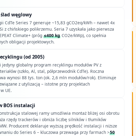
 ślad węglowy
ogii CdTe Series 7 generuje ~15,83 gCO2eq/kWh – nawet 4x
Si z chińskiego polikrzemu. Seria 7 uzyskała jako pierwsza
t EPEAT Climate+ (próg
≤400 kg
CO2e/kWp), co spełnia
ych obligacji projektowych.
ecyklingu (od 2005)
zi jedyny globalny program recyklingu modułów PV z
eriałów (szkło, Al, stal, półprzewodnik CdTe). Roczna
wa wynosi 88 tys. ton (ok. 2,6 mln modułów/rok). Eliminuje
związane z utylizacją – istotne przy projektach
 w UE.
 BOS instalacji
nstrukcja stalowej ramy umożliwia montaż bliżej osi obrotu
ża rzędy trackerów i obniża liczbę silników i tłumików
W. Producent deklaruje wyższą prędkość instalacji i niższe
naniu do Series 6 – kluczowa przewaga przy farmach >
50