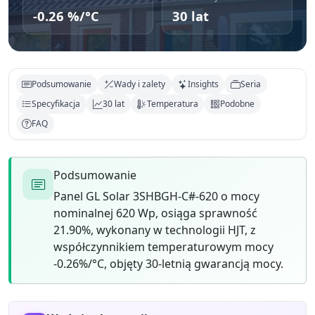
-0.26 %/°C
30 lat
Podsumowanie
Wady i zalety
Insights
Seria
Specyfikacja
30 lat
Temperatura
Podobne
FAQ
Podsumowanie
Panel GL Solar 3SHBGH-C#-620 o mocy
nominalnej 620 Wp, osiąga sprawność
21.90%, wykonany w technologii HJT, z
współczynnikiem temperaturowym mocy
-0.26%/°C, objęty 30-letnią gwarancją mocy.