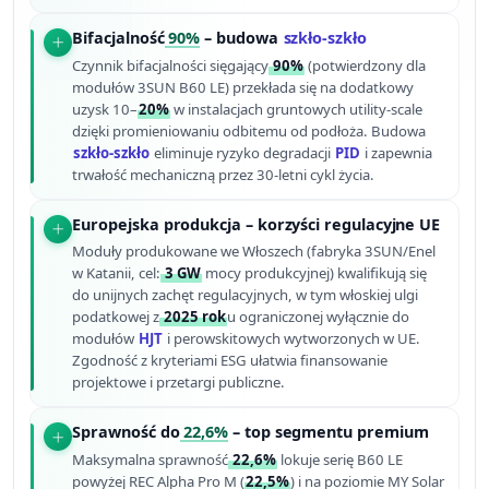
Bifacjalność
90%
– budowa
szkło-szkło
Czynnik bifacjalności sięgający
90%
(potwierdzony dla
modułów 3SUN B60 LE) przekłada się na dodatkowy
uzysk 10–
20%
w instalacjach gruntowych utility-scale
dzięki promieniowaniu odbitemu od podłoża. Budowa
szkło-szkło
eliminuje ryzyko degradacji
PID
i zapewnia
trwałość mechaniczną przez 30-letni cykl życia.
Europejska produkcja – korzyści regulacyjne UE
Moduły produkowane we Włoszech (fabryka 3SUN/Enel
w Katanii, cel:
3 GW
mocy produkcyjnej) kwalifikują się
do unijnych zachęt regulacyjnych, w tym włoskiej ulgi
podatkowej z
2025 rok
u ograniczonej wyłącznie do
modułów
HJT
i perowskitowych wytworzonych w UE.
Zgodność z kryteriami ESG ułatwia finansowanie
projektowe i przetargi publiczne.
Sprawność do
22,6%
– top segmentu premium
Maksymalna sprawność
22,6%
lokuje serię B60 LE
powyżej REC Alpha Pro M (
22,5%
) i na poziomie MY Solar