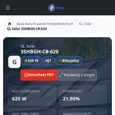
Baza danych paneli fotowoltaicznych
GL Solar
GL Solar 3SHBGH-C#-620
GL Solar
3SHBGH-C#-620
G
620 W
HJT
Bifacjalny
Datasheet PDF
Porównaj z innym
MOC NOMINALNA
SPRAWNOŚĆ
620 W
21.90%
WSP. TEMP. PMAX
GWARANCJA MOCY