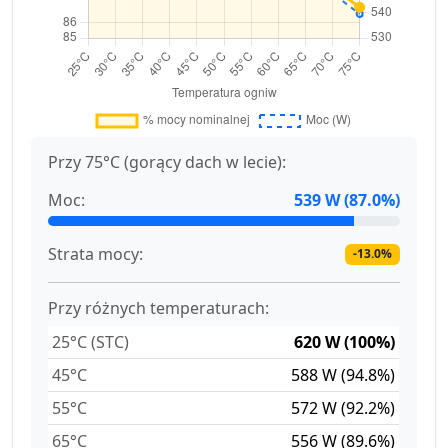
Przy 75°C (gorący dach w lecie):
Moc:
539 W (87.0%)
Strata mocy:
-13.0%
Przy różnych temperaturach:
25°C (STC)
620 W (100%)
45°C
588 W (94.8%)
55°C
572 W (92.2%)
65°C
556 W (89.6%)