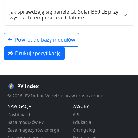
Jak sprawdzają się panele GL Solar B60 LE przy
wysokich temperaturach latem?
Powrót do bazy modułów
Drukuj specyfikację
PV Index
© 2026- PV Index. Wszelkie prawa zastrzeżone.
NAWIGACJA
ZASOBY
Dashboard
API
Baza modułów PV
Edukacja
Baza magazynów energii
Changelog
Najlepsze panele
Preferencje