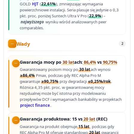
GOLD
HJT
(
22,61%
), zmniejszając wymagania
powierzchniowe instalacji. Seria plasuje się jedynie o 0,3
pkt. proc. poniżej Suntech Ultra V Pro (
22,9%
) –
najwyższego
wyniku wśród analizowanych peer
comparables.
Wady
2
Gwarancja mocy po
30 lat
ach:
86,4%
vs
90,75%
Gwarantowany poziom mocy po
30 lat
ach wynosi
≥86,4%
Pmax, podczas gdy REC Alpha Pro M
gwarantuje
≥90,75%
przy degradacji
≤0,25%/rok
.
Różnica 4,35 pkt. proc. w gwarantowanej mocy
rezydualnej może być istotna przy modelowaniu
przepływów DCF i wymaganiach bankability w projektach
project finance
.
Gwarancja produktowa: 15 vs
20 lat
(REC)
Gwarancja na produkt obejmuje
15 lat
, podczas gdy
REC Alpha Pro M oferuje standardowo
20 lat
gwarancji