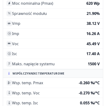
Moc nominalna (Pmax)
620 Wp
Sprawność modułu
21.90%
Vmp
38.12 V
Imp
16.26 A
Voc
45.49 V
Isc
17.40 A
Maks. napięcie systemu
1500 V
WSPÓŁCZYNNIKI TEMPERATUROWE
Wsp. temp. Pmax
-0.260 %/°C
Wsp. temp. Voc
-0.270 %/°C
Wsp. temp. Isc
0.055 %/°C