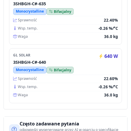
3SHBGH-C#-635
Monocrystalline
Bifacjalny
22.40%
Sprawność
-0.26 %/°C
Wsp. temp.
36.0 kg
Waga
GL SOLAR
640 W
3SHBGH-C#-640
Monocrystalline
Bifacjalny
22.60%
Sprawność
-0.26 %/°C
Wsp. temp.
36.0 kg
Waga
Często zadawane pytania
odpowiedzi wygenerowane przez AI w oparciu o specyfikację