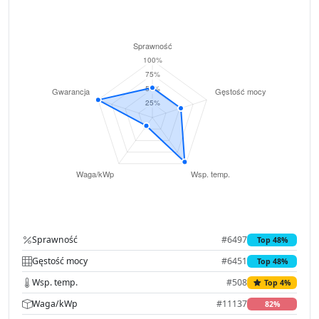
Sprawność
#6497
Top 48%
Gęstość mocy
#6451
Top 48%
Wsp. temp.
#508
Top 4%
Waga/kWp
#11137
82%