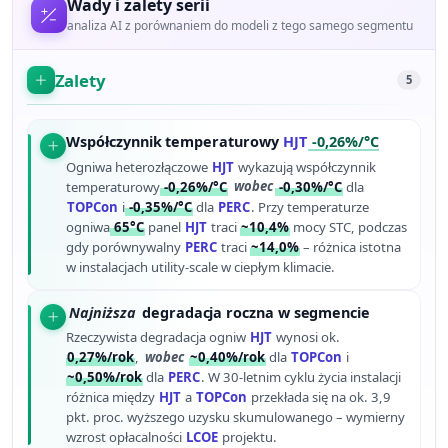
Wady i zalety serii
analiza AI z porównaniem do modeli z tego samego segmentu
Zalety
5
Współczynnik temperaturowy
HJT
-0,26%/°C
Ogniwa heterozłączowe
HJT
wykazują współczynnik
temperaturowy
-0,26%/°C
wobec
-0,30%/°C
dla
TOPCon
i
-0,35%/°C
dla
PERC
. Przy temperaturze
ogniwa
65°C
panel
HJT
traci
~10,4%
mocy STC, podczas
gdy porównywalny
PERC
traci
~14,0%
– różnica istotna
w instalacjach utility-scale w ciepłym klimacie.
Najniższa
degradacja roczna w segmencie
Rzeczywista degradacja ogniw
HJT
wynosi ok.
0,27%/rok
,
wobec
~0,40%/rok
dla
TOPCon
i
~0,50%/rok
dla
PERC
. W 30-letnim cyklu życia instalacji
różnica między
HJT
a
TOPCon
przekłada się na ok. 3,9
pkt. proc. wyższego uzysku skumulowanego – wymierny
wzrost opłacalności
LCOE
projektu.