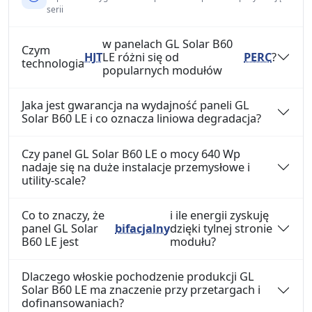
serii
w panelach GL Solar B60
Czym
HJT
LE różni się od
PERC
?
technologia
popularnych modułów
Jaka jest gwarancja na wydajność paneli GL
Solar B60 LE i co oznacza liniowa degradacja?
Czy panel GL Solar B60 LE o mocy 640 Wp
nadaje się na duże instalacje przemysłowe i
utility-scale?
Co to znaczy, że
i ile energii zyskuję
panel GL Solar
bifacjalny
dzięki tylnej stronie
B60 LE jest
modułu?
Dlaczego włoskie pochodzenie produkcji GL
Solar B60 LE ma znaczenie przy przetargach i
dofinansowaniach?