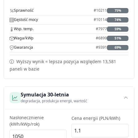
Sprawność
#10211
75%
Gęstość mocy
#10114
74%
Wsp. temp.
#7977
59%
Waga/kWp
#6899
51%
Gwarancja
#9391
69%
Wyższy wynik = lepsza pozycja względem 13,581
paneli w bazie
Symulacja 30-letnia
degradacja, produkcja energii, wartość
Nasłonecznienie
Cena energii (PLN/kWh)
(kWh/kWp/rok)