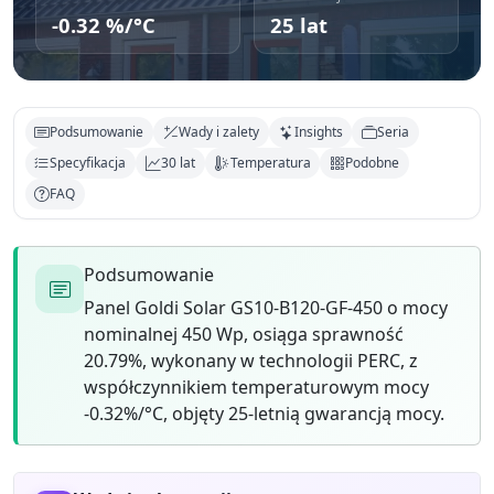
-0.32 %/°C
25 lat
Podsumowanie
Wady i zalety
Insights
Seria
Specyfikacja
30 lat
Temperatura
Podobne
FAQ
Podsumowanie
Panel Goldi Solar GS10-B120-GF-450 o mocy
nominalnej 450 Wp, osiąga sprawność
20.79%, wykonany w technologii PERC, z
współczynnikiem temperaturowym mocy
-0.32%/°C, objęty 25-letnią gwarancją mocy.