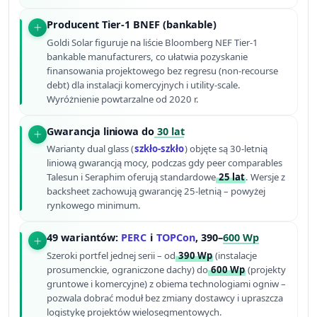
Producent Tier-1 BNEF (bankable)
Goldi Solar figuruje na liście Bloomberg NEF Tier-1
bankable manufacturers, co ułatwia pozyskanie
finansowania projektowego bez regresu (non-recourse
debt) dla instalacji komercyjnych i utility-scale.
Wyróżnienie powtarzalne od 2020 r.
Gwarancja liniowa do
30 lat
Warianty dual glass (
szkło-szkło
) objęte są 30-letnią
liniową gwarancją mocy, podczas gdy peer comparables
Talesun i Seraphim oferują standardowe
25 lat
. Wersje z
backsheet zachowują gwarancję 25-letnią – powyżej
rynkowego minimum.
49 wariantów:
PERC
i
TOPCon
, 390–
600 Wp
Szeroki portfel jednej serii – od
390 Wp
(instalacje
prosumenckie, ograniczone dachy) do
600 Wp
(projekty
gruntowe i komercyjne) z obiema technologiami ogniw –
pozwala dobrać moduł bez zmiany dostawcy i upraszcza
logistykę projektów wielosegmentowych.