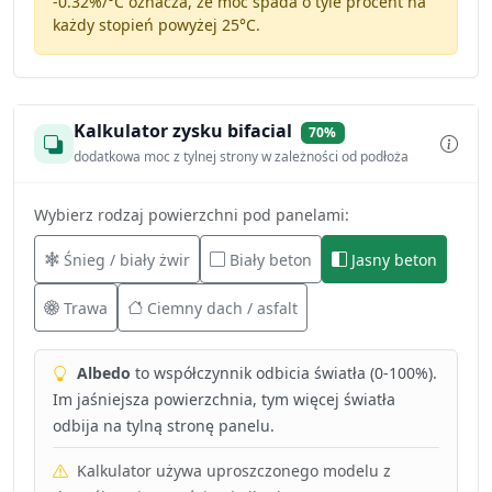
-0.32%/°C
oznacza, że moc spada o tyle procent na
każdy stopień powyżej 25°C.
Kalkulator zysku bifacial
70%
dodatkowa moc z tylnej strony w zależności od podłoża
Wybierz rodzaj powierzchni pod panelami:
Śnieg / biały żwir
Biały beton
Jasny beton
Trawa
Ciemny dach / asfalt
Albedo
to współczynnik odbicia światła (0-100%).
Im jaśniejsza powierzchnia, tym więcej światła
odbija na tylną stronę panelu.
Kalkulator używa uproszczonego modelu z