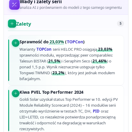
Wady i zalety serii
analiza AI z porównaniem do modeli z tego samego segmentu
Zalety
5
Sprawność do
23,03%
(
TOPCon
)
Warianty
TOPCon
serii HELOC PRO osiągają
23,03%
sprawności modułu, wyprzedzając peer comparables:
Talesun BISTAR (
21,5%
) i Seraphim Seco (
21,46%
) o
ponad 1,5 p.p. Wynik nieznacznie ustępuje tylko
Tongwei TWMND (
23,2%
), który jest jednak modułem
bifacjalnym.
Kiwa PVEL Top Performer 2024
Goldi Solar uzyskał status Top Performer w 10. edycji PV
Module Reliability Scorecard (2024) – 16 modułów serii
otrzymało wyróżnienie w testach TC, DH,
PID
oraz
LID+LETID, co niezależnie potwierdza ponadprzeciętną
trwałość i odporność na degradację w warunkach
rzeczywistych.