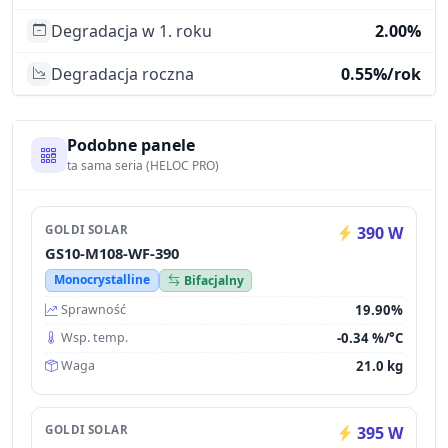
Degradacja w 1. roku
2.00%
Degradacja roczna
0.55%/rok
Podobne panele
ta sama seria (HELOC PRO)
GOLDI SOLAR
390 W
GS10-M108-WF-390
Monocrystalline
Bifacjalny
19.90%
Sprawność
-0.34 %/°C
Wsp. temp.
21.0 kg
Waga
GOLDI SOLAR
395 W