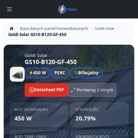
Baza danych paneli fotowoltaicznych
Goldi Solar
Goldi Solar GS10-B120-GF-450
Goldi Solar
GS10-B120-GF-450
450 W
PERC
Bifacjalny
Datasheet PDF
Porównaj z innym
MOC NOMINALNA
SPRAWNOŚĆ
450 W
20.79%
WSP. TEMP. PMAX
GWARANCJA MOCY