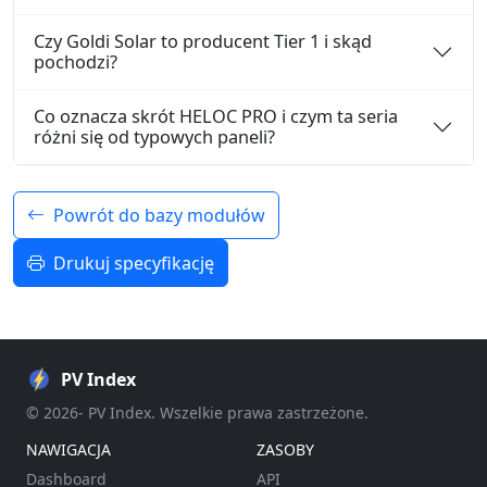
Czy Goldi Solar to producent Tier 1 i skąd
pochodzi?
Co oznacza skrót HELOC PRO i czym ta seria
różni się od typowych paneli?
Powrót do bazy modułów
Drukuj specyfikację
PV Index
© 2026- PV Index. Wszelkie prawa zastrzeżone.
NAWIGACJA
ZASOBY
Dashboard
API