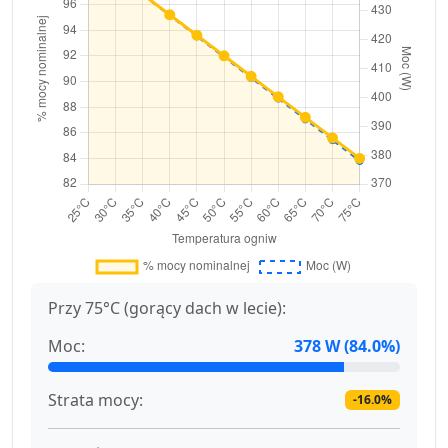
Przy 75°C (gorący dach w lecie):
Moc:
378 W (84.0%)
Strata mocy:
-16.0%