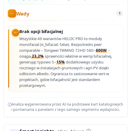
Wady
1
Brak opcji bifacjalnej
Wszystkie 49 wariantów HELOC PRO to moduły
monofacial (is_bifacial: false). Bezpośredni peer
comparable – Tongwei TWMND 72HD 580–
600W
–
osiąga
23,2%
sprawności właśnie w wersji bifacialnej,
generując typowo 5–
15%
dodatkowego uzysku
rocznego w instalacjach gruntowych i agri-PV dzięki
odbiciom albedo. Ogranicza to zastosowanie serii w
projektach, gdzie bifacjalność jest standardem
przetargowym.
Analiza wygenerowana przez AI na podstawie kart katalogowych
i porównania z panelami z tego samego segmentu wydajności.