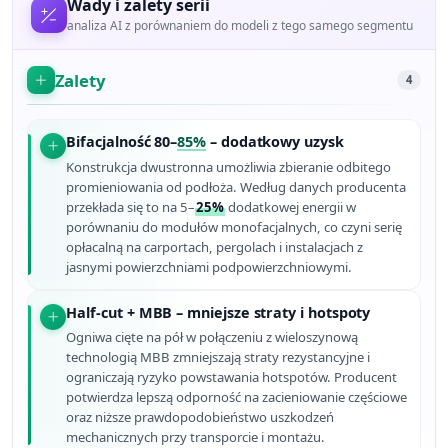
Wady i zalety serii
analiza AI z porównaniem do modeli z tego samego segmentu
Zalety
4
Bifacjalność 80–
85%
– dodatkowy uzysk
Konstrukcja dwustronna umożliwia zbieranie odbitego
promieniowania od podłoża. Według danych producenta
przekłada się to na 5–
25%
dodatkowej energii w
porównaniu do modułów monofacjalnych, co czyni serię
opłacalną na carportach, pergolach i instalacjach z
jasnymi powierzchniami podpowierzchniowymi.
Half-cut + MBB – mniejsze straty i hotspoty
Ogniwa cięte na pół w połączeniu z wieloszynową
technologią MBB zmniejszają straty rezystancyjne i
ograniczają ryzyko powstawania hotspotów. Producent
potwierdza lepszą odporność na zacieniowanie częściowe
oraz niższe prawdopodobieństwo uszkodzeń
mechanicznych przy transporcie i montażu.