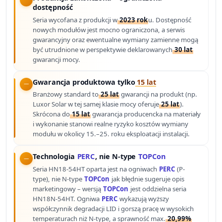
dostępność
Seria wycofana z produkcji w
2023 rok
u. Dostępność
nowych modułów jest mocno ograniczona, a serwis
gwarancyjny oraz ewentualne wymiany zamienne mogą
być utrudnione w perspektywie deklarowanych
30 lat
gwarancji mocy.
Gwarancja produktowa tylko
15 lat
Branżowy standard to
25 lat
gwarancji na produkt (np.
Luxor Solar w tej samej klasie mocy oferuje
25 lat
).
Skrócona do
15 lat
gwarancja producencka na materiały
i wykonanie stanowi realne ryzyko kosztów wymiany
modułu w okolicy 15.–25. roku eksploatacji instalacji.
Technologia
PERC
, nie N-type
TOPCon
Seria HN18-54HT oparta jest na ogniwach
PERC
(P-
type), nie N-type
TOPCon
jak błędnie sugeruje opis
marketingowy – wersją
TOPCon
jest oddzielna seria
HN18N-54HT. Ogniwa
PERC
wykazują wyższy
współczynnik degradacji LID i gorszą pracę w wysokich
temperaturach niż N-type, a sprawność max.
20,99%