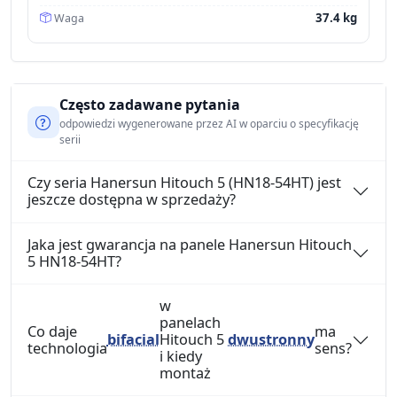
37.4 kg
Waga
Często zadawane pytania
odpowiedzi wygenerowane przez AI w oparciu o specyfikację
serii
Czy seria Hanersun Hitouch 5 (HN18-54HT) jest
jeszcze dostępna w sprzedaży?
Jaka jest gwarancja na panele Hanersun Hitouch
5 HN18-54HT?
w
panelach
Co daje
ma
bifacial
Hitouch 5
dwustronny
technologia
sens?
i kiedy
montaż