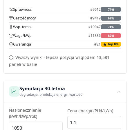
Sprawność
#9612
71%
Gęstość mocy
#9419
69%
Wsp. temp.
#10047
74%
Waga/kWp
#11836
87%
Gwarancja
#21
Top 0%
Wyższy wynik = lepsza pozycja względem 13,581
paneli w bazie
Symulacja 30-letnia
degradacja, produkcja energii, wartość
Nasłonecznienie
Cena energii (PLN/kWh)
(kWh/kWp/rok)