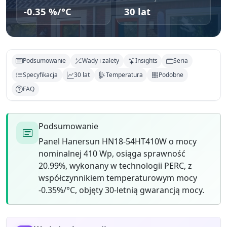
-0.35 %/°C
30 lat
Podsumowanie
Wady i zalety
Insights
Seria
Specyfikacja
30 lat
Temperatura
Podobne
FAQ
Podsumowanie
Panel Hanersun HN18-54HT410W o mocy
nominalnej 410 Wp, osiąga sprawność
20.99%, wykonany w technologii PERC, z
współczynnikiem temperaturowym mocy
-0.35%/°C, objęty 30-letnią gwarancją mocy.