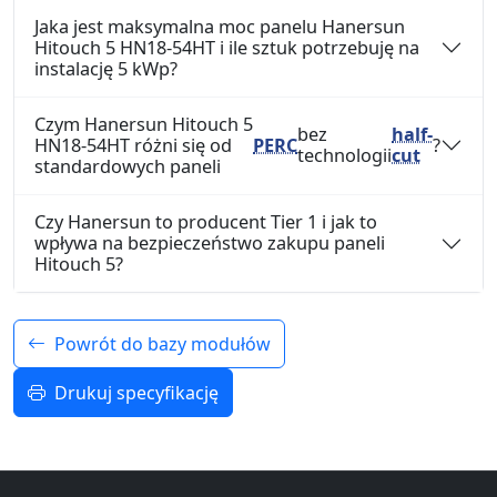
Jaka jest maksymalna moc panelu Hanersun
Hitouch 5 HN18-54HT i ile sztuk potrzebuję na
instalację 5 kWp?
Czym Hanersun Hitouch 5
bez
half-
HN18-54HT różni się od
PERC
?
technologii
cut
standardowych paneli
Czy Hanersun to producent Tier 1 i jak to
wpływa na bezpieczeństwo zakupu paneli
Hitouch 5?
Powrót do bazy modułów
Drukuj specyfikację