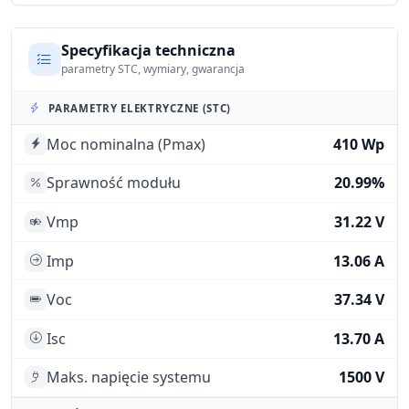
Specyfikacja techniczna
parametry STC, wymiary, gwarancja
PARAMETRY ELEKTRYCZNE (STC)
Moc nominalna (Pmax)
410 Wp
Sprawność modułu
20.99%
Vmp
31.22 V
Imp
13.06 A
Voc
37.34 V
Isc
13.70 A
Maks. napięcie systemu
1500 V