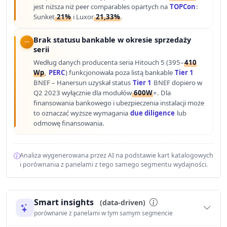
jest niższa niż peer comparables opartych na
TOPCon
:
Sunket
21%
i Luxor
21,33%
.
Brak statusu bankable w okresie sprzedaży
serii
Według danych producenta seria Hitouch 5 (395–
410
Wp
,
PERC
) funkcjonowała poza listą bankable
Tier 1
BNEF – Hanersun uzyskał status
Tier 1
BNEF dopiero w
Q2 2023 wyłącznie dla modułów
600W
+. Dla
finansowania bankowego i ubezpieczenia instalacji może
to oznaczać wyższe wymagania
due diligence
lub
odmowę finansowania.
Analiza wygenerowana przez AI na podstawie kart katalogowych
i porównania z panelami z tego samego segmentu wydajności.
Smart insights
(data-driven)
porównanie z panelami w tym samym segmencie