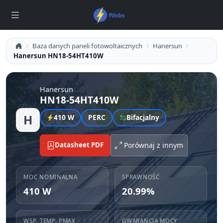
Baza danych paneli fotowoltaicznych
Hanersun
Hanersun HN18-54HT410W
Hanersun
HN18-54HT410W
H
410 W
PERC
Bifacjalny
Datasheet PDF
Porównaj z innym
MOC NOMINALNA
SPRAWNOŚĆ
410 W
20.99%
WSP. TEMP. PMAX
GWARANCJA MOCY