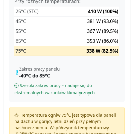
Przy różnych temperaturach:
25°C (STC)
410 W (100%)
45°C
381 W (93.0%)
55°C
367 W (89.5%)
65°C
353 W (86.0%)
75°C
338 W (82.5%)
Zakres pracy panelu
-40°C do 85°C
Szeroki zakres pracy – nadaje się do
ekstremalnych warunków klimatycznych
Temperatura ogniw 75°C jest typowa dla paneli
na dachu w gorący letni dzień przy pełnym
nasłonecznieniu. Współczynnik temperaturowy
-0.35%/°C
oznacza, że moc spada o tyle procent na