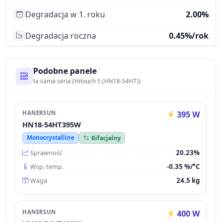
Degradacja w 1. roku
2.00%
Degradacja roczna
0.45%/rok
Podobne panele
ta sama seria (Hitouch 5 (HN18-54HT))
HANERSUN
395 W
HN18-54HT395W
Monocrystalline
Bifacjalny
20.23%
Sprawność
-0.35 %/°C
Wsp. temp.
24.5 kg
Waga
HANERSUN
400 W