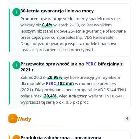
30-letnia gwarancja liniowa mocy
Producent gwarantuje średni roczny spadek mocy nie
większy niż
0,4%
w latach 2–30, co jest wynikiem
lepszym niż standardowe 25-letnie gwarancje oferowane
przez część peer comparables (np. VDS Renewable).
Długi horyzont gwarancji wspiera modele finansowe
instalacji prosumenckich i komercyjnych.
Przyzwoita sprawność jak na
PERC
bifacjalny z
2021 r.
Zakres 20,23–
20,99%
był konkurencyjnym wynikiem
dla modułów
PERC
182 mm
w momencie premiery
(2021). Dla porównania peer comparable VDS-S144/FNH
osiąga max.
20,4%
, więc
najlepszy
wariant HN18-54HT
wyprzedza tę serię o ok. 0,6 pkt proc.
Wady
4
Produkcja zakończona – ograniczona