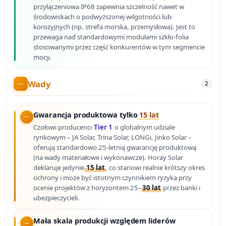
przyłączeniowa IP68 zapewnia szczelność nawet w
środowiskach o podwyższonej wilgotności lub
korozyjnych (np. strefa morska, przemysłowa). Jest to
przewaga nad standardowymi modułami szkło-folia
stosowanymi przez część konkurentów w tym segmencie
mocy.
Wady
2
Gwarancja produktowa tylko
15 lat
Czołowi producenci
Tier 1
o globalnym udziale
rynkowym – JA Solar, Trina Solar, LONGi, Jinko Solar –
oferują standardowo 25-letnią gwarancję produktową
(na wady materiałowe i wykonawcze). Horay Solar
deklaruje jedynie
15 lat
, co stanowi realnie krótszy okres
ochrony i może być istotnym czynnikiem ryzyka przy
ocenie projektów z horyzontem 25–
30 lat
przez banki i
ubezpieczycieli.
Mała skala produkcji względem liderów