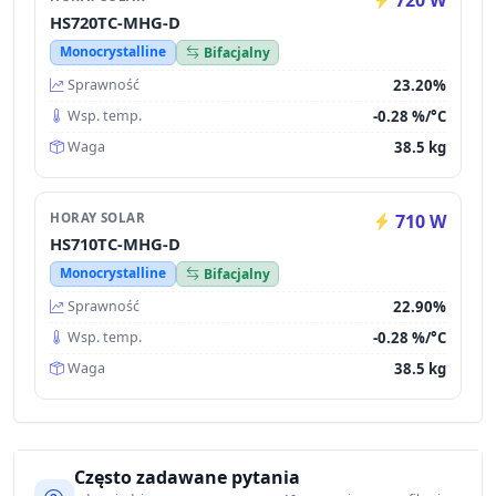
HS720TC-MHG-D
Monocrystalline
Bifacjalny
23.20%
Sprawność
-0.28 %/°C
Wsp. temp.
38.5 kg
Waga
HORAY SOLAR
710 W
HS710TC-MHG-D
Monocrystalline
Bifacjalny
22.90%
Sprawność
-0.28 %/°C
Wsp. temp.
38.5 kg
Waga
Często zadawane pytania