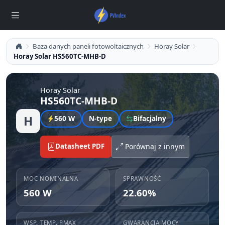
Baza danych paneli fotowoltaicznych
Horay Solar
Horay Solar HS560TC-MHB-D
Horay Solar
HS560TC-MHB-D
H
560 W
N-type
Bifacjalny
Datasheet PDF
Porównaj z innym
MOC NOMINALNA
SPRAWNOŚĆ
560 W
22.60%
WSP. TEMP. PMAX
GWARANCJA MOCY