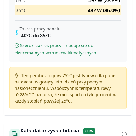
65°C
497 W (88.8%)
75°C
482 W (86.0%)
Zakres pracy panelu
-40°C do 85°C
Szeroki zakres pracy – nadaje się do
ekstremalnych warunków klimatycznych
Temperatura ogniw 75°C jest typowa dla paneli
na dachu w gorący letni dzień przy pełnym
nasłonecznieniu. Współczynnik temperaturowy
-0.28%/°C
oznacza, że moc spada o tyle procent na
każdy stopień powyżej 25°C.
Kalkulator zysku bifacial
80%