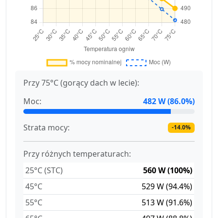
Przy 75°C (gorący dach w lecie):
Moc:
482 W (86.0%)
Strata mocy:
-14.0%
Przy różnych temperaturach:
25°C (STC)
560 W (100%)
45°C
529 W (94.4%)
55°C
513 W (91.6%)