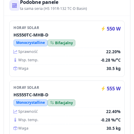
Podobne panele
ta sama seria (HS 191R-132 TC-D Basin)
HORAY SOLAR
550 W
HS550TC-MHB-D
Monocrystalline
Bifacjalny
22.20%
Sprawność
-0.28 %/°C
Wsp. temp.
30.5 kg
Waga
HORAY SOLAR
555 W
HS555TC-MHB-D
Monocrystalline
Bifacjalny
22.40%
Sprawność
-0.28 %/°C
Wsp. temp.
30.5 kg
Waga