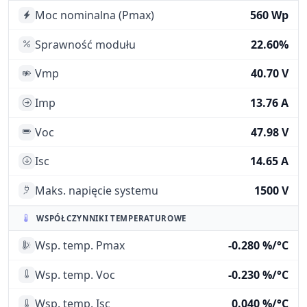
Moc nominalna (Pmax)
560 Wp
Sprawność modułu
22.60%
Vmp
40.70 V
Imp
13.76 A
Voc
47.98 V
Isc
14.65 A
Maks. napięcie systemu
1500 V
WSPÓŁCZYNNIKI TEMPERATUROWE
Wsp. temp. Pmax
-0.280 %/°C
Wsp. temp. Voc
-0.230 %/°C
Wsp. temp. Isc
0.040 %/°C