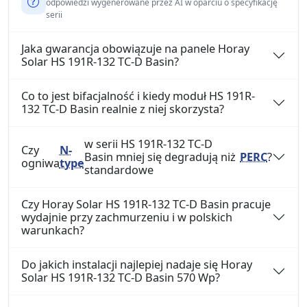
odpowiedzi wygenerowane przez AI w oparciu o specyfikację
serii
Jaka gwarancja obowiązuje na panele Horay
Solar HS 191R-132 TC-D Basin?
Co to jest bifacjalność i kiedy moduł HS 191R-
132 TC-D Basin realnie z niej skorzysta?
w serii HS 191R-132 TC-D
Czy
N-
Basin mniej się degradują niż
PERC
?
ogniwa
type
standardowe
Czy Horay Solar HS 191R-132 TC-D Basin pracuje
wydajnie przy zachmurzeniu i w polskich
warunkach?
Do jakich instalacji najlepiej nadaje się Horay
Solar HS 191R-132 TC-D Basin 570 Wp?