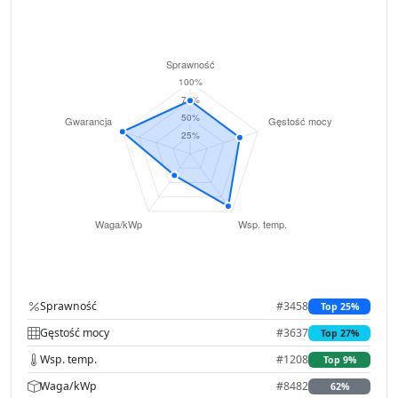
Sprawność
#3458
Top 25%
Gęstość mocy
#3637
Top 27%
Wsp. temp.
#1208
Top 9%
Waga/kWp
#8482
62%