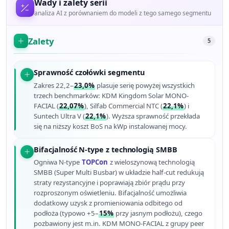
Wady i zalety serii
analiza AI z porównaniem do modeli z tego samego segmentu
Zalety
5
Sprawność czołówki segmentu
Zakres 22,2–
23,0%
plasuje serię powyżej wszystkich
trzech benchmarków: KDM Kingdom Solar MONO-
FACIAL (
22,07%
), Silfab Commercial NTC (
22,1%
) i
Suntech Ultra V (
22,1%
). Wyższa sprawność przekłada
się na niższy koszt BoS na kWp instalowanej mocy.
Bifacjalność N-type z technologią SMBB
Ogniwa N-type
TOPCon
z wieloszynową technologią
SMBB (Super Multi Busbar) w układzie half-cut redukują
straty rezystancyjne i poprawiają zbiór prądu przy
rozproszonym oświetleniu. Bifacjalność umożliwia
dodatkowy uzysk z promieniowania odbitego od
podłoża (typowo +5–
15%
przy jasnym podłożu), czego
pozbawiony jest m.in. KDM MONO-FACIAL z grupy peer