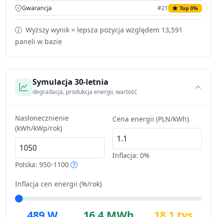
Gwarancja
#21
Top 0%
Wyższy wynik = lepsza pozycja względem 13,591
paneli w bazie
Symulacja 30-letnia
degradacja, produkcja energii, wartość
Nasłonecznienie
Cena energii (PLN/kWh)
(kWh/kWp/rok)
Inflacja:
0%
Polska: 950-1100
Inflacja cen energii (%/rok)
489 W
16.4 MWh
18.1 tys.