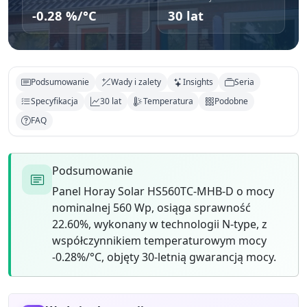
-0.28 %/°C
30 lat
Podsumowanie
Wady i zalety
Insights
Seria
Specyfikacja
30 lat
Temperatura
Podobne
FAQ
Podsumowanie
Panel Horay Solar HS560TC-MHB-D o mocy
nominalnej 560 Wp, osiąga sprawność
22.60%, wykonany w technologii N-type, z
współczynnikiem temperaturowym mocy
-0.28%/°C, objęty 30-letnią gwarancją mocy.