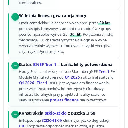
comparables.
30-letnia liniowa gwarancja mocy
Producent deklaruje ochronę wydajności przez
30 lat
,
podczas gdy branżowy standard dla modułów z grupy
peer comparables wynosi 25–
30 lat
. Połączenie z niską
degradacją LID charakterystyczną dla ogniw N-type
oznacza realnie wyższe skumulowane uzyski energii w
całym cyklu życia projektu.
Status
BNEF Tier 1
– bankability potwierdzona
Horay Solar znalazł się na liście BloombergNEF
Tier 1
PV
Module Manufacturers od
Q1 2025
i utrzymał status w
Q1 2026
.
Tier 1
BNEF jest wymogiem finansowania
przez większość banków komercyjnych i funduszy
infrastrukturalnych przy projektach utility-scale, co
ułatwia uzyskanie
project finance
dla inwestorów.
Konstrukcja
szkło-szkło
z puszką IP68
Enkapsulacja
szkło-szkło
eliminuje ryzyko degradacji
PID
i poprawia odporność mechaniczną, a puszka