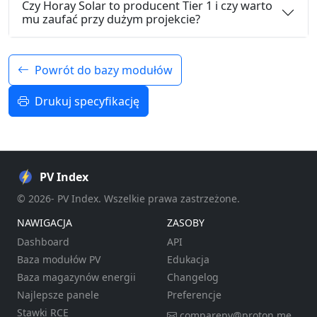
Czy Horay Solar to producent Tier 1 i czy warto
mu zaufać przy dużym projekcie?
Powrót do bazy modułów
Drukuj specyfikację
PV Index
© 2026- PV Index. Wszelkie prawa zastrzeżone.
NAWIGACJA
ZASOBY
Dashboard
API
Baza modułów PV
Edukacja
Baza magazynów energii
Changelog
Najlepsze panele
Preferencje
Stawki RCE
comparepv@proton.me