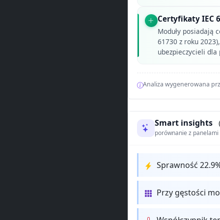
Certyfikaty IEC 
Moduły posiadają c
61730 z roku 2023)
ubezpieczycieli dl
Analiza wygenerowana prz
Smart insights
porównanie z panelam
Sprawność 22.9
Przy gęstości m
Współczynnik te