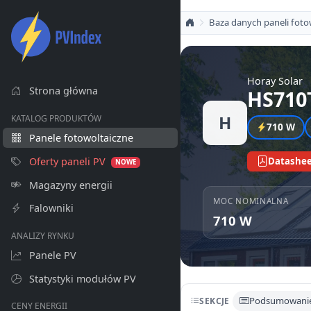
Baza danych paneli foto
Horay Solar
Strona główna
HS710
H
KATALOG PRODUKTÓW
710 W
Panele fotowoltaiczne
Oferty paneli PV
Datashee
NOWE
Magazyny energii
MOC NOMINALNA
Falowniki
710 W
ANALIZY RYNKU
Panele PV
Statystyki modułów PV
Podsumowani
SEKCJE
CENY ENERGII