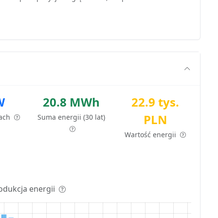
W
20.8 MWh
22.9 tys.
PLN
tach
Suma energii (30 lat)
Wartość energii
odukcja energii