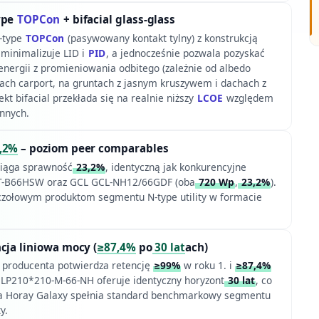
ype
TOPCon
+ bifacial glass-glass
-type
TOPCon
(pasywowany kontakt tylny) z konstrukcją
s minimalizuje LID i
PID
, a jednocześnie pozwala pozyskać
nergii z promieniowania odbitego (zależnie od albedo
ach carport, na gruntach z jasnym kruszywem i dachach z
t bifacial przekłada się na realnie niższy
LCOE
względem
nnych.
,2%
– poziom peer comparables
iąga sprawność
23,2%
, identyczną jak konkurencyjne
B66HSW oraz GCL GCL-NH12/66GDF (oba
720 Wp
,
23,2%
).
 czołowym produktom segmentu N-type utility w formacie
cja liniowa mocy (
≥87,4%
po
30 lat
ach)
t producenta potwierdza retencję
≥99%
w roku 1. i
≥87,4%
 LP210*210-M-66-NH oferuje identyczny horyzont
30 lat
, co
ia Horay Galaxy spełnia standard benchmarkowy segmentu
y.