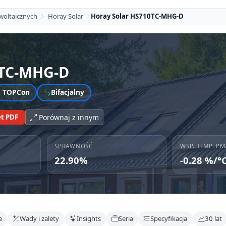
woltaicznych
Horay Solar
Horay Solar HS710TC-MHG-D
TC-MHG-D
TOPCon
Bifacjalny
t PDF
Porównaj z innym
SPRAWNOŚĆ
WSP. TEMP. PM
22.90%
-0.28 %/°
e
Wady i zalety
Insights
Seria
Specyfikacja
30 lat