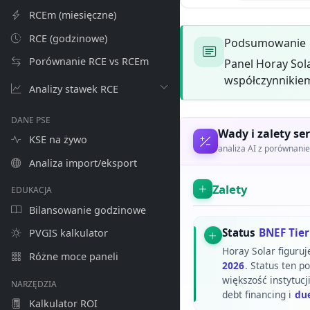
RCEm (miesięczne)
RCE (godzinowe)
Podsumowanie
Porównanie RCE vs RCEm
Panel Horay Sol
współczynnikiem
Analizy stawek RCE
DANE PSE
Wady i zalety ser
KSE na żywo
analiza AI z porównan
Analiza import/eksport
Zalety
EDUKACJA
Bilansowanie godzinowe
Status
BNEF Tier
PVGIS kalkulator
Horay Solar figuruj
Różne moce paneli
2026
. Status ten 
większość instytucj
NARZĘDZIA
debt financing i
due
Kalkulator ROI