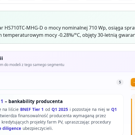
ar HS710TC-MHG-D o mocy nominalnej 710 Wp, osiąga spra
 temperaturowym mocy -0.28%/°C, objęty 30-letnią gwaran
ii
iem do modeli z tego samego segmentu
5
 1
– bankability producenta
e na liście
BNEF Tier 1
od
Q1 2025
i pozostaje na niej w
Q1
potwierdza finansowalność producenta wymaganą przez
i kredytujących projekty farm PV, upraszczając procedury
 diligence
ubezpieczycieli.