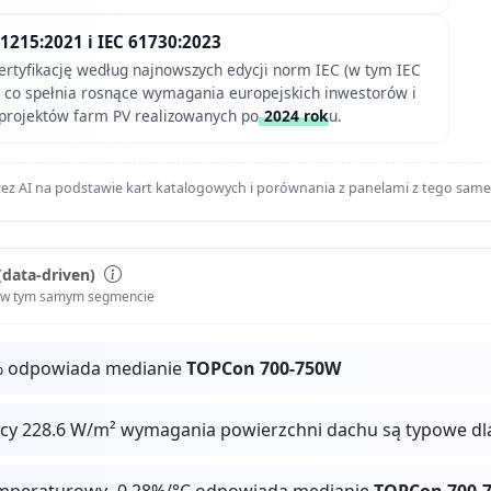
61215:2021 i IEC 61730:2023
ertyfikację według najnowszych edycji norm IEC (w tym IEC
, co spełnia rosnące wymagania europejskich inwestorów i
a projektów farm PV realizowanych po
2024 rok
u.
ez AI na podstawie kart katalogowych i porównania z panelami z tego sam
(data-driven)
i w tym samym segmencie
% odpowiada medianie
TOPCon 700-750W
ocy 228.6 W/m² wymagania powierzchni dachu są typowe dl
mperaturowy -0.28%/°C odpowiada medianie
TOPCon 700-