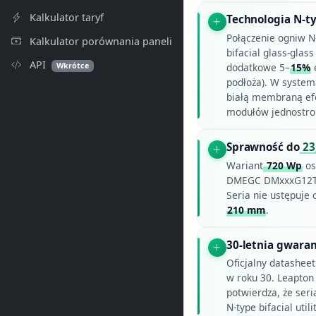
Kalkulator taryf
Technologia N-t
Połączenie ogniw N
Kalkulator porównania paneli
bifacial glass-glas
API
Wkrótce
dodatkowe 5–
15%
e
podłoża). W system
białą membraną efek
modułów jednostro
Sprawność do
23
Wariant
720 Wp
os
DMEGC DMxxxG12T-
Seria nie ustępuje
210 mm
.
30-letnia gwaran
Oficjalny datashee
w roku 30. Leapton
potwierdza, że ser
N-type bifacial utilit