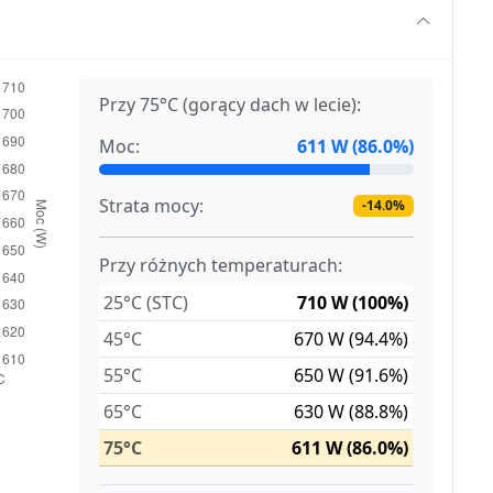
Przy 75°C (gorący dach w lecie):
Moc:
611 W (86.0%)
Strata mocy:
-14.0%
Przy różnych temperaturach:
25°C (STC)
710 W (100%)
45°C
670 W (94.4%)
55°C
650 W (91.6%)
65°C
630 W (88.8%)
75°C
611 W (86.0%)