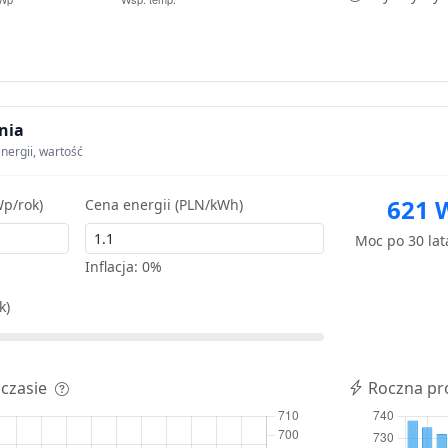
nia
nergii, wartość
621 
p/rok)
Cena energii (PLN/kWh)
Moc po 30 la
Inflacja:
0%
k)
 czasie
Roczna pr