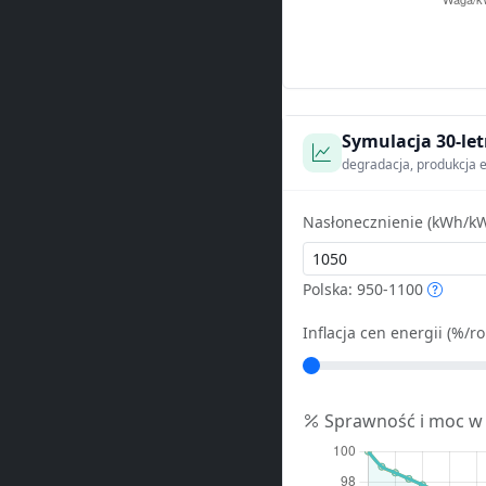
Symulacja 30-let
degradacja, produkcja e
Nasłonecznienie (kWh/kW
Polska: 950-1100
Inflacja cen energii (%/ro
Sprawność i moc w