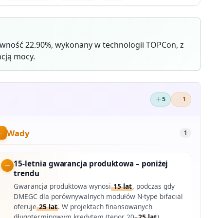
wność 22.90%, wykonany w technologii TOPCon, z
cją mocy.
5
1
Wady
1
15-letnia gwarancja produktowa – poniżej
trendu
Gwarancja produktowa wynosi
15 lat
, podczas gdy
DMEGC dla porównywalnych modułów N-type bifacial
oferuje
25 lat
. W projektach finansowanych
długoterminowym kredytem (tenor 20–
25 lat
)