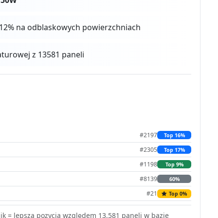
 4-12% na odblaskowych powierzchniach
urowej z 13581 paneli
#2197
Top 16%
#2305
Top 17%
#1198
Top 9%
#8139
60%
#21
Top 0%
k = lepsza pozycja względem 13,581 paneli w bazie