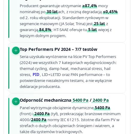
Producent gwarantuje utrzymanie
≥87,4%
mocy
nominalnej po
30 lat
ach, z roczną degradacją
≤0,45%
od 2. roku eksploatacji. Standardem rynkowym w
segmencie masowym (JA Solar, Trina) jest
25 lat
z
gwarancją
84,8%
; HT-SAAE oferuje tu
5 lat
więcej z
lepszym dolnym progiem.
Top Performers PV 2024 – 7/7 testów
Seria uzyskała wyróżnienie na liście PV Top Performers
(2024) we wszystkich 7 kategoriach wydajnościowych:
thermal cycling, damp heat, mechanical stress, hail
stress,
PID
, LID+LETID oraz PAN performance – to
potwierdzenie niezależnymi testami, a nie wyłącznie
deklaracje producenta.
Odporność mechaniczna
5400 Pa
/
2400 Pa
Panel wytrzymuje obciążenie dynamiczne
5400 Pa
(front) i
2400 Pa
(tył), przekraczając branżowe minimum
4000/
2400 Pa
normy IEC 61215. Istotne dla farm PV w
strefach o dużych obciążeniach śniegiem i wiatrem, a
także dla systemów trackingowych.