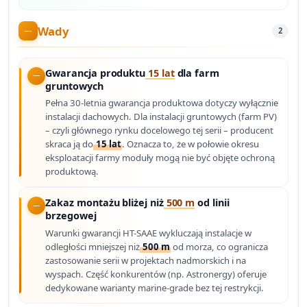
Wady
2
Gwarancja produktu
15 lat
dla farm
gruntowych
Pełna 30-letnia gwarancja produktowa dotyczy wyłącznie
instalacji dachowych. Dla instalacji gruntowych (farm PV)
– czyli głównego rynku docelowego tej serii – producent
skraca ją do
15 lat
. Oznacza to, że w połowie okresu
eksploatacji farmy moduły mogą nie być objęte ochroną
produktową.
Zakaz montażu bliżej niż
500 m
od linii
brzegowej
Warunki gwarancji HT-SAAE wykluczają instalacje w
odległości mniejszej niż
500 m
od morza, co ogranicza
zastosowanie serii w projektach nadmorskich i na
wyspach. Część konkurentów (np. Astronergy) oferuje
dedykowane warianty marine-grade bez tej restrykcji.