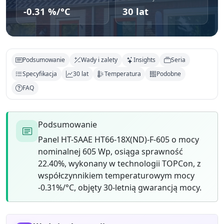
-0.31 %/°C
30 lat
Podsumowanie
Wady i zalety
Insights
Seria
Specyfikacja
30 lat
Temperatura
Podobne
FAQ
Podsumowanie
Panel HT-SAAE HT66-18X(ND)-F-605 o mocy
nominalnej 605 Wp, osiąga sprawność
22.40%, wykonany w technologii TOPCon, z
współczynnikiem temperaturowym mocy
-0.31%/°C, objęty 30-letnią gwarancją mocy.