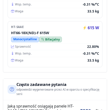
-0.31 %/°C
Wsp. temp.
33.5 kg
Waga
HT-SAAE
615 W
HT66-18X(ND)-F 615W
Monocrystalline
Bifacjalny
22.80%
Sprawność
-0.31 %/°C
Wsp. temp.
33.5 kg
Waga
Często zadawane pytania
odpowiedzi wygenerowane przez AI w oparciu o specyfikację
serii
Jaką sprawność osiągają panele HT-