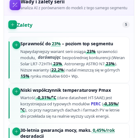
Wady i zalety serii
analiza AI z porównaniem do modeli z tego samego segmentu
Zalety
5
Sprawność do
23%
– poziom top segmentu
Najwydajniejszy wariant serii osiąga
23%
sprawności
modułu,
dorównując
bezpośredniej konkurencji (Weran
Solar LR7-72HTH
23%
, Astronergy ASTRO N7
23%
).
Niższe warianty (
22,2%
) nadal mieszczą się w górnych
15%
rynku modułów 600+ Wp.
Niski współczynnik temperaturowy Pmax
Wartość
-0,31%/°C
(dane datasheet HT-SAAE) jest
korzystniejsza od typowych modułów
PERC
(
-0,35%/
°C
), co przy nagrzanych dachach i farmach PV w letnie
dni przekłada się na realnie wyższy uzysk energii.
30-letnia gwarancja mocy, maks.
0,45%/rok
degradacji