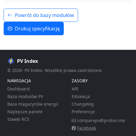
Powrót do bazy modułów
Drukuj specyfikację
PV Index
© 2026- PV Index. Wszelkie prawa zastrzeżone.
NAWIGACJA
ZASOBY
Dashboard
API
Baza modułów PV
Edukacja
Baza magazynów energii
Changelog
Najlepsze panele
Preferencje
Stawki RCE
comparepv@proton.me
Facebook