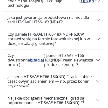
SAAE HT66-18X(ND)-F i co daje
TOPCon
?
technologia
Jaka jest gwarancja produktowa i na moc dla
serii HT-SAAE HT66-18X(ND)-F?
Czy panele HT-SAAE HT66-18X(ND)-F 620W
sprawdzą się na farmie fotowoltaicznej lub w
dużej instalacji gruntowej?
Czy
) paneli HT-SAAE HT66-
dwustronna
bifacial
18X(ND)-F realnie zwiększa
praca (
produkcję energii?
Jak seria HT-SAAE HT66-18X(ND)-F radzi sobie z
częściowym zacienieniem — np. przez komin
czy drzewa?
Na jakie obciążenia mechaniczne i grad są
odporne panele HT-SAAE HT66-18X(ND)-F?