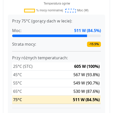
Przy 75°C (gorący dach w lecie):
Moc:
511 W (84.5%)
Strata mocy:
-15.5%
Przy różnych temperaturach:
25°C (STC)
605 W (100%)
45°C
567 W (93.8%)
55°C
549 W (90.7%)
65°C
530 W (87.6%)
75°C
511 W (84.5%)