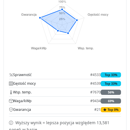
Sprawność
#4533
Top 33%
Gęstość mocy
#4539
Top 33%
Wsp. temp.
#7670
56%
Waga/kWp
#9434
69%
Gwarancja
#21
Top 0%
Wyższy wynik = lepsza pozycja względem 13,581
paneli w bazie