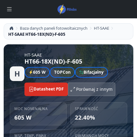
Baza danych paneli fotowoltaicznych
HT-SAAE
HT-SAAE HT66-18X(ND)-F-605
HT-SAAE
HT66-18X(ND)-F-605
H
605 W
TOPCon
Bifacjalny
Datasheet PDF
Porównaj z innym
MOC NOMINALNA
SPRAWNOŚĆ
605 W
22.40%
WSP. TEMP. PMAX
GWARANCJA MOCY