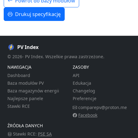
Powrót do bazy modułów
Drukuj specyfikację
PV Index
© 2026- PV Index. Wszelkie prawa zastrzeżone.
NAWIGACJA
ZASOBY
Dashboard
API
Baza modułów PV
Edukacja
Baza magazynów energii
Changelog
Najlepsze panele
Preferencje
Stawki RCE
comparepv@proton.me
Facebook
ŹRÓDŁA DANYCH
Stawki RCE:
PSE SA