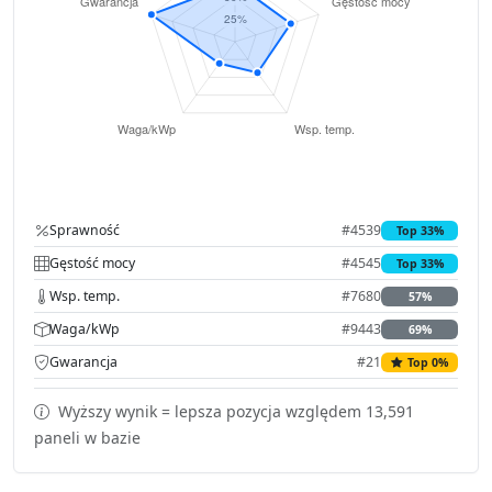
Sprawność
#4539
Top 33%
Gęstość mocy
#4545
Top 33%
Wsp. temp.
#7680
57%
Waga/kWp
#9443
69%
Gwarancja
#21
Top 0%
Wyższy wynik = lepsza pozycja względem 13,591
paneli w bazie