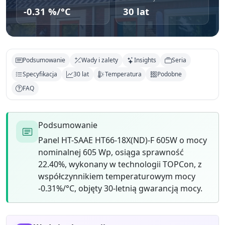
-0.31 %/°C
30 lat
Podsumowanie
Wady i zalety
Insights
Seria
Specyfikacja
30 lat
Temperatura
Podobne
FAQ
Podsumowanie
Panel HT-SAAE HT66-18X(ND)-F 605W o mocy
nominalnej 605 Wp, osiąga sprawność
22.40%, wykonany w technologii TOPCon, z
współczynnikiem temperaturowym mocy
-0.31%/°C, objęty 30-letnią gwarancją mocy.