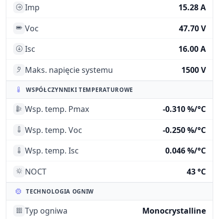
Imp
15.28 A
Voc
47.70 V
Isc
16.00 A
Maks. napięcie systemu
1500 V
WSPÓŁCZYNNIKI TEMPERATUROWE
Wsp. temp. Pmax
-0.310 %/°C
Wsp. temp. Voc
-0.250 %/°C
Wsp. temp. Isc
0.046 %/°C
NOCT
43 °C
TECHNOLOGIA OGNIW
Typ ogniwa
Monocrystalline