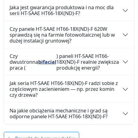
Jaka jest gwarancja produktowa i na moc dla
serii HT-SAAE HT66-18X(ND)-F?
Czy panele HT-SAAE HT66-18X(ND)-F 620W
sprawdzą się na farmie fotowoltaicznej lub w
dużej instalacji gruntowej?
Czy
) paneli HT-SAAE HT66-
dwustronna
bifacial
18X(ND)-F realnie zwiększa
praca (
produkcję energii?
Jak seria HT-SAAE HT66-18X(ND)-F radzi sobie z
częściowym zacienieniem — np. przez komin
czy drzewa?
Na jakie obciążenia mechaniczne i grad są
odporne panele HT-SAAE HT66-18X(ND)-F?