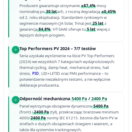
Producent gwarantuje utrzymanie
≥87,4%
mocy
nominalnej po
30 lat
ach, z roczną degradacją
≤0,45%
od 2. roku eksploatacji. Standardem rynkowym w
segmencie masowym (JA Solar, Trina) jest
25 lat
z
gwarancją
84,8%
; HT-SAAE oferuje tu
5 lat
więcej z
lepszym dolnym progiem.
Top Performers PV 2024 – 7/7 testów
Seria uzyskała wyróżnienie na liście PV Top Performers
(2024) we wszystkich 7 kategoriach wydajnościowych:
thermal cycling, damp heat, mechanical stress, hail
stress,
PID
, LID+LETID oraz PAN performance – to
potwierdzenie niezależnymi testami, a nie wyłącznie
deklaracje producenta.
Odporność mechaniczna
5400 Pa
/
2400 Pa
Panel wytrzymuje obciążenie dynamiczne
5400 Pa
(front) i
2400 Pa
(tył), przekraczając branżowe minimum
4000/
2400 Pa
normy IEC 61215. Istotne dla farm PV w
strefach o dużych obciążeniach śniegiem i wiatrem, a
także dla systemów trackingowych.