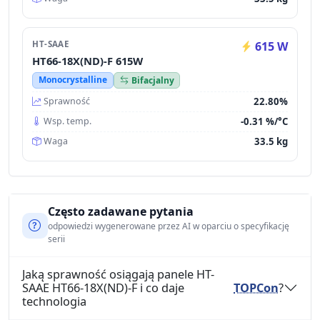
HT-SAAE
615 W
HT66-18X(ND)-F 615W
Monocrystalline
Bifacjalny
22.80%
Sprawność
-0.31 %/°C
Wsp. temp.
33.5 kg
Waga
Często zadawane pytania
odpowiedzi wygenerowane przez AI w oparciu o specyfikację
serii
Jaką sprawność osiągają panele HT-
SAAE HT66-18X(ND)-F i co daje
TOPCon
?
technologia