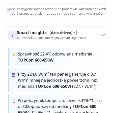
Analiza wygenerowana przez AI na podstawie kart katalogowych
i porównania z panelami z tego samego segmentu wydajności.
Smart insights
(data-driven)
porównanie z panelami w tym samym segmencie
Sprawność 22.4% odpowiada medianie
TOPCon 600-650W
Przy 224.0 W/m² ten panel generuje o 3.7
W/m² mniej na jednostkę powierzchni niż
mediana
TOPCon 600-650W
(227.7 W/m²)
Współczynnik temperaturowy -0.31%/°C jest
o 0.02pp gorszy od mediany
TOPCon 600-
650W
(-0.29%/°C) - większe straty w letnim