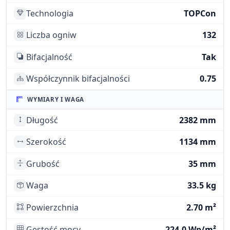
Technologia
TOPCon
Liczba ogniw
132
Bifacjalność
Tak
Współczynnik bifacjalności
0.75
WYMIARY I WAGA
Długość
2382 mm
Szerokość
1134 mm
Grubość
35 mm
Waga
33.5 kg
Powierzchnia
2.70 m²
Gęstość mocy
224.0 Wp/m²