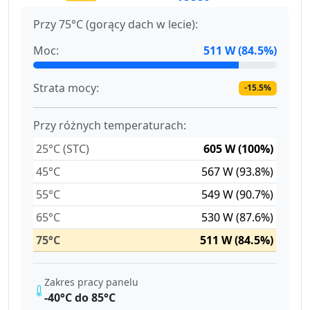
Przy 75°C (gorący dach w lecie):
Moc:
511 W (84.5%)
Strata mocy:
-15.5%
Przy różnych temperaturach:
25°C (STC)
605 W (100%)
45°C
567 W (93.8%)
55°C
549 W (90.7%)
65°C
530 W (87.6%)
75°C
511 W (84.5%)
Zakres pracy panelu
-40°C do 85°C