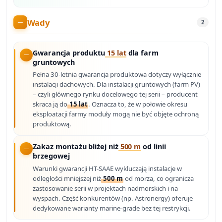
Wady
2
Gwarancja produktu
15 lat
dla farm
gruntowych
Pełna 30-letnia gwarancja produktowa dotyczy wyłącznie
instalacji dachowych. Dla instalacji gruntowych (farm PV)
– czyli głównego rynku docelowego tej serii – producent
skraca ją do
15 lat
. Oznacza to, że w połowie okresu
eksploatacji farmy moduły mogą nie być objęte ochroną
produktową.
Zakaz montażu bliżej niż
500 m
od linii
brzegowej
Warunki gwarancji HT-SAAE wykluczają instalacje w
odległości mniejszej niż
500 m
od morza, co ogranicza
zastosowanie serii w projektach nadmorskich i na
wyspach. Część konkurentów (np. Astronergy) oferuje
dedykowane warianty marine-grade bez tej restrykcji.