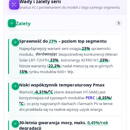
Wady i zalety serii
analiza AI z porównaniem do modeli z tego samego segmentu
Zalety
5
Sprawność do
23%
– poziom top segmentu
Najwydajniejszy wariant serii osiąga
23%
sprawności
modułu,
dorównując
bezpośredniej konkurencji (Weran
Solar LR7-72HTH
23%
, Astronergy ASTRO N7
23%
).
Niższe warianty (
22,2%
) nadal mieszczą się w górnych
15%
rynku modułów 600+ Wp.
Niski współczynnik temperaturowy Pmax
Wartość
-0,31%/°C
(dane datasheet HT-SAAE) jest
korzystniejsza od typowych modułów
PERC
(
-0,35%/
°C
), co przy nagrzanych dachach i farmach PV w letnie
dni przekłada się na realnie wyższy uzysk energii.
30-letnia gwarancja mocy, maks.
0,45%/rok
degradacji