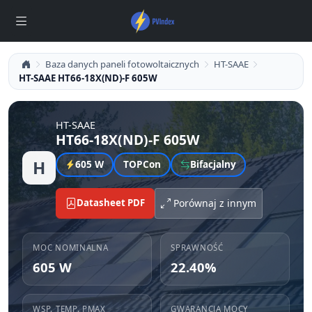
Baza danych paneli fotowoltaicznych
HT-SAAE
HT-SAAE HT66-18X(ND)-F 605W
HT-SAAE
HT66-18X(ND)-F 605W
H
605 W
TOPCon
Bifacjalny
Datasheet PDF
Porównaj z innym
MOC NOMINALNA
SPRAWNOŚĆ
605 W
22.40%
WSP. TEMP. PMAX
GWARANCJA MOCY