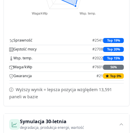
Sprawność
#2541
Top 19%
Gęstość mocy
#2708
Top 20%
Wsp. temp.
#2022
Top 15%
Waga/kWp
#7601
56%
Gwarancja
#21
Top 0%
Wyższy wynik = lepsza pozycja względem 13,591
paneli w bazie
Symulacja 30-letnia
degradacja, produkcja energii, wartość