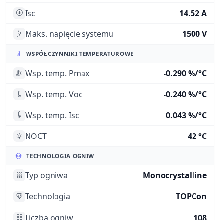
Isc
14.52 A
Maks. napięcie systemu
1500 V
WSPÓŁCZYNNIKI TEMPERATUROWE
Wsp. temp. Pmax
-0.290 %/°C
Wsp. temp. Voc
-0.240 %/°C
Wsp. temp. Isc
0.043 %/°C
NOCT
42 °C
TECHNOLOGIA OGNIW
Typ ogniwa
Monocrystalline
Technologia
TOPCon
Liczba ogniw
108