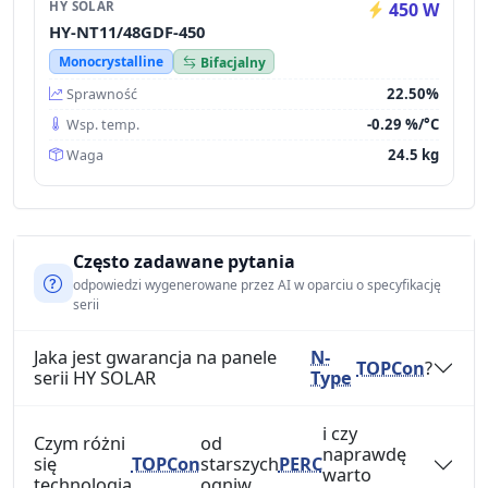
HY SOLAR
450 W
HY-NT11/48GDF-450
Monocrystalline
Bifacjalny
22.50%
Sprawność
-0.29 %/°C
Wsp. temp.
24.5 kg
Waga
Często zadawane pytania
odpowiedzi wygenerowane przez AI w oparciu o specyfikację
serii
Jaka jest gwarancja na panele
N-
TOPCon
?
serii HY SOLAR
Type
i czy
Czym różni
od
naprawdę
się
TOPCon
starszych
PERC
warto
technologia
ogniw