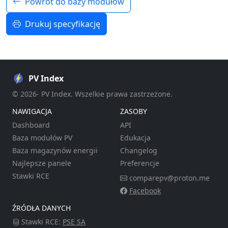
Powrót do bazy modułów
Drukuj specyfikację
PV Index
© 2026- PV Index. Wszelkie prawa zastrzeżone.
NAWIGACJA
ZASOBY
Dashboard
API
Baza modułów PV
Edukacja
Baza magazynów energii
Changelog
Najlepsze panele
Preferencje
Stawki RCE
comparepv@proton.me
Facebook
ŹRÓDŁA DANYCH
Stawki RCE:
PSE SA