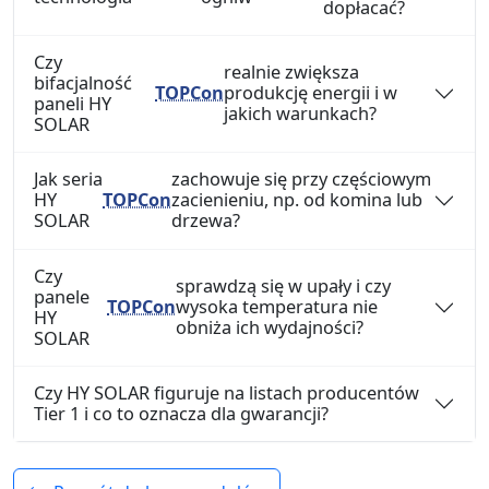
dopłacać?
Czy
realnie zwiększa
bifacjalność
TOPCon
produkcję energii i w
paneli HY
jakich warunkach?
SOLAR
Jak seria
zachowuje się przy częściowym
HY
TOPCon
zacienieniu, np. od komina lub
SOLAR
drzewa?
Czy
sprawdzą się w upały i czy
panele
TOPCon
wysoka temperatura nie
HY
obniża ich wydajności?
SOLAR
Czy HY SOLAR figuruje na listach producentów
Tier 1 i co to oznacza dla gwarancji?