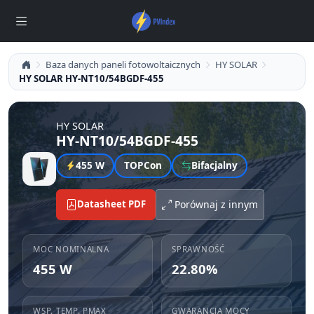
Baza danych paneli fotowoltaicznych
HY SOLAR
HY SOLAR HY-NT10/54BGDF-455
HY SOLAR
HY-NT10/54BGDF-455
455 W
TOPCon
Bifacjalny
Datasheet PDF
Porównaj z innym
MOC NOMINALNA
SPRAWNOŚĆ
455 W
22.80%
WSP. TEMP. PMAX
GWARANCJA MOCY