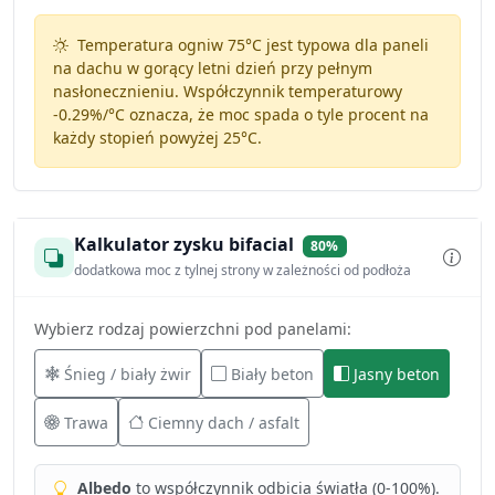
Temperatura ogniw 75°C jest typowa dla paneli
na dachu w gorący letni dzień przy pełnym
nasłonecznieniu. Współczynnik temperaturowy
-0.29%/°C
oznacza, że moc spada o tyle procent na
każdy stopień powyżej 25°C.
Kalkulator zysku bifacial
80%
dodatkowa moc z tylnej strony w zależności od podłoża
Wybierz rodzaj powierzchni pod panelami:
Śnieg / biały żwir
Biały beton
Jasny beton
Trawa
Ciemny dach / asfalt
Albedo
to współczynnik odbicia światła (0-100%).