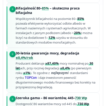
Bifacjalność 80–
85%
– skuteczna praca
bifacjalna
Współczynnik bifacjalności na poziomie 80–
85%
pozwala efektywnie wykorzystać odbite albedo w
farmach naziemnych i systemach agrivoltaicznych. W
instalacjach z jasnym podłożem (albedo >
20%
) można
liczyć na dodatkowe 5–
12%
uzysku w stosunku do
standardowych modułów monofacjalnych.
30-letnia gwarancja mocy, degradacja
≤0,4%/rok
Producent deklaruje
≥87,40%
mocy nominalnej po
30
lat
ach, przy rocznej degradacji
≤0,4%
(po pierwszym
roku
≤1%
). To zgodne z
najlepszymi
standardami
rynku
TOPCon
i daje inwestorom pewność
długoterminowego modelu finansowego bez korekty na
przyspieszoną degradację.
Szeroka gama – 86 wariantów, 445–
730 Wp
Dostępność 86 wariantów mocy od 445 do
730 Wp