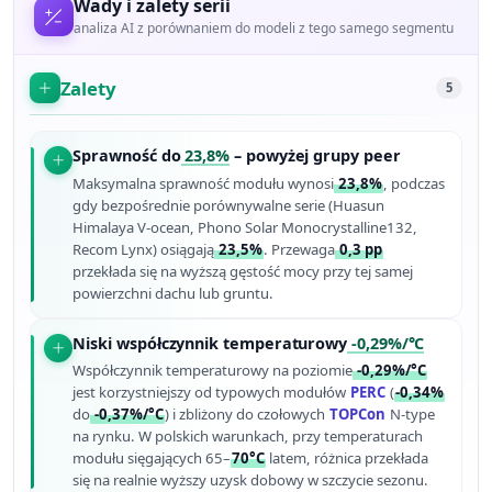
Wady i zalety serii
analiza AI z porównaniem do modeli z tego samego segmentu
Zalety
5
Sprawność do
23,8%
– powyżej grupy peer
Maksymalna sprawność modułu wynosi
23,8%
, podczas
gdy bezpośrednie porównywalne serie (Huasun
Himalaya V-ocean, Phono Solar Monocrystalline132,
Recom Lynx) osiągają
23,5%
. Przewaga
0,3 pp
przekłada się na wyższą gęstość mocy przy tej samej
powierzchni dachu lub gruntu.
Niski współczynnik temperaturowy
-0,29%/°C
Współczynnik temperaturowy na poziomie
-0,29%/°C
jest korzystniejszy od typowych modułów
PERC
(
-0,34%
do
-0,37%/°C
) i zbliżony do czołowych
TOPCon
N-type
na rynku. W polskich warunkach, przy temperaturach
modułu sięgających 65–
70°C
latem, różnica przekłada
się na realnie wyższy uzysk dobowy w szczycie sezonu.