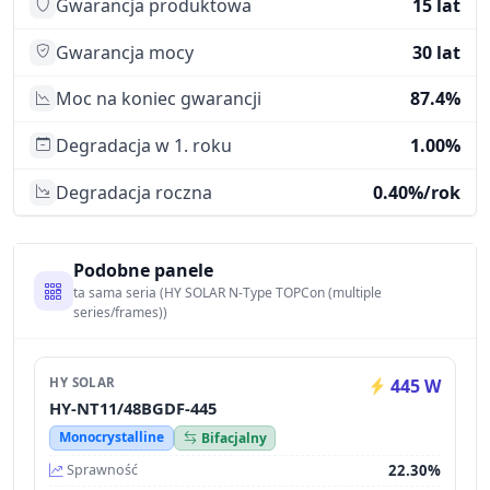
Gwarancja produktowa
15 lat
Gwarancja mocy
30 lat
Moc na koniec gwarancji
87.4%
Degradacja w 1. roku
1.00%
Degradacja roczna
0.40%/rok
Podobne panele
ta sama seria (HY SOLAR N-Type TOPCon (multiple
series/frames))
HY SOLAR
445 W
HY-NT11/48BGDF-445
Monocrystalline
Bifacjalny
22.30%
Sprawność