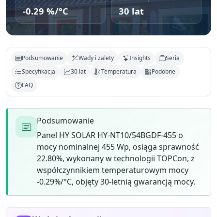
-0.29 %/°C
30 lat
Podsumowanie
Wady i zalety
Insights
Seria
Specyfikacja
30 lat
Temperatura
Podobne
FAQ
Podsumowanie
Panel HY SOLAR HY-NT10/54BGDF-455 o
mocy nominalnej 455 Wp, osiąga sprawność
22.80%, wykonany w technologii TOPCon, z
współczynnikiem temperaturowym mocy
-0.29%/°C, objęty 30-letnią gwarancją mocy.