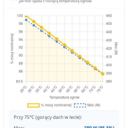
jak moc spada z rosnącą temperaturą ogniwa
Przy 75°C (gorący dach w lecie):
Moc:
389 W (85.5%)