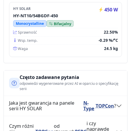
HY SOLAR
450 W
HY-NT10/54BGDF-450
Monocrystalline
Bifacjalny
22.50%
Sprawność
-0.29 %/°C
Wsp. temp.
24.5 kg
Waga
Często zadawane pytania
odpowiedzi wygenerowane przez AI w oparciu o specyfikację
serii
Jaka jest gwarancja na panele
N-
TOPCon
?
serii HY SOLAR
Type
i czy
Czym różni
od
naprawdę