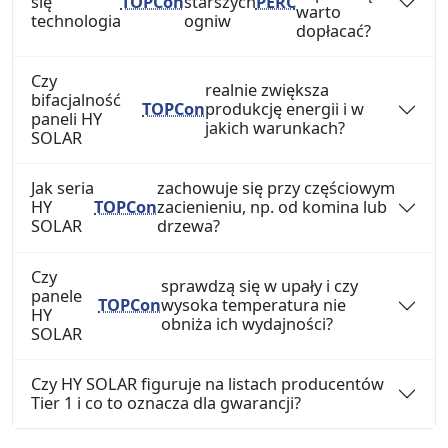
się
TOPCon
starszych
PERC
warto
technologia
ogniw
dopłacać?
Czy
realnie zwiększa
bifacjalność
TOPCon
produkcję energii i w
paneli HY
jakich warunkach?
SOLAR
Jak seria
zachowuje się przy częściowym
HY
TOPCon
zacienieniu, np. od komina lub
SOLAR
drzewa?
Czy
sprawdzą się w upały i czy
panele
TOPCon
wysoka temperatura nie
HY
obniża ich wydajności?
SOLAR
Czy HY SOLAR figuruje na listach producentów
Tier 1 i co to oznacza dla gwarancji?