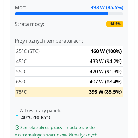
Moc:
393 W (85.5%)
Strata mocy:
-14.5%
Przy różnych temperaturach:
25°C (STC)
460 W (100%)
45°C
433 W (94.2%)
55°C
420 W (91.3%)
65°C
407 W (88.4%)
75°C
393 W (85.5%)
Zakres pracy panelu
-40°C do 85°C
Szeroki zakres pracy – nadaje się do
ekstremalnych warunków klimatycznych