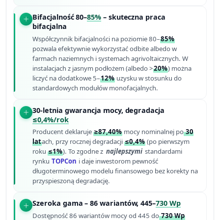
Bifacjalność 80–
85%
– skuteczna praca
bifacjalna
Współczynnik bifacjalności na poziomie 80–
85%
pozwala efektywnie wykorzystać odbite albedo w
farmach naziemnych i systemach agrivoltaicznych. W
instalacjach z jasnym podłożem (albedo >
20%
) można
liczyć na dodatkowe 5–
12%
uzysku w stosunku do
standardowych modułów monofacjalnych.
30-letnia gwarancja mocy, degradacja
≤0,4%/rok
Producent deklaruje
≥87,40%
mocy nominalnej po
30
lat
ach, przy rocznej degradacji
≤0,4%
(po pierwszym
roku
≤1%
). To zgodne z
najlepszymi
standardami
rynku
TOPCon
i daje inwestorom pewność
długoterminowego modelu finansowego bez korekty na
przyspieszoną degradację.
Szeroka gama – 86 wariantów, 445–
730 Wp
Dostępność 86 wariantów mocy od 445 do
730 Wp