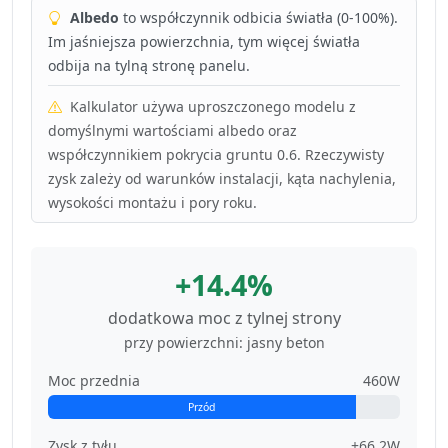
Albedo
to współczynnik odbicia światła (0-100%).
Im jaśniejsza powierzchnia, tym więcej światła
odbija na tylną stronę panelu.
Kalkulator używa uproszczonego modelu z
domyślnymi wartościami albedo oraz
współczynnikiem pokrycia gruntu 0.6. Rzeczywisty
zysk zależy od warunków instalacji, kąta nachylenia,
wysokości montażu i pory roku.
+14.4%
dodatkowa moc z tylnej strony
przy powierzchni: jasny beton
Moc przednia
460W
Przód
Zysk z tyłu
+66.2W