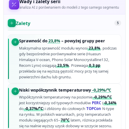
Wady i zalety serii
analiza AI z porównaniem do modeli z tego samego segmentu
Zalety
5
Sprawność do
23,8%
– powyżej grupy peer
Maksymalna sprawność modułu wynosi
23,8%
, podczas
gdy bezpośrednie porównywalne serie (Huasun
Himalaya V-ocean, Phono Solar Monocrystalline132,
Recom Lynx) osiągają
23,5%
. Przewaga
0,3 pp
przekłada się na wyższą gęstość mocy przy tej samej
powierzchni dachu lub gruntu.
Niski współczynnik temperaturowy
-0,29%/°C
Współczynnik temperaturowy na poziomie
-0,29%/°C
jest korzystniejszy od typowych modułów
PERC
(
-0,34%
do
-0,37%/°C
) i zbliżony do czołowych
TOPCon
N-type
na rynku. W polskich warunkach, przy temperaturach
modułu sięgających 65–
70°C
latem, różnica przekłada
się na realnie wyższy uzysk dobowy w szczycie sezonu.