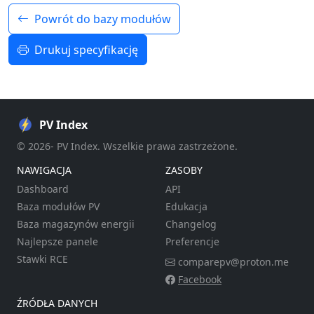
Powrót do bazy modułów
Drukuj specyfikację
PV Index
© 2026- PV Index. Wszelkie prawa zastrzeżone.
NAWIGACJA
ZASOBY
Dashboard
API
Baza modułów PV
Edukacja
Baza magazynów energii
Changelog
Najlepsze panele
Preferencje
Stawki RCE
comparepv@proton.me
Facebook
ŹRÓDŁA DANYCH