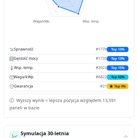
Sprawność
#1778
Top 13%
Gęstość mocy
#1735
Top 13%
Wsp. temp.
#2022
Top 15%
Waga/kWp
#6822
Top 50%
Gwarancja
#21
Top 0%
Wyższy wynik = lepsza pozycja względem 13,591
paneli w bazie
Symulacja 30-letnia