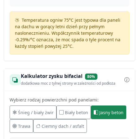
Temperatura ogniw 75°C jest typowa dla paneli
na dachu w gorący letni dzień przy pełnym
nasłonecznieniu. Współczynnik temperaturowy
-0.29%/°C
oznacza, że moc spada o tyle procent na
każdy stopień powyżej 25°C.
Kalkulator zysku bifacial
80%
dodatkowa moc z tylnej strony w zależności od podłoża
Wybierz rodzaj powierzchni pod panelami:
Śnieg / biały żwir
Biały beton
Jasny beton
Trawa
Ciemny dach / asfalt