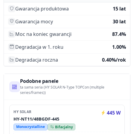
Gwarancja produktowa
15 lat
Gwarancja mocy
30 lat
Moc na koniec gwarancji
87.4%
Degradacja w 1. roku
1.00%
Degradacja roczna
0.40%/rok
Podobne panele
ta sama seria (HY SOLAR N-Type TOPCon (multiple
series/frames))
HY SOLAR
445 W
HY-NT11/48BGDF-445
Monocrystalline
Bifacjalny