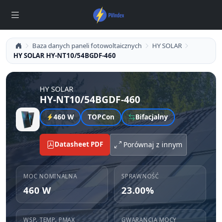
Baza danych paneli fotowoltaicznych
HY SOLAR
HY SOLAR HY-NT10/54BGDF-460
HY SOLAR
HY-NT10/54BGDF-460
460 W
TOPCon
Bifacjalny
Datasheet PDF
Porównaj z innym
MOC NOMINALNA
SPRAWNOŚĆ
460 W
23.00%
WSP. TEMP. PMAX
GWARANCJA MOCY