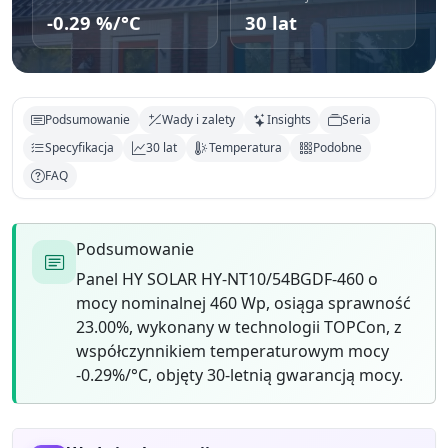
-0.29 %/°C
30 lat
Podsumowanie
Wady i zalety
Insights
Seria
Specyfikacja
30 lat
Temperatura
Podobne
FAQ
Podsumowanie
Panel HY SOLAR HY-NT10/54BGDF-460 o
mocy nominalnej 460 Wp, osiąga sprawność
23.00%, wykonany w technologii TOPCon, z
współczynnikiem temperaturowym mocy
-0.29%/°C, objęty 30-letnią gwarancją mocy.