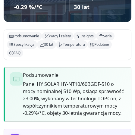
-0.29 %/°C
30 lat
Podsumowanie
Wady i zalety
Insights
Seria
Specyfikacja
30 lat
Temperatura
Podobne
FAQ
Podsumowanie
Panel HY SOLAR HY-NT10/60BGDF-510 o
mocy nominalnej 510 Wp, osiąga sprawność
23.00%, wykonany w technologii TOPCon, z
współczynnikiem temperaturowym mocy
-0.29%/°C, objęty 30-letnią gwarancją mocy.