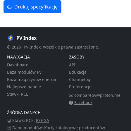
Drukuj specyfikację
PV Index
© 2026- PV Index. Wszelkie prawa zastrzeżone.
NAWIGACJA
ZASOBY
Dashboard
API
Baza modułów PV
Edukacja
Baza magazynów energii
Changelog
Najlepsze panele
Preferencje
Stawki RCE
comparepv@proton.me
Facebook
ŹRÓDŁA DANYCH
Stawki RCE:
PSE SA
Dane modułów: Karty katalogowe producentów