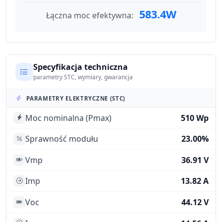
583.4W
Łączna moc efektywna:
Specyfikacja techniczna
parametry STC, wymiary, gwarancja
PARAMETRY ELEKTRYCZNE (STC)
Moc nominalna (Pmax)
510 Wp
Sprawność modułu
23.00%
Vmp
36.91 V
Imp
13.82 A
Voc
44.12 V