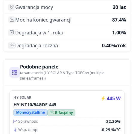
Gwarancja mocy
30 lat
Moc na koniec gwarancji
87.4%
Degradacja w 1. roku
1.00%
Degradacja roczna
0.40%/rok
Podobne panele
ta sama seria (HY SOLAR N-Type TOPCon (multiple
series/frames))
HY SOLAR
445 W
HY-NT10/54GDF-445
Monocrystalline
Bifacjalny
22.30%
Sprawność
-0.29 %/°C
Wsp. temp.