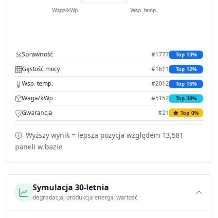
Sprawność
#1777
Top 13%
Gęstość mocy
#1611
Top 12%
Wsp. temp.
#2012
Top 15%
Waga/kWp
#5152
Top 38%
Gwarancja
#21
Top 0%
Wyższy wynik = lepsza pozycja względem 13,581
paneli w bazie
Symulacja 30-letnia
degradacja, produkcja energii, wartość