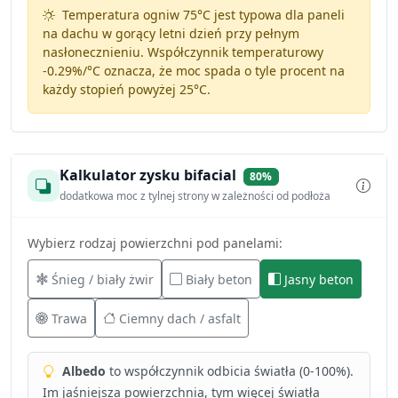
Temperatura ogniw 75°C jest typowa dla paneli
na dachu w gorący letni dzień przy pełnym
nasłonecznieniu. Współczynnik temperaturowy
-0.29%/°C
oznacza, że moc spada o tyle procent na
każdy stopień powyżej 25°C.
Kalkulator zysku bifacial
80%
dodatkowa moc z tylnej strony w zależności od podłoża
Wybierz rodzaj powierzchni pod panelami:
Śnieg / biały żwir
Biały beton
Jasny beton
Trawa
Ciemny dach / asfalt
Albedo
to współczynnik odbicia światła (0-100%).
Im jaśniejsza powierzchnia, tym więcej światła