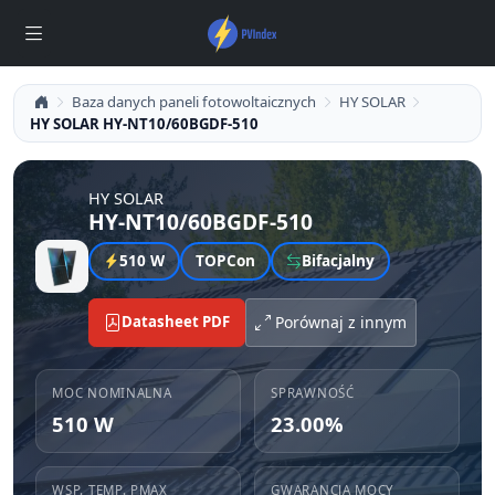
Baza danych paneli fotowoltaicznych
HY SOLAR
HY SOLAR HY-NT10/60BGDF-510
HY SOLAR
HY-NT10/60BGDF-510
510 W
TOPCon
Bifacjalny
Datasheet PDF
Porównaj z innym
MOC NOMINALNA
SPRAWNOŚĆ
510 W
23.00%
WSP. TEMP. PMAX
GWARANCJA MOCY