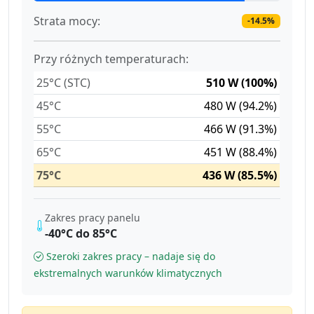
Strata mocy:
-14.5%
Przy różnych temperaturach:
25°C (STC)
510 W (100%)
45°C
480 W (94.2%)
55°C
466 W (91.3%)
65°C
451 W (88.4%)
75°C
436 W (85.5%)
Zakres pracy panelu
-40°C do 85°C
Szeroki zakres pracy – nadaje się do
ekstremalnych warunków klimatycznych