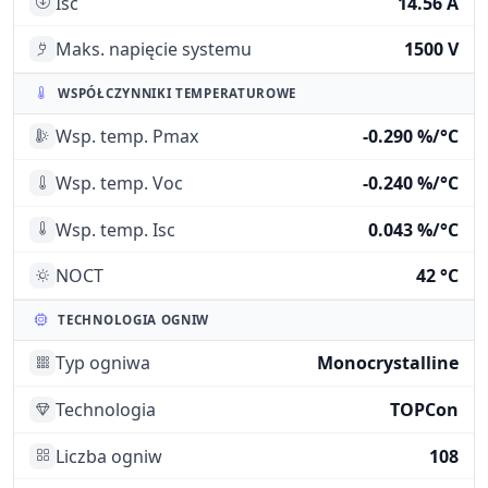
Isc
14.56 A
Maks. napięcie systemu
1500 V
WSPÓŁCZYNNIKI TEMPERATUROWE
Wsp. temp. Pmax
-0.290 %/°C
Wsp. temp. Voc
-0.240 %/°C
Wsp. temp. Isc
0.043 %/°C
NOCT
42 °C
TECHNOLOGIA OGNIW
Typ ogniwa
Monocrystalline
Technologia
TOPCon
Liczba ogniw
108