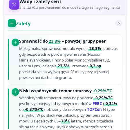
Wady i zalety serii
analiza AI z porównaniem do modeli z tego samego segmentu
Zalety
5
Sprawność do
23,8%
– powyżej grupy peer
Maksymalna sprawność modułu wynosi
23,8%
, podczas
gdy bezpośrednie porównywalne serie (Huasun
Himalaya V-ocean, Phono Solar Monocrystalline132,
Recom Lynx) osiągają
23,5%
. Przewaga
0,3 pp
przekłada się na wyższą gęstość mocy przy tej samej
powierzchni dachu lub gruntu.
Niski współczynnik temperaturowy
-0,29%/°C
Współczynnik temperaturowy na poziomie
-0,29%/°C
jest korzystniejszy od typowych modułów
PERC
(
-0,34%
do
-0,37%/°C
) i zbliżony do czołowych
TOPCon
N-type
na rynku. W polskich warunkach, przy temperaturach
modułu sięgających 65–
70°C
latem, różnica przekłada
się na realnie wyższy uzysk dobowy w szczycie sezonu.