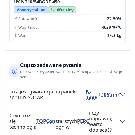
HY-NT10/54BGDF-450
Monocrystalline
Bifacjalny
22.50%
Sprawność
-0.29 %/°C
Wsp. temp.
24.5 kg
Waga
Często zadawane pytania
odpowiedzi wygenerowane przez AI w oparciu o specyfikację
serii
Jaka jest gwarancja na panele
N-
TOPCon
?
serii HY SOLAR
Type
i czy
Czym różni
od
naprawdę
się
TOPCon
starszych
PERC
warto
technologia
ogniw
dopłacać?