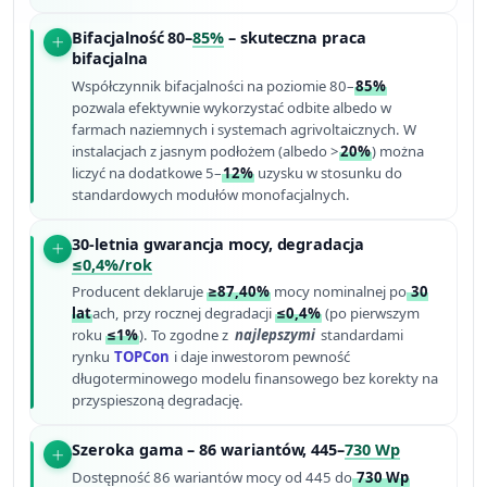
Bifacjalność 80–
85%
– skuteczna praca
bifacjalna
Współczynnik bifacjalności na poziomie 80–
85%
pozwala efektywnie wykorzystać odbite albedo w
farmach naziemnych i systemach agrivoltaicznych. W
instalacjach z jasnym podłożem (albedo >
20%
) można
liczyć na dodatkowe 5–
12%
uzysku w stosunku do
standardowych modułów monofacjalnych.
30-letnia gwarancja mocy, degradacja
≤0,4%/rok
Producent deklaruje
≥87,40%
mocy nominalnej po
30
lat
ach, przy rocznej degradacji
≤0,4%
(po pierwszym
roku
≤1%
). To zgodne z
najlepszymi
standardami
rynku
TOPCon
i daje inwestorom pewność
długoterminowego modelu finansowego bez korekty na
przyspieszoną degradację.
Szeroka gama – 86 wariantów, 445–
730 Wp
Dostępność 86 wariantów mocy od 445 do
730 Wp