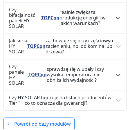
Czy
realnie zwiększa
bifacjalność
TOPCon
produkcję energii i w
paneli HY
jakich warunkach?
SOLAR
Jak seria
zachowuje się przy częściowym
HY
TOPCon
zacienieniu, np. od komina lub
SOLAR
drzewa?
Czy
sprawdzą się w upały i czy
panele
TOPCon
wysoka temperatura nie
HY
obniża ich wydajności?
SOLAR
Czy HY SOLAR figuruje na listach producentów
Tier 1 i co to oznacza dla gwarancji?
Powrót do bazy modułów