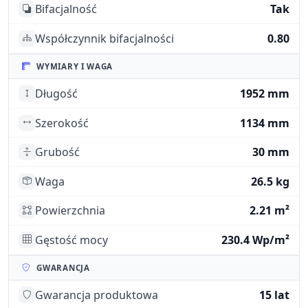
Bifacjalność
Tak
Współczynnik bifacjalności
0.80
WYMIARY I WAGA
Długość
1952 mm
Szerokość
1134 mm
Grubość
30 mm
Waga
26.5 kg
Powierzchnia
2.21 m²
Gęstość mocy
230.4 Wp/m²
GWARANCJA
Gwarancja produktowa
15 lat