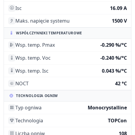
Isc
16.09 A
Maks. napięcie systemu
1500 V
WSPÓŁCZYNNIKI TEMPERATUROWE
Wsp. temp. Pmax
-0.290 %/°C
Wsp. temp. Voc
-0.240 %/°C
Wsp. temp. Isc
0.043 %/°C
NOCT
42 °C
TECHNOLOGIA OGNIW
Typ ogniwa
Monocrystalline
Technologia
TOPCon
Liczba ogniw
108