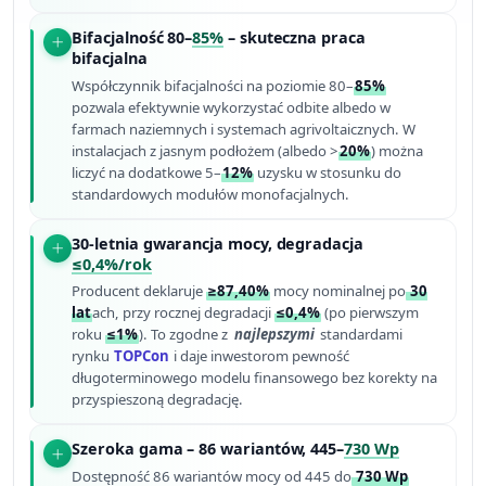
Bifacjalność 80–
85%
– skuteczna praca
bifacjalna
Współczynnik bifacjalności na poziomie 80–
85%
pozwala efektywnie wykorzystać odbite albedo w
farmach naziemnych i systemach agrivoltaicznych. W
instalacjach z jasnym podłożem (albedo >
20%
) można
liczyć na dodatkowe 5–
12%
uzysku w stosunku do
standardowych modułów monofacjalnych.
30-letnia gwarancja mocy, degradacja
≤0,4%/rok
Producent deklaruje
≥87,40%
mocy nominalnej po
30
lat
ach, przy rocznej degradacji
≤0,4%
(po pierwszym
roku
≤1%
). To zgodne z
najlepszymi
standardami
rynku
TOPCon
i daje inwestorom pewność
długoterminowego modelu finansowego bez korekty na
przyspieszoną degradację.
Szeroka gama – 86 wariantów, 445–
730 Wp
Dostępność 86 wariantów mocy od 445 do
730 Wp