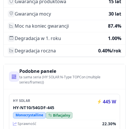
Gwarancja produktowa
15 lat
Gwarancja mocy
30 lat
Moc na koniec gwarancji
87.4%
Degradacja w 1. roku
1.00%
Degradacja roczna
0.40%/rok
Podobne panele
ta sama seria (HY SOLAR N-Type TOPCon (multiple
series/frames))
HY SOLAR
445 W
HY-NT10/54GDF-445
Monocrystalline
Bifacjalny
22.30%
Sprawność