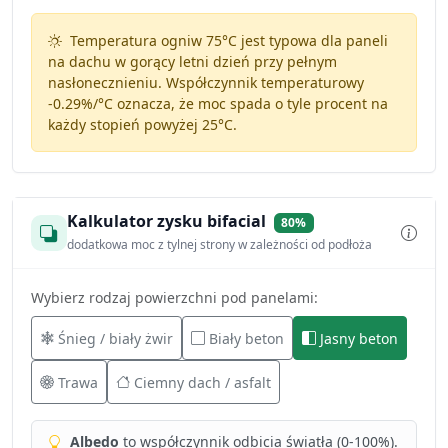
Temperatura ogniw 75°C jest typowa dla paneli
na dachu w gorący letni dzień przy pełnym
nasłonecznieniu. Współczynnik temperaturowy
-0.29%/°C
oznacza, że moc spada o tyle procent na
każdy stopień powyżej 25°C.
Kalkulator zysku bifacial
80%
dodatkowa moc z tylnej strony w zależności od podłoża
Wybierz rodzaj powierzchni pod panelami:
Śnieg / biały żwir
Biały beton
Jasny beton
Trawa
Ciemny dach / asfalt
Albedo
to współczynnik odbicia światła (0-100%).