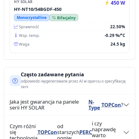
HY SOLAR
450 W
HY-NT10/54BGDF-450
Monocrystalline
Bifacjalny
22.50%
Sprawność
-0.29 %/°C
Wsp. temp.
24.5 kg
Waga
Często zadawane pytania
odpowiedzi wygenerowane przez AI w oparciu o specyfikację
serii
Jaka jest gwarancja na panele
N-
TOPCon
?
serii HY SOLAR
Type
i czy
Czym różni
od
naprawdę
się
TOPCon
starszych
PERC
warto
technologia
ogniw