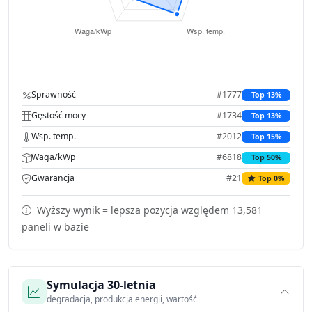
Sprawność
#1777
Top 13%
Gęstość mocy
#1734
Top 13%
Wsp. temp.
#2012
Top 15%
Waga/kWp
#6818
Top 50%
Gwarancja
#21
Top 0%
Wyższy wynik = lepsza pozycja względem 13,581
paneli w bazie
Symulacja 30-letnia
degradacja, produkcja energii, wartość