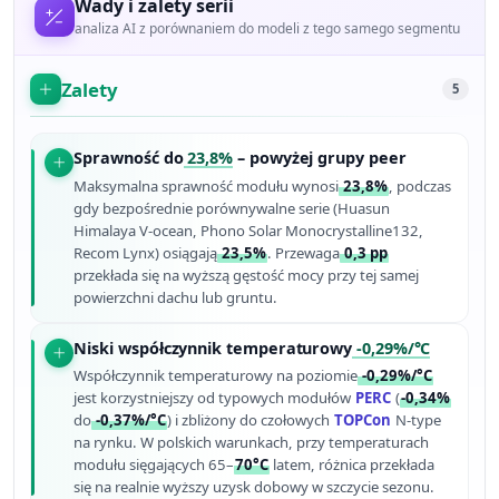
Wady i zalety serii
analiza AI z porównaniem do modeli z tego samego segmentu
Zalety
5
Sprawność do
23,8%
– powyżej grupy peer
Maksymalna sprawność modułu wynosi
23,8%
, podczas
gdy bezpośrednie porównywalne serie (Huasun
Himalaya V-ocean, Phono Solar Monocrystalline132,
Recom Lynx) osiągają
23,5%
. Przewaga
0,3 pp
przekłada się na wyższą gęstość mocy przy tej samej
powierzchni dachu lub gruntu.
Niski współczynnik temperaturowy
-0,29%/°C
Współczynnik temperaturowy na poziomie
-0,29%/°C
jest korzystniejszy od typowych modułów
PERC
(
-0,34%
do
-0,37%/°C
) i zbliżony do czołowych
TOPCon
N-type
na rynku. W polskich warunkach, przy temperaturach
modułu sięgających 65–
70°C
latem, różnica przekłada
się na realnie wyższy uzysk dobowy w szczycie sezonu.