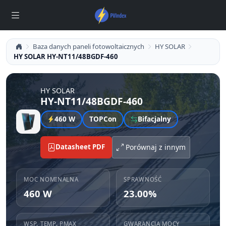
Baza danych paneli fotowoltaicznych
HY SOLAR
HY SOLAR HY-NT11/48BGDF-460
HY SOLAR
HY-NT11/48BGDF-460
460 W
TOPCon
Bifacjalny
Datasheet PDF
Porównaj z innym
MOC NOMINALNA
SPRAWNOŚĆ
460 W
23.00%
WSP. TEMP. PMAX
GWARANCJA MOCY