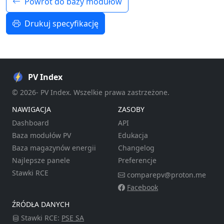
Powrót do bazy modułów
Drukuj specyfikację
PV Index
© 2026- PV Index. Wszelkie prawa zastrzeżone.
NAWIGACJA
ZASOBY
Dashboard
API
Baza modułów PV
Edukacja
Baza magazynów energii
Changelog
Najlepsze panele
Preferencje
Stawki RCE
comparepv@proton.me
Facebook
ŹRÓDŁA DANYCH
Stawki RCE:
PSE SA