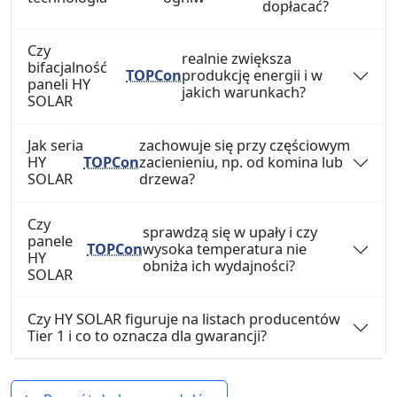
dopłacać?
Czy
realnie zwiększa
bifacjalność
TOPCon
produkcję energii i w
paneli HY
jakich warunkach?
SOLAR
Jak seria
zachowuje się przy częściowym
HY
TOPCon
zacienieniu, np. od komina lub
SOLAR
drzewa?
Czy
sprawdzą się w upały i czy
panele
TOPCon
wysoka temperatura nie
HY
obniża ich wydajności?
SOLAR
Czy HY SOLAR figuruje na listach producentów
Tier 1 i co to oznacza dla gwarancji?