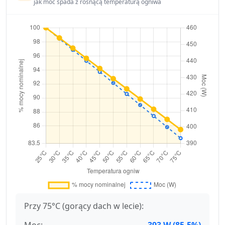
jak moc spada z rosnącą temperaturą ogniwa
Przy 75°C (gorący dach w lecie):
Moc:
393 W (85.5%)