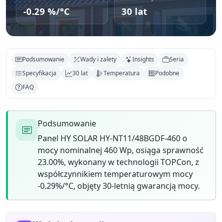
-0.29 %/°C
30 lat
Podsumowanie
Wady i zalety
Insights
Seria
Specyfikacja
30 lat
Temperatura
Podobne
FAQ
Podsumowanie
Panel HY SOLAR HY-NT11/48BGDF-460 o
mocy nominalnej 460 Wp, osiąga sprawność
23.00%, wykonany w technologii TOPCon, z
współczynnikiem temperaturowym mocy
-0.29%/°C, objęty 30-letnią gwarancją mocy.