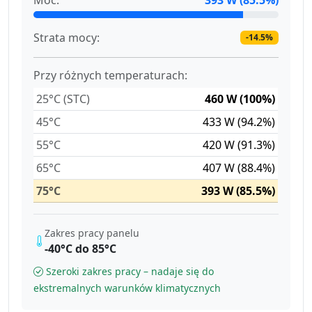
Strata mocy:
-14.5%
Przy różnych temperaturach:
25°C (STC)
460 W (100%)
45°C
433 W (94.2%)
55°C
420 W (91.3%)
65°C
407 W (88.4%)
75°C
393 W (85.5%)
Zakres pracy panelu
-40°C do 85°C
Szeroki zakres pracy – nadaje się do
ekstremalnych warunków klimatycznych