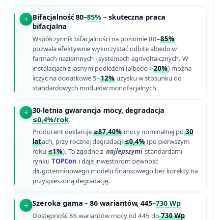
Bifacjalność 80–
85%
– skuteczna praca
bifacjalna
Współczynnik bifacjalności na poziomie 80–
85%
pozwala efektywnie wykorzystać odbite albedo w
farmach naziemnych i systemach agrivoltaicznych. W
instalacjach z jasnym podłożem (albedo >
20%
) można
liczyć na dodatkowe 5–
12%
uzysku w stosunku do
standardowych modułów monofacjalnych.
30-letnia gwarancja mocy, degradacja
≤0,4%/rok
Producent deklaruje
≥87,40%
mocy nominalnej po
30
lat
ach, przy rocznej degradacji
≤0,4%
(po pierwszym
roku
≤1%
). To zgodne z
najlepszymi
standardami
rynku
TOPCon
i daje inwestorom pewność
długoterminowego modelu finansowego bez korekty na
przyspieszoną degradację.
Szeroka gama – 86 wariantów, 445–
730 Wp
Dostępność 86 wariantów mocy od 445 do
730 Wp