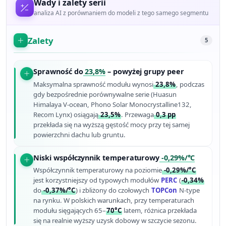
Wady i zalety serii
analiza AI z porównaniem do modeli z tego samego segmentu
Zalety
5
Sprawność do
23,8%
– powyżej grupy peer
Maksymalna sprawność modułu wynosi
23,8%
, podczas
gdy bezpośrednie porównywalne serie (Huasun
Himalaya V-ocean, Phono Solar Monocrystalline132,
Recom Lynx) osiągają
23,5%
. Przewaga
0,3 pp
przekłada się na wyższą gęstość mocy przy tej samej
powierzchni dachu lub gruntu.
Niski współczynnik temperaturowy
-0,29%/°C
Współczynnik temperaturowy na poziomie
-0,29%/°C
jest korzystniejszy od typowych modułów
PERC
(
-0,34%
do
-0,37%/°C
) i zbliżony do czołowych
TOPCon
N-type
na rynku. W polskich warunkach, przy temperaturach
modułu sięgających 65–
70°C
latem, różnica przekłada
się na realnie wyższy uzysk dobowy w szczycie sezonu.