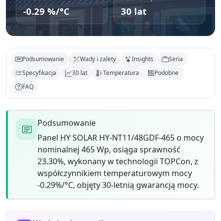
-0.29 %/°C
30 lat
Podsumowanie
Wady i zalety
Insights
Seria
Specyfikacja
30 lat
Temperatura
Podobne
FAQ
Podsumowanie
Panel HY SOLAR HY-NT11/48GDF-465 o mocy
nominalnej 465 Wp, osiąga sprawność
23.30%, wykonany w technologii TOPCon, z
współczynnikiem temperaturowym mocy
-0.29%/°C, objęty 30-letnią gwarancją mocy.