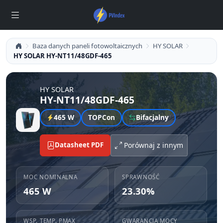
Baza danych paneli fotowoltaicznych
HY SOLAR
HY SOLAR HY-NT11/48GDF-465
HY SOLAR
HY-NT11/48GDF-465
465 W
TOPCon
Bifacjalny
Datasheet PDF
Porównaj z innym
MOC NOMINALNA
SPRAWNOŚĆ
465 W
23.30%
WSP. TEMP. PMAX
GWARANCJA MOCY