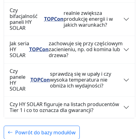
Czy
realnie zwiększa
bifacjalność
TOPCon
produkcję energii i w
paneli HY
jakich warunkach?
SOLAR
Jak seria
zachowuje się przy częściowym
HY
TOPCon
zacienieniu, np. od komina lub
SOLAR
drzewa?
Czy
sprawdzą się w upały i czy
panele
TOPCon
wysoka temperatura nie
HY
obniża ich wydajności?
SOLAR
Czy HY SOLAR figuruje na listach producentów
Tier 1 i co to oznacza dla gwarancji?
Powrót do bazy modułów