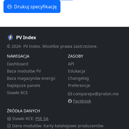
Drukuj specyfikację
PV Index
© 2026- PV Index. Wszelkie prawa zastrzeżone.
NAWIGACJA
ZASOBY
Dashboard
API
Baza modułów PV
Edukacja
Baza magazynów energii
Changelog
Najlepsze panele
Preferencje
Stawki RCE
comparepv@proton.me
Facebook
ŹRÓDŁA DANYCH
Stawki RCE:
PSE SA
Dane modułów: Karty katalogowe producentów