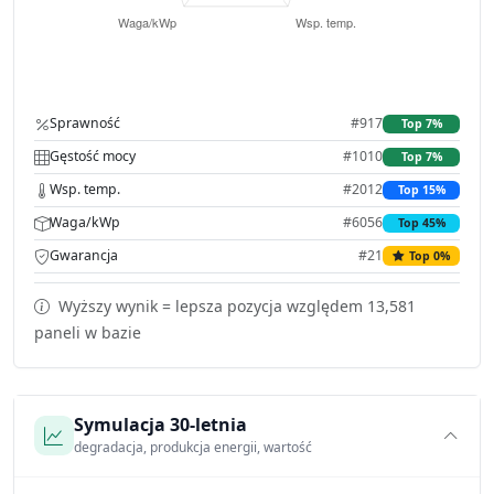
Sprawność
#917
Top 7%
Gęstość mocy
#1010
Top 7%
Wsp. temp.
#2012
Top 15%
Waga/kWp
#6056
Top 45%
Gwarancja
#21
Top 0%
Wyższy wynik = lepsza pozycja względem 13,581
paneli w bazie
Symulacja 30-letnia
degradacja, produkcja energii, wartość