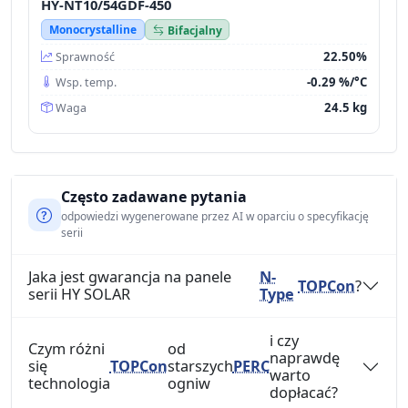
HY-NT10/54GDF-450
Monocrystalline
Bifacjalny
22.50%
Sprawność
-0.29 %/°C
Wsp. temp.
24.5 kg
Waga
Często zadawane pytania
odpowiedzi wygenerowane przez AI w oparciu o specyfikację
serii
Jaka jest gwarancja na panele
N-
TOPCon
?
serii HY SOLAR
Type
i czy
Czym różni
od
naprawdę
się
TOPCon
starszych
PERC
warto
technologia
ogniw
dopłacać?