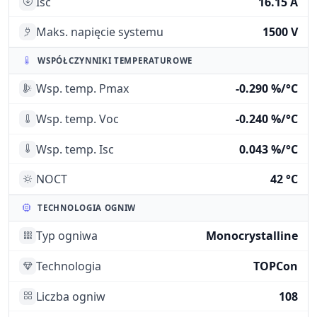
Isc
16.15 A
Maks. napięcie systemu
1500 V
WSPÓŁCZYNNIKI TEMPERATUROWE
Wsp. temp. Pmax
-0.290 %/°C
Wsp. temp. Voc
-0.240 %/°C
Wsp. temp. Isc
0.043 %/°C
NOCT
42 °C
TECHNOLOGIA OGNIW
Typ ogniwa
Monocrystalline
Technologia
TOPCon
Liczba ogniw
108