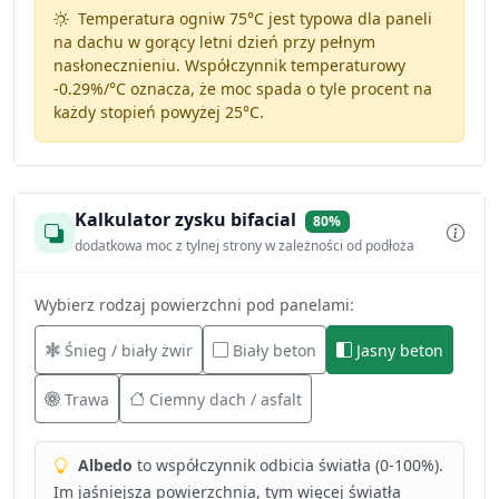
Temperatura ogniw 75°C jest typowa dla paneli
na dachu w gorący letni dzień przy pełnym
nasłonecznieniu. Współczynnik temperaturowy
-0.29%/°C
oznacza, że moc spada o tyle procent na
każdy stopień powyżej 25°C.
Kalkulator zysku bifacial
80%
dodatkowa moc z tylnej strony w zależności od podłoża
Wybierz rodzaj powierzchni pod panelami:
Śnieg / biały żwir
Biały beton
Jasny beton
Trawa
Ciemny dach / asfalt
Albedo
to współczynnik odbicia światła (0-100%).
Im jaśniejsza powierzchnia, tym więcej światła