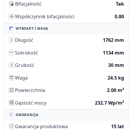
Bifacjalność
Tak
Współczynnik bifacjalności
0.80
WYMIARY I WAGA
Długość
1762 mm
Szerokość
1134 mm
Grubość
30 mm
Waga
24.5 kg
Powierzchnia
2.00 m²
Gęstość mocy
232.7 Wp/m²
GWARANCJA
Gwarancja produktowa
15 lat