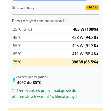
Strata mocy:
-14.5%
Przy różnych temperaturach:
25°C (STC)
465 W (100%)
45°C
438 W (94.2%)
55°C
425 W (91.3%)
65°C
411 W (88.4%)
75°C
398 W (85.5%)
Zakres pracy panelu
-40°C do 85°C
Szeroki zakres pracy – nadaje się do
ekstremalnych warunków klimatycznych