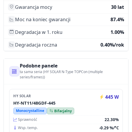
Gwarancja mocy
30 lat
Moc na koniec gwarancji
87.4%
Degradacja w 1. roku
1.00%
Degradacja roczna
0.40%/rok
Podobne panele
ta sama seria (HY SOLAR N-Type TOPCon (multiple
series/frames))
HY SOLAR
445 W
HY-NT11/48GDF-445
Monocrystalline
Bifacjalny
22.30%
Sprawność
-0.29 %/°C
Wsp. temp.