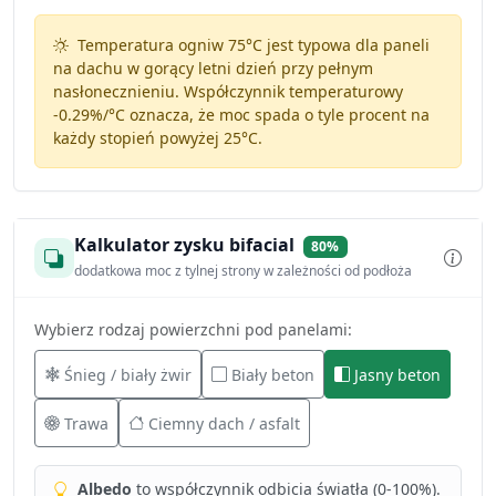
Temperatura ogniw 75°C jest typowa dla paneli
na dachu w gorący letni dzień przy pełnym
nasłonecznieniu. Współczynnik temperaturowy
-0.29%/°C
oznacza, że moc spada o tyle procent na
każdy stopień powyżej 25°C.
Kalkulator zysku bifacial
80%
dodatkowa moc z tylnej strony w zależności od podłoża
Wybierz rodzaj powierzchni pod panelami:
Śnieg / biały żwir
Biały beton
Jasny beton
Trawa
Ciemny dach / asfalt
Albedo
to współczynnik odbicia światła (0-100%).