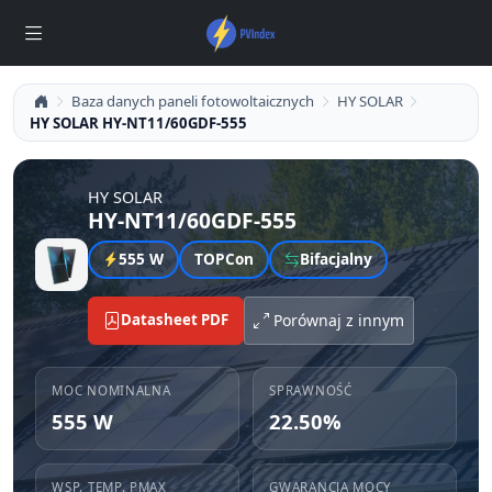
Baza danych paneli fotowoltaicznych
HY SOLAR
HY SOLAR HY-NT11/60GDF-555
HY SOLAR
HY-NT11/60GDF-555
555 W
TOPCon
Bifacjalny
Datasheet PDF
Porównaj z innym
MOC NOMINALNA
SPRAWNOŚĆ
555 W
22.50%
WSP. TEMP. PMAX
GWARANCJA MOCY