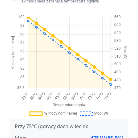
jak moc spada z rosnącą temperaturą ogniwa
Przy 75°C (gorący dach w lecie):
Moc:
475 W (85.5%)