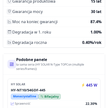
Gwarancja produktowa
15 lat
Gwarancja mocy
30 lat
Moc na koniec gwarancji
87.4%
Degradacja w 1. roku
1.00%
Degradacja roczna
0.40%/rok
Podobne panele
ta sama seria (HY SOLAR N-Type TOPCon (multiple
series/frames))
HY SOLAR
445 W
HY-NT10/54GDF-445
Monocrystalline
Bifacjalny
22.30%
Sprawność