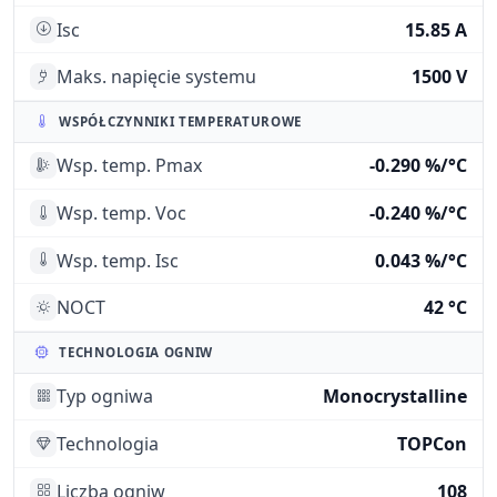
Isc
15.85 A
Maks. napięcie systemu
1500 V
WSPÓŁCZYNNIKI TEMPERATUROWE
Wsp. temp. Pmax
-0.290 %/°C
Wsp. temp. Voc
-0.240 %/°C
Wsp. temp. Isc
0.043 %/°C
NOCT
42 °C
TECHNOLOGIA OGNIW
Typ ogniwa
Monocrystalline
Technologia
TOPCon
Liczba ogniw
108