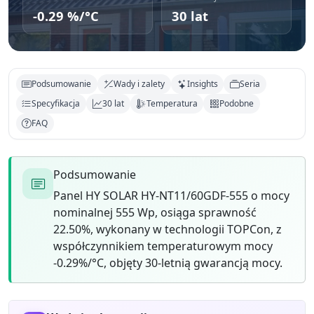
-0.29 %/°C
30 lat
Podsumowanie
Wady i zalety
Insights
Seria
Specyfikacja
30 lat
Temperatura
Podobne
FAQ
Podsumowanie
Panel HY SOLAR HY-NT11/60GDF-555 o mocy
nominalnej 555 Wp, osiąga sprawność
22.50%, wykonany w technologii TOPCon, z
współczynnikiem temperaturowym mocy
-0.29%/°C, objęty 30-letnią gwarancją mocy.