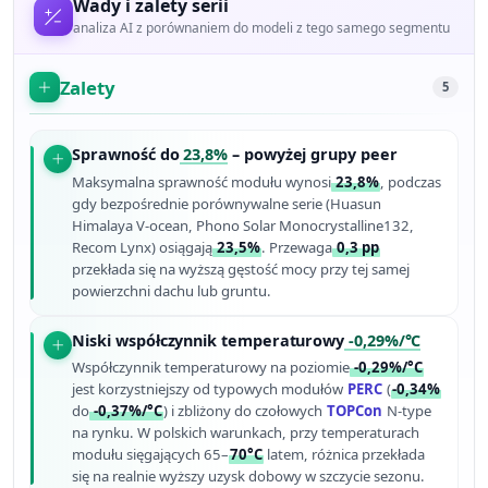
Wady i zalety serii
analiza AI z porównaniem do modeli z tego samego segmentu
Zalety
5
Sprawność do
23,8%
– powyżej grupy peer
Maksymalna sprawność modułu wynosi
23,8%
, podczas
gdy bezpośrednie porównywalne serie (Huasun
Himalaya V-ocean, Phono Solar Monocrystalline132,
Recom Lynx) osiągają
23,5%
. Przewaga
0,3 pp
przekłada się na wyższą gęstość mocy przy tej samej
powierzchni dachu lub gruntu.
Niski współczynnik temperaturowy
-0,29%/°C
Współczynnik temperaturowy na poziomie
-0,29%/°C
jest korzystniejszy od typowych modułów
PERC
(
-0,34%
do
-0,37%/°C
) i zbliżony do czołowych
TOPCon
N-type
na rynku. W polskich warunkach, przy temperaturach
modułu sięgających 65–
70°C
latem, różnica przekłada
się na realnie wyższy uzysk dobowy w szczycie sezonu.