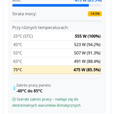
Strata mocy:
-14.5%
Przy różnych temperaturach:
25°C (STC)
555 W (100%)
45°C
523 W (94.2%)
55°C
507 W (91.3%)
65°C
491 W (88.4%)
75°C
475 W (85.5%)
Zakres pracy panelu
-40°C do 85°C
Szeroki zakres pracy – nadaje się do
ekstremalnych warunków klimatycznych