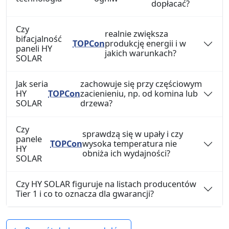
dopłacać?
Czy
realnie zwiększa
bifacjalność
TOPCon
produkcję energii i w
paneli HY
jakich warunkach?
SOLAR
Jak seria
zachowuje się przy częściowym
HY
TOPCon
zacienieniu, np. od komina lub
SOLAR
drzewa?
Czy
sprawdzą się w upały i czy
panele
TOPCon
wysoka temperatura nie
HY
obniża ich wydajności?
SOLAR
Czy HY SOLAR figuruje na listach producentów
Tier 1 i co to oznacza dla gwarancji?