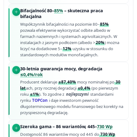
Bifacjalność 80–
85%
– skuteczna praca
bifacjalna
Współczynnik bifacjalności na poziomie 80–
85%
pozwala efektywnie wykorzystać odbite albedo w
farmach naziemnych i systemach agrivoltaicznych. W
instalacjach z jasnym podłożem (albedo >
20%
) można
liczyć na dodatkowe 5–
12%
uzysku w stosunku do
standardowych modułów monofacjalnych.
30-letnia gwarancja mocy, degradacja
≤0,4%/rok
Producent deklaruje
≥87,40%
mocy nominalnej po
30
lat
ach, przy rocznej degradacji
≤0,4%
(po pierwszym
roku
≤1%
). To zgodne z
najlepszymi
standardami
rynku
TOPCon
i daje inwestorom pewność
długoterminowego modelu finansowego bez korekty na
przyspieszoną degradację.
Szeroka gama – 86 wariantów, 445–
730 Wp
Dostępność 86 wariantów mocy od 445 do
730 Wp