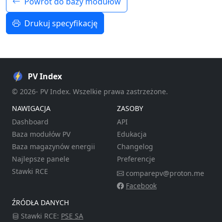
Powrót do bazy modułów
Drukuj specyfikację
PV Index
© 2026- PV Index. Wszelkie prawa zastrzeżone.
NAWIGACJA
ZASOBY
Dashboard
API
Baza modułów PV
Edukacja
Baza magazynów energii
Changelog
Najlepsze panele
Preferencje
Stawki RCE
comparepv@proton.me
Facebook
ŹRÓDŁA DANYCH
Stawki RCE:
PSE SA