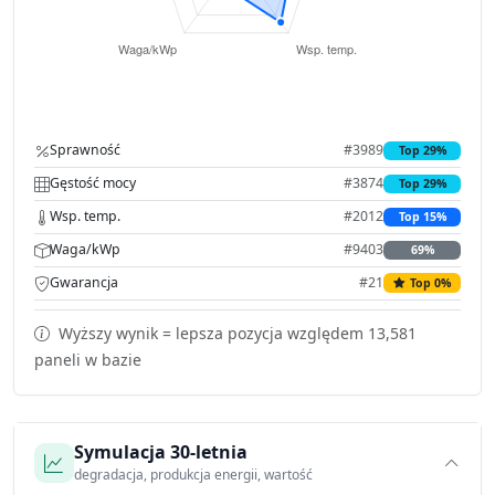
Sprawność
#3989
Top 29%
Gęstość mocy
#3874
Top 29%
Wsp. temp.
#2012
Top 15%
Waga/kWp
#9403
69%
Gwarancja
#21
Top 0%
Wyższy wynik = lepsza pozycja względem 13,581
paneli w bazie
Symulacja 30-letnia
degradacja, produkcja energii, wartość