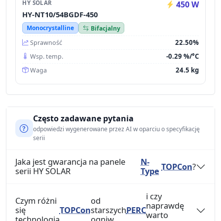
HY SOLAR
450 W
HY-NT10/54BGDF-450
Monocrystalline
Bifacjalny
22.50%
Sprawność
-0.29 %/°C
Wsp. temp.
24.5 kg
Waga
Często zadawane pytania
odpowiedzi wygenerowane przez AI w oparciu o specyfikację
serii
Jaka jest gwarancja na panele
N-
TOPCon
?
serii HY SOLAR
Type
i czy
Czym różni
od
naprawdę
się
TOPCon
starszych
PERC
warto
technologia
ogniw