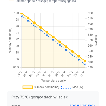
jak moc spada z rosnącą temperaturą ogniwa
Przy 75°C (gorący dach w lecie):
Moc:
526 W (85.5%)