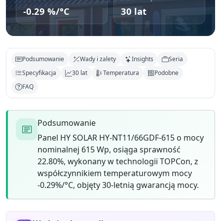
-0.29 %/°C
30 lat
Podsumowanie
Wady i zalety
Insights
Seria
Specyfikacja
30 lat
Temperatura
Podobne
FAQ
Podsumowanie
Panel HY SOLAR HY-NT11/66GDF-615 o mocy
nominalnej 615 Wp, osiąga sprawność
22.80%, wykonany w technologii TOPCon, z
współczynnikiem temperaturowym mocy
-0.29%/°C, objęty 30-letnią gwarancją mocy.