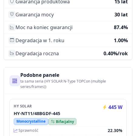
Gwarancja produktowa
15 lat
Gwarancja mocy
30 lat
Moc na koniec gwarancji
87.4%
Degradacja w 1. roku
1.00%
Degradacja roczna
0.40%/rok
Podobne panele
ta sama seria (HY SOLAR N-Type TOPCon (multiple
series/frames))
HY SOLAR
445 W
HY-NT11/48BGDF-445
Monocrystalline
Bifacjalny
22.30%
Sprawność