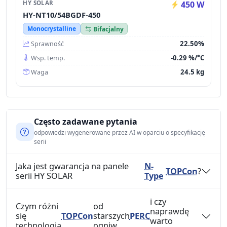
HY SOLAR
450 W
HY-NT10/54BGDF-450
Monocrystalline
Bifacjalny
22.50%
Sprawność
-0.29 %/°C
Wsp. temp.
24.5 kg
Waga
Często zadawane pytania
odpowiedzi wygenerowane przez AI w oparciu o specyfikację
serii
Jaka jest gwarancja na panele
N-
TOPCon
?
serii HY SOLAR
Type
i czy
Czym różni
od
naprawdę
się
TOPCon
starszych
PERC
warto
technologia
ogniw