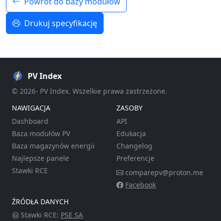
Powrót do bazy modułów
Drukuj specyfikację
PV Index
© 2026- PV Index. Wszelkie prawa zastrzeżone.
NAWIGACJA
ZASOBY
Dashboard
API
Baza modułów PV
Edukacja
Baza magazynów energii
Changelog
Najlepsze panele
Preferencje
Stawki RCE
comparepv@proton.me
Facebook
ŹRÓDŁA DANYCH
Stawki RCE:
PSE SA