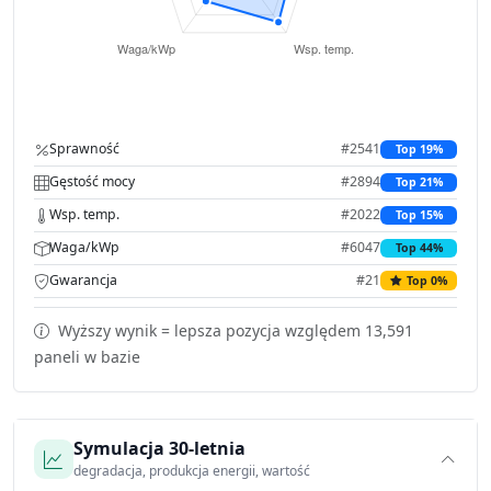
Sprawność
#2541
Top 19%
Gęstość mocy
#2894
Top 21%
Wsp. temp.
#2022
Top 15%
Waga/kWp
#6047
Top 44%
Gwarancja
#21
Top 0%
Wyższy wynik = lepsza pozycja względem 13,591
paneli w bazie
Symulacja 30-letnia
degradacja, produkcja energii, wartość