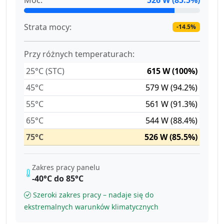
Strata mocy:
-14.5%
Przy różnych temperaturach:
25°C (STC)
615 W (100%)
45°C
579 W (94.2%)
55°C
561 W (91.3%)
65°C
544 W (88.4%)
75°C
526 W (85.5%)
Zakres pracy panelu
-40°C do 85°C
Szeroki zakres pracy – nadaje się do
ekstremalnych warunków klimatycznych