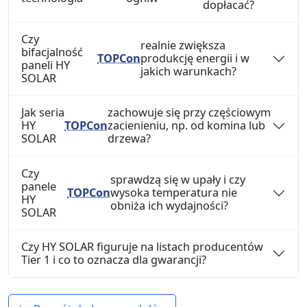
dopłacać?
Czy
realnie zwiększa
bifacjalność
TOPCon
produkcję energii i w
paneli HY
jakich warunkach?
SOLAR
Jak seria
zachowuje się przy częściowym
HY
TOPCon
zacienieniu, np. od komina lub
SOLAR
drzewa?
Czy
sprawdzą się w upały i czy
panele
TOPCon
wysoka temperatura nie
HY
obniża ich wydajności?
SOLAR
Czy HY SOLAR figuruje na listach producentów
Tier 1 i co to oznacza dla gwarancji?