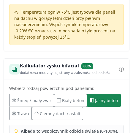
Temperatura ogniw 75°C jest typowa dla paneli
na dachu w gorący letni dzień przy pełnym
nasłonecznieniu. Współczynnik temperaturowy
-0.29%/°C
oznacza, że moc spada o tyle procent na
każdy stopień powyżej 25°C.
Kalkulator zysku bifacial
80%
dodatkowa moc z tylnej strony w zależności od podłoża
Wybierz rodzaj powierzchni pod panelami:
Śnieg / biały żwir
Biały beton
Jasny beton
Trawa
Ciemny dach / asfalt
Albedo
to współczynnik odbicia światła (0-100%).