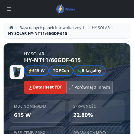
Baza danych paneli fotowoltaicznych
HY SOLAR
HY SOLAR HY-NT11/66GDF-615
HY SOLAR
HY-NT11/66GDF-615
615 W
TOPCon
Bifacjalny
Datasheet PDF
Porównaj z innym
MOC NOMINALNA
SPRAWNOŚĆ
615 W
22.80%
WSP. TEMP. PMAX
GWARANCJA MOCY