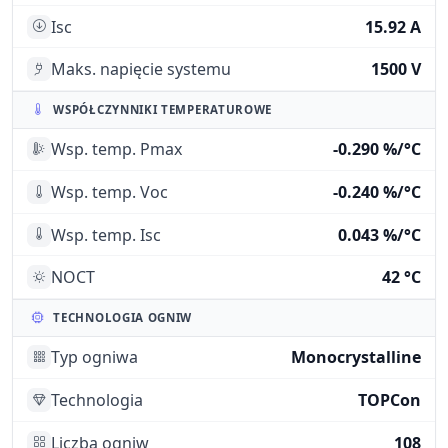
Isc
15.92 A
Maks. napięcie systemu
1500 V
WSPÓŁCZYNNIKI TEMPERATUROWE
Wsp. temp. Pmax
-0.290 %/°C
Wsp. temp. Voc
-0.240 %/°C
Wsp. temp. Isc
0.043 %/°C
NOCT
42 °C
TECHNOLOGIA OGNIW
Typ ogniwa
Monocrystalline
Technologia
TOPCon
Liczba ogniw
108