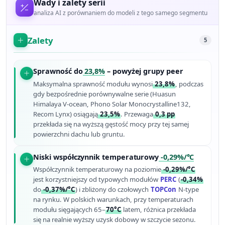
Wady i zalety serii
analiza AI z porównaniem do modeli z tego samego segmentu
Zalety
5
Sprawność do
23,8%
– powyżej grupy peer
Maksymalna sprawność modułu wynosi
23,8%
, podczas
gdy bezpośrednie porównywalne serie (Huasun
Himalaya V-ocean, Phono Solar Monocrystalline132,
Recom Lynx) osiągają
23,5%
. Przewaga
0,3 pp
przekłada się na wyższą gęstość mocy przy tej samej
powierzchni dachu lub gruntu.
Niski współczynnik temperaturowy
-0,29%/°C
Współczynnik temperaturowy na poziomie
-0,29%/°C
jest korzystniejszy od typowych modułów
PERC
(
-0,34%
do
-0,37%/°C
) i zbliżony do czołowych
TOPCon
N-type
na rynku. W polskich warunkach, przy temperaturach
modułu sięgających 65–
70°C
latem, różnica przekłada
się na realnie wyższy uzysk dobowy w szczycie sezonu.