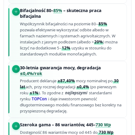
Bifacjalność 80–
85%
– skuteczna praca
bifacjalna
Współczynnik bifacjalności na poziomie 80–
85%
pozwala efektywnie wykorzystać odbite albedo w
farmach naziemnych i systemach agrivoltaicznych. W
instalacjach z jasnym podłożem (albedo >
20%
) można
liczyć na dodatkowe 5–
12%
uzysku w stosunku do
standardowych modułów monofacjalnych.
30-letnia gwarancja mocy, degradacja
≤0,4%/rok
Producent deklaruje
≥87,40%
mocy nominalnej po
30
lat
ach, przy rocznej degradacji
≤0,4%
(po pierwszym
roku
≤1%
). To zgodne z
najlepszymi
standardami
rynku
TOPCon
i daje inwestorom pewność
długoterminowego modelu finansowego bez korekty na
przyspieszoną degradację.
Szeroka gama – 86 wariantów, 445–
730 Wp
Dostępność 86 wariantów mocy od 445 do
730 Wp