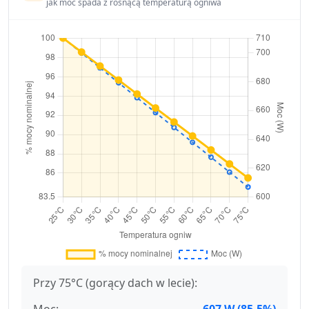
jak moc spada z rosnącą temperaturą ogniwa
Przy 75°C (gorący dach w lecie):
Moc:
607 W (85.5%)