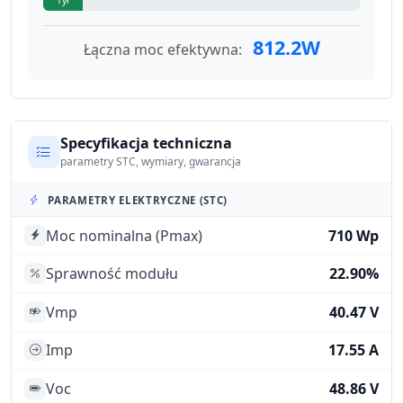
812.2W
Łączna moc efektywna:
Specyfikacja techniczna
parametry STC, wymiary, gwarancja
PARAMETRY ELEKTRYCZNE (STC)
Moc nominalna (Pmax)
710 Wp
Sprawność modułu
22.90%
Vmp
40.47 V
Imp
17.55 A
Voc
48.86 V