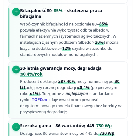
Bifacjalność 80–
85%
– skuteczna praca
bifacjalna
Współczynnik bifacjalności na poziomie 80–
85%
pozwala efektywnie wykorzystać odbite albedo w
farmach naziemnych i systemach agrivoltaicznych. W
instalacjach z jasnym podłożem (albedo >
20%
) można
liczyć na dodatkowe 5–
12%
uzysku w stosunku do
standardowych modułów monofacjalnych.
30-letnia gwarancja mocy, degradacja
≤0,4%/rok
Producent deklaruje
≥87,40%
mocy nominalnej po
30
lat
ach, przy rocznej degradacji
≤0,4%
(po pierwszym
roku
≤1%
). To zgodne z
najlepszymi
standardami
rynku
TOPCon
i daje inwestorom pewność
długoterminowego modelu finansowego bez korekty na
przyspieszoną degradację.
Szeroka gama – 86 wariantów, 445–
730 Wp
Dostępność 86 wariantów mocy od 445 do
730 Wp