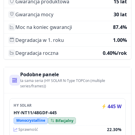
Gwarancja produktowa
15 lat
Gwarancja mocy
30 lat
Moc na koniec gwarancji
87.4%
Degradacja w 1. roku
1.00%
Degradacja roczna
0.40%/rok
Podobne panele
ta sama seria (HY SOLAR N-Type TOPCon (multiple
series/frames))
HY SOLAR
445 W
HY-NT11/48GDF-445
Monocrystalline
Bifacjalny
22.30%
Sprawność