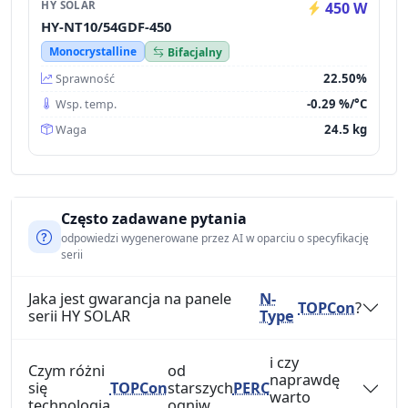
HY SOLAR
450 W
HY-NT10/54GDF-450
Monocrystalline
Bifacjalny
22.50%
Sprawność
-0.29 %/°C
Wsp. temp.
24.5 kg
Waga
Często zadawane pytania
odpowiedzi wygenerowane przez AI w oparciu o specyfikację
serii
Jaka jest gwarancja na panele
N-
TOPCon
?
serii HY SOLAR
Type
i czy
Czym różni
od
naprawdę
się
TOPCon
starszych
PERC
warto
technologia
ogniw