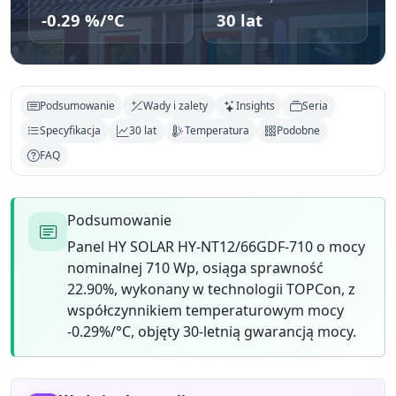
-0.29 %/°C
30 lat
Podsumowanie
Wady i zalety
Insights
Seria
Specyfikacja
30 lat
Temperatura
Podobne
FAQ
Podsumowanie
Panel HY SOLAR HY-NT12/66GDF-710 o mocy
nominalnej 710 Wp, osiąga sprawność
22.90%, wykonany w technologii TOPCon, z
współczynnikiem temperaturowym mocy
-0.29%/°C, objęty 30-letnią gwarancją mocy.