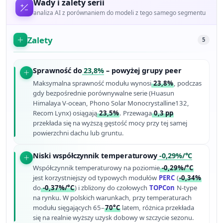
Wady i zalety serii
analiza AI z porównaniem do modeli z tego samego segmentu
Zalety
5
Sprawność do
23,8%
– powyżej grupy peer
Maksymalna sprawność modułu wynosi
23,8%
, podczas
gdy bezpośrednie porównywalne serie (Huasun
Himalaya V-ocean, Phono Solar Monocrystalline132,
Recom Lynx) osiągają
23,5%
. Przewaga
0,3 pp
przekłada się na wyższą gęstość mocy przy tej samej
powierzchni dachu lub gruntu.
Niski współczynnik temperaturowy
-0,29%/°C
Współczynnik temperaturowy na poziomie
-0,29%/°C
jest korzystniejszy od typowych modułów
PERC
(
-0,34%
do
-0,37%/°C
) i zbliżony do czołowych
TOPCon
N-type
na rynku. W polskich warunkach, przy temperaturach
modułu sięgających 65–
70°C
latem, różnica przekłada
się na realnie wyższy uzysk dobowy w szczycie sezonu.