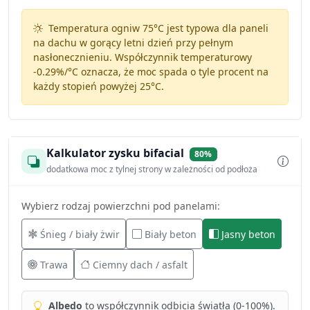
Temperatura ogniw 75°C jest typowa dla paneli
na dachu w gorący letni dzień przy pełnym
nasłonecznieniu. Współczynnik temperaturowy
-0.29%/°C
oznacza, że moc spada o tyle procent na
każdy stopień powyżej 25°C.
Kalkulator zysku bifacial
80%
dodatkowa moc z tylnej strony w zależności od podłoża
Wybierz rodzaj powierzchni pod panelami:
Śnieg / biały żwir
Biały beton
Jasny beton
Trawa
Ciemny dach / asfalt
Albedo
to współczynnik odbicia światła (0-100%).