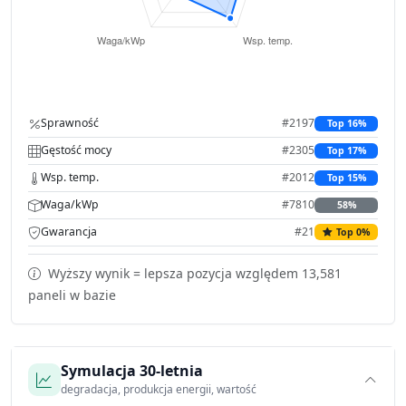
Sprawność
#2197
Top 16%
Gęstość mocy
#2305
Top 17%
Wsp. temp.
#2012
Top 15%
Waga/kWp
#7810
58%
Gwarancja
#21
Top 0%
Wyższy wynik = lepsza pozycja względem 13,581
paneli w bazie
Symulacja 30-letnia
degradacja, produkcja energii, wartość