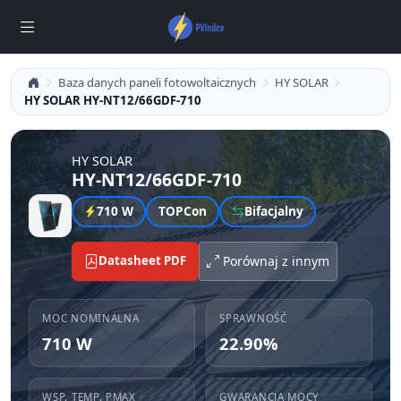
Baza danych paneli fotowoltaicznych
HY SOLAR
HY SOLAR HY-NT12/66GDF-710
HY SOLAR
HY-NT12/66GDF-710
710 W
TOPCon
Bifacjalny
Datasheet PDF
Porównaj z innym
MOC NOMINALNA
SPRAWNOŚĆ
710 W
22.90%
WSP. TEMP. PMAX
GWARANCJA MOCY