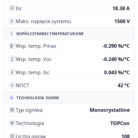
Isc
18.38 A
Maks. napięcie systemu
1500 V
WSPÓŁCZYNNIKI TEMPERATUROWE
Wsp. temp. Pmax
-0.290 %/°C
Wsp. temp. Voc
-0.240 %/°C
Wsp. temp. Isc
0.043 %/°C
NOCT
42 °C
TECHNOLOGIA OGNIW
Typ ogniwa
Monocrystalline
Technologia
TOPCon
Liczba ogniw
108