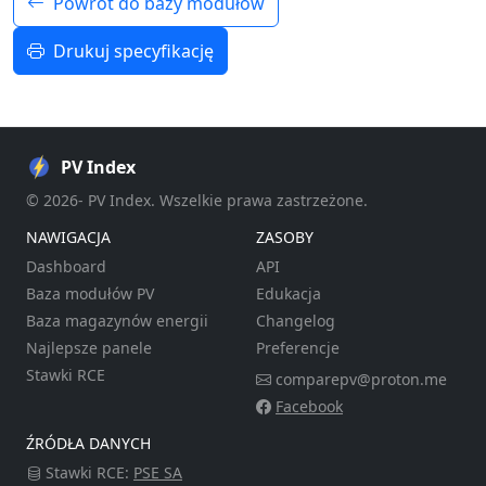
Powrót do bazy modułów
Drukuj specyfikację
PV Index
© 2026- PV Index. Wszelkie prawa zastrzeżone.
NAWIGACJA
ZASOBY
Dashboard
API
Baza modułów PV
Edukacja
Baza magazynów energii
Changelog
Najlepsze panele
Preferencje
Stawki RCE
comparepv@proton.me
Facebook
ŹRÓDŁA DANYCH
Stawki RCE:
PSE SA