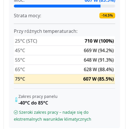
Strata mocy:
-14.5%
Przy różnych temperaturach:
25°C (STC)
710 W (100%)
45°C
669 W (94.2%)
55°C
648 W (91.3%)
65°C
628 W (88.4%)
75°C
607 W (85.5%)
Zakres pracy panelu
-40°C do 85°C
Szeroki zakres pracy – nadaje się do
ekstremalnych warunków klimatycznych