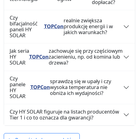
dopłacać?
Czy
realnie zwiększa
bifacjalność
TOPCon
produkcję energii i w
paneli HY
jakich warunkach?
SOLAR
Jak seria
zachowuje się przy częściowym
HY
TOPCon
zacienieniu, np. od komina lub
SOLAR
drzewa?
Czy
sprawdzą się w upały i czy
panele
TOPCon
wysoka temperatura nie
HY
obniża ich wydajności?
SOLAR
Czy HY SOLAR figuruje na listach producentów
Tier 1 i co to oznacza dla gwarancji?