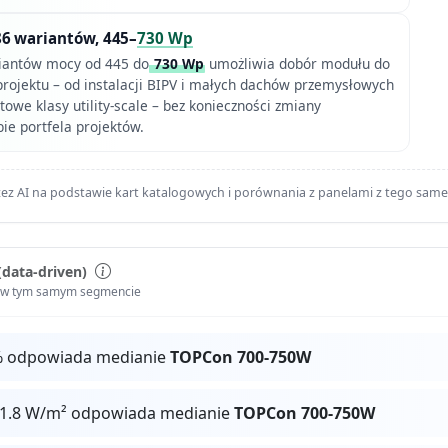
86 wariantów, 445–
730 Wp
iantów mocy od 445 do
730 Wp
umożliwia dobór modułu do
rojektu – od instalacji BIPV i małych dachów przemysłowych
owe klasy utility-scale – bez konieczności zmiany
ie portfela projektów.
ez AI na podstawie kart katalogowych i porównania z panelami z tego sam
(data-driven)
i w tym samym segmencie
% odpowiada medianie
TOPCon 700-750W
31.8 W/m² odpowiada medianie
TOPCon 700-750W