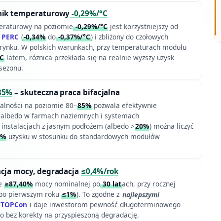
nik temperaturowy
-0,29%/°C
eraturowy na poziomie
-0,29%/°C
jest korzystniejszy od
w
PERC
(
-0,34%
do
-0,37%/°C
) i zbliżony do czołowych
rynku. W polskich warunkach, przy temperaturach modułu
°C
latem, różnica przekłada się na realnie wyższy uzysk
sezonu.
85%
– skuteczna praca bifacjalna
jalności na poziomie 80–
85%
pozwala efektywnie
 albedo w farmach naziemnych i systemach
 instalacjach z jasnym podłożem (albedo >
20%
) można liczyć
2%
uzysku w stosunku do standardowych modułów
ncja mocy, degradacja
≤0,4%/rok
je
≥87,40%
mocy nominalnej po
30 lat
ach, przy rocznej
po pierwszym roku
≤1%
). To zgodne z
najlepszymi
TOPCon
i daje inwestorom pewność długoterminowego
 bez korekty na przyspieszoną degradację.