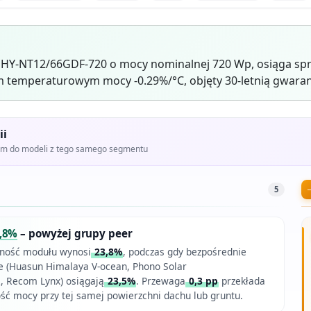
 HY-NT12/66GDF-720 o mocy nominalnej 720 Wp, osiąga spr
 temperaturowym mocy -0.29%/°C, objęty 30-letnią gwaran
ii
iem do modeli z tego samego segmentu
5
,8%
– powyżej grupy peer
ność modułu wynosi
23,8%
, podczas gdy bezpośrednie
e (Huasun Himalaya V-ocean, Phono Solar
, Recom Lynx) osiągają
23,5%
. Przewaga
0,3 pp
przekłada
ość mocy przy tej samej powierzchni dachu lub gruntu.