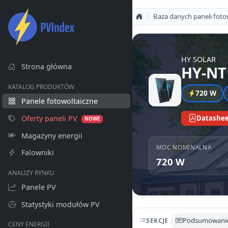
Baza danych paneli foto
HY SOLAR
Strona główna
HY-NT
KATALOG PRODUKTÓW
720 W
Panele fotowoltaiczne
Oferty paneli PV
Datashee
NOWE
Magazyny energii
MOC NOMINALNA
Falowniki
720 W
ANALIZY RYNKU
Panele PV
Statystyki modułów PV
Podsumowani
SEKCJE
CENY ENERGII