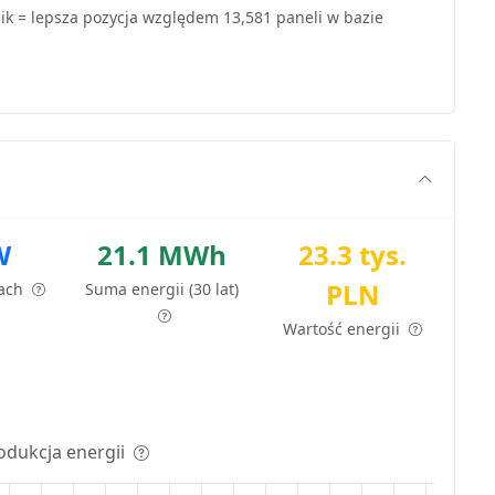
k = lepsza pozycja względem 13,581 paneli w bazie
W
21.1 MWh
23.3 tys.
PLN
tach
Suma energii (30 lat)
Wartość energii
odukcja energii