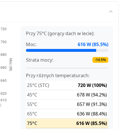
Przy 75°C (gorący dach w lecie):
Moc:
616 W (85.5%)
Strata mocy:
-14.5%
Przy różnych temperaturach:
25°C (STC)
720 W (100%)
45°C
678 W (94.2%)
55°C
657 W (91.3%)
65°C
636 W (88.4%)
75°C
616 W (85.5%)