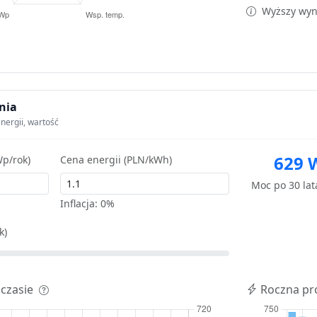
Wyższy wyni
nia
nergii, wartość
629 
p/rok)
Cena energii (PLN/kWh)
Moc po 30 la
Inflacja:
0%
k)
 czasie
Roczna pr