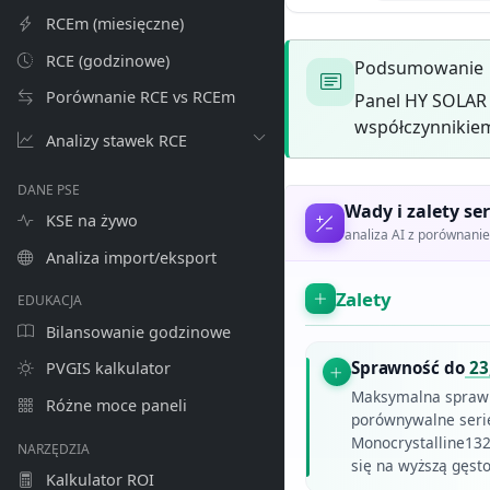
RCEm (miesięczne)
RCE (godzinowe)
Podsumowanie
Porównanie RCE vs RCEm
Panel HY SOLAR
współczynnikiem
Analizy stawek RCE
DANE PSE
Wady i zalety ser
KSE na żywo
analiza AI z porównan
Analiza import/eksport
Zalety
EDUKACJA
Bilansowanie godzinowe
Sprawność do
23
PVGIS kalkulator
Maksymalna spraw
Różne moce paneli
porównywalne seri
Monocrystalline132
NARZĘDZIA
się na wyższą gęst
Kalkulator ROI