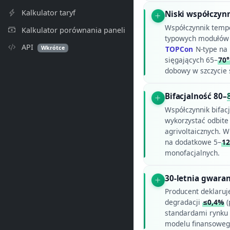
Kalkulator taryf
Niski współczyn
Współczynnik temp
Kalkulator porównania paneli
typowych modułó
API
Wkrótce
TOPCon
N-type na 
sięgających 65–
70
dobowy w szczycie 
Bifacjalność 80–
Współczynnik bifac
wykorzystać odbite
agrivoltaicznych. W
na dodatkowe 5–
1
monofacjalnych.
30-letnia gwara
Producent deklaru
degradacji
≤0,4%
(
standardami rynku
modelu finansowego