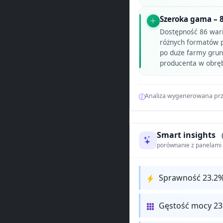
Szeroka gama – 
Dostępność 86 war
różnych formatów p
po duże farmy grunt
producenta w obręb
Analiza wygenerowana prz
Smart insights
porównanie z panelam
Sprawność 23.2
Gęstość mocy 2