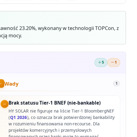
awność 23.20%, wykonany w technologii TOPCon, z
cją mocy.
5
1
Wady
1
Brak statusu Tier-1 BNEF (nie-bankable)
HY SOLAR nie figuruje na liście Tier-1 BloombergNEF
(
Q1 2026
), co oznacza brak potwierdzonej bankability
w rozumieniu finansowania non-recourse. Dla
projektów komercyjnych i przemysłowych
finansowanych przez banki może to wymagać