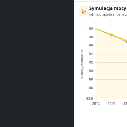
Symulacja mocy
jak moc spada z rosnąc