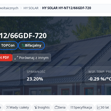
woltaicznych
HY SOLAR
HY SOLAR HY-NT12/66GDF-720
12/66GDF-720
TOPCon
Bifacjalny
t PDF
Porównaj z innym
SPRAWNOŚĆ
WSP. TEMP. PM
23.20%
-0.29 %/°
e
Wady i zalety
Insights
Seria
Specyfikacja
30 lat