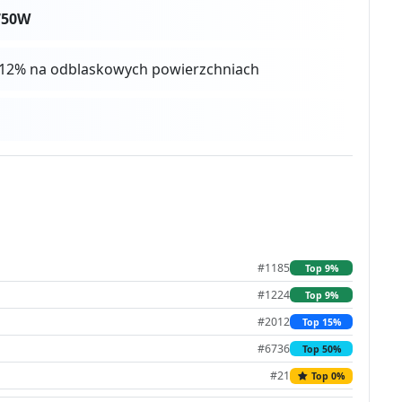
750W
 4-12% na odblaskowych powierzchniach
#1185
Top 9%
#1224
Top 9%
#2012
Top 15%
#6736
Top 50%
#21
Top 0%