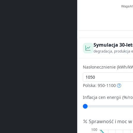
Symulacja 30-let
degradacja, produkcja e
Nasłonecznienie (kWh/kW
Polska: 950-1100
Inflacja cen energii (%/ro
Sprawność i moc w