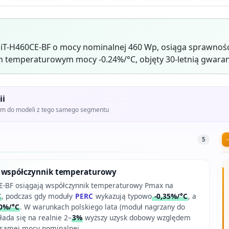
iT-H460CE-BF o mocy nominalnej 460 Wp, osiąga sprawność 
 temperaturowym mocy -0.24%/°C, objęty 30-letnią gwaran
ii
iem do modeli z tego samego segmentu
5
 współczynnik temperaturowy
CE-BF osiągają współczynnik temperaturowy Pmax na
C
, podczas gdy moduły
PERC
wykazują typowo
-0,35%/°C
, a
0%/°C
. W warunkach polskiego lata (moduł nagrzany do
kłada się na realnie 2–
3%
wyższy uzysk dobowy względem
 samej mocy nominalnej.