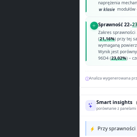
naprężenia mechani
w klasie
modułów 
Sprawność 22–
2
Zakres sprawności
(
21,16%
) przy tej 
wymaganą powierzch
Wynik jest porówny
96D4 (
23,02%
) – 
Analiza wygenerowana prz
Smart insights
porównanie z panelam
Przy sprawności