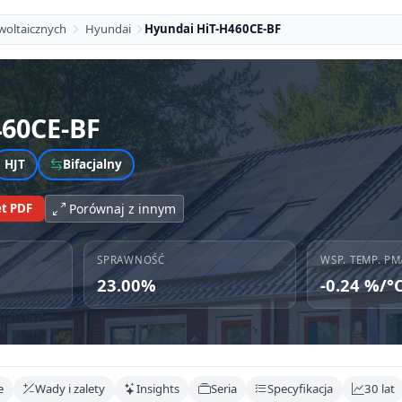
woltaicznych
Hyundai
Hyundai HiT-H460CE-BF
460CE-BF
HJT
Bifacjalny
t PDF
Porównaj z innym
SPRAWNOŚĆ
WSP. TEMP. PM
23.00%
-0.24 %/°
e
Wady i zalety
Insights
Seria
Specyfikacja
30 lat