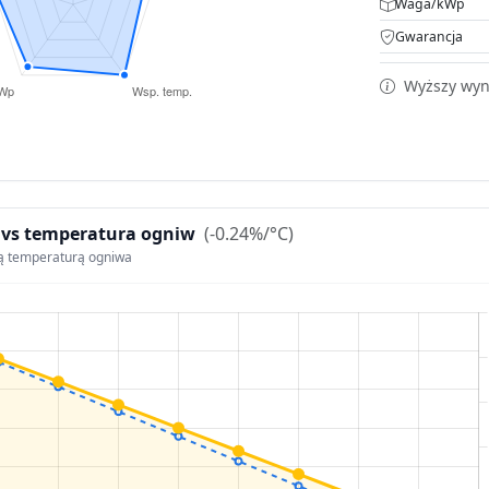
Waga/kWp
Gwarancja
Wyższy wyni
 vs temperatura ogniw
(-0.24%/°C)
ą temperaturą ogniwa