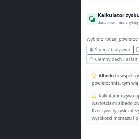
Kalkulator zysku
dodatkowa moc z tylnej 
Wybierz rodzaj powierzc
Śnieg / biały żwir
Ciemny dach / asfalt
Albedo
to współczyn
powierzchnia, tym więc
Kalkulator używa 
wartościami albedo or
Rzeczywisty zysk zależ
wysokości montażu i p