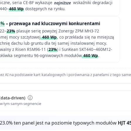
czne, seria CE-BF wykazuje
najniższe
wskaźniki degradacji
440–
460 Wp
dostępnych na rynku.
3%
– przewaga nad kluczowymi konkurentami
 22–
23%
plasuje serię powyżej Zonergy ZPM MH3-72
samej mocy szczytowej
460 Wp
, co przekłada się na mniejszą
nię dachu lub gruntu dla tej samej instalowanej mocy.
walny z Risen RSM96-11 (
23%
) i SunKean SKT440~460M12-
czołówka segmentu 96-ogniwowych modułów
460 Wp
.
ez AI na podstawie kart katalogowych i porównania z panelami z tego sam
(data-driven)
i w tym samym segmencie
 23.0% ten panel jest na poziomie typowych modułów
HJT 4