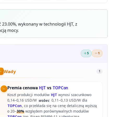
23.00%, wykonany w technologii HJT, z
cją mocy.
5
1
Wady
1
Premia cenowa
HJT
vs
TOPCon
Koszt produkcji modułów
HJT
wynosi szacunkowo
0,14–0,16 USD/W
wobec
0,11–0,13 USD/W dla
TOPCon
, co przekłada się na cenę detaliczną wyższą
o 20–
30%
względem porównywalnych modułów
TOPCon
(np. Risen RSM96-11 z identyczną