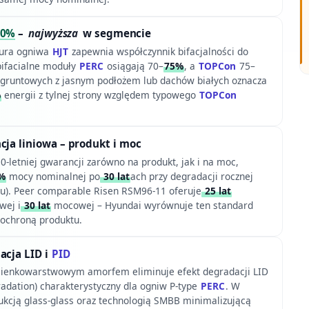
0%
–
najwyższa
w segmencie
tura ogniwa
HJT
zapewnia współczynnik bifacjalności do
bifacialne moduły
PERC
osiągają 70–
75%
, a
TOPCon
75–
ji gruntowych z jasnym podłożem lub dachów białych oznacza
%
energii z tylnej strony względem typowego
TOPCon
cja liniowa – produkt i moc
0-letniej gwarancji zarówno na produkt, jak i na moc,
%
mocy nominalnej po
30 lat
ach przy degradacji rocznej
ku). Peer comparable Risen RSM96-11 oferuje
25 lat
wej i
30 lat
mocowej – Hyundai wyrównuje ten standard
 ochroną produktu.
acja LID i
PID
cienkowarstwowym amorfem eliminuje efekt degradacji LID
radation) charakterystyczny dla ogniw P-type
PERC
. W
rukcją glass-glass oraz technologią SMBB minimalizującą