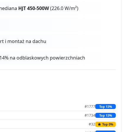
 mediana
HJT 450-500W
(226.0 W/m²)
ort i montaż na dachu
 4-14% na odblaskowych powierzchniach
#1777
Top 13%
#1734
Top 13%
#32
Top 0%