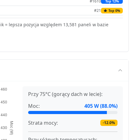
#1610
Top 12%
#21
Top 0%
k = lepsza pozycja względem 13,581 paneli w bazie
Przy 75°C (gorący dach w lecie):
Moc:
405 W (88.0%)
Strata mocy:
-12.0%
Przy różnych temperaturach: