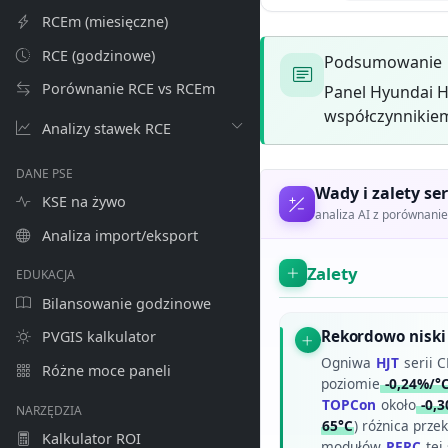
RCEm (miesięczne)
RCE (godzinowe)
Podsumowanie
Porównanie RCE vs RCEm
Panel Hyundai H
współczynnikiem
Analizy stawek RCE
DANE PSE
Wady i zalety ser
KSE na żywo
analiza AI z porównan
Analiza import/eksport
Zalety
EDUKACJA
Bilansowanie godzinowe
Rekordowo niski
PVGIS kalkulator
Ogniwa
HJT
serii 
Różne moce paneli
poziomie
-0,24%/°
TOPCon
około
-0,3
NARZĘDZIA
65°C
) różnica prze
Kalkulator ROI
modułów
PERC
tej