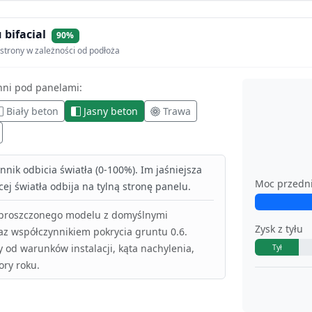
 bifacial
90%
strony w zależności od podłoża
hni pod panelami:
Biały beton
Jasny beton
Trawa
nik odbicia światła (0-100%). Im jaśniejsza
Moc przedn
ej światła odbija na tylną stronę panelu.
uproszczonego modelu z domyślnymi
Zysk z tyłu
az współczynnikiem pokrycia gruntu 0.6.
y od warunków instalacji, kąta nachylenia,
Tył
ory roku.