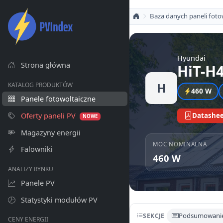
Baza danych paneli foto
Hyundai
Strona główna
HiT-H
H
KATALOG PRODUKTÓW
460 W
Panele fotowoltaiczne
Oferty paneli PV
Datashee
NOWE
Magazyny energii
MOC NOMINALNA
Falowniki
460 W
ANALIZY RYNKU
Panele PV
Statystyki modułów PV
Podsumowani
SEKCJE
CENY ENERGII