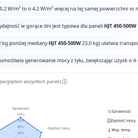
.2 W/m² to o 4.2 W/m² więcej na tej samej powierzchni vs
ydajność w gorące dni jest typowa dla paneli
HJT 450-500W
2 kg poniżej mediany
HJT 450-500W
23.0 kg) ułatwia transp
 umożliwia generowanie mocy z tyłu, zwiększając uzysk o
(względem wszystkich paneli)
Sprawność
Gęstość mocy
Wsp. temp.