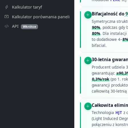
Kalkulator taryf
Bifacjalność do
9
Kalkulator porównania paneli
Symetryczna struk
API
Wkrótce
90%
, podczas gdy 
80%
. Dla instalac
to dodatkowe 4–
8
bifacial.
30-letnia gwaran
Producent udziela 3
gwarantując
≥90,3
0,3%/rok
(po 1. ro
gwarancji produkto
całkowitą 30-letnią
Całkowita elimin
Technologia
HJT
z 
(Light Induced Deg
połączeniu z konst