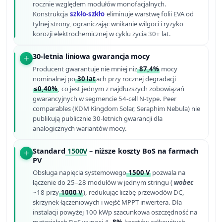
rocznie względem modułów monofacjalnych.
Konstrukcja
szkło-szkło
eliminuje warstwę folii EVA od
tylnej strony, ograniczając wnikanie wilgoci i ryzyko
korozji elektrochemicznej w cyklu życia 30+ lat.
30-letnia liniowa gwarancja mocy
Producent gwarantuje nie mniej niż
87,4%
mocy
nominalnej po
30 lat
ach przy rocznej degradacji
≤0,40%
, co jest jednym z najdłuższych zobowiązań
gwarancyjnych w segmencie 54-cell N-type. Peer
comparables (KDM Kingdom Solar, Seraphim Nebula) nie
publikują publicznie 30-letnich gwarancji dla
analogicznych wariantów mocy.
Standard
1500V
– niższe koszty BoS na farmach
PV
Obsługa napięcia systemowego
1500 V
pozwala na
łączenie do 25–28 modułów w jednym stringu (
wobec
~18 przy
1000 V
), redukując liczbę przewodów DC,
skrzynek łączeniowych i wejść MPPT inwertera. Dla
instalacji powyżej 100 kWp szacunkowa oszczędność na