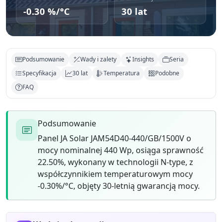
-0.30 %/°C
30 lat
Podsumowanie
Wady i zalety
Insights
Seria
Specyfikacja
30 lat
Temperatura
Podobne
FAQ
Podsumowanie
Panel JA Solar JAM54D40-440/GB/1500V o
mocy nominalnej 440 Wp, osiąga sprawność
22.50%, wykonany w technologii N-type, z
współczynnikiem temperaturowym mocy
-0.30%/°C, objęty 30-letnią gwarancją mocy.