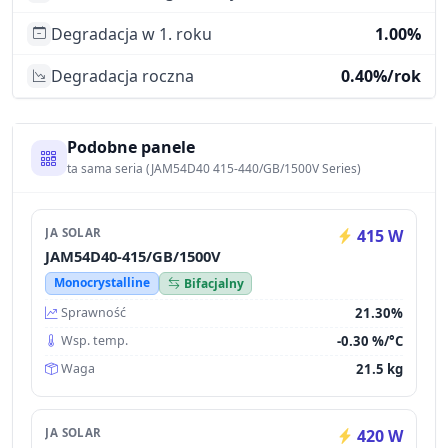
Degradacja w 1. roku
1.00%
Degradacja roczna
0.40%/rok
Podobne panele
ta sama seria (JAM54D40 415-440/GB/1500V Series)
JA SOLAR
415 W
JAM54D40-415/GB/1500V
Monocrystalline
Bifacjalny
21.30%
Sprawność
-0.30 %/°C
Wsp. temp.
21.5 kg
Waga
JA SOLAR
420 W