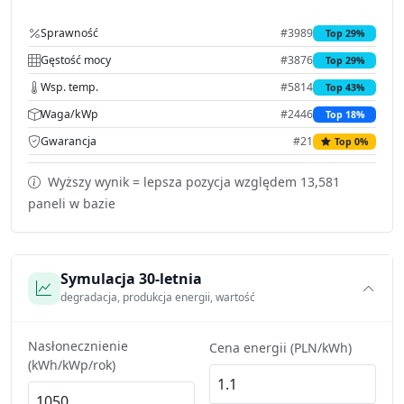
Sprawność
#3989
Top 29%
Gęstość mocy
#3876
Top 29%
Wsp. temp.
#5814
Top 43%
Waga/kWp
#2446
Top 18%
Gwarancja
#21
Top 0%
Wyższy wynik = lepsza pozycja względem 13,581
paneli w bazie
Symulacja 30-letnia
degradacja, produkcja energii, wartość
Nasłonecznienie
Cena energii (PLN/kWh)
(kWh/kWp/rok)