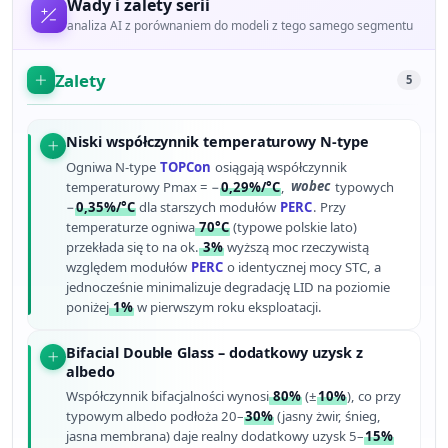
Wady i zalety serii
analiza AI z porównaniem do modeli z tego samego segmentu
Zalety
5
Niski współczynnik temperaturowy N-type
Ogniwa N-type
TOPCon
osiągają współczynnik
temperaturowy Pmax = −
0,29%/°C
,
wobec
typowych
−
0,35%/°C
dla starszych modułów
PERC
. Przy
temperaturze ogniwa
70°C
(typowe polskie lato)
przekłada się to na ok.
3%
wyższą moc rzeczywistą
względem modułów
PERC
o identycznej mocy STC, a
jednocześnie minimalizuje degradację LID na poziomie
poniżej
1%
w pierwszym roku eksploatacji.
Bifacial Double Glass – dodatkowy uzysk z
albedo
Współczynnik bifacjalności wynosi
80%
(±
10%
), co przy
typowym albedo podłoża 20–
30%
(jasny żwir, śnieg,
jasna membrana) daje realny dodatkowy uzysk 5–
15%