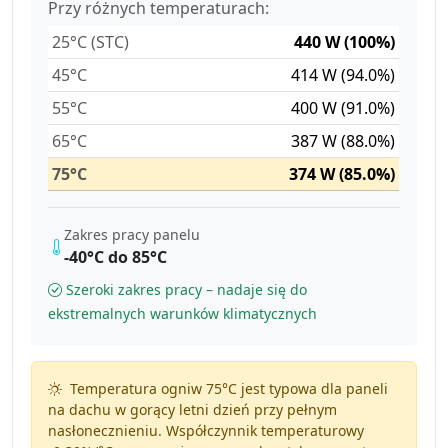
Przy różnych temperaturach:
25°C (STC)
440 W (100%)
45°C
414 W (94.0%)
55°C
400 W (91.0%)
65°C
387 W (88.0%)
75°C
374 W (85.0%)
Zakres pracy panelu
-40°C do 85°C
Szeroki zakres pracy – nadaje się do
ekstremalnych warunków klimatycznych
Temperatura ogniw 75°C jest typowa dla paneli
na dachu w gorący letni dzień przy pełnym
nasłonecznieniu. Współczynnik temperaturowy