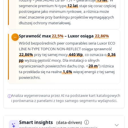
rodziny – JAM54D40 LB BF 15Y – gwarantuje
15 lat
. W
segmencie premium N-type
12 lat
staje się coraz częściej
postrzegane jako minimum rynkowe, a różnica może
mieć znaczenie przy bankingu projektów wymagających
dłuższej ochrony materiałowej.
Sprawność max
22,5%
– Luxor osiąga
22,86%
Wśród bezpośrednich peer comparables seria Luxor ECO
LINE N-TYPE TOPCON NON-REFLECT osiąga sprawność
22,86%
przy tej samej mocy
440 Wp
, co oznacza o
0,36
pp
wyższą gęstość mocy. Dla instalacji o silnych
ograniczeniach powierzchni dachu (np. <
20 m
²) różnica
ta przekłada się na realne
1,6%
więcej energii z tej samej
powierzchni.
Analiza wygenerowana przez AI na podstawie kart katalogowych
i porównania z panelami z tego samego segmentu wydajności.
Smart insights
(data-driven)