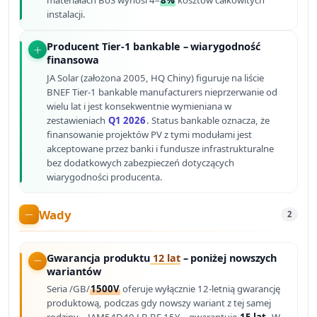
materiałach BoS wynosi 4–
8%
kosztów całkowitych
instalacji.
Producent Tier-1 bankable – wiarygodność
finansowa
JA Solar (założona 2005, HQ Chiny) figuruje na liście
BNEF Tier-1 bankable manufacturers nieprzerwanie od
wielu lat i jest konsekwentnie wymieniana w
zestawieniach
Q1 2026
. Status bankable oznacza, że
finansowanie projektów PV z tymi modułami jest
akceptowane przez banki i fundusze infrastrukturalne
bez dodatkowych zabezpieczeń dotyczących
wiarygodności producenta.
Wady
2
Gwarancja produktu
12 lat
– poniżej nowszych
wariantów
Seria /GB/
1500V
oferuje wyłącznie 12-letnią gwarancję
produktową, podczas gdy nowszy wariant z tej samej