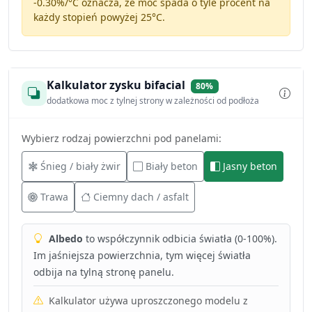
-0.30%/°C
oznacza, że moc spada o tyle procent na
każdy stopień powyżej 25°C.
Kalkulator zysku bifacial
80%
dodatkowa moc z tylnej strony w zależności od podłoża
Wybierz rodzaj powierzchni pod panelami:
Śnieg / biały żwir
Biały beton
Jasny beton
Trawa
Ciemny dach / asfalt
Albedo
to współczynnik odbicia światła (0-100%).
Im jaśniejsza powierzchnia, tym więcej światła
odbija na tylną stronę panelu.
Kalkulator używa uproszczonego modelu z