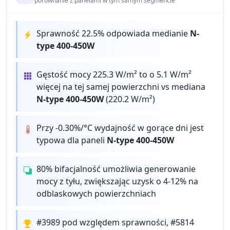
porównanie z panelami w tym samym segmencie
Sprawność 22.5% odpowiada medianie
N-
type 400-450W
Gęstość mocy 225.3 W/m² to o 5.1 W/m²
więcej na tej samej powierzchni vs mediana
N-type 400-450W
(220.2 W/m²)
Przy -0.30%/°C wydajność w gorące dni jest
typowa dla paneli
N-type 400-450W
80% bifacjalność umożliwia generowanie
mocy z tyłu, zwiększając uzysk o 4-12% na
odblaskowych powierzchniach
#3989 pod względem sprawności, #5814