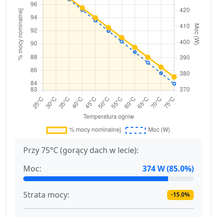
Przy 75°C (gorący dach w lecie):
Moc:
374 W (85.0%)
Strata mocy:
-15.0%