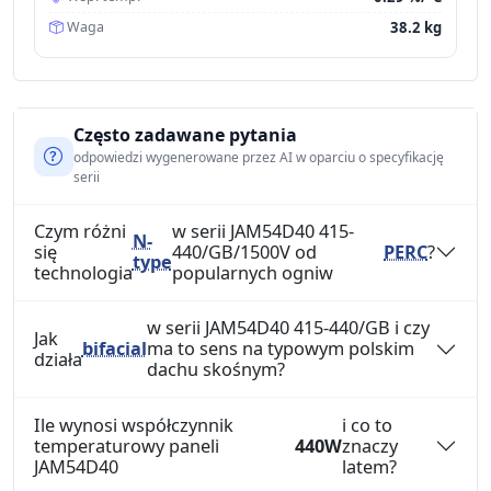
38.2 kg
Waga
Często zadawane pytania
odpowiedzi wygenerowane przez AI w oparciu o specyfikację
serii
Czym różni
w serii JAM54D40 415-
N-
się
440/GB/1500V od
PERC
?
type
technologia
popularnych ogniw
w serii JAM54D40 415-440/GB i czy
Jak
bifacial
ma to sens na typowym polskim
działa
dachu skośnym?
Ile wynosi współczynnik
i co to
temperaturowy paneli
440W
znaczy
JAM54D40
latem?