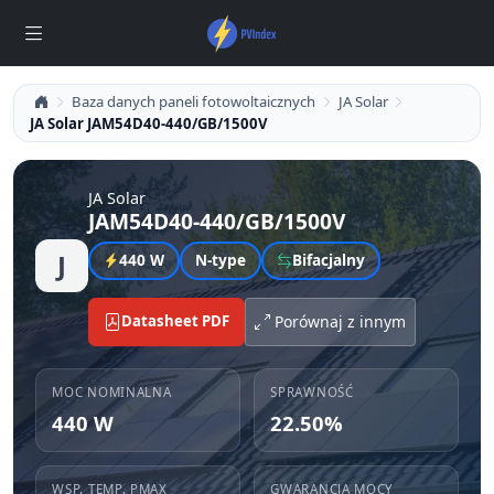
Baza danych paneli fotowoltaicznych
JA Solar
JA Solar JAM54D40-440/GB/1500V
JA Solar
JAM54D40-440/GB/1500V
J
440 W
N-type
Bifacjalny
Datasheet PDF
Porównaj z innym
MOC NOMINALNA
SPRAWNOŚĆ
440 W
22.50%
WSP. TEMP. PMAX
GWARANCJA MOCY