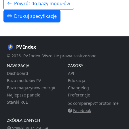
Powrót do bazy modułów
Drukuj specyfikację
PV Index
© 2026- PV Index. Wszelkie prawa zastrzeżone.
NAWIGACJA
ZASOBY
Dashboard
API
Baza modułów PV
Edukacja
Baza magazynów energii
Changelog
Najlepsze panele
Preferencje
Stawki RCE
comparepv@proton.me
Facebook
ŹRÓDŁA DANYCH
Stawki RCE:
PSE SA