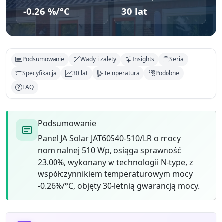
-0.26 %/°C
30 lat
Podsumowanie
Wady i zalety
Insights
Seria
Specyfikacja
30 lat
Temperatura
Podobne
FAQ
Podsumowanie
Panel JA Solar JAT60S40-510/LR o mocy
nominalnej 510 Wp, osiąga sprawność
23.00%, wykonany w technologii N-type, z
współczynnikiem temperaturowym mocy
-0.26%/°C, objęty 30-letnią gwarancją mocy.