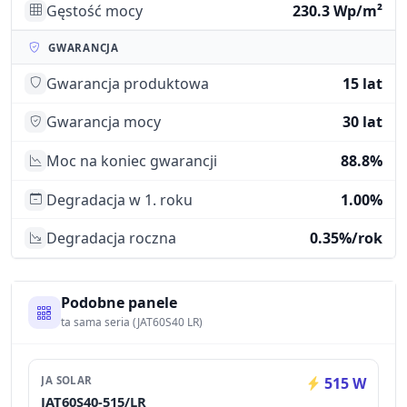
Gęstość mocy
230.3 Wp/m²
GWARANCJA
Gwarancja produktowa
15 lat
Gwarancja mocy
30 lat
Moc na koniec gwarancji
88.8%
Degradacja w 1. roku
1.00%
Degradacja roczna
0.35%/rok
Podobne panele
ta sama seria (JAT60S40 LR)
JA SOLAR
515 W
JAT60S40-515/LR