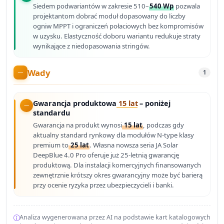
Siedem podwariantów w zakresie 510–
540 Wp
pozwala
projektantom dobrać moduł dopasowany do liczby
ogniw MPPT i ograniczeń połaciowych bez kompromisów
w uzysku. Elastyczność doboru wariantu redukuje straty
wynikające z niedopasowania stringów.
Wady
1
Gwarancja produktowa
15 lat
– poniżej
standardu
Gwarancja na produkt wynosi
15 lat
, podczas gdy
aktualny standard rynkowy dla modułów N-type klasy
premium to
25 lat
. Własna nowsza seria JA Solar
DeepBlue 4.0 Pro oferuje już 25-letnią gwarancję
produktową. Dla instalacji komercyjnych finansowanych
zewnętrznie krótszy okres gwarancyjny może być barierą
przy ocenie ryzyka przez ubezpieczycieli i banki.
Analiza wygenerowana przez AI na podstawie kart katalogowych