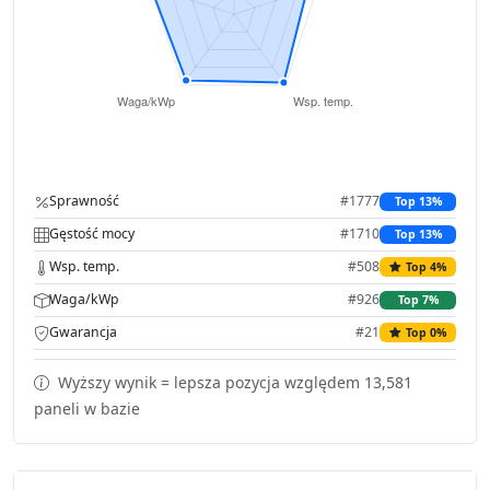
Sprawność
#1777
Top 13%
Gęstość mocy
#1710
Top 13%
Wsp. temp.
#508
Top 4%
Waga/kWp
#926
Top 7%
Gwarancja
#21
Top 0%
Wyższy wynik = lepsza pozycja względem 13,581
paneli w bazie