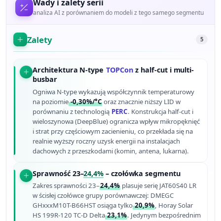
Wady i zalety serii
analiza AI z porównaniem do modeli z tego samego segmentu
Zalety
5
Architektura N-type
TOPCon
z half-cut i multi-
busbar
Ogniwa N-type wykazują współczynnik temperaturowy
na poziomie
-0,30%/°C
oraz znacznie niższy LID w
porównaniu z technologią
PERC
. Konstrukcja half-cut i
wieloszynowa (DeepBlue) ogranicza wpływ mikropęknięć
i strat przy częściowym zacienieniu, co przekłada się na
realnie wyższy roczny uzysk energii na instalacjach
dachowych z przeszkodami (komin, antena, lukarna).
Sprawność 23–
24,4%
– czołówka segmentu
Zakres sprawności 23–
24,4%
plasuje serię JAT60S40 LR
w ścisłej czołówce grupy porównawczej: DMEGC
GHxxxM10T-B66HST osiąga tylko
20,9%
, Horay Solar
HS 199R-120 TC-D Delta
23,1%
. Jedynym bezpośrednim