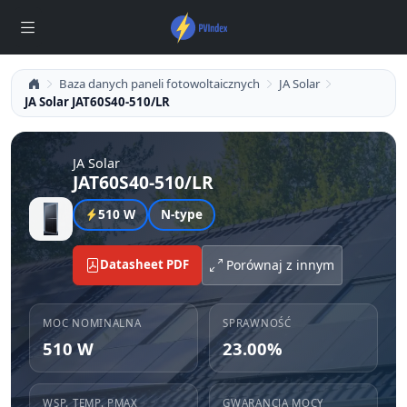
Baza danych paneli fotowoltaicznych
JA Solar
JA Solar JAT60S40-510/LR
JA Solar
JAT60S40-510/LR
510 W
N-type
Datasheet PDF
Porównaj z innym
MOC NOMINALNA
SPRAWNOŚĆ
510 W
23.00%
WSP. TEMP. PMAX
GWARANCJA MOCY