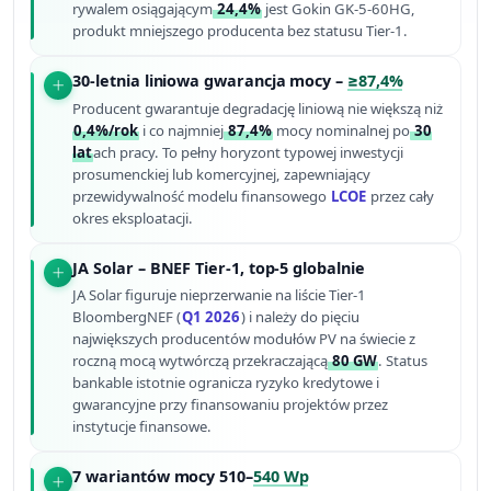
rywalem osiągającym
24,4%
jest Gokin GK-5-60HG,
produkt mniejszego producenta bez statusu Tier-1.
30-letnia liniowa gwarancja mocy –
≥87,4%
Producent gwarantuje degradację liniową nie większą niż
0,4%/rok
i co najmniej
87,4%
mocy nominalnej po
30
lat
ach pracy. To pełny horyzont typowej inwestycji
prosumenckiej lub komercyjnej, zapewniający
przewidywalność modelu finansowego
LCOE
przez cały
okres eksploatacji.
JA Solar – BNEF Tier-1, top-5 globalnie
JA Solar figuruje nieprzerwanie na liście Tier-1
BloombergNEF (
Q1 2026
) i należy do pięciu
największych producentów modułów PV na świecie z
roczną mocą wytwórczą przekraczającą
80 GW
. Status
bankable istotnie ogranicza ryzyko kredytowe i
gwarancyjne przy finansowaniu projektów przez
instytucje finansowe.
7 wariantów mocy 510–
540 Wp