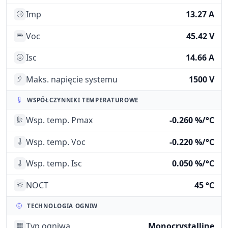
Imp
13.27 A
Voc
45.42 V
Isc
14.66 A
Maks. napięcie systemu
1500 V
WSPÓŁCZYNNIKI TEMPERATUROWE
Wsp. temp. Pmax
-0.260 %/°C
Wsp. temp. Voc
-0.220 %/°C
Wsp. temp. Isc
0.050 %/°C
NOCT
45 °C
TECHNOLOGIA OGNIW
Typ ogniwa
Monocrystalline