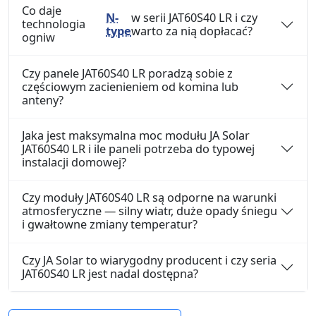
Co daje
N-
w serii JAT60S40 LR i czy
technologia
type
warto za nią dopłacać?
ogniw
Czy panele JAT60S40 LR poradzą sobie z
częściowym zacienieniem od komina lub
anteny?
Jaka jest maksymalna moc modułu JA Solar
JAT60S40 LR i ile paneli potrzeba do typowej
instalacji domowej?
Czy moduły JAT60S40 LR są odporne na warunki
atmosferyczne — silny wiatr, duże opady śniegu
i gwałtowne zmiany temperatur?
Czy JA Solar to wiarygodny producent i czy seria
JAT60S40 LR jest nadal dostępna?