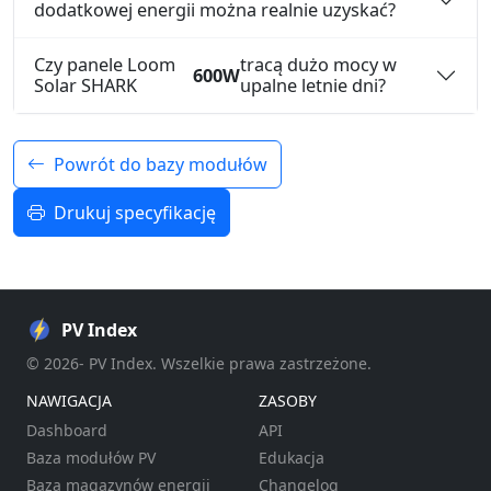
dodatkowej energii można realnie uzyskać?
Czy panele Loom
tracą dużo mocy w
600W
Solar SHARK
upalne letnie dni?
Powrót do bazy modułów
Drukuj specyfikację
PV Index
© 2026- PV Index. Wszelkie prawa zastrzeżone.
NAWIGACJA
ZASOBY
Dashboard
API
Baza modułów PV
Edukacja
Baza magazynów energii
Changelog