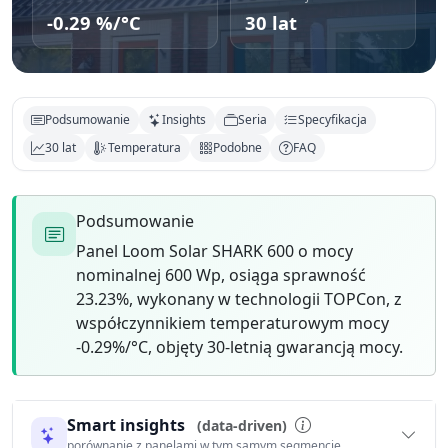
-0.29 %/°C
30 lat
Podsumowanie
Insights
Seria
Specyfikacja
30 lat
Temperatura
Podobne
FAQ
Podsumowanie
Panel Loom Solar SHARK 600 o mocy
nominalnej 600 Wp, osiąga sprawność
23.23%, wykonany w technologii TOPCon, z
współczynnikiem temperaturowym mocy
-0.29%/°C, objęty 30-letnią gwarancją mocy.
Smart insights
(data-driven)
porównanie z panelami w tym samym segmencie