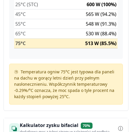
25°C (STC)
600 W (100%)
45°C
565 W (94.2%)
55°C
548 W (91.3%)
65°C
530 W (88.4%)
75°C
513 W (85.5%)
Temperatura ogniw 75°C jest typowa dla paneli
na dachu w gorący letni dzień przy pełnym
nasłonecznieniu. Współczynnik temperaturowy
-0.29%/°C
oznacza, że moc spada o tyle procent na
każdy stopień powyżej 25°C.
Kalkulator zysku bifacial
70%
dodatkowa moc z tylnej strony w zależności od podłoża