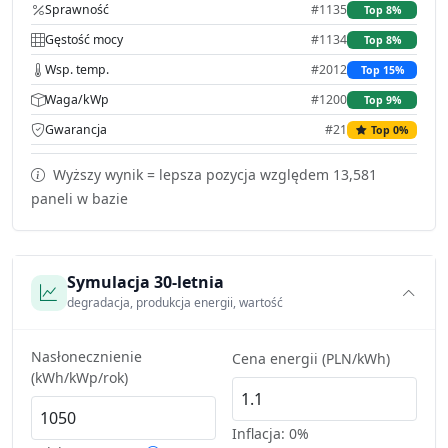
Sprawność
#1135
Top 8%
Gęstość mocy
#1134
Top 8%
Wsp. temp.
#2012
Top 15%
Waga/kWp
#1200
Top 9%
Gwarancja
#21
Top 0%
Wyższy wynik = lepsza pozycja względem 13,581
paneli w bazie
Symulacja 30-letnia
degradacja, produkcja energii, wartość
Nasłonecznienie
Cena energii (PLN/kWh)
(kWh/kWp/rok)
Inflacja:
0%