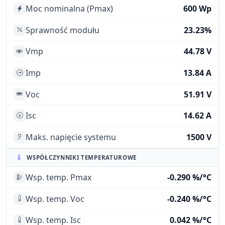
Moc nominalna (Pmax)
600 Wp
Sprawność modułu
23.23%
Vmp
44.78 V
Imp
13.84 A
Voc
51.91 V
Isc
14.62 A
Maks. napięcie systemu
1500 V
WSPÓŁCZYNNIKI TEMPERATUROWE
Wsp. temp. Pmax
-0.290 %/°C
Wsp. temp. Voc
-0.240 %/°C
Wsp. temp. Isc
0.042 %/°C