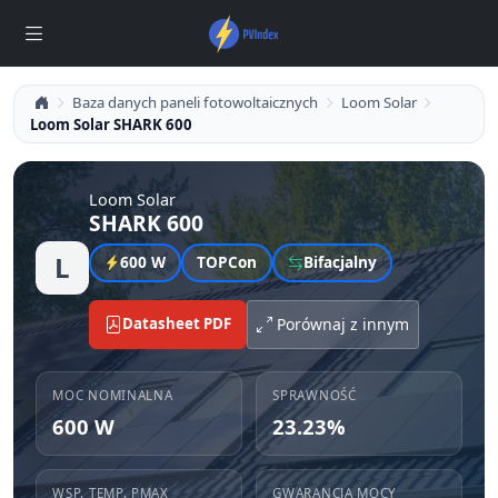
Baza danych paneli fotowoltaicznych
Loom Solar
Loom Solar SHARK 600
Loom Solar
SHARK 600
L
600 W
TOPCon
Bifacjalny
Datasheet PDF
Porównaj z innym
MOC NOMINALNA
SPRAWNOŚĆ
600 W
23.23%
WSP. TEMP. PMAX
GWARANCJA MOCY