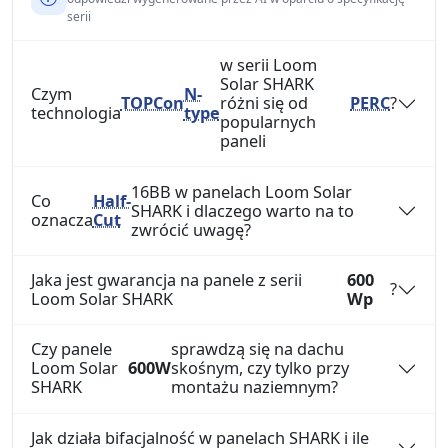
serii
w serii Loom
Solar SHARK
Czym
N-
TOPCon
różni się od
PERC
?
technologia
type
popularnych
paneli
16BB w panelach Loom Solar
Co
Half-
SHARK i dlaczego warto na to
oznacza
Cut
zwrócić uwagę?
Jaka jest gwarancja na panele z serii
600
?
Loom Solar SHARK
Wp
Czy panele
sprawdzą się na dachu
Loom Solar
600W
skośnym, czy tylko przy
SHARK
montażu naziemnym?
Jak działa bifacjalność w panelach SHARK i ile