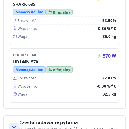
SHARK 685
Monocrystalline
Bifacjalny
22.00%
Sprawność
-0.36 %/°C
Wsp. temp.
35.0 kg
Waga
LOOM SOLAR
570 W
HD144N-570
Monocrystalline
Bifacjalny
22.07%
Sprawność
-0.30 %/°C
Wsp. temp.
32.5 kg
Waga
Często zadawane pytania
odpowiedzi wygenerowane przez AI w oparciu o specyfikację