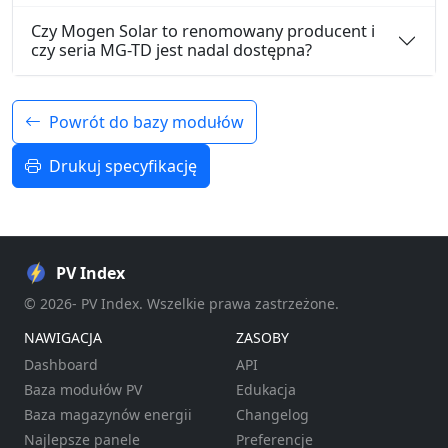
Czy Mogen Solar to renomowany producent i
czy seria MG-TD jest nadal dostępna?
Powrót do bazy modułów
Drukuj specyfikację
PV Index
© 2026- PV Index. Wszelkie prawa zastrzeżone.
NAWIGACJA
ZASOBY
Dashboard
API
Baza modułów PV
Edukacja
Baza magazynów energii
Changelog
Najlepsze panele
Preferencje