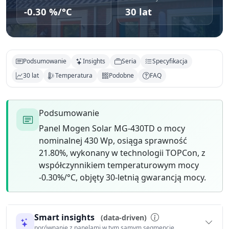
-0.30 %/°C
30 lat
Podsumowanie
Insights
Seria
Specyfikacja
30 lat
Temperatura
Podobne
FAQ
Podsumowanie
Panel Mogen Solar MG-430TD o mocy
nominalnej 430 Wp, osiąga sprawność
21.80%, wykonany w technologii TOPCon, z
współczynnikiem temperaturowym mocy
-0.30%/°C, objęty 30-letnią gwarancją mocy.
Smart insights
(data-driven)
porównanie z panelami w tym samym segmencie