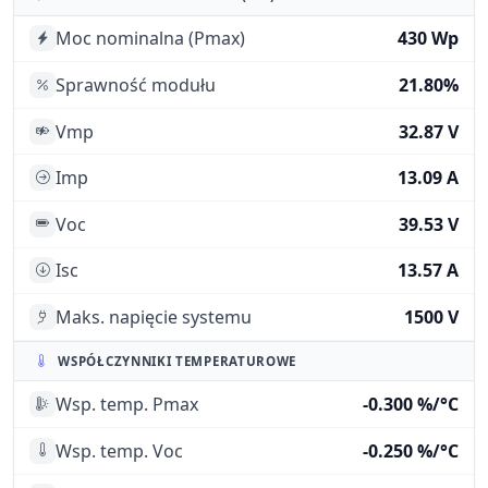
Moc nominalna (Pmax)
430 Wp
Sprawność modułu
21.80%
Vmp
32.87 V
Imp
13.09 A
Voc
39.53 V
Isc
13.57 A
Maks. napięcie systemu
1500 V
WSPÓŁCZYNNIKI TEMPERATUROWE
Wsp. temp. Pmax
-0.300 %/°C
Wsp. temp. Voc
-0.250 %/°C