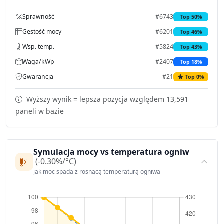
Sprawność
#6743
Top 50%
Gęstość mocy
#6201
Top 46%
Wsp. temp.
#5824
Top 43%
Waga/kWp
#2407
Top 18%
Gwarancja
#21
Top 0%
Wyższy wynik = lepsza pozycja względem 13,591
paneli w bazie
Symulacja mocy vs temperatura ogniw
(-0.30%/°C)
jak moc spada z rosnącą temperaturą ogniwa