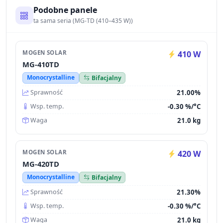
Podobne panele
ta sama seria (MG-TD (410–435 W))
MOGEN SOLAR
410 W
MG-410TD
Monocrystalline
Bifacjalny
21.00%
Sprawność
-0.30 %/°C
Wsp. temp.
21.0 kg
Waga
MOGEN SOLAR
420 W
MG-420TD
Monocrystalline
Bifacjalny
21.30%
Sprawność
-0.30 %/°C
Wsp. temp.
21.0 kg
Waga