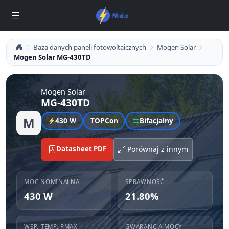
Baza danych paneli fotowoltaicznych
Mogen Solar
Mogen Solar MG-430TD
Mogen Solar
MG-430TD
M
430 W
TOPCon
Bifacjalny
Datasheet PDF
Porównaj z innym
MOC NOMINALNA
SPRAWNOŚĆ
430 W
21.80%
WSP. TEMP. PMAX
GWARANCJA MOCY