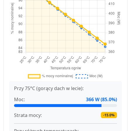
Przy 75°C (gorący dach w lecie):
Moc:
366 W (85.0%)
Strata mocy:
-15.0%
Przy różnych temperaturach: