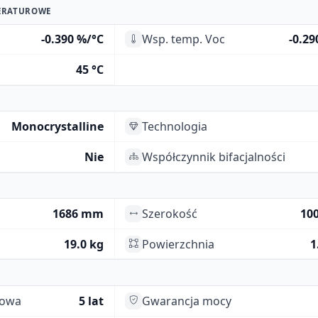
ERATUROWE
-0.390 %/°C
Wsp. temp. Voc
-0.29
45 °C
Monocrystalline
Technologia
Nie
Współczynnik bifacjalności
1686 mm
Szerokość
10
19.0 kg
Powierzchnia
1
towa
5 lat
Gwarancja mocy