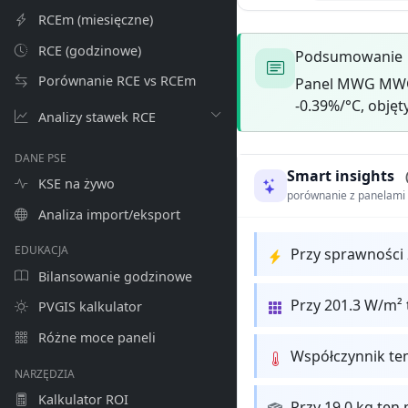
RCEm (miesięczne)
RCE (godzinowe)
Podsumowanie
Porównanie RCE vs RCEm
Panel MWG MWG-
-0.39%/°C, objęt
Analizy stawek RCE
DANE PSE
Smart insights
KSE na żywo
porównanie z panelam
Analiza import/eksport
EDUKACJA
Przy sprawności 
Bilansowanie godzinowe
Przy 201.3 W/m² 
PVGIS kalkulator
Różne moce paneli
Współczynnik te
NARZĘDZIA
Kalkulator ROI
Przy 19.0 kg ten 