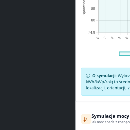
O symulacji:
Wylicz
kWh/kWp/rok) to średni
lokalizacji, orientacji, 
Symulacja mocy
jak moc spada z rosnąc