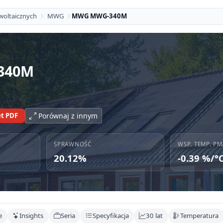
woltaicznych
MWG
MWG MWG-340M
340M
t PDF
Porównaj z innym
SPRAWNOŚĆ
WSP. TEMP. PM
20.12%
-0.39 %/°
e
Insights
Seria
Specyfikacja
30 lat
Temperatura