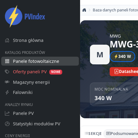
Baza danych paneli foto
MWG
Strona główna
MWG-
M
KATALOG PRODUKTÓW
340 W
Panele fotowoltaiczne
Oferty paneli PV
Datashee
NOWE
Magazyny energii
MOC NOMINALNA
Falowniki
340 W
ANALIZY RYNKU
Panele PV
Statystyki modułów PV
Podsumowani
SEKCJE
CENY ENERGII