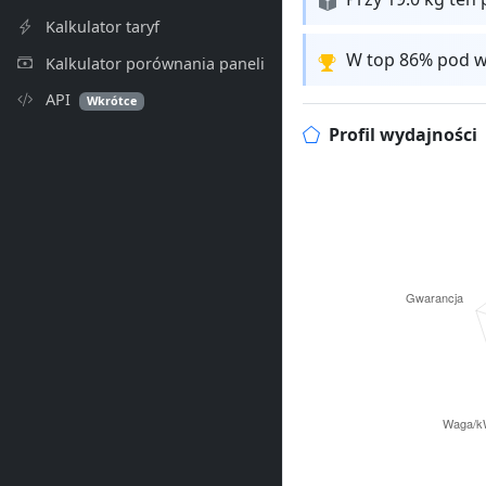
Kalkulator taryf
W top 86% pod w
Kalkulator porównania paneli
API
Wkrótce
Profil wydajności