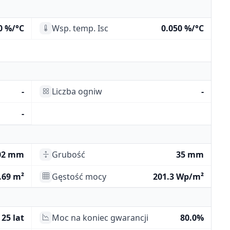
0 %/°C
Wsp. temp. Isc
0.050 %/°C
-
Liczba ogniw
-
-
02 mm
Grubość
35 mm
.69 m²
Gęstość mocy
201.3 Wp/m²
25 lat
Moc na koniec gwarancji
80.0%