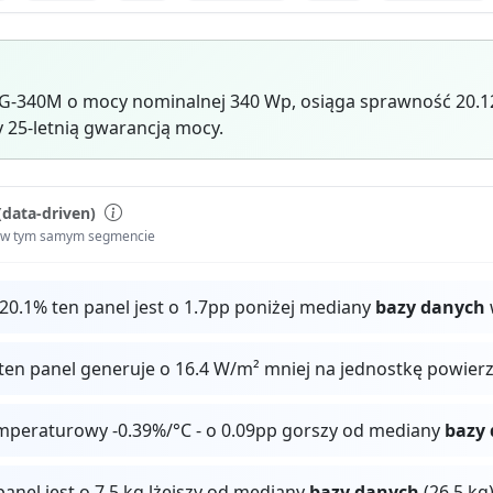
340M o mocy nominalnej 340 Wp, osiąga sprawność 20.1
y 25-letnią gwarancją mocy.
(data-driven)
i w tym samym segmencie
20.1% ten panel jest o 1.7pp poniżej mediany
bazy danych
ten panel generuje o 16.4 W/m² mniej na jednostkę powier
mperaturowy -0.39%/°C - o 0.09pp gorszy od mediany
bazy
panel jest o 7.5 kg lżejszy od mediany
bazy danych
(26.5 kg