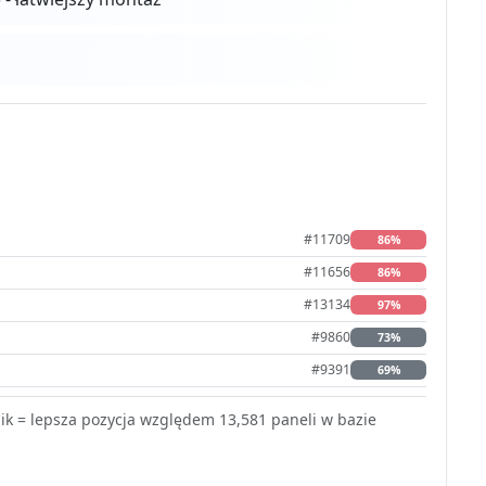
#11709
86%
#11656
86%
#13134
97%
#9860
73%
#9391
69%
k = lepsza pozycja względem 13,581 paneli w bazie