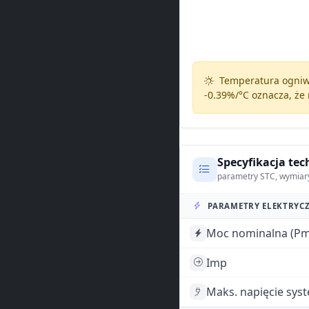
Temperatura ogniw 
-0.39%/°C
oznacza, że 
Specyfikacja tec
parametry STC, wymiar
PARAMETRY ELEKTRYCZ
Moc nominalna (Pm
Imp
Maks. napięcie sys