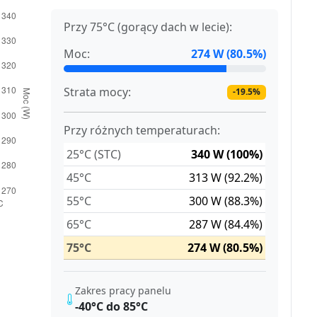
Przy 75°C (gorący dach w lecie):
Moc:
274 W (80.5%)
Strata mocy:
-19.5%
Przy różnych temperaturach:
25°C (STC)
340 W (100%)
45°C
313 W (92.2%)
55°C
300 W (88.3%)
65°C
287 W (84.4%)
75°C
274 W (80.5%)
Zakres pracy panelu
-40°C do 85°C