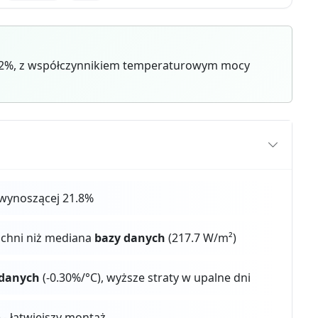
2%, z współczynnikiem temperaturowym mocy
wynoszącej 21.8%
zchni niż mediana
bazy danych
(217.7 W/m²)
 danych
(-0.30%/°C), wyższe straty w upalne dni
) - łatwiejszy montaż