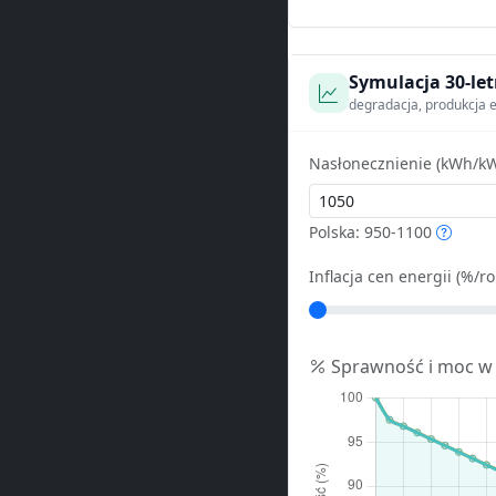
Symulacja 30-let
degradacja, produkcja e
Nasłonecznienie (kWh/kW
Polska: 950-1100
Inflacja cen energii (%/ro
Sprawność i moc w