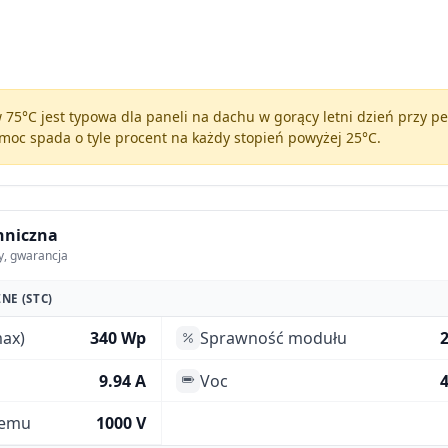
75°C jest typowa dla paneli na dachu w gorący letni dzień przy 
moc spada o tyle procent na każdy stopień powyżej 25°C.
hniczna
y, gwarancja
NE (STC)
ax)
340 Wp
Sprawność modułu
9.94 A
Voc
4
temu
1000 V