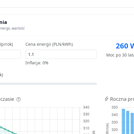
nia
nergii, wartość
260 
p/rok)
Cena energii (PLN/kWh)
Moc po 30 la
Inflacja:
0%
k)
 czasie
Roczna pr