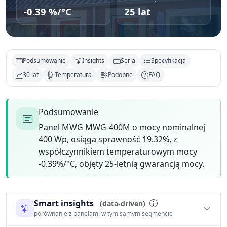
-0.39 %/°C
25 lat
Podsumowanie
Insights
Seria
Specyfikacja
30 lat
Temperatura
Podobne
FAQ
Podsumowanie
Panel MWG MWG-400M o mocy nominalnej
400 Wp, osiąga sprawność 19.32%, z
współczynnikiem temperaturowym mocy
-0.39%/°C, objęty 25-letnią gwarancją mocy.
Smart insights
(data-driven)
porównanie z panelami w tym samym segmencie