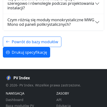
szeregowo i równolegle podczas projektowania
instalacji?
Czym różnią się moduły monokrystaliczne MWG
Mono od paneli polikrystalicznych?
Powrót do bazy modułów
Drukuj specyfikację
PV Index
© 2026- PV Index. Wszelkie prawa zastrzeżone.
NAWIGACJA
ZASOBY
Dashboard
API
Baza modułów PV
Edukacja