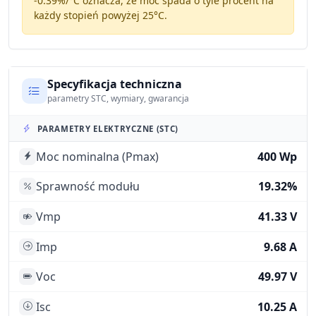
-0.39%/°C
oznacza, że moc spada o tyle procent na
każdy stopień powyżej 25°C.
Specyfikacja techniczna
parametry STC, wymiary, gwarancja
PARAMETRY ELEKTRYCZNE (STC)
Moc nominalna (Pmax)
400 Wp
Sprawność modułu
19.32%
Vmp
41.33 V
Imp
9.68 A
Voc
49.97 V
Isc
10.25 A