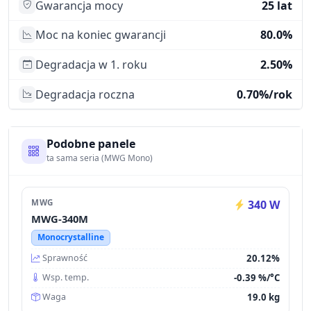
Gwarancja mocy
25 lat
Moc na koniec gwarancji
80.0%
Degradacja w 1. roku
2.50%
Degradacja roczna
0.70%/rok
Podobne panele
ta sama seria (MWG Mono)
MWG
340 W
MWG-340M
Monocrystalline
20.12%
Sprawność
-0.39 %/°C
Wsp. temp.
19.0 kg
Waga