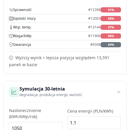
Sprawność
#12398
91%
Gęstość mocy
#12003
88%
Wsp. temp.
#13144
97%
Waga/kWp
#11906
88%
Gwarancja
#9398
69%
Wyższy wynik = lepsza pozycja względem 13,591
paneli w bazie
Symulacja 30-letnia
degradacja, produkcja energii, wartość
Nasłonecznienie
Cena energii (PLN/kWh)
(kWh/kWp/rok)