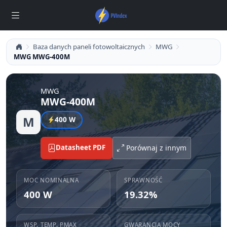
Baza danych paneli fotowoltaicznych
MWG
MWG MWG-400M
MWG
MWG-400M
M
400 W
Datasheet PDF
Porównaj z innym
MOC NOMINALNA
SPRAWNOŚĆ
400 W
19.32%
WSP. TEMP. PMAX
GWARANCJA MOCY