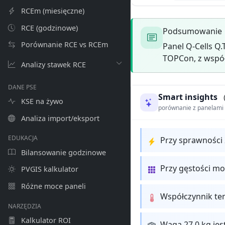
RCEm (miesięczne)
RCE (godzinowe)
Podsumowanie
Porównanie RCE vs RCEm
Panel Q-Cells Q
TOPCon, z współ
Analizy stawek RCE
DANE PSE
Smart insights
KSE na żywo
porównanie z panelam
Analiza import/eksport
EDUKACJA
Przy sprawności
Bilansowanie godzinowe
Przy gęstości m
PVGIS kalkulator
Różne moce paneli
Współczynnik te
NARZĘDZIA
Kalkulator ROI
Waga 27.0 kg jes