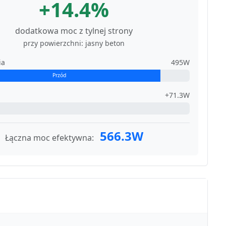
+14.4%
dodatkowa moc z tylnej strony
przy powierzchni: jasny beton
ia
495W
Przód
+71.3W
566.3W
Łączna moc efektywna: