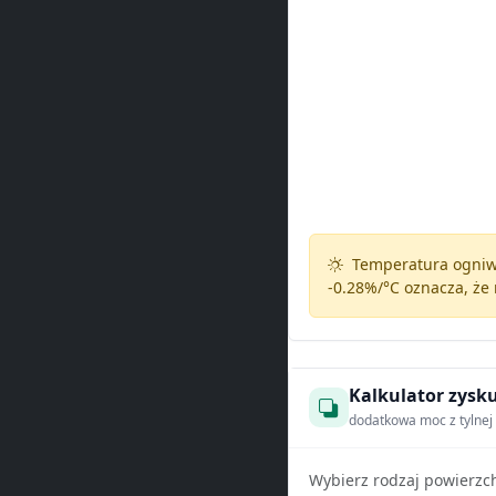
Temperatura ogniw 
-0.28%/°C
oznacza, że 
Kalkulator zysku
dodatkowa moc z tylnej 
Wybierz rodzaj powierzc