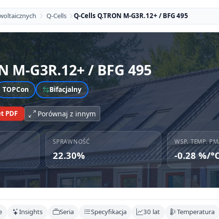
woltaicznych
Q-Cells
Q-Cells Q.TRON M-G3R.12+ / BFG 495
N M-G3R.12+ / BFG 495
TOPCon
Bifacjalny
t PDF
Porównaj z innym
SPRAWNOŚĆ
WSP. TEMP. PM
22.30%
-0.28 %/°
e
Insights
Seria
Specyfikacja
30 lat
Temperatura