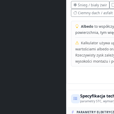
Śnieg / biały żwir
Ciemny dach / asfalt
Albedo
to współczyn
powierzchnia, tym więc
Kalkulator używa 
wartościami albedo or
Rzeczywisty zysk zależ
wysokości montażu i p
Specyfikacja tec
parametry STC, wymiar
PARAMETRY ELEKTRYCZ