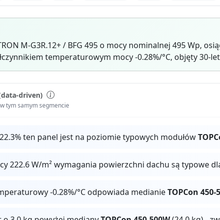
.TRON M-G3R.12+ / BFG 495 o mocy nominalnej 495 Wp, osi
czynnikiem temperaturowym mocy -0.28%/°C, objęty 30-let
(data-driven)
i w tym samym segmencie
 22.3% ten panel jest na poziomie typowych modułów
TOPC
ocy 222.6 W/m² wymagania powierzchni dachu są typowe dl
mperaturowy -0.28%/°C odpowiada medianie
TOPCon 450-
t o 3.0 kg powyżej mediany
TOPCon 450-500W
(24.0 kg) - z