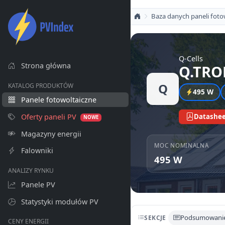
Baza danych paneli foto
Q-Cells
Strona główna
Q.TRO
Q
KATALOG PRODUKTÓW
495 W
Panele fotowoltaiczne
Oferty paneli PV
Datashee
NOWE
Magazyny energii
MOC NOMINALNA
Falowniki
495 W
ANALIZY RYNKU
Panele PV
Statystyki modułów PV
Podsumowani
SEKCJE
CENY ENERGII