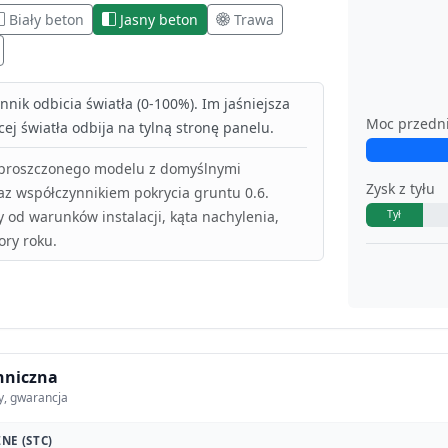
Biały beton
Jasny beton
Trawa
nik odbicia światła (0-100%). Im jaśniejsza
Moc przedn
ej światła odbija na tylną stronę panelu.
uproszczonego modelu z domyślnymi
Zysk z tyłu
az współczynnikiem pokrycia gruntu 0.6.
y od warunków instalacji, kąta nachylenia,
Tył
ory roku.
hniczna
y, gwarancja
NE (STC)