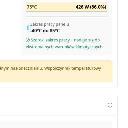
75°C
426 W (86.0%)
Zakres pracy panelu
-40°C do 85°C
Szeroki zakres pracy – nadaje się do
ekstremalnych warunków klimatycznych
pełnym nasłonecznieniu. Współczynnik temperaturowy