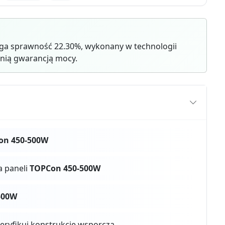
ąga sprawność 22.30%, wykonany w technologii
nią gwarancją mocy.
on 450-500W
a paneli
TOPCon 450-500W
500W
weryfikuj konstrukcję wsporczą