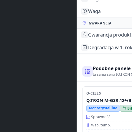
Waga
GWARANCJA
Gwarancja produk
Degradacja w 1. ro
Podobne panele
ta sama seria (Q.TRON 
Q-CELLS
Q.TRON M-G3R.12+/B
Monocrystalline
Bi
Sprawność
Wsp. temp.