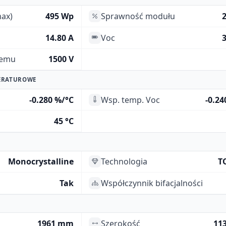
ax)
495 Wp
Sprawność modułu
14.80 A
Voc
3
temu
1500 V
ERATUROWE
-0.280 %/°C
Wsp. temp. Voc
-0.24
45 °C
Monocrystalline
Technologia
T
Tak
Współczynnik bifacjalności
1961 mm
Szerokość
11