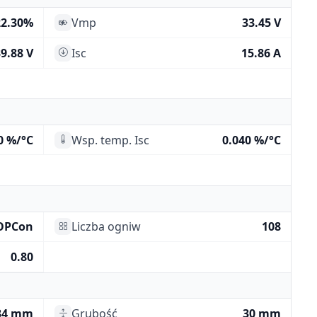
22.30%
Vmp
33.45 V
9.88 V
Isc
15.86 A
0 %/°C
Wsp. temp. Isc
0.040 %/°C
OPCon
Liczba ogniw
108
0.80
34 mm
Grubość
30 mm