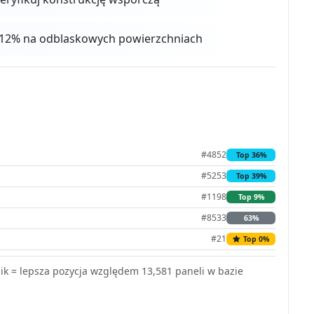
 4-12% na odblaskowych powierzchniach
#4852
Top 36%
#5253
Top 39%
#1198
Top 9%
#8533
63%
#21
Top 0%
k = lepsza pozycja względem 13,581 paneli w bazie