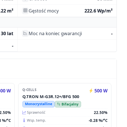
.22 m²
Gęstość mocy
222.6 Wp/m²
30 lat
Moc na koniec gwarancji
-
-
00 W
Q-CELLS
500 W
Q.TRON M-G3R.12+/BFG 500
Monocrystalline
Bifacjalny
2.50%
22.50%
Sprawność
8 %/°C
-0.28 %/°C
Wsp. temp.