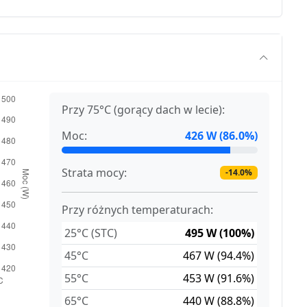
Przy 75°C (gorący dach w lecie):
Moc:
426 W (86.0%)
Strata mocy:
-14.0%
Przy różnych temperaturach:
25°C (STC)
495 W (100%)
45°C
467 W (94.4%)
55°C
453 W (91.6%)
65°C
440 W (88.8%)