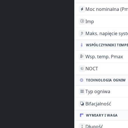
Moc nominalna (Pm
Imp
Maks. napięcie sys
WSPÓŁCZYNNIKI TEMP
Wsp. temp. Pmax
NOCT
TECHNOLOGIA OGNIW
Typ ogniwa
Bifacjalność
WYMIARY I WAGA
Długość