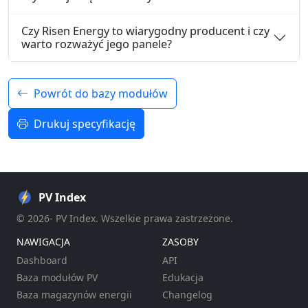
Czy Risen Energy to wiarygodny producent i czy
warto rozważyć jego panele?
Powrót do bazy modułów
Drukuj specyfikację
PV Index
© 2026- PV Index. Wszelkie prawa zastrzeżone.
NAWIGACJA
ZASOBY
Dashboard
API
Baza modułów PV
Edukacja
Baza magazynów energii
Changelog