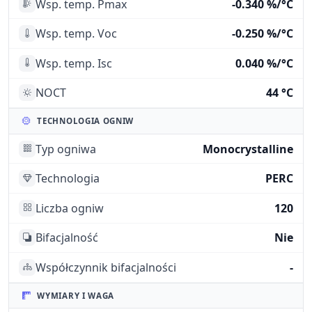
Wsp. temp. Pmax
-0.340 %/°C
Wsp. temp. Voc
-0.250 %/°C
Wsp. temp. Isc
0.040 %/°C
NOCT
44 °C
TECHNOLOGIA OGNIW
Typ ogniwa
Monocrystalline
Technologia
PERC
Liczba ogniw
120
Bifacjalność
Nie
Współczynnik bifacjalności
-
WYMIARY I WAGA