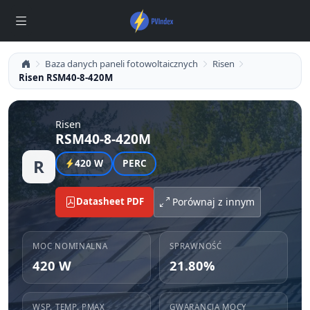
Baza danych paneli fotowoltaicznych
Risen
Risen RSM40-8-420M
Risen
RSM40-8-420M
R
420 W
PERC
Datasheet PDF
Porównaj z innym
MOC NOMINALNA
SPRAWNOŚĆ
420 W
21.80%
WSP. TEMP. PMAX
GWARANCJA MOCY