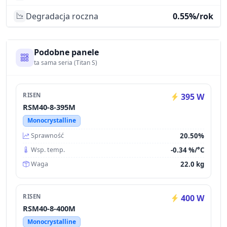
Degradacja roczna
0.55%/rok
Podobne panele
ta sama seria (Titan S)
RISEN
395 W
RSM40-8-395M
Monocrystalline
20.50%
Sprawność
-0.34 %/°C
Wsp. temp.
22.0 kg
Waga
RISEN
400 W
RSM40-8-400M
Monocrystalline