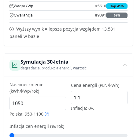
Waga/kWp
#5610
Top 41%
Gwarancja
#9391
69%
Wyższy wynik = lepsza pozycja względem 13,581
paneli w bazie
Symulacja 30-letnia
degradacja, produkcja energii, wartość
Nasłonecznienie
Cena energii (PLN/kWh)
(kWh/kWp/rok)
Inflacja:
0%
Polska: 950-1100
Inflacja cen energii (%/rok)