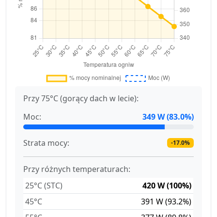
Przy 75°C (gorący dach w lecie):
Moc:
349 W (83.0%)
Strata mocy:
-17.0%
Przy różnych temperaturach:
25°C (STC)
420 W (100%)
45°C
391 W (93.2%)