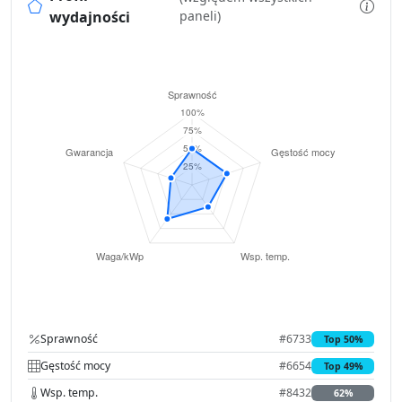
wydajności
paneli)
Sprawność
#6733
Top 50%
Gęstość mocy
#6654
Top 49%
Wsp. temp.
#8432
62%