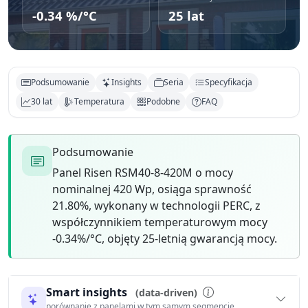
-0.34 %/°C
25 lat
Podsumowanie
Insights
Seria
Specyfikacja
30 lat
Temperatura
Podobne
FAQ
Podsumowanie
Panel Risen RSM40-8-420M o mocy
nominalnej 420 Wp, osiąga sprawność
21.80%, wykonany w technologii PERC, z
współczynnikiem temperaturowym mocy
-0.34%/°C, objęty 25-letnią gwarancją mocy.
Smart insights
(data-driven)
porównanie z panelami w tym samym segmencie