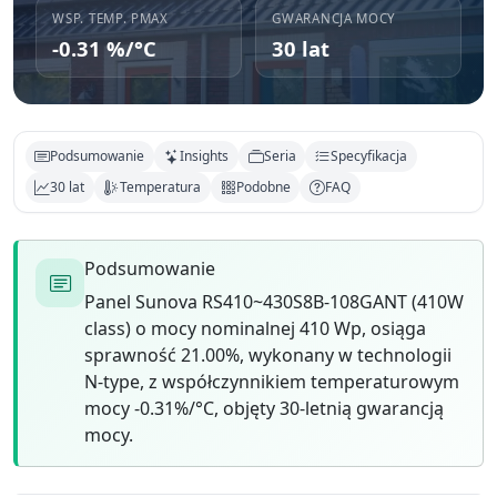
WSP. TEMP. PMAX
GWARANCJA MOCY
-0.31 %/°C
30 lat
Podsumowanie
Insights
Seria
Specyfikacja
30 lat
Temperatura
Podobne
FAQ
Podsumowanie
Panel Sunova RS410~430S8B-108GANT (410W
class) o mocy nominalnej 410 Wp, osiąga
sprawność 21.00%, wykonany w technologii
N-type, z współczynnikiem temperaturowym
mocy -0.31%/°C, objęty 30-letnią gwarancją
mocy.