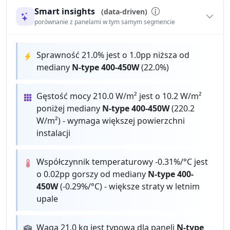
Smart insights
(data-driven)
porównanie z panelami w tym samym segmencie
Sprawność 21.0% jest o 1.0pp niższa od
mediany
N-type 400-450W
(22.0%)
Gęstość mocy 210.0 W/m² jest o 10.2 W/m²
poniżej mediany
N-type 400-450W
(220.2
W/m²) - wymaga większej powierzchni
instalacji
Współczynnik temperaturowy -0.31%/°C jest
o 0.02pp gorszy od mediany
N-type 400-
450W
(-0.29%/°C) - większe straty w letnim
upale
Waga 21.0 kg jest typowa dla paneli
N-type