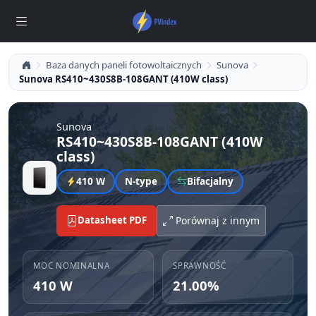
Baza danych paneli fotowoltaicznych
Sunova
Sunova RS410~430S8B-108GANT (410W class)
Sunova
RS410~430S8B-108GANT (410W
class)
410 W
N-type
Bifacjalny
Datasheet PDF
Porównaj z innym
MOC NOMINALNA
SPRAWNOŚĆ
410 W
21.00%