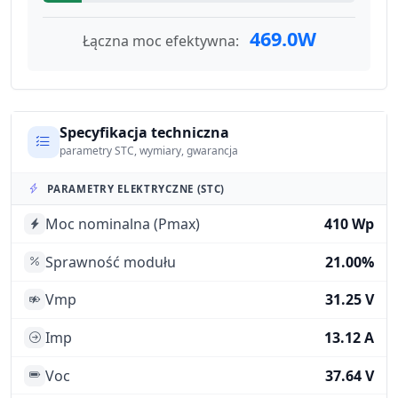
469.0W
Łączna moc efektywna:
Specyfikacja techniczna
parametry STC, wymiary, gwarancja
PARAMETRY ELEKTRYCZNE (STC)
Moc nominalna (Pmax)
410 Wp
Sprawność modułu
21.00%
Vmp
31.25 V
Imp
13.12 A
Voc
37.64 V