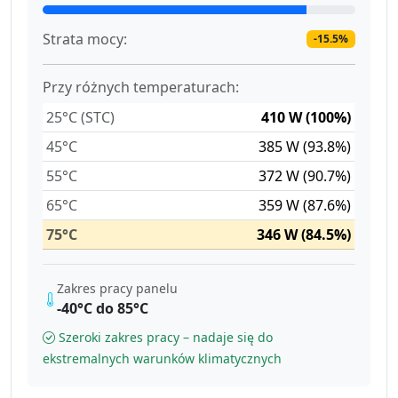
Strata mocy:
-15.5%
Przy różnych temperaturach:
25°C (STC)
410 W (100%)
45°C
385 W (93.8%)
55°C
372 W (90.7%)
65°C
359 W (87.6%)
75°C
346 W (84.5%)
Zakres pracy panelu
-40°C do 85°C
Szeroki zakres pracy – nadaje się do
ekstremalnych warunków klimatycznych