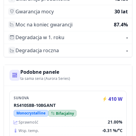
Gwarancja mocy
30 lat
Moc na koniec gwarancji
87.4%
Degradacja w 1. roku
-
Degradacja roczna
-
Podobne panele
ta sama seria (Aurora Series)
SUNOVA
410 W
RS410S8B-108GANT
Monocrystalline
Bifacjalny
21.00%
Sprawność
-0.31 %/°C
Wsp. temp.