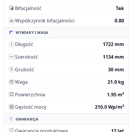
Bifacjalność
Tak
Współczynnik bifacjalności
0.80
WYMIARY I WAGA
Długość
1722 mm
Szerokość
1134 mm
Grubość
30 mm
Waga
21.0 kg
Powierzchnia
1.95 m²
Gęstość mocy
210.0 Wp/m²
GWARANCJA
Gwarancja produktowa
12 lat