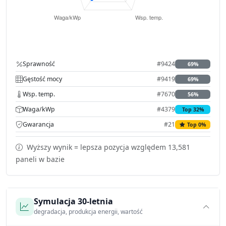
Sprawność
#9424
69%
Gęstość mocy
#9419
69%
Wsp. temp.
#7670
56%
Waga/kWp
#4379
Top 32%
Gwarancja
#21
Top 0%
Wyższy wynik = lepsza pozycja względem 13,581
paneli w bazie
Symulacja 30-letnia
degradacja, produkcja energii, wartość