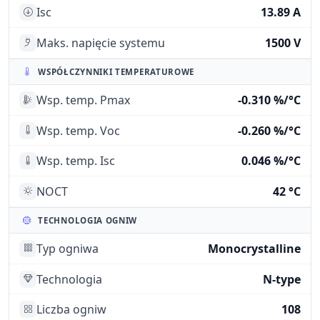
Isc
13.89 A
Maks. napięcie systemu
1500 V
WSPÓŁCZYNNIKI TEMPERATUROWE
Wsp. temp. Pmax
-0.310 %/°C
Wsp. temp. Voc
-0.260 %/°C
Wsp. temp. Isc
0.046 %/°C
NOCT
42 °C
TECHNOLOGIA OGNIW
Typ ogniwa
Monocrystalline
Technologia
N-type
Liczba ogniw
108