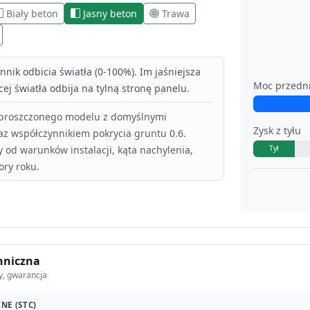
Biały beton
Jasny beton
Trawa
nik odbicia światła (0-100%). Im jaśniejsza
Moc przedn
ej światła odbija na tylną stronę panelu.
uproszczonego modelu z domyślnymi
Zysk z tyłu
az współczynnikiem pokrycia gruntu 0.6.
y od warunków instalacji, kąta nachylenia,
Tył
ory roku.
hniczna
y, gwarancja
NE (STC)