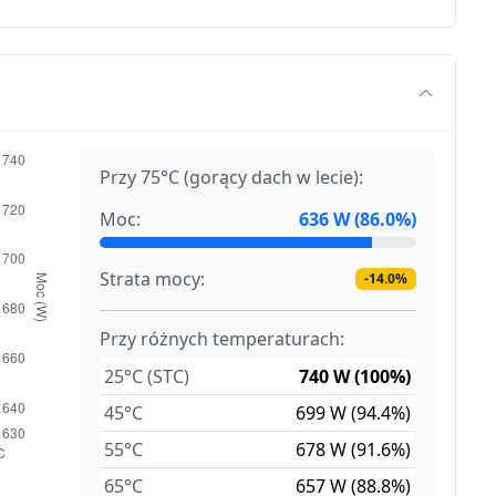
Przy 75°C (gorący dach w lecie):
Moc:
636 W (86.0%)
Strata mocy:
-14.0%
Przy różnych temperaturach:
25°C (STC)
740 W (100%)
45°C
699 W (94.4%)
55°C
678 W (91.6%)
65°C
657 W (88.8%)