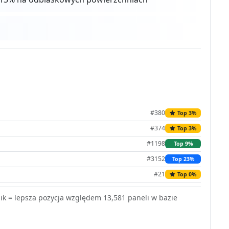
#380
Top 3%
#374
Top 3%
#1198
Top 9%
#3152
Top 23%
#21
Top 0%
k = lepsza pozycja względem 13,581 paneli w bazie