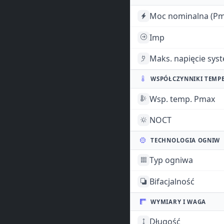
Moc nominalna (Pm
Imp
Maks. napięcie sys
WSPÓŁCZYNNIKI TEMP
Wsp. temp. Pmax
NOCT
TECHNOLOGIA OGNIW
Typ ogniwa
Bifacjalność
WYMIARY I WAGA
Długość