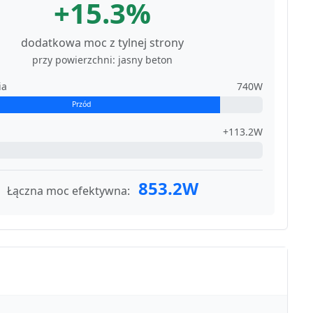
+15.3%
dodatkowa moc z tylnej strony
przy powierzchni: jasny beton
ia
740W
Przód
+113.2W
853.2W
Łączna moc efektywna: