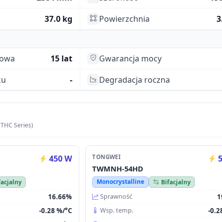
37.0 kg
Powierzchnia
3
towa
15 lat
Gwarancja mocy
ku
-
Degradacja roczna
 THC Series)
450 W
TONGWEI
5
TWMNH-54HD
Monocrystalline
facjalny
Bifacjalny
16.66%
1
Sprawność
-0.28 %/°C
-0.2
Wsp. temp.