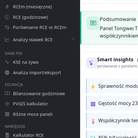
RCEm (miesięczne)
RCE (godzinowe)
Podsumowanie
Porównanie RCE vs RCEm
Panel Tongwei T
współczynnikiem
Analizy stawek RCE
DANE PSE
Smart insights
KSE na żywo
porównanie z panelam
Analiza import/eksport
EDUKACJA
Sprawność moduł
Bilansowanie godzinowe
Gęstość mocy 238
PVGIS kalkulator
Różne moce paneli
Współczynnik te
NARZĘDZIA
Kalkulator ROI
85% bifacjalność