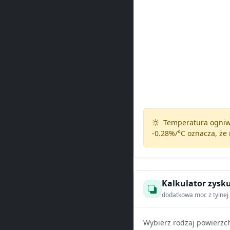
Temperatura ogniw 
-0.28%/°C
oznacza, że 
Kalkulator zysku
dodatkowa moc z tylnej 
Wybierz rodzaj powierzc