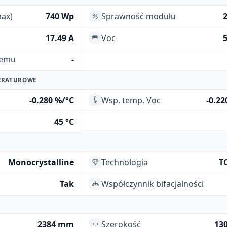
ax)
740 Wp
Sprawność modułu
17.49 A
Voc
5
temu
-
ERATUROWE
-0.280 %/°C
Wsp. temp. Voc
-0.22
45 °C
Monocrystalline
Technologia
T
Tak
Współczynnik bifacjalności
2384 mm
Szerokość
13