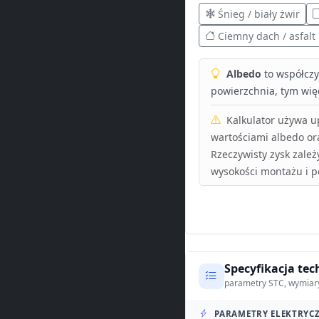
Śnieg / biały żwir
Ciemny dach / asfalt
Albedo
to współczyn
powierzchnia, tym więc
Kalkulator używa 
wartościami albedo or
Rzeczywisty zysk zależ
wysokości montażu i p
Specyfikacja tec
parametry STC, wymiar
PARAMETRY ELEKTRYCZ