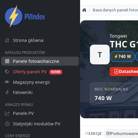
Baza danych paneli foto
Tongwei
Strona główna
THC G1
T
KATALOG PRODUKTÓW
740 W
Panele fotowoltaiczne
Oferty paneli PV
Datashee
NOWE
Magazyny energii
MOC NOMINALNA
Falowniki
740 W
ANALIZY RYNKU
Panele PV
Statystyki modułów PV
Podsumowani
SEKCJE
CENY ENERGII