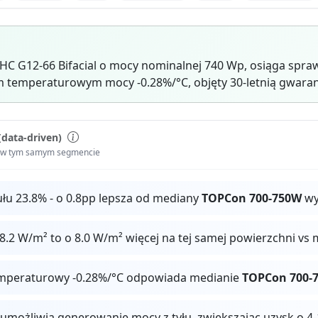
HC G12-66 Bifacial o mocy nominalnej 740 Wp, osiąga spr
 temperaturowym mocy -0.28%/°C, objęty 30-letnią gwaran
(data-driven)
i w tym samym segmencie
u 23.8% - o 0.8pp lepsza od mediany
TOPCon 700-750W
wy
.2 W/m² to o 8.0 W/m² więcej na tej samej powierzchni vs
mperaturowy -0.28%/°C odpowiada medianie
TOPCon 700-
 umożliwia generowanie mocy z tyłu, zwiększając uzysk o