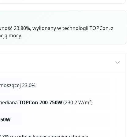
awność 23.80%, wykonany w technologii TOPCon, z
cją mocy.
noszącej 23.0%
 mediana
TOPCon 700-750W
(230.2 W/m²)
750W
 4-13% na odblaskowych powierzchniach