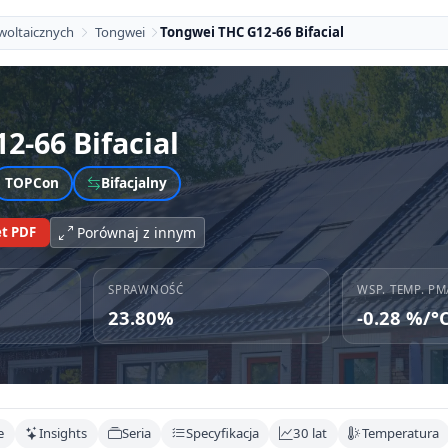
woltaicznych
Tongwei
Tongwei THC G12-66 Bifacial
2-66 Bifacial
TOPCon
Bifacjalny
t PDF
Porównaj z innym
SPRAWNOŚĆ
WSP. TEMP. PM
23.80%
-0.28 %/°
e
Insights
Seria
Specyfikacja
30 lat
Temperatura