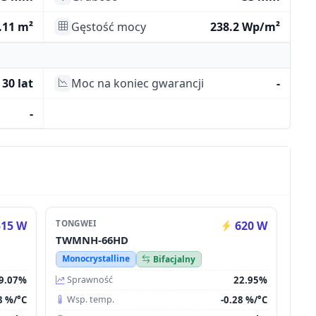
.11 m²
Gęstość mocy
238.2 Wp/m²
30 lat
Moc na koniec gwarancji
-
-
15 W
TONGWEI
620 W
TWMNH-66HD
Monocrystalline
Bifacjalny
9.07%
22.95%
Sprawność
8 %/°C
-0.28 %/°C
Wsp. temp.