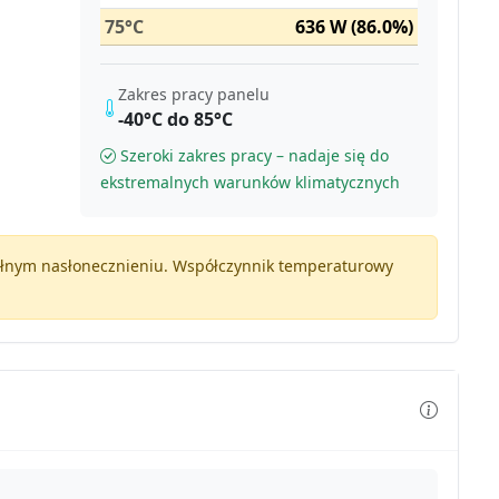
75°C
636 W (86.0%)
Zakres pracy panelu
-40°C do 85°C
Szeroki zakres pracy – nadaje się do
ekstremalnych warunków klimatycznych
pełnym nasłonecznieniu. Współczynnik temperaturowy