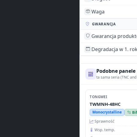
Waga
GWARANCJA
Gwarancja produk
Degradacja w 1. ro
Podobne panele
ta sama seria (TNC and
TONGWEI
TWMNH-48HC
Monocrystalline
Bi
Sprawność
Wsp. temp.