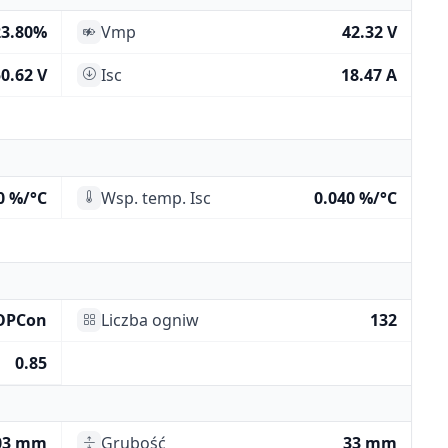
23.80%
Vmp
42.32 V
0.62 V
Isc
18.47 A
0 %/°C
Wsp. temp. Isc
0.040 %/°C
OPCon
Liczba ogniw
132
0.85
03 mm
Grubość
33 mm